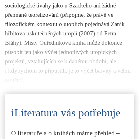
sociologické úvahy jako u Szackého ani žádné
přehnané teoretizování (připojme, že právě ve
filozofickém kontextu o utopiích pojednává
Zánik
hřbitova uskutečněných utopií
(2007) od
Petra
Bláhy
). Místy Ouředníkova kniha může dokonce
působit jen jako výčet jednotlivých utopických
projektů, vztahujících se k danému období, ale
i kdybychom to připustili, je to výčet barvitý a velmi
poučný.
iLiteratura vás potřebuje
O literatuře a o knihách máme přehled –