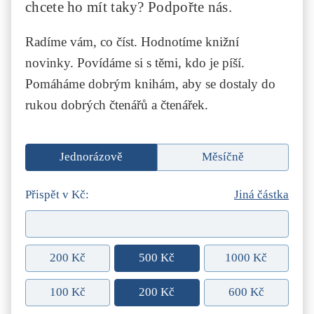
chcete ho mít taky? Podpořte nás.
Radíme vám, co číst. Hodnotíme knižní
novinky. Povídáme si s těmi, kdo je píší.
Pomáháme dobrým knihám, aby se dostaly do
rukou dobrých čtenářů a čtenářek.
Jednorázově
Měsíčně
Přispět v Kč:
Jiná částka
200 Kč
500 Kč
1000 Kč
100 Kč
200 Kč
600 Kč