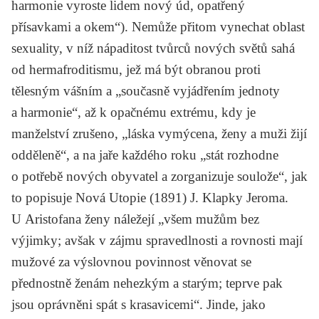
harmonie vyroste lidem nový úd, opatřený
přísavkami a okem“). Nemůže přitom vynechat oblast
sexuality, v níž nápaditost tvůrců nových světů sahá
od hermafroditismu, jež má být obranou proti
tělesným vášním a „současně vyjádřením jednoty
a harmonie“, až k opačnému extrému, kdy je
manželství zrušeno, „láska vymýcena, ženy a muži žijí
odděleně“, a na jaře každého roku „stát rozhodne
o potřebě nových obyvatel a zorganizuje soulože“, jak
to popisuje
Nová Utopie
(1891)
J. Klapky Jeroma
.
U Aristofana ženy náležejí „všem mužům bez
výjimky; avšak v zájmu spravedlnosti a rovnosti mají
mužové za výslovnou povinnost věnovat se
přednostně ženám nehezkým a starým; teprve pak
jsou oprávněni spát s krasavicemi“. Jinde, jako