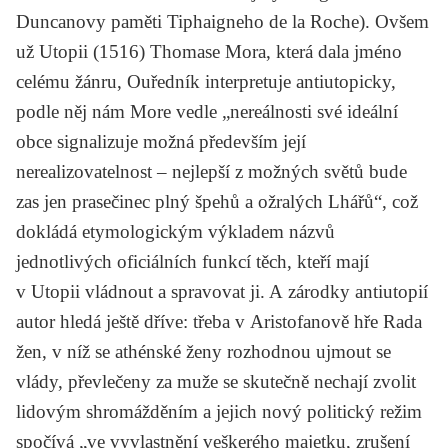
Duncanovy paměti
Tiphaigneho de la Roche
). Ovšem
už
Utopii
(1516)
Thomase Mora
, která dala jméno
celému žánru, Ouředník interpretuje antiutopicky,
podle něj nám More vedle „nereálnosti své ideální
obce signalizuje možná především její
nerealizovatelnost – nejlepší z možných světů bude
zas jen prasečinec plný špehů a ožralých Lhářů“, což
dokládá etymologickým výkladem názvů
jednotlivých oficiálních funkcí těch, kteří mají
v Utopii vládnout a spravovat ji. A zárodky antiutopií
autor hledá ještě dříve: třeba v
Aristofanově
hře
Rada
žen
, v níž se athénské ženy rozhodnou ujmout se
vlády, převlečeny za muže se skutečně nechají zvolit
lidovým shromážděním a jejich nový politický režim
spočívá „ve vyvlastnění veškerého majetku, zrušení