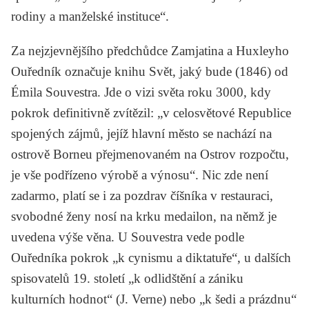
rodiny a manželské instituce“.
Za nejzjevnějšího předchůdce
Zamjatina
a
Huxleyho
Ouředník označuje knihu
Svět, jaký bude
(1846) od
Émila Souvestra
. Jde o vizi světa roku 3000, kdy
pokrok definitivně zvítězil: „v celosvětové Republice
spojených zájmů, jejíž hlavní město se nachází na
ostrově Borneu přejmenovaném na Ostrov rozpočtu,
je vše podřízeno výrobě a výnosu“. Nic zde není
zadarmo, platí se i za pozdrav číšníka v restauraci,
svobodné ženy nosí na krku medailon, na němž je
uvedena výše věna. U Souvestra vede podle
Ouředníka pokrok „k cynismu a diktatuře“, u dalších
spisovatelů 19. století „k odlidštění a zániku
kulturních hodnot“ (
J. Verne
) nebo „k šedi a prázdnu“