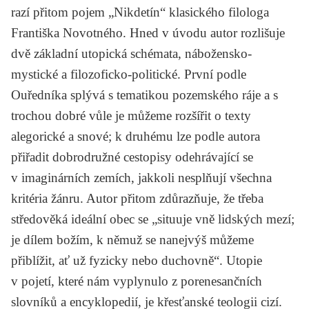
razí přitom pojem „Nikdetín“ klasického filologa
Františka Novotného
. Hned v úvodu autor rozlišuje
dvě základní utopická schémata, nábožensko-
mystické a filozoficko-politické. První podle
Ouředníka splývá s tematikou pozemského ráje a s
trochou dobré vůle je můžeme rozšířit o texty
alegorické a snové; k druhému lze podle autora
přiřadit dobrodružné cestopisy odehrávající se
v imaginárních zemích, jakkoli nesplňují všechna
kritéria žánru. Autor přitom zdůrazňuje, že třeba
středověká ideální obec se „situuje vně lidských mezí;
je dílem božím, k němuž se nanejvýš můžeme
přiblížit, ať už fyzicky nebo duchovně“. Utopie
v pojetí, které nám vyplynulo z porenesančních
slovníků a encyklopedií, je křesťanské teologii cizí.