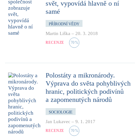
svět, vypovídá hlavně o ní
samé
PŘÍRODNÍ VĚDY
Martin Liška
–
20. 3. 2018
RECENZE
70
%
Polostáty a mikronárody.
Výprava do světa pohyblivých
hranic, politických podivínů
a zapomenutých národů
SOCIOLOGIE
Jan Lukavec
–
9. 1. 2017
RECENZE
70
%