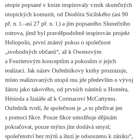
utopie popsané v knize inspirovaly vznik skutečných
utopických komunit, od
Diodóra Sicilského
(asi 90
př. n. l.–asi 27 př. n. l.) a jím popsaného
Slunečního
ostrova
, jímž byl pravděpodobně inspirován projekt
Heliopolis, první známý pokus o společnost
„svobodných občanů“, až k
Owenovým
a
Fourierovým
konceptům a pokusům o jejich
realizaci. Jak název Ouředníkovy knihy prozrazuje,
místo realizovaných utopií mu jde především o vývoj
žánru jako takového, od prvních nástinů u
Homéra,
Hésioda
a
Izaiáše
až k
Cormacovi McCartymu
.
Ouředník tvrdí, že společnost je „s to přežívat jen
s pomocí fikce. Pouze fikce umožňuje dějinám
pokračovat, pouze mýtus jim dodává smysl;
společenství bez mýtů a iluzí je odsouzeno k zániku“,