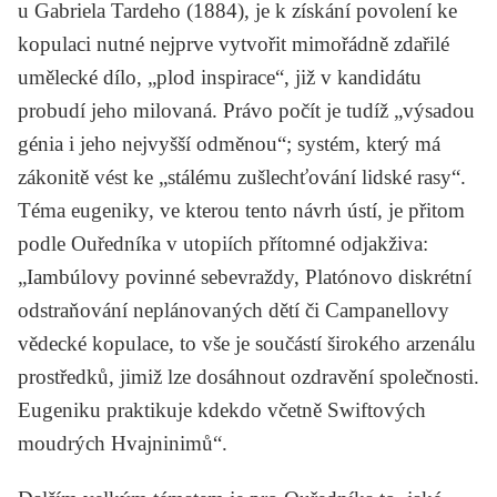
u
Gabriela Tardeho
(1884), je k získání povolení ke
kopulaci nutné nejprve vytvořit mimořádně zdařilé
umělecké dílo, „plod inspirace“, již v kandidátu
probudí jeho milovaná. Právo počít je tudíž „výsadou
génia i jeho nejvyšší odměnou“; systém, který má
zákonitě vést ke „stálému zušlechťování lidské rasy“.
Téma eugeniky, ve kterou tento návrh ústí, je přitom
podle Ouředníka v utopiích přítomné odjakživa:
„Iambúlovy povinné sebevraždy, Platónovo diskrétní
odstraňování neplánovaných dětí či Campanellovy
vědecké kopulace, to vše je součástí širokého arzenálu
prostředků, jimiž lze dosáhnout ozdravění společnosti.
Eugeniku praktikuje kdekdo včetně Swiftových
moudrých Hvajninimů“.