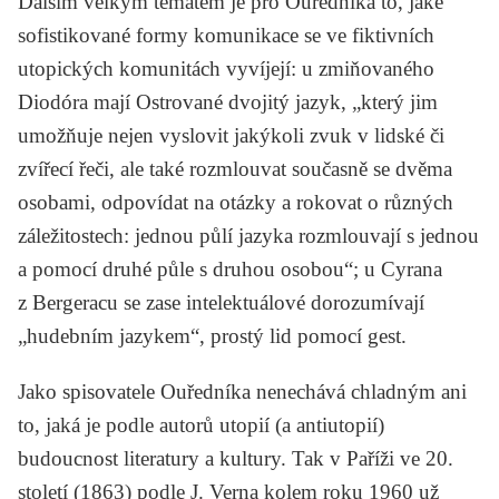
Dalším velkým tématem je pro Ouředníka to, jaké
sofistikované formy komunikace se ve fiktivních
utopických komunitách vyvíjejí: u zmiňovaného
Diodóra mají Ostrované dvojitý jazyk, „který jim
umožňuje nejen vyslovit jakýkoli zvuk v lidské či
zvířecí řeči, ale také rozmlouvat současně se dvěma
osobami, odpovídat na otázky a rokovat o různých
záležitostech: jednou půlí jazyka rozmlouvají s jednou
a pomocí druhé půle s druhou osobou“; u
Cyrana
z Bergeracu
se zase intelektuálové dorozumívají
„hudebním jazykem“, prostý lid pomocí gest.
Jako spisovatele Ouředníka nenechává chladným ani
to, jaká je podle autorů utopií (a antiutopií)
budoucnost literatury a kultury. Tak v
Paříži ve 20.
století
(1863) podle J. Verna kolem roku 1960 už