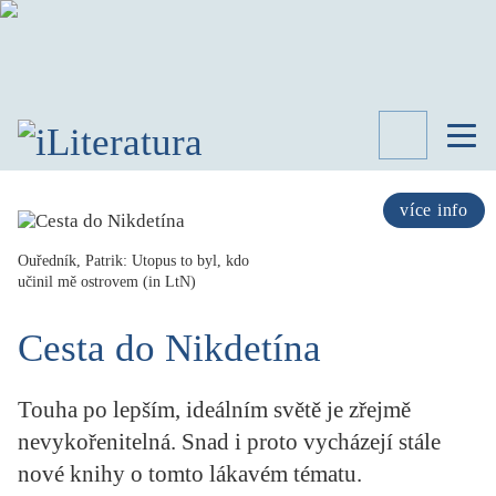
TÉMATA
RECENZE
více info
ROZHOVOR
SPISOVATELÉ
Ouředník, Patrik: Utopus to byl, kdo
učinil mě ostrovem (in LtN)
AKTUALITA
KNIHY
Cesta do Nikdetína
PŘEHLED
LITERATURY
Touha po lepším, ideálním světě je zřejmě
STUDIE
KATEGORIE
nevykořenitelná. Snad i proto vycházejí stále
PORTRÉT
nové knihy o tomto lákavém tématu.