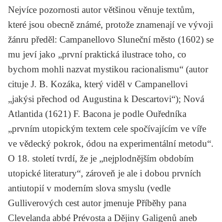
Nejvíce pozornosti autor většinou věnuje textům,
které jsou obecně známé, protože znamenají ve vývoji
žánru předěl:
Campanellovo
Sluneční město
(1602) se
mu jeví jako „první praktická ilustrace toho, co
bychom mohli nazvat mystikou racionalismu“ (autor
cituje
J. B. Kozáka
, který viděl v Campanellovi
„jakýsi přechod od
Augustina
k
Descartovi
“);
Nová
Atlantida
(1621)
F. Bacona
je podle Ouředníka
„prvním utopickým textem cele spočívajícím ve víře
ve vědecký pokrok, ódou na experimentální metodu“.
O 18. století tvrdí, že je „nejplodnějším obdobím
utopické literatury“, zároveň je ale i dobou prvních
antiutopií v moderním slova smyslu (vedle
Gulliverových cest
autor jmenuje
Příběhy pana
Clevelanda
abbé
Prévosta
a
Dějiny Galigenů aneb