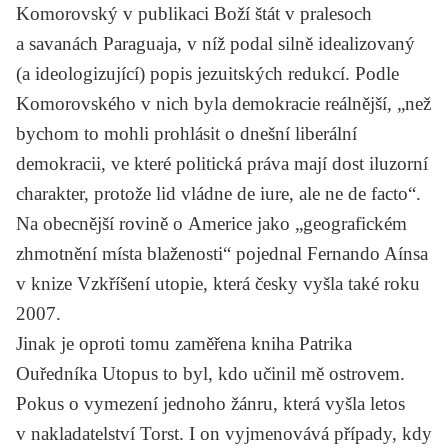
Komorovský
v publikaci
Boží štát v pralesoch
a savanách Paraguaja
, v níž podal silně idealizovaný
(a ideologizující) popis jezuitských redukcí. Podle
Komorovského v nich byla demokracie reálnější, „než
bychom to mohli prohlásit o dnešní liberální
demokracii, ve které politická práva mají dost iluzorní
charakter, protože lid vládne de iure, ale ne de facto“.
Na obecnější rovině o Americe jako „geografickém
zhmotnění místa blaženosti“ pojednal
Fernando Aínsa
v knize
Vzkříšení utopie
, která česky vyšla také roku
2007.
Jinak je oproti tomu zaměřena kniha
Patrika
Ouředníka
Utopus to byl, kdo učinil mě ostrovem.
Pokus o vymezení jednoho žánru
, která vyšla letos
v nakladatelství Torst. I on vyjmenovává případy, kdy