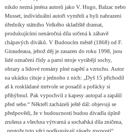
nikdo nezná jména autorů jako
V. Hugo, Balzac
nebo
Musset
, individuální autoři vymřeli a byli nahrazeni
úředníky státního Velkého skladiště dramat,
produkujícími nenáročná díla určená k zábavě
chápavých diváků. V
Budoucím městě
(1868) od
F.
Giraudeaua
, jehož děj je zasazen do roku 1998, jsou
lidé označeni čísly a parní stroje vyrábějí sochy,
obrazy a lidové romány plné napětí a vzruchu. Autor
na ukázku cituje z jednoho z nich: „Dyš 15 přichodil
aš k roskládané mrtvole se posadil a pořácky si
přihýbnul. Pak vypochvil z kapesy autopal a zapálil
před sebe.“ Někteří zacházeli ještě dál: objevuji se
předpovědi, že v budoucnosti budou divadla úplně
zrušena a všechna výtvarná a sochařská díla zničena,
„protože tyto věci podkopávají zásady rovnosti“