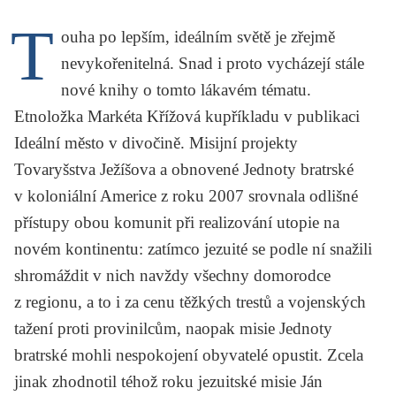
KRITIKA PŘEKLADU
T
ouha po lepším, ideálním světě je zřejmě
UKÁZKA
nevykořenitelná. Snad i proto vycházejí stále
nové knihy o tomto lákavém tématu.
SLOUPEK
Etnoložka
Markéta Křížová
kupříkladu v publikaci
ILIGLOSA
Ideální město v divočině. Misijní projekty
Tovaryšstva Ježíšova a obnovené Jednoty bratrské
v koloniální Americe
z roku 2007 srovnala odlišné
přístupy obou komunit při realizování utopie na
novém kontinentu: zatímco jezuité se podle ní snažili
shromáždit v nich navždy všechny domorodce
z regionu, a to i za cenu těžkých trestů a vojenských
tažení proti provinilcům, naopak misie Jednoty
bratrské mohli nespokojení obyvatelé opustit. Zcela
jinak zhodnotil téhož roku jezuitské misie
Ján