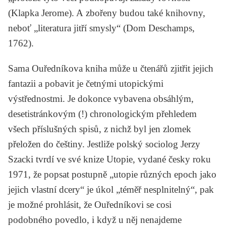
(Klapka Jerome). A zbořeny budou také knihovny,
neboť „literatura jitří smysly“ (
Dom Deschamps
,
1762).
Sama Ouředníkova kniha může u čtenářů zjitřit jejich
fantazii a pobavit je četnými utopickými
výstřednostmi. Je dokonce vybavena obsáhlým,
desetistránkovým (!) chronologickým přehledem
všech příslušných spisů, z nichž byl jen zlomek
přeložen do češtiny. Jestliže polský sociolog
Jerzy
Szacki
tvrdí ve své knize
Utopie
, vydané česky roku
1971, že popsat postupně „utopie různých epoch jako
jejich vlastní dcery“ je úkol „téměř nesplnitelný“, pak
je možné prohlásit, že Ouředníkovi se cosi
podobného povedlo, i když u něj nenajdeme