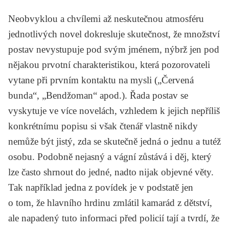
Neobvyklou a chvílemi až neskutečnou atmosféru
jednotlivých novel dokresluje skutečnost, že množství
postav nevystupuje pod svým jménem, nýbrž jen pod
nějakou prvotní charakteristikou, která pozorovateli
vytane při prvním kontaktu na mysli („Červená
bunda“, „Bendžoman“ apod.). Řada postav se
vyskytuje ve více novelách, vzhledem k jejich nepříliš
konkrétnímu popisu si však čtenář vlastně nikdy
nemůže být jistý, zda se skutečně jedná o jednu a tutéž
osobu. Podobně nejasný a vágní zůstává i děj, který
lze často shrnout do jedné, nadto nijak objevné věty.
Tak například jedna z povídek je v podstatě jen
o tom, že hlavního hrdinu zmlátil kamarád z dětství,
ale napadený tuto informaci před policií tají a tvrdí, že