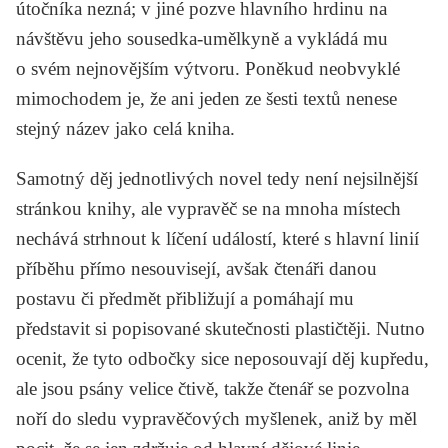
útočníka nezná; v jiné pozve hlavního hrdinu na
návštěvu jeho sousedka-umělkyně a vykládá mu
o svém nejnovějším výtvoru. Poněkud neobvyklé
mimochodem je, že ani jeden ze šesti textů nenese
stejný název jako celá kniha.
Samotný děj jednotlivých novel tedy není nejsilnější
stránkou knihy, ale vypravěč se na mnoha místech
nechává strhnout k líčení událostí, které s hlavní linií
příběhu přímo nesouvisejí, avšak čtenáři danou
postavu či předmět přibližují a pomáhají mu
představit si popisované skutečnosti plastičtěji. Nutno
ocenit, že tyto odbočky sice neposouvají děj kupředu,
ale jsou psány velice čtivě, takže čtenář se pozvolna
noří do sledu vypravěčových myšlenek, aniž by měl