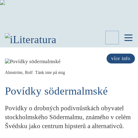
TÉMATA
RECENZE
více info
ROZHOVOR
SPISOVATELÉ
Almström, Rolf: Tänk inte på mig
AKTUALITA
Povídky södermalmské
KNIHY
PŘEHLED
LITERATURY
Povídky o drobných podivnůstkách obyvatel
STUDIE
stockholmského Södermalmu, známého v celém
KATEGORIE
Švédsku jako centrum hipsterů a alternativců.
PORTRÉT