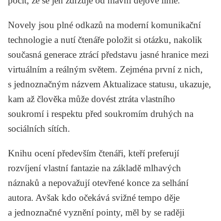
pocit, že se jen zdržuje od hlavní dějové linie.
Novely jsou plné odkazů na moderní komunikační
technologie a nutí čtenáře položit si otázku, nakolik
současná generace ztrácí představu jasné hranice mezi
virtuálním a reálným světem. Zejména první z nich,
s jednoznačným názvem
Aktualizace statusu
, ukazuje,
kam až člověka může dovést ztráta vlastního
soukromí i respektu před soukromím druhých na
sociálních sítích.
Knihu ocení především čtenáři, kteří preferují
rozvíjení vlastní fantazie na základě mlhavých
náznaků a nepovažují otevřené konce za selhání
autora. Avšak kdo očekává svižné tempo děje
a jednoznačné vyznění pointy, měl by se raději