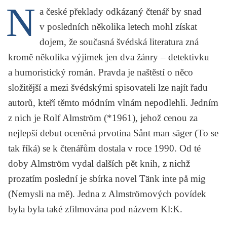
N
KRITIKA PŘEKLADU
a české překlady odkázaný čtenář by snad
v posledních několika letech mohl získat
UKÁZKA
dojem, že současná švédská literatura zná
SLOUPEK
kromě několika výjimek jen dva žánry – detektivku
a humoristický román. Pravda je naštěstí o něco
ILIGLOSA
složitější a mezi švédskými spisovateli lze najít řadu
autorů, kteří těmto módním vlnám nepodlehli. Jedním
z nich je
Rolf Almström
(*1961), jehož cenou za
nejlepší debut oceněná prvotina
Sånt man säger
(To se
tak říká) se k čtenářům dostala v roce 1990. Od té
doby Almström vydal dalších pět knih, z nichž
prozatím poslední je sbírka novel
Tänk inte på mig
(Nemysli na mě). Jedna z Almströmových povídek
byla byla také zfilmována pod názvem
Kl:K
.