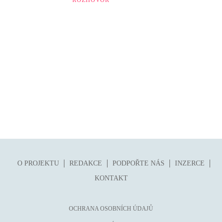
O PROJEKTU
REDAKCE
PODPOŘTE NÁS
INZERCE
KONTAKT
OCHRANA OSOBNÍCH ÚDAJŮ