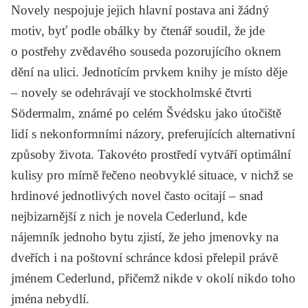
Novely nespojuje jejich hlavní postava ani žádný
motiv, byť podle obálky by čtenář soudil, že jde
o postřehy zvědavého souseda pozorujícího oknem
dění na ulici. Jednotícím prvkem knihy je místo děje
– novely se odehrávají ve stockholmské čtvrti
Södermalm, známé po celém Švédsku jako útočiště
lidí s nekonformními názory, preferujících alternativní
způsoby života. Takovéto prostředí vytváří optimální
kulisy pro mírně řečeno neobvyklé situace, v nichž se
hrdinové jednotlivých novel často ocitají – snad
nejbizarnější z nich je novela
Cederlund
, kde
nájemník jednoho bytu zjistí, že jeho jmenovky na
dveřích i na poštovní schránce kdosi přelepil právě
jménem Cederlund, přičemž nikde v okolí nikdo toho
jména nebydlí.