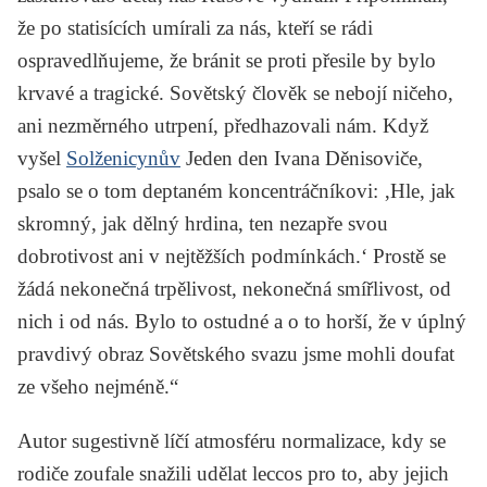
že po statisících umírali za nás, kteří se rádi
ospravedlňujeme, že bránit se proti přesile by bylo
krvavé a tragické. Sovětský člověk se nebojí ničeho,
ani nezměrného utrpení, předhazovali nám. Když
vyšel
Solženicynův
Jeden den Ivana Děnisoviče
,
psalo se o tom deptaném koncentráčníkovi: ‚Hle, jak
skromný, jak dělný hrdina, ten nezapře svou
dobrotivost ani v nejtěžších podmínkách.‘ Prostě se
žádá nekonečná trpělivost, nekonečná smířlivost, od
nich i od nás. Bylo to ostudné a o to horší, že v úplný
pravdivý obraz Sovětského svazu jsme mohli doufat
ze všeho nejméně.“
Autor sugestivně líčí atmosféru normalizace, kdy se
rodiče zoufale snažili udělat leccos pro to, aby jejich