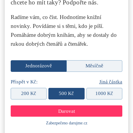
chcete ho mít taky? Podpořte nás.
Radíme vám, co číst. Hodnotíme knižní
novinky. Povídáme si s těmi, kdo je píší.
Pomáháme dobrým knihám, aby se dostaly do
rukou dobrých čtenářů a čtenářek.
Jednorázově
Měsíčně
Přispět v Kč:
Jiná částka
200 Kč
500 Kč
1000 Kč
Zabezpečeno darujme.cz