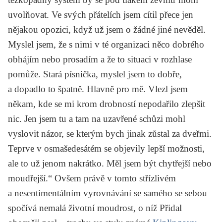
uvolňovat. Ve svých přátelích jsem cítil přece jen
nějakou opozici, když už jsem o žádné jiné nevěděl.
Myslel jsem, že s nimi v té organizaci něco dobrého
obhájím nebo prosadím a že to situaci v rozhlase
pomůže. Stará písnička, myslel jsem to dobře,
a dopadlo to špatně. Hlavně pro mě. Vlezl jsem
někam, kde se mi krom drobností nepodařilo zlepšit
nic. Jen jsem tu a tam na uzavřené schůzi mohl
vyslovit názor, se kterým bych jinak zůstal za dveřmi.
Teprve v osmašedesátém se objevily lepší možnosti,
ale to už jenom nakrátko. Měl jsem být chytřejší nebo
moudřejší.“ Ovšem právě v tomto střízlivém
a nesentimentálním vyrovnávání se samého se sebou
spočívá nemalá životní moudrost, o níž Přidal