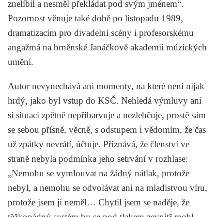
znelíbil a nesměl překládat pod svým jménem“.
Pozornost věnuje také době po listopadu 1989,
dramatizacím pro divadelní scény i profesorskému
angažmá na brněnské Janáčkově akademii múzických
umění.
Autor nevynechává ani momenty, na které není nijak
hrdý, jako byl vstup do KSČ. Nehledá výmluvy ani
si situaci zpětně nepřibarvuje a nezlehčuje, prostě sám
se sebou přísně, věcně, s odstupem i vědomím, že čas
už zpátky nevrátí, účtuje. Přiznává, že členství ve
straně nebyla podmínka jeho setrvání v rozhlase:
„Nemohu se vymlouvat na žádný nátlak, protože
nebyl, a nemohu se odvolávat ani na mladistvou víru,
protože jsem ji neměl… Chytil jsem se naděje, že
těžkopádný systém by se pod tlakem zevnitř mohl