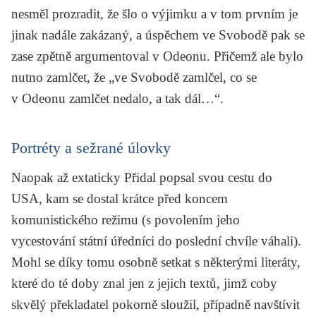
nesměl prozradit, že šlo o výjimku a v tom prvním je
jinak nadále zakázaný, a úspěchem ve Svobodě pak se
zase zpětně argumentoval v Odeonu. Přičemž ale bylo
nutno zamlčet, že „ve Svobodě zamlčel, co se
v Odeonu zamlčet nedalo, a tak dál…“.
Portréty a sežrané úlovky
Naopak až extaticky Přidal popsal svou cestu do
USA, kam se dostal krátce před koncem
komunistického režimu (s povolením jeho
vycestování státní úředníci do poslední chvíle váhali).
Mohl se díky tomu osobně setkat s některými literáty,
které do té doby znal jen z jejich textů, jimž coby
skvělý překladatel pokorně sloužil, případně navštívit