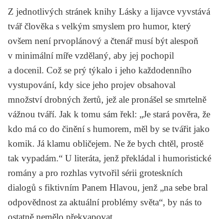
Z jednotlivých stránek knihy
Lásky a lijavce
vyvstává
tvář člověka s velkým smyslem pro humor, který
ovšem není prvoplánový a čtenář musí být alespoň
v minimální míře vzdělaný, aby jej pochopil
a docenil. Což se prý týkalo i jeho každodenního
vystupování, kdy sice jeho projev obsahoval
množství drobných žertů, jež ale pronášel se smrtelně
vážnou tváří. Jak k tomu sám řekl: „Je stará pověra, že
kdo má co do činění s humorem, měl by se tvářit jako
komik. Já klamu obličejem. Ne že bych chtěl, prostě
tak vypadám.“ U literáta, jenž překládal i humoristické
romány a pro rozhlas vytvořil sérii groteskních
dialogů s fiktivním Panem Hlavou, jenž „na sebe bral
odpovědnost za aktuální problémy světa“, by nás to
ostatně nemělo překvapovat.