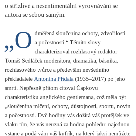
o střízlivé a nesentimentální vyrovnávání se
KRITIKA PŘEKLADU
autora se sebou samým.
UKÁZKA
„O
dměřená sloučenina ochoty, zdvořilosti
SLOUPEK
a počestnosti.“ Těmito slovy
ILIGLOSA
charakterizoval rozhlasový redaktor
Tomáš Sedláček
moderátora, dramatika, básníka,
rozhlasového tvůrce a především nevšedního
překladatele
Antonína Přidala
(1935–2017) po jeho
smrti. Nepřesně přitom citoval Čapkovu
charakteristiku anglického gentlemana, což měla být
„sloučenina mlčení, ochoty, důstojnosti, sportu, novin
a počestnosti. Dvě hodiny vás dožírá váš protějšek ve
vlaku tím, že vás neuzná za hodna pohledu: najednou
vstane a podá vám váš kufřík, na který jaksi nemůžete