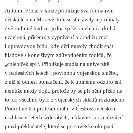
Antonín Přidal v knize přibližuje svá formativní
dětská léta na Moravě, kde se střetávaly a prolínaly
dvě rodinné tradice, jedna spíše otevřená a druhá
uzavřená, přičemž z vyprávění prarodičů znal
i opravdovou bídu, kdy děti musely chodit spát
hladové s konejšivým zdůvodněním rodičů, že
„chlebíček spí“. Přibližuje studia na univerzitě
v padesátých letech i povinnou vojenskou službu,
z níž si odnesl ponaučení, že k úplnému odzbrojení
nemůže nikdy dojít, protože by se při něm přišlo na
to, co všechno bylo z vojenských skladů rozkradeno.
Podrobně líčí profesní dráhu v Československém
rozhlase v letech šedesátých, a hlavně „normalizační
praxi překladatele, který se po sovětské okupaci