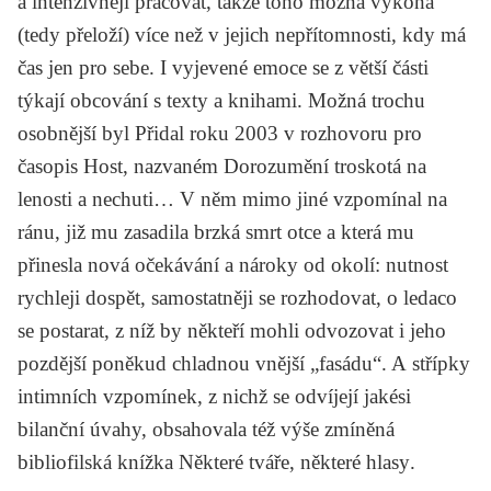
a intenzivněji pracovat, takže toho možná vykoná
(tedy přeloží) více než v jejich nepřítomnosti, kdy má
čas jen pro sebe. I vyjevené emoce se z větší části
týkají obcování s texty a knihami. Možná trochu
osobnější byl Přidal roku 2003 v rozhovoru pro
časopis
Host
, nazvaném
Dorozumění troskotá na
lenosti a nechuti
… V něm mimo jiné vzpomínal na
ránu, již mu zasadila brzká smrt otce a která mu
přinesla nová očekávání a nároky od okolí: nutnost
rychleji dospět, samostatněji se rozhodovat, o ledaco
se postarat, z níž by někteří mohli odvozovat i jeho
pozdější poněkud chladnou vnější „fasádu“. A střípky
intimních vzpomínek, z nichž se odvíjejí jakési
bilanční úvahy, obsahovala též výše zmíněná
bibliofilská knížka
Některé tváře, některé hlasy
.