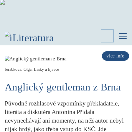
TÉMATA
RECENZE
více info
ROZHOVOR
SPISOVATELÉ
Jeřábková, Olga: Lásky a lijavce
AKTUALITA
Anglický gentleman z Brna
KNIHY
PŘEHLED
LITERATURY
Původně rozhlasové vzpomínky překladatele,
STUDIE
literáta a diskutéra Antonína Přidala
KATEGORIE
nevynechávají ani momenty, na něž autor nebyl
PORTRÉT
nijak hrdý, jako třeba vstup do KSČ. Jde