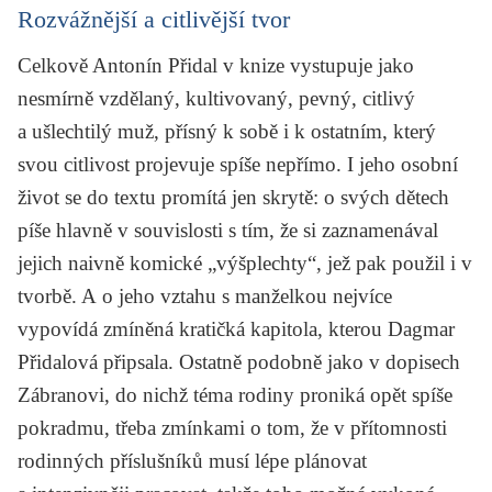
Rozvážnější a citlivější tvor
Celkově Antonín Přidal v knize vystupuje jako
nesmírně vzdělaný, kultivovaný, pevný, citlivý
a ušlechtilý muž, přísný k sobě i k ostatním, který
svou citlivost projevuje spíše nepřímo. I jeho osobní
život se do textu promítá jen skrytě: o svých dětech
píše hlavně v souvislosti s tím, že si zaznamenával
jejich naivně komické „výšplechty“, jež pak použil i v
tvorbě. A o jeho vztahu s manželkou nejvíce
vypovídá zmíněná kratičká kapitola, kterou Dagmar
Přidalová připsala. Ostatně podobně jako v dopisech
Zábranovi, do nichž téma rodiny proniká opět spíše
pokradmu, třeba zmínkami o tom, že v přítomnosti
rodinných příslušníků musí lépe plánovat