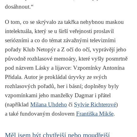
dosáhnout.“
O tom, co se skrývalo za takřka nehybnou maskou
intelektuála, který se u širší veřejnosti proslavil
seriózními a co do témat závažnými televizními
pořady Klub Netopýr a Z očí do očí, vyprávějí jeho
původně rozhlasové memoáry, které vyšly posmrtně
pod názvem
Lásky a lijavce: Vzpomínky Antonína
Přidala
. Autor je prokládal úryvky ze svých
rozhlasových pořadů, her i básní; doplněny byly
vzpomínkami jeho manželky Dagmar i přátel
(například
Milana Uhdeho
či
Sylvie Richterové
)
a také fundovaným doslovem
Františka Mikše
.
Měl jsem být chytřejší nebo moudřejší