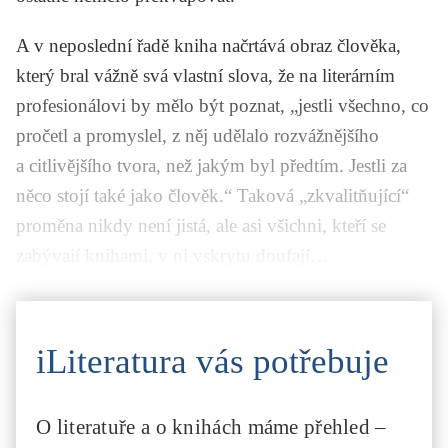
A v neposlední řadě kniha načrtává obraz člověka,
který bral vážně svá vlastní slova, že na literárním
profesionálovi by mělo být poznat, „jestli všechno, co
pročetl a promyslel, z něj udělalo rozvážnějšího
a citlivějšího tvora, než jakým byl předtím. Jestli za
něco stojí také jako člověk.“ Taková „zkvalitňující“
proměna nikdy není jistá, ale asi všichni, kteří se
zabývají knihami, v ni vskrytu doufají…
iLiteratura vás potřebuje
O literatuře a o knihách máme přehled –