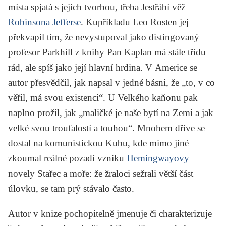
místa spjatá s jejich tvorbou, třeba Jestřábí věž
Robinsona Jefferse
. Kupříkladu
Leo Rosten
jej
překvapil tím, že nevystupoval jako distingovaný
profesor Parkhill z knihy
Pan Kaplan má stále třídu
rád
, ale spíš jako její hlavní hrdina. V Americe se
autor přesvědčil, jak napsal v jedné básni, že „to, v co
věřil, má svou existenci“. U Velkého kaňonu pak
naplno prožil, jak „maličké je naše bytí na Zemi a jak
velké svou troufalostí a touhou“. Mnohem dříve se
dostal na komunistickou Kubu, kde mimo jiné
zkoumal reálné pozadí vzniku
Hemingwayovy
novely
Stařec a moře
: že žraloci sežrali větší část
úlovku, se tam prý stávalo často.
Autor v knize pochopitelně jmenuje či charakterizuje