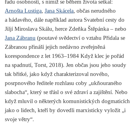
řadu osobností, s nimiž se během života setkal:
Arnošta Lustiga
,
Jana Skácela
, občas nerudného
a hádavého, dále například autora
Svatební cesty do
Jiljí
Miroslava Skálu
, herce Zdeňka Štěpánka – nebo
Jana Zábranu
(poutavé svědectví o vztahu Přidala se
Zábranou přináší jejich nedávno zveřejněná
korespondence z let 1963–1984
Když klec je pořád
na spadnutí
, Torst, 2018). Jen občas jsou jeho soudy
tak břitké, jako když charakterizoval nového,
posrpnového ředitele rozhlasu coby „ukňouraného
slabocha“, který se třásl o své zdraví a zajištění. Nebo
když mluvil o některých komunistických dogmaticích
jako o lidech, kteří by dovedli marxisticky vyložit „i
svoje větry“.