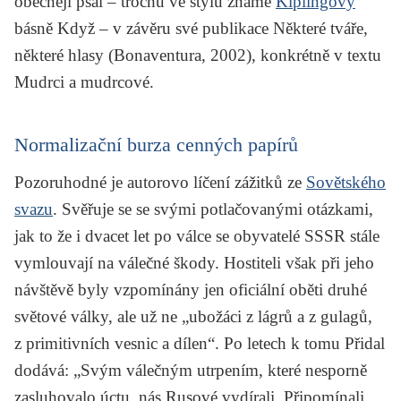
obecněji psal – trochu ve stylu známé
Kiplingovy
básně
Když
– v závěru své publikace
Některé tváře,
některé hlasy
(Bonaventura, 2002), konkrétně v textu
Mudrci a mudrcové
.
Normalizační burza cenných papírů
Pozoruhodné je autorovo líčení zážitků ze
Sovětského
svazu
. Svěřuje se se svými potlačovanými otázkami,
jak to že i dvacet let po válce se obyvatelé SSSR stále
vymlouvají na válečné škody. Hostiteli však při jeho
návštěvě byly vzpomínány jen oficiální oběti druhé
světové války, ale už ne „ubožáci z lágrů a z gulagů,
z primitivních vesnic a dílen“. Po letech k tomu Přidal
dodává: „Svým válečným utrpením, které nesporně
zasluhovalo úctu, nás Rusové vydírali. Připomínali,