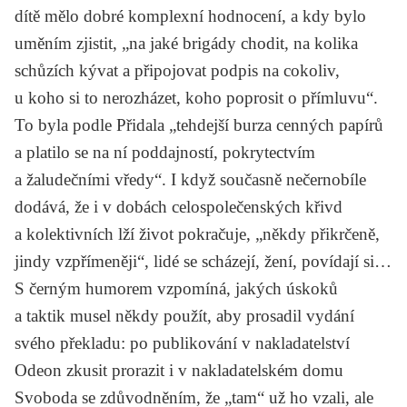
dítě mělo dobré komplexní hodnocení, a kdy bylo
uměním zjistit, „na jaké brigády chodit, na kolika
schůzích kývat a připojovat podpis na cokoliv,
u koho si to nerozházet, koho poprosit o přímluvu“.
To byla podle Přidala „tehdejší burza cenných papírů
a platilo se na ní poddajností, pokrytectvím
a žaludečními vředy“. I když současně nečernobíle
dodává, že i v dobách celospolečenských křivd
a kolektivních lží život pokračuje, „někdy přikrčeně,
jindy vzpřímeněji“, lidé se scházejí, žení, povídají si…
S černým humorem vzpomíná, jakých úskoků
a taktik musel někdy použít, aby prosadil vydání
svého překladu: po publikování v nakladatelství
Odeon zkusit prorazit i v nakladatelském domu
Svoboda se zdůvodněním, že „tam“ už ho vzali, ale