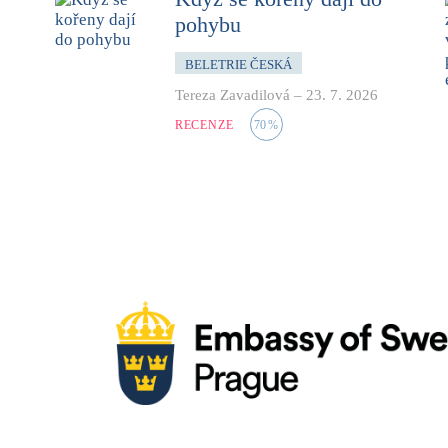
pohybu
BELETRIE ČESKÁ
Tereza Zavadilová
–
23. 7. 2026
RECENZE
70
%