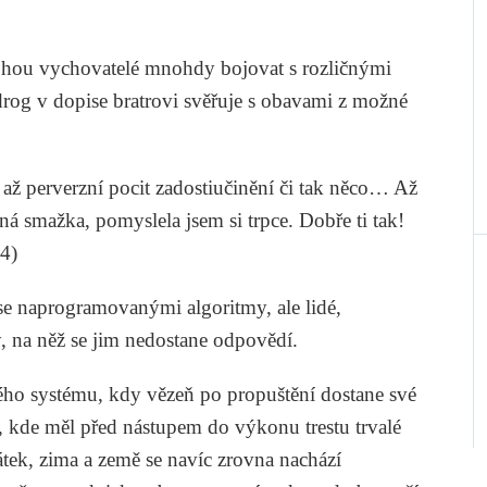
hou vychovatelé mnohdy bojovat s rozličnými
l drog v dopise bratrovi svěřuje s obavami z možné
ěř až perverzní pocit zadostiučinění či tak něco… Až
á smažka, pomyslela jsem si trpce. Dobře ti tak!
94)
í se naprogramovanými algoritmy, ale lidé,
, na něž se jim nedostane odpovědí.
ého systému, kdy vězeň po propuštění dostane své
, kde měl před nástupem do výkonu trestu trvalé
átek, zima a země se navíc zrovna nachází