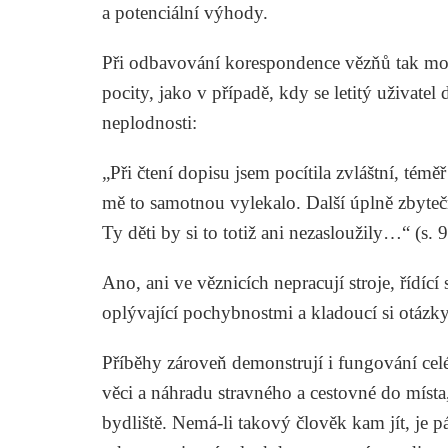
a potenciální výhody.
Při odbavování korespondence vězňů tak mo
pocity, jako v případě, kdy se letitý uživate
neplodnosti:
„Při čtení dopisu jsem pocítila zvláštní, tém
mě to samotnou vylekalo. Další úplně zbytečn
Ty děti by si to totiž ani nezasloužily…“ (s. 
Ano, ani ve věznicích nepracují stroje, řídíc
oplývající pochybnostmi a kladoucí si otázky
Příběhy zároveň demonstrují i fungování cel
věci a náhradu stravného a cestovné do místa
bydliště. Nemá-li takový člověk kam jít, je p