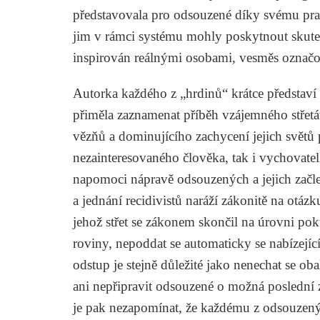
představovala pro odsouzené díky svému pra
jim v rámci systému mohly poskytnout skuteč
inspirován reálnými osobami, vesměs označ
Autorka každého z „hrdinů“ krátce představí a
přiměla zaznamenat příběh vzájemného střet
vězňů a dominujícího zachycení jejich světů p
nezainteresovaného člověka, tak i vychovate
napomoci nápravě odsouzených a jejich začl
a jednání recidivistů naráží zákonitě na otáz
jehož střet se zákonem skončil na úrovni po
roviny, nepoddat se automaticky se nabízejíc
odstup je stejně důležité jako nenechat se oba
ani nepřipravit odsouzené o možná poslední
je pak nezapomínat, že každému z odsouzenýc