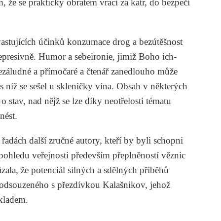
že se prakticky obratem vrací za katr, do bezpečí
vastujících účinků konzumace drog a bezútěšnost
presivně. Humor a sebeironie, jimiž Boho ich-
ezáludné a přímočaré a čtenář zanedlouho může
s níž se sešel u skleničky vína. Obsah v některých
 stav, nad nějž se lze díky neotřelosti tématu
nést.
adách další zručné autory, kteří by byli schopni
 pohledu veřejnosti především přeplněností věznic
zala, že potenciál silných a sdělných příběhů
h odsouzeného s přezdívkou Kalašnikov, jehož
kladem.