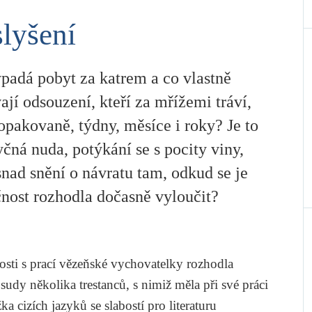
lyšení
ypadá pobyt za katrem a co vlastně
ají odsouzení, kteří za mřížemi tráví,
opakovaně, týdny, měsíce i roky? Je to
čná nuda, potýkání se s pocity viny,
nad snění o návratu tam, odkud se je
čnost rozhodla dočasně vyloučit?
osti s prací vězeňské vychovatelky rozhodla
udy několika trestanců, s nimiž měla při své práci
 cizích jazyků se slabostí pro literaturu