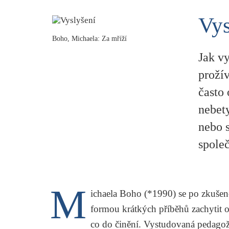
Vys
Boho, Michaela: Za mříží
Jak v
prožív
často 
nebety
nebo s
spole
M
ichaela Boho (*1990) se po zkušen
formou krátkých příběhů zachytit os
co do činění. Vystudovaná pedagožka