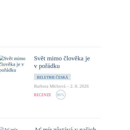
Svět mimo člověka je
v pořádku
BELETRIE ČESKÁ
Barbora Mlchová
–
2. 8. 2026
RECENZE
80
%
Ať mír zůstává v našich