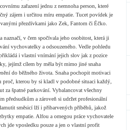
covnímu zařazení jednu z nemnoha person, které
ný zájem i určitou míru empatie. Tucet povídek je
ovanými přezdívkami jako Zek, Fantom či Éčko.
 naznačí, v čem spočívala jeho osobitost, která ji
ávání vychovatelky a odsouzeného. Vedle pohledu
řikládá i vlastní vnímání jejich slov jak z pozice
lky, jejímž cílem by měla být mimo jiné snaha
enění do běžného života. Snaha pochopit motivaci
ku proč, kterou by si kladl v podobné situaci každý,
kut za špatné parkování. Vybalancovat všechny
ím předsudkům a zároveň si udržet profesionální
lamutit směsicí lží i přibarvených příběhů, jakož
 zbytky empatie. Alfou a omegou práce vychovatele
h jde vposledku pouze a jen o vlastní profit