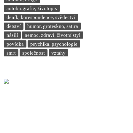
autobiografie, životopis
deník, korespondence, svědectví
dětství
humor, groteskno, satira
násilí
nemoc, zdraví, životní styl
povídka
psychika, psychologie
smrt
společnost
vztahy