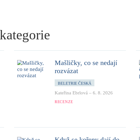
 kategorie
Mašličky, co se nedají
rozvázat
BELETRIE ČESKÁ
Kateřina Ebrlová
–
6. 8. 2026
RECENZE
Když se kořeny dají do