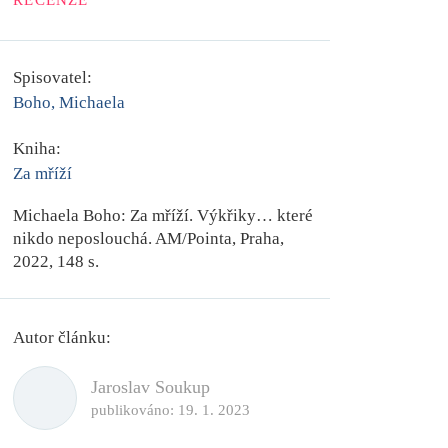
RECENZE
Spisovatel:
Boho, Michaela
Kniha:
Za mříží
Michaela Boho:
Za mříží
. V
ýkřiky… které
nikdo neposlouchá.
AM/Pointa, Praha,
2022, 148 s.
Autor článku:
Jaroslav Soukup
publikováno:
19. 1. 2023