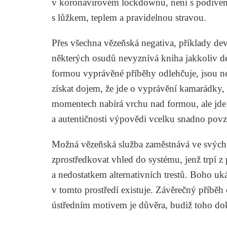
v koronavirovém lockdownu, není s podivem, 
s lůžkem, teplem a pravidelnou stravou.
Přes všechna vězeňská negativa, příklady de
některých osudů nevyznívá kniha jakkoliv de
formou vyprávěné příběhy odlehčuje, jsou n
získat dojem, že jde o vyprávění kamarádky, 
momentech nabírá vrchu nad formou, ale jde o
a autentičnosti výpovědi vcelku snadno povz
Možná vězeňská služba zaměstnává ve svých ř
zprostředkovat vhled do systému, jenž trpí z
a nedostatkem alternativních trestů. Boho uká
v tomto prostředí existuje. Závěrečný příbě
ústředním motivem je důvěra, budiž toho do