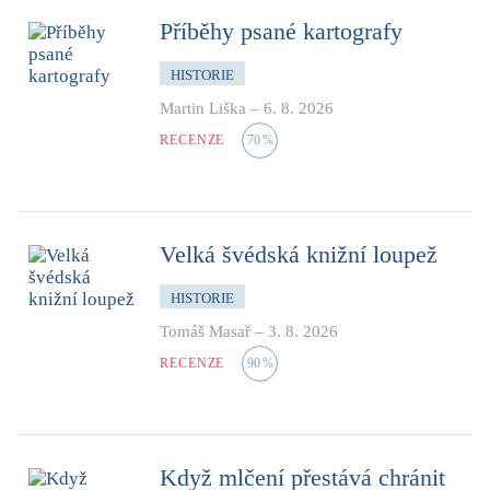
Příběhy psané kartografy
HISTORIE
Martin Liška
–
6. 8. 2026
RECENZE
70
%
Velká švédská knižní loupež
HISTORIE
Tomáš Masař
–
3. 8. 2026
RECENZE
90
%
Když mlčení přestává chránit