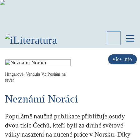
TÉMATA
RECENZE
více info
ROZHOVOR
SPISOVATELÉ
Hingarová, Vendula V.: Posláni na
sever
AKTUALITA
KNIHY
Neznámí Noráci
PŘEHLED
LITERATURY
Populárně naučná publikace přibližuje osudy
STUDIE
KATEGORIE
dvou tisíc Čechů, kteří byli za druhé světové
PORTRÉT
války nasazeni na nucené práce v Norsku. Díky