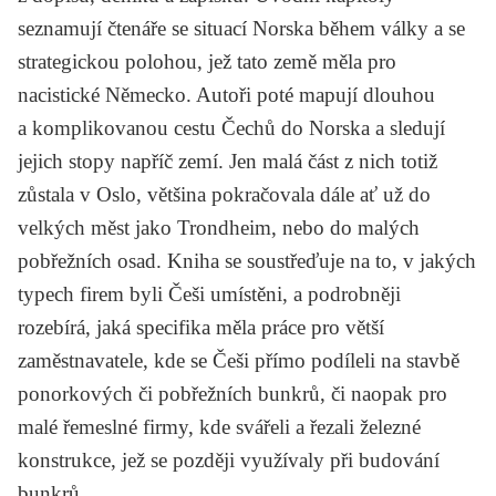
seznamují čtenáře se situací Norska během války a se
strategickou polohou, jež tato země měla pro
nacistické Německo. Autoři poté mapují dlouhou
a komplikovanou cestu Čechů do Norska a sledují
jejich stopy napříč zemí. Jen malá část z nich totiž
zůstala v Oslo, většina pokračovala dále ať už do
velkých měst jako Trondheim, nebo do malých
pobřežních osad. Kniha se soustřeďuje na to, v jakých
typech firem byli Češi umístěni, a podrobněji
rozebírá, jaká specifika měla práce pro větší
zaměstnavatele, kde se Češi přímo podíleli na stavbě
ponorkových či pobřežních bunkrů, či naopak pro
malé řemeslné firmy, kde svářeli a řezali železné
konstrukce, jež se později využívaly při budování
bunkrů.