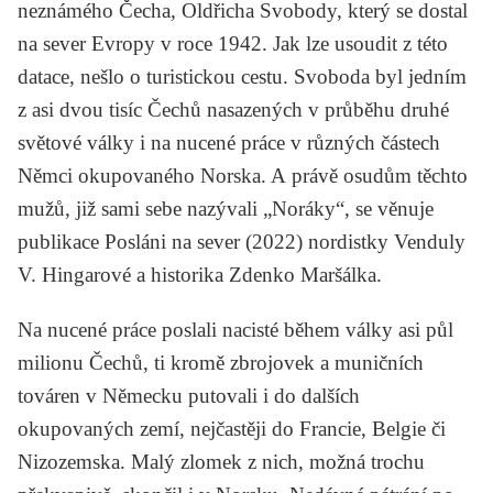
neznámého Čecha, Oldřicha Svobody, který se dostal
na sever Evropy v roce 1942. Jak lze usoudit z této
datace, nešlo o turistickou cestu. Svoboda byl jedním
z asi dvou tisíc Čechů nasazených v průběhu druhé
světové války i na nucené práce v různých částech
Němci okupovaného Norska. A právě osudům těchto
mužů, již sami sebe nazývali „Noráky“, se věnuje
publikace
Posláni na sever
(2022) nordistky Venduly
V. Hingarové a historika Zdenko Maršálka.
Na nucené práce poslali nacisté během války asi půl
milionu Čechů, ti kromě zbrojovek a muničních
továren v Německu putovali i do dalších
okupovaných zemí, nejčastěji do Francie, Belgie či
Nizozemska. Malý zlomek z nich, možná trochu