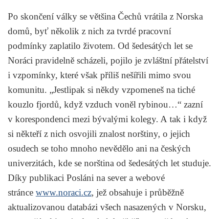
Po skončení války se většina Čechů vrátila z Norska
domů, byť několik z nich za tvrdé pracovní
podmínky zaplatilo životem. Od šedesátých let se
Noráci pravidelně scházeli, pojilo je zvláštní přátelství
i vzpomínky, které však příliš nešířili mimo svou
komunitu. „Jestlipak si někdy vzpomeneš na tiché
kouzlo fjordů, když vzduch voněl rybinou…“ zazní
v korespondenci mezi bývalými kolegy. A tak i když
si někteří z nich osvojili znalost norštiny, o jejich
osudech se toho mnoho nevědělo ani na českých
univerzitách, kde se norština od šedesátých let studuje.
Díky publikaci
Posláni na sever
a webové
stránce
www.noraci.cz
, jež obsahuje i průběžně
aktualizovanou databázi všech nasazených v Norsku,