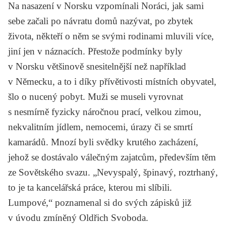
Na nasazení v Norsku vzpomínali Noráci, jak sami
sebe začali po návratu domů nazývat, po zbytek
života, někteří o něm se svými rodinami mluvili více,
jiní jen v náznacích. Přestože podmínky byly
v Norsku většinově snesitelnější než například
v Německu, a to i díky přívětivosti místních obyvatel,
šlo o nucený pobyt. Muži se museli vyrovnat
s nesmírně fyzicky náročnou prací, velkou zimou,
nekvalitním jídlem, nemocemi, úrazy či se smrtí
kamarádů. Mnozí byli svědky krutého zacházení,
jehož se dostávalo válečným zajatcům, především těm
ze Sovětského svazu. „Nevyspalý, špinavý, roztrhaný,
to je ta kancelářská práce, kterou mi slíbili.
Lumpové,“ poznamenal si do svých zápisků již
v úvodu zmíněný Oldřich Svoboda.