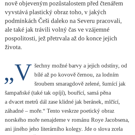
nově objeveným pozůstalostem před čtenářem
KRITIKA PŘEKLADU
vyvstává plastický obraz toho, v jakých
UKÁZKA
podmínkách Češi daleko na Severu pracovali,
ale také jak trávili volný čas ve vzájemné
SLOUPEK
pospolitosti, jež přetrvala až do konce jejich
života.
ILIGLOSA
„V
šechny možné barvy a jejich odstíny, od
bílé až po kovově černou, za lodním
šroubem smaragdově zelené, šumící jak
šampaňské (také tak opíjí), bouřící, samá pěna
a dvacet metrů dál zase klidné jak beránek, mlčící,
záhadné – moře.“ Tento veskrze poetický obraz
norského moře nenajdeme v románu Roye Jacobsena,
ani jiného jeho literárního kolegy. Jde o slova zcela