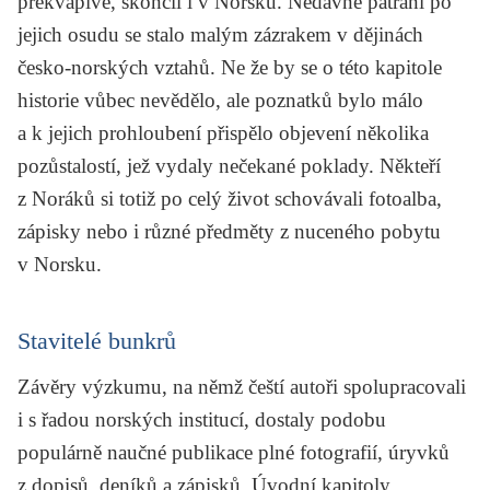
překvapivě, skončil i v Norsku. Nedávné pátrání po
jejich osudu se stalo malým zázrakem v dějinách
česko-norských vztahů. Ne že by se o této kapitole
historie vůbec nevědělo, ale poznatků bylo málo
a k jejich prohloubení přispělo objevení několika
pozůstalostí, jež vydaly nečekané poklady. Někteří
z Noráků si totiž po celý život schovávali fotoalba,
zápisky nebo i různé předměty z nuceného pobytu
v Norsku.
Stavitelé bunkrů
Závěry výzkumu, na němž čeští autoři spolupracovali
i s řadou norských institucí, dostaly podobu
populárně naučné publikace plné fotografií, úryvků
z dopisů, deníků a zápisků. Úvodní kapitoly