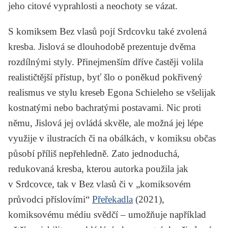
jeho citové vyprahlosti a neochoty se vázat.
S komiksem
Bez vlasů
pojí
Srdcovku
také zvolená
kresba. Jislová se dlouhodobě prezentuje dvěma
rozdílnými styly. Přinejmenším dříve častěji volila
realističtější přístup, byť šlo o poněkud pokřivený
realismus ve stylu kreseb Egona Schieleho se všelijak
kostnatými nebo bachratými postavami. Nic proti
němu, Jislová jej ovládá skvěle, ale možná jej lépe
využije v ilustracích či na obálkách, v komiksu občas
působí příliš nepřehledně. Zato jednoduchá,
redukovaná kresba, kterou autorka použila jak
v
Srdcovce
, tak v
Bez vlasů
či v „komiksovém
průvodci příslovími“
Přeřekadla
(2021),
komiksovému médiu svědčí – umožňuje například