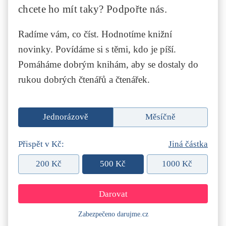
chcete ho mít taky? Podpořte nás.
Radíme vám, co číst. Hodnotíme knižní
novinky. Povídáme si s těmi, kdo je píší.
Pomáháme dobrým knihám, aby se dostaly do
rukou dobrých čtenářů a čtenářek.
Jednorázově
Měsíčně
Přispět v Kč:
Jiná částka
200 Kč
500 Kč
1000 Kč
Zabezpečeno darujme.cz