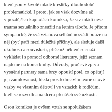
které jsou v životě mladé kreslířky dlouhodobě
problematické. I proto, jak se však dozvíme až
v pozdějších kapitolách komiksu, že si z mládí nese
trauma sexuálního zneužití na letním táboře. Je přitom
sympatické, že svá vztahová selhání nesvádí pouze na
něj (byť patří mezi důležité příčiny), ale sleduje další
okolnosti a souvislosti, přičemž některé se snaží
vykládat i s pomocí odborné literatury, jejíž seznam
najdeme na konci knihy. Důvody, proč své zprvu
vysněné partnery sama brzy opouští poté, co opětují
její zamilovanost, hledá prostřednictvím teorie citové
vazby ve vlastním dětství i ve vztazích k rodičům,
kteří se rozvedli a na dceru přenášeli své úzkosti.
Osou komiksu je ovšem vztah se spolužákem