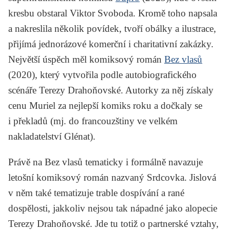
kresbu obstaral Viktor Svoboda. Kromě toho napsala
a nakreslila několik povídek, tvoří obálky a ilustrace,
přijímá jednorázové komerční i charitativní zakázky.
Největší úspěch měl komiksový román
Bez vlasů
(2020), který vytvořila podle autobiografického
scénáře Terezy Drahoňovské. Autorky za něj získaly
cenu Muriel za nejlepší komiks roku a dočkaly se
i překladů (mj. do francouzštiny ve velkém
nakladatelství Glénat).
Právě na
Bez vlasů
tematicky i formálně navazuje
letošní komiksový román nazvaný
Srdcovka
. Jislová
v něm také tematizuje trable dospívání a rané
dospělosti, jakkoliv nejsou tak nápadné jako alopecie
Terezy Drahoňovské. Jde tu totiž o partnerské vztahy,