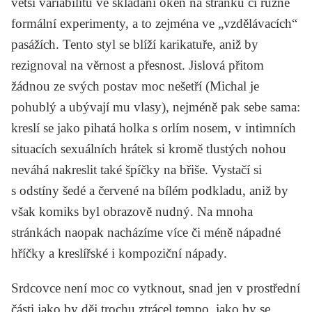
větší variabilitu ve skládání oken na stránku či různé
formální experimenty, a to zejména ve „vzdělávacích“
pasážích. Tento styl se blíží karikatuře, aniž by
rezignoval na věrnost a přesnost. Jislová přitom
žádnou ze svých postav moc nešetří (Michal je
pohublý a ubývají mu vlasy), nejméně pak sebe sama:
kreslí se jako pihatá holka s orlím nosem, v intimních
situacích sexuálních hrátek si kromě tlustých nohou
neváhá nakreslit také špíčky na břiše. Vystačí si
s odstíny šedé a červené na bílém podkladu, aniž by
však komiks byl obrazově nudný. Na mnoha
stránkách naopak nacházíme více či méně nápadné
hříčky a kreslířské i kompoziční nápady.
Srdcovce
není moc co vytknout, snad jen v prostřední
části jako by děj trochu ztrácel tempo, jako by se