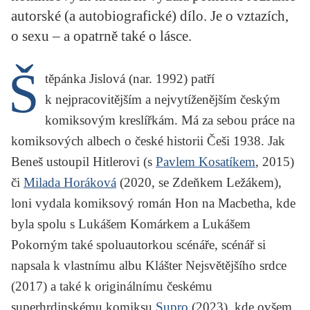
KRITIKA PŘEKLADU
autorské (a autobiografické) dílo. Je o vztazích,
o sexu – a opatrně také o lásce.
UKÁZKA
Š
SLOUPEK
těpánka Jislová (nar. 1992) patří
k nejpracovitějším a nejvytíženějším českým
ILIGLOSA
komiksovým kreslířkám. Má za sebou práce na
komiksových albech o české historii
Češi 1938. Jak
Beneš ustoupil Hitlerovi
(s
Pavlem Kosatíkem
, 2015)
či
Milada Horáková
(2020, se Zdeňkem Ležákem),
loni vydala komiksový román
Hon na Macbetha
, kde
byla spolu s Lukášem Komárkem a Lukášem
Pokorným také spoluautorkou scénáře, scénář si
napsala k vlastnímu albu
Klášter Nejsvětějšího srdce
(2017) a také k originálnímu českému
superhrdinskému komiksu
Supro
(2023), kde ovšem