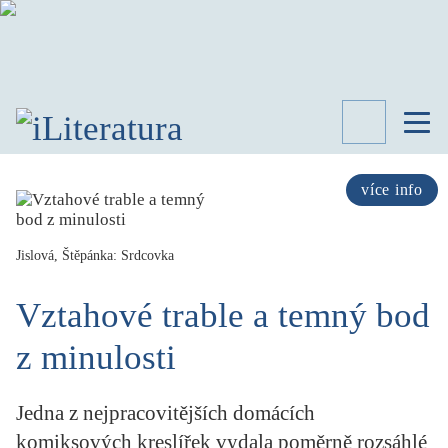
TÉMATA
RECENZE
více info
ROZHOVOR
SPISOVATELÉ
Jislová, Štěpánka: Srdcovka
AKTUALITA
KNIHY
Vztahové trable a temný bod
PŘEHLED
LITERATURY
z minulosti
STUDIE
KATEGORIE
Jedna z nejpracovitějších domácích
PORTRÉT
komiksových kreslířek vydala poměrně rozsáhlé