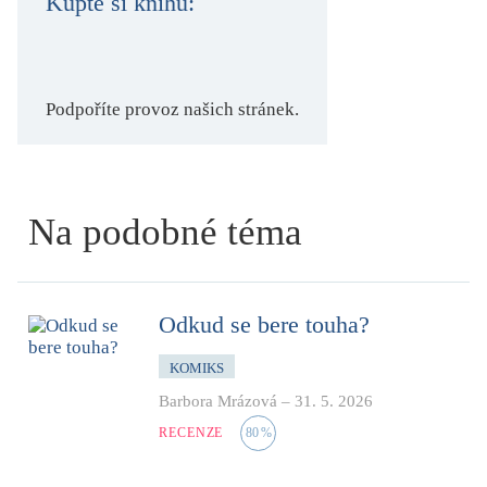
Kupte si knihu:
Podpoříte provoz našich stránek.
Na podobné téma
Odkud se bere touha?
KOMIKS
Barbora Mrázová
–
31. 5. 2026
RECENZE
80
%