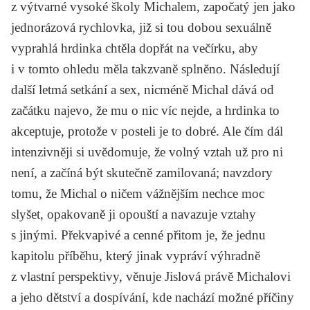
z výtvarné vysoké školy Michalem, započatý jen jako
jednorázová rychlovka, již si tou dobou sexuálně
vyprahlá hrdinka chtěla dopřát na večírku, aby
i v tomto ohledu měla takzvaně splněno. Následují
další letmá setkání a sex, nicméně Michal dává od
začátku najevo, že mu o nic víc nejde, a hrdinka to
akceptuje, protože v posteli je to dobré. Ale čím dál
intenzivněji si uvědomuje, že volný vztah už pro ni
není, a začíná být skutečně zamilovaná; navzdory
tomu, že Michal o ničem vážnějším nechce moc
slyšet, opakovaně ji opouští a navazuje vztahy
s jinými. Překvapivé a cenné přitom je, že jednu
kapitolu příběhu, který jinak vypráví výhradně
z vlastní perspektivy, věnuje Jislová právě Michalovi
a jeho dětství a dospívání, kde nachází možné příčiny