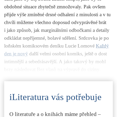
obdobné situace zbytečně zmnožovaly. Pak ovšem
přijde výše zmíněné drsné odhalení z minulosti a v tu
chvíli můžeme všechno doposud odvyprávěné brát
i jako způsob, jak marginálními odbočkami a detaily
odkládat nepříjemné, bolavé sdělení.
Srdcovka
je po
loňském komiksovém deníku Lucie Lomové
Každý
den je nový
další velmi osobní komiks, ještě o dost
intimnější a sebedrásavější. A jako takový by mohl
brzy následovat
Bez vlasů
na výpravě do ciziny.
iLiteratura vás potřebuje
O literatuře a o knihách máme přehled –