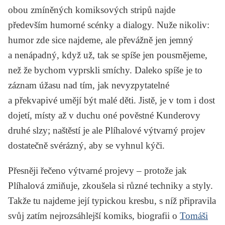
obou zmíněných komiksových stripů najde
především humorné scénky a dialogy. Nuže nikoliv:
humor zde sice najdeme, ale převážně jen jemný
a nenápadný, když už, tak se spíše jen pousmějeme,
než že bychom vyprskli smíchy. Daleko spíše je to
záznam úžasu nad tím, jak nevyzpytatelné
a překvapivé umějí být malé děti. Jistě, je v tom i dost
dojetí, místy až v duchu oné pověstné Kunderovy
druhé slzy; naštěstí je ale Plíhalové výtvarný projev
dostatečně svérázný, aby se vyhnul kýči.
Přesněji řečeno výtvarné projevy – protože jak
Plíhalová zmiňuje, zkoušela si různé techniky a styly.
Takže tu najdeme její typickou kresbu, s níž připravila
svůj zatím nejrozsáhlejší komiks, biografii o
Tomáši