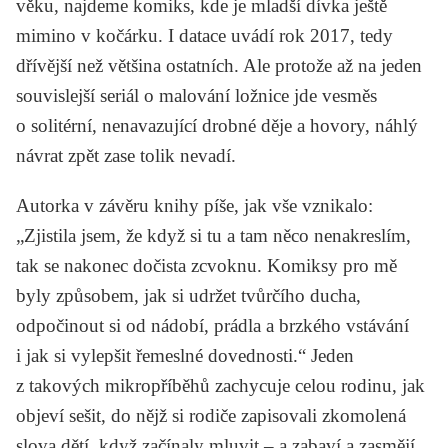
věku, najdeme komiks, kde je mladší dívka ještě
mimino v kočárku. I datace uvádí rok 2017, tedy
dřívější než většina ostatních. Ale protože až na jeden
souvislejší seriál o malování ložnice jde vesměs
o solitérní, nenavazující drobné děje a hovory, náhlý
návrat zpět zase tolik nevadí.
Autorka v závěru knihy píše, jak vše vznikalo:
„Zjistila jsem, že když si tu a tam něco nenakreslím,
tak se nakonec dočista zcvoknu. Komiksy pro mě
byly způsobem, jak si udržet tvůrčího ducha,
odpočinout si od nádobí, prádla a brzkého vstávání
i jak si vylepšit řemeslné dovednosti.“ Jeden
z takových mikropříběhů zachycuje celou rodinu, jak
objeví sešit, do nějž si rodiče zapisovali zkomolená
slova dětí, když začínaly mluvit – a zabaví a zasmějí