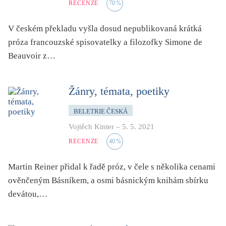
RECENZE
70
%
folklor
horor, thriller
V českém překladu vyšla dosud nepublikovaná krátká
hra
próza francouzské spisovatelky a filozofky Simone de
hudba
Beauvoir z…
humor, groteskno, satira
chudoba, sociální vyloučení
Žánry, témata, poetiky
identita
BELETRIE ČESKÁ
kolonialismus, imperialismus
Vojtěch Kinter
–
5. 5. 2021
legenda, mýtus, pověst
RECENZE
40
%
literární cena
Martin Reiner přidal k řadě próz, v čele s několika cenami
literární kánon (do r. 1890)
ověnčeným Básníkem, a osmi básnickým knihám sbírku
mangy
devátou,…
město
moderní klasika (do 60. let)