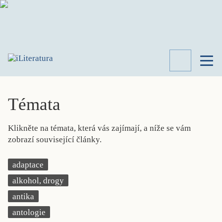
TÉMATA
RECENZE
Témata
ROZHOVOR
SPISOVATELÉ
Klikněte na témata, která vás zajímají, a níže se vám
AKTUALITA
zobrazí související články.
KNIHY
PŘEHLED
adaptace
LITERATURY
alkohol, drogy
STUDIE
KATEGORIE
antika
PORTRÉT
antologie