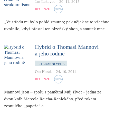
Jan Lukavec
–
20. 11. 2015
pro 9 až 12 let
RECENZE
60
%
příroda, krajina, venkov
psychika, psychologie
„Ve středu mi bylo pořád smutno; pak nějak se to všechno
publicistika, média
uvolnilo, když přestal ten plzeňský shon, a smutek mne…
queer
rasismus
Hybrid o Thomasi Mannovi
reportáž
a jeho rodině
rozhovor
LITERÁRNÍ VĚDA
sex
Oto Horák
–
24. 10. 2014
smrt
RECENZE
60
%
sociální sítě, virtuální realita
Mannovi jsou – spolu s pamětmi Můj život – jedna ze
společnost
dvou knih Marcela Reicha-Ranického, před rokem
sport
zesnulého „papeže“ a…
středověk