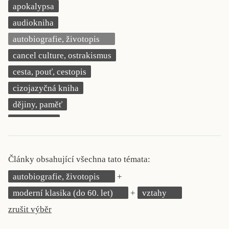
apokalypsa
KRITIKA PŘEKLADU
audiokniha
UKÁZKA
autobiografie, životopis
cancel culture, ostrakismus
SLOUPEK
cesta, pouť, cestopis
ILIGLOSA
cizojazyčná kniha
dějiny, paměť
demokracie
deník, korespondence, svědectví
detektivní motiv
Články obsahující všechna tato témata:
děti 0 až 3 roky
autobiografie, životopis
děti 3 až 6 let
moderní klasika (do 60. let)
vztahy
děti 6 až 9 let
zrušit výběr
dětská naučná