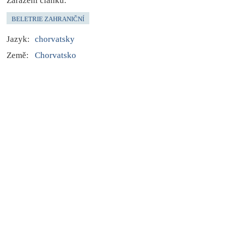
Zařazení článku:
BELETRIE ZAHRANIČNÍ
Jazyk:
chorvatsky
Země:
Chorvatsko
Témata článku:
cizojazyčná kniha
nemoc, zdraví, životní styl
příroda, krajina, venkov
vztahy