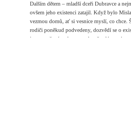
Dalším dětem – mladší dceři Dubravce a nejml
ovšem jeho existenci zatajil. Když bylo Mislav
vezmou domů, ať si vesnice myslí, co chce. Šo
rodiči poněkud podvedeny, dozvědí se o exis
jsou zaražené reakce v podstatě celé vesnice
venkovanů omezí či přeruší, neboť retardov
a nepatřičného. Ještě krutější jsou reakce dětí
Mislavovými sourozenci, s čehož děti obviňu
Pozvolna si vesnice na mladíka zvyká a pom
Mislav také upoutá pozornost citlivé soused
v lese dívku před znásilněním, Jasenka se do
pohlavní styk. Bohužel soused nehodlá vzta
tolerovat a rozhodne se dceru odvézt do měst
což je pro Mislava velice těžká rána.