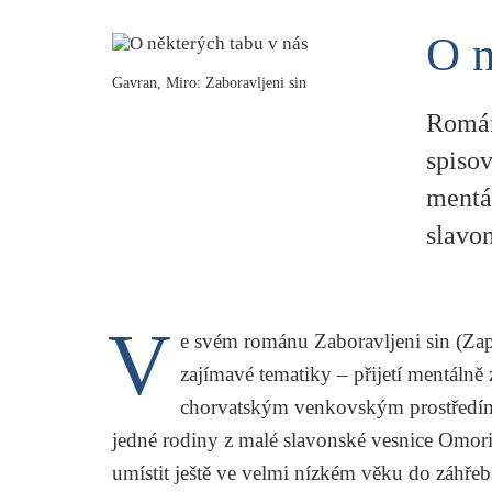
O n
Gavran, Miro: Zaboravljeni sin
Román
spisov
mentá
slavo
V
e svém románu
Zaboravljeni sin
(Za
zajímavé tematiky – přijetí mentáln
chorvatským venkovským prostředím. 
jedné rodiny z malé slavonské vesnice Omori
umístit ještě ve velmi nízkém věku do záhře