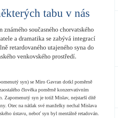
ěkterých tabu v nás
 známého současného chorvatského
atele a dramatika se zabývá integrací
lně retardovaného utajeného syna do
nského venkovského prostředí.
pomenutý syn) se Miro Gavran dotkl poměrně
ě zaostalého člověka poměrně konzervativním
Zapomenutý syn je totiž Mislav, nejstarší dítě
ny. Otec na nátlak své manželky nechal Mislava
bského ústavu, neboť syn byl mentálně retadován.