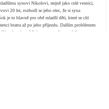
adšímu synovi Nikolovi, stejně jako celé vesnici,
ovi 20 let, rozhodl se jeho otec, že si syna
k je to hlavně pro obě mladší děti, které se cítí
tenci bratra až po jeho příjezdu. Dalším problémem
, přičemž styky s Mislavovou rodinou většina
aného syna vnímají jako něco podivného
 a mládeže, která se načas téměř přestane stýkat i s
jí právě Mislava.
alu ho integruje. Dětsky romanticky zasněný
ovy dcery Jasenky. Když Mislav zachrání jednou
 Mislava zamiluje a uskuteční i pro oba první
hy své dcery s mentálně zaostalým mladíkem
a. Zasahuje však osud a Jasenka při nehodě umírá,