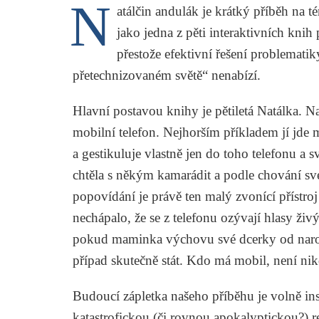
N
atálčin andulák
je krátký příběh na t
jako jedna z pěti interaktivních knih 
přestože efektivní řešení problemat
přetechnizovaném světě“ nenabízí.
Hlavní postavou knihy je pětiletá Natálka. N
mobilní telefon. Nejhorším příkladem jí jde 
a gestikuluje vlastně jen do toho telefonu a 
chtěla s někým kamarádit a podle chování sv
popovídání je právě ten malý zvonící přístroj
nechápalo, že se z telefonu ozývají hlasy živ
pokud maminka výchovu své dcerky od naro
případ skutečně stát. Kdo má mobil, není ni
Budoucí zápletka našeho příběhu je volně in
katastrofickou (či rovnou apokalyptickou?) re