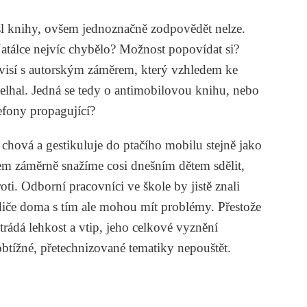
ysl knihy, ovšem jednoznačně zodpovědět nelze.
atálce nejvíc chybělo?
Možnost popovídat si?
visí s autorským záměrem, který vzhledem ke
selhal. Jedná se tedy o antimobilovou knihu, nebo
efony propagující?
chová a gestikuluje do ptačího mobilu stejně jako
em záměrně snažíme cosi dnešním dětem sdělit,
oti. Odborní pracovníci ve škole by jistě znali
diče doma s tím ale mohou mít problémy. Přestože
trádá lehkost a vtip, jeho celkové vyznění
btížné, přetechnizované tematiky nepouštět.