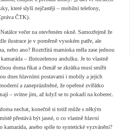
y, které slyší nejčastěji – mobilní telefony,
(Zpráva ČTK).
 Natálce večer na otevřeném okně. Samozřejmě že
e ilustrace je v poměrně vysokém patře, ale
okna, nebo ano? Roztržitá maminka měla zase jednou
o kamaráda – žlutozelenou andulku. Je to vlastně
nou doma říkat a čtenář se zkrátka musí smířit
ou dnes hlavními postavami i mobily a jejich
oderní a zaneprázdněné, že opeřené zvířátko
nají – svitne jim, až když se to pokadí na koberec.
 doma nechat, konečně si totiž může s někým
stě přestává být jasné, o co vlastně hlavní
ho kamaráda, anebo spíše to syntetické vyzvánění?