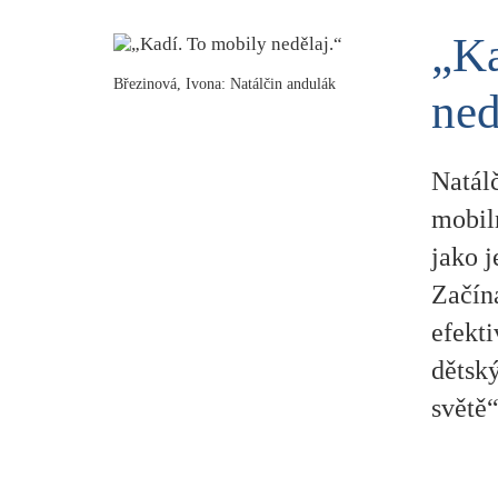
„Ka
Březinová, Ivona: Natálčin andulák
ned
Natálč
mobiln
jako j
Začína
efekt
dětsk
světě“