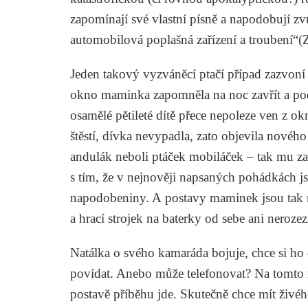
zapomínají své vlastní písně a napodobují zvuk
automobilová poplašná zařízení a troubení“
Jeden takový vyzváněcí ptačí případ zazvoní
okno maminka zapomněla na noc zavřít a podl
osamělé pětileté dítě přece nepoleze ven z 
štěstí, dívka nevypadla, zato objevila novéh
andulák neboli ptáček mobiláček – tak mu zač
s tím, že v nejnověji napsaných pohádkách js
napodobeniny. A postavy maminek jsou tak m
a hrací strojek na baterky od sebe ani nerozez
Natálka o svého kamaráda bojuje, chce si ho
povídat. Anebo může telefonovat? Na tomto mí
postavě příběhu jde. Skutečně chce mít živé