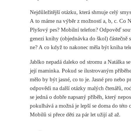
Nejdůležitější otázku, která shrnuje celý sm
A to máme na výběr z možností a, b, c.
Co N
Plyšový pes? Mobilní telefon? Odpověď sou
genezi knihy (objednávka do škol) částečně 
ne? A co když to nakonec měla být kniha tel
Jablko nepadá daleko od stromu a Natálka se 
její maminka. Pokud se ilustrovaným příběh
mělo by být jasné, co to je. Jasné pro nebo pr
odpovědi na další otázky malých čtenářů, ro
se jedná o dobře napsaný příběh, který nepos
pokulhává a možná je lepší se doma do této o
Mobilů si přece děti za pár let užijí až až.