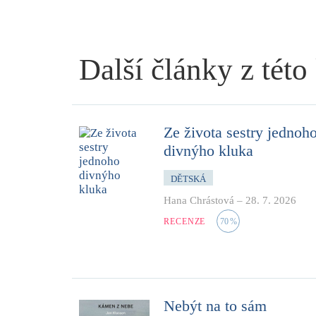
Další články z této
Ze života sestry jednoh
divnýho kluka
DĚTSKÁ
Hana Chrástová
–
28. 7. 2026
RECENZE
70
%
Nebýt na to sám