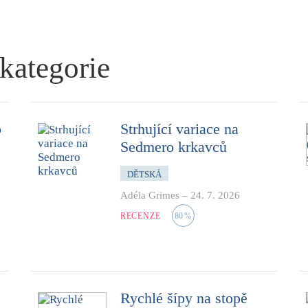
 kategorie
o
Strhující variace na
Sedmero krkavců
DĚTSKÁ
Adéla Grimes
–
24. 7. 2026
RECENZE
80
%
Rychlé šípy na stopě