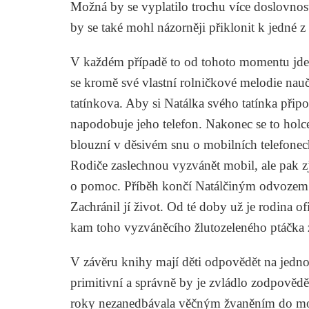
Možná by se vyplatilo trochu více doslovnos
by se také mohl názorněji přiklonit k jedné z 
V každém případě to od tohoto momentu jde 
se kromě své vlastní rolničkové melodie nau
tatínkova. Aby si Natálka svého tatínka při
napodobuje jeho telefon. Nakonec se to holc
blouzní v děsivém snu o mobilních telefonech
Rodiče zaslechnou vyzvánět mobil, ale pak zji
o pomoc. Příběh končí Natálčiným odvozem 
Zachránil jí život. Od té doby už je rodina ofi
kam toho vyzváněcího žlutozeleného ptáčka 
V závěru knihy mají děti odpovědět na jednod
primitivní a správně by je zvládlo zodpovědět
roky nezanedbávala věčným žvaněním do mo