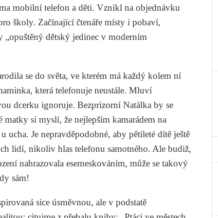
éma mobilní telefon a děti. Vznikl na objednávku
pro školy. Začínající čtenáře místy i pobaví,
iky „opuštěný dětský jedinec v moderním
arodila se do světa, ve kterém má každý kolem ní
maminka, která telefonuje neustále. Mluví
svou dcerku ignoruje. Bezprizorní Natálka by se
é matky si myslí, že nejlepším kamarádem na
 u ucha. Je nepravděpodobné, aby pětileté dítě ještě
ých lidí, nikoliv hlas telefonu samotného. Ale budiž,
zení nahrazovala esemeskováním, může se takový
kdy sám!
spirovaná sice úsměvnou, ale v podstatě
alitou; citujme z přebalu knihy: „Ptáci ve městech