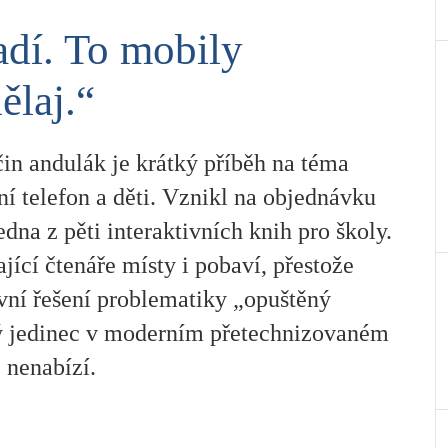
dí. To mobily
ělaj.“
in andulák je krátký příběh na téma
í telefon a děti. Vznikl na objednávku
edna z pěti interaktivních knih pro školy.
jící čtenáře místy i pobaví, přestože
ivní řešení problematiky „opuštěný
ý jedinec v moderním přetechnizovaném
 nenabízí.