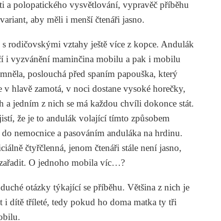
ti a polopatického vysvětlování, vypravěč příběhu
variant, aby měli i menší čtenáři jasno.
s rodičovskými vztahy ještě více z kopce. Andulák
čí i vyzvánění maminčina mobilu a pak i mobilu
pomněla, poslouchá před spaním papouška, který
e v hlavě zamotá, v noci dostane vysoké horečky,
 a jedním z nich se má každou chvíli dokonce stát.
stí, že je to andulák volající tímto způsobem
do nemocnice a pasováním anduláka na hrdinu.
ciálně čtyřčlenná, jenom čtenáři stále není jasno,
zařadit. O jednoho mobila víc…?
uché otázky týkající se příběhu. Většina z nich je
 i dítě tříleté, tedy pokud ho doma matka ty tři
bilu.