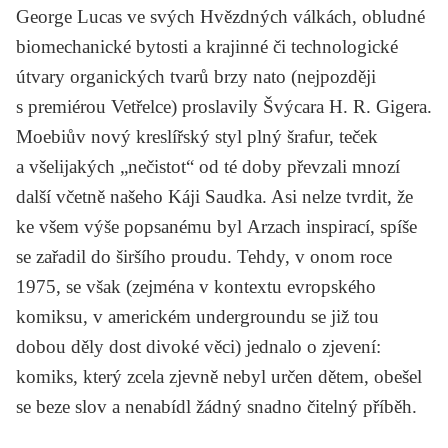
George Lucas
ve svých
Hvězdných válkách
, obludné
biomechanické bytosti a krajinné či technologické
útvary organických tvarů brzy nato (nejpozději
s premiérou
Vetřelce
) proslavily Švýcara
H. R. Gigera
.
Moebiův nový kreslířský styl plný šrafur, teček
a všelijakých „nečistot“ od té doby převzali mnozí
další včetně našeho
Káji Saudka
. Asi nelze tvrdit, že
ke všem výše popsanému byl
Arzach
inspirací, spíše
se zařadil do širšího proudu. Tehdy, v onom roce
1975, se však (zejména v kontextu evropského
komiksu, v americkém undergroundu se již tou
dobou děly dost divoké věci) jednalo o zjevení:
komiks, který zcela zjevně nebyl určen dětem, obešel
se beze slov a nenabídl žádný snadno čitelný příběh.