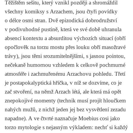
Těžištěm sešitu, který vznikl později a shromáždil
všechny komiksy s Arzachem, jsou čtyři povídky
o délce osmi stran. Dvě epizodická dobrodružství
v podivuhodné pustině, která ve své době uhranula
absencí kontextu a absurditou výchozích situací (obří
opočlověk na torzu mostu přes louku obří masožravé
trávy), jsou těmi srozumitelnějšími, s jasnou pointou,
nečekaně humornou vzhledem k celkově pochmurné
atmosféře i zachmuřenému Arzachovu pohledu. Třetí
je postapokalyptická hříčka, v níž se dozvíme, co je
zač stvoření, na němž Arzach létá, ale která má opět
znepokojivé momenty (technik musí projít hloučkem
nahých mužů, z nichž jeden jej bez vysvětlení zezadu
napadne). A ve čtvrté naznačuje Moebius cosi jako
torzo mytologie s nejasným výkladem: nechť si každý