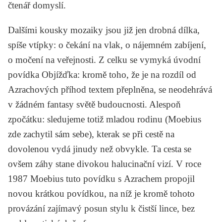
čtenář domyslí.
Dalšími kousky mozaiky jsou již jen drobná dílka,
spíše vtípky: o čekání na vlak, o nájemném zabíjení,
o močení na veřejnosti. Z celku se vymyká úvodní
povídka
Objížďka
: kromě toho, že je na rozdíl od
Azrachových příhod textem přeplněna, se neodehrává
v žádném fantasy světě budoucnosti. Alespoň
zpočátku: sledujeme totiž mladou rodinu (Moebius
zde zachytil sám sebe), kterak se při cestě na
dovolenou vydá jinudy než obvykle. Ta cesta se
ovšem záhy stane divokou halucinační vizí. V roce
1987 Moebius tuto povídku s Azrachem propojil
novou krátkou povídkou, na níž je kromě tohoto
provázání zajímavý posun stylu k čistší lince, bez