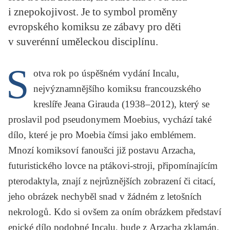
KRITIKA PŘEKLADU
i znepokojivost. Je to symbol proměny
evropského komiksu ze zábavy pro děti
UKÁZKA
v suverénní uměleckou disciplínu.
SLOUPEK
S
otva rok po úspěšném vydání
Incalu
,
ILIGLOSA
nejvýznamnějšího komiksu francouzského
kreslíře
Jeana Girauda
(1938–2012), který se
proslavil pod pseudonymem
Moebius
, vychází také
dílo, které je pro Moebia čímsi jako emblémem.
Mnozí komiksoví fanoušci již postavu Arzacha,
futuristického lovce na ptákovi-stroji, připomínajícím
pterodaktyla, znají z nejrůznějších zobrazení či citací,
jeho obrázek nechyběl snad v žádném z letošních
nekrologů. Kdo si ovšem za oním obrázkem představí
epické dílo podobné
Incalu
, bude z
Arzacha
zklamán.