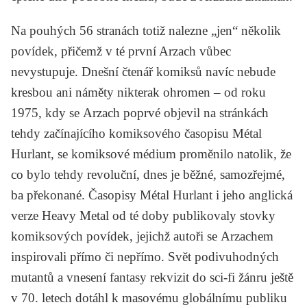
Na pouhých 56 stranách totiž nalezne „jen“ několik
povídek, přičemž v té první Arzach vůbec
nevystupuje. Dnešní čtenář komiksů navíc nebude
kresbou ani náměty nikterak ohromen – od roku
1975, kdy se
Arzach
poprvé objevil na stránkách
tehdy začínajícího komiksového časopisu
Métal
Hurlant
, se komiksové médium proměnilo natolik, že
co bylo tehdy revoluční, dnes je běžné, samozřejmé,
ba překonané. Časopisy
Métal Hurlant
i jeho anglická
verze
Heavy Metal
od té doby publikovaly stovky
komiksových povídek, jejichž autoři se
Arzachem
inspirovali přímo či nepřímo. Svět podivuhodných
mutantů a vnesení fantasy rekvizit do sci-fi žánru ještě
v 70. letech dotáhl k masovému globálnímu publiku