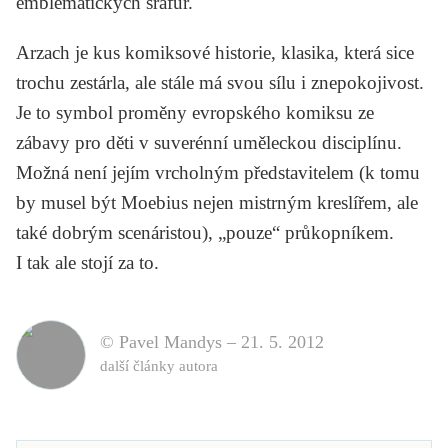
emblematických šrafur.
Arzach
je kus komiksové historie, klasika, která sice
trochu zestárla, ale stále má svou sílu i znepokojivost.
Je to symbol proměny evropského komiksu ze
zábavy pro děti v suverénní uměleckou disciplínu.
Možná není jejím vrcholným představitelem (k tomu
by musel být Moebius nejen mistrným kreslířem, ale
také dobrým scenáristou), „pouze“ průkopníkem.
I tak ale stojí za to.
© Pavel Mandys –
21. 5. 2012
další články autora