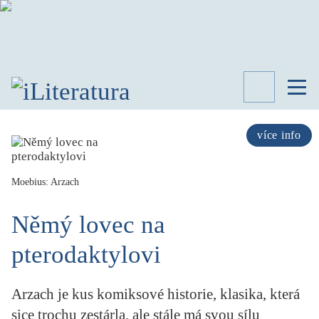
TÉMATA
RECENZE
více info
ROZHOVOR
SPISOVATELÉ
Moebius: Arzach
AKTUALITA
KNIHY
Němý lovec na
PŘEHLED
LITERATURY
pterodaktylovi
STUDIE
KATEGORIE
Arzach je kus komiksové historie, klasika, která
PORTRÉT
sice trochu zestárla, ale stále má svou sílu