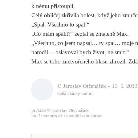
k němu přistoupil.
Celý obličej zkřivila bolest, když jeho zmuče
„Spal. Všechno to spal!“
„Co mám spálit?“ zeptal se zmateně Max.
„Všechno, co jsem napsal… ty spal… moje 
narodil… oslavoval bych život, ne smrt.“
Max se toho znetvořeného hlasu zhrozil. Zdál
© Jaroslav Otčenášek –
15. 5. 2013
další články autora
překlad © Jaroslav Otčenášek
na iLiteratura.cz se souhlasem autora