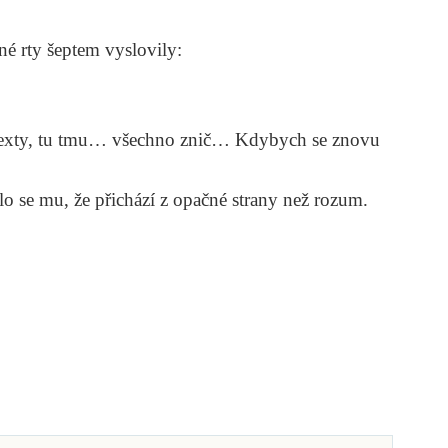
né rty šeptem vyslovily:
texty, tu tmu… všechno znič… Kdybych se znovu
o se mu, že přichází z opačné strany než rozum.