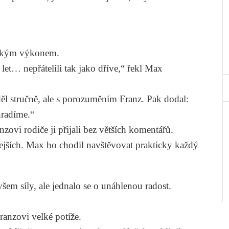
idským výkonem.
 let… nepřátelili tak jako dříve,“ řekl Max
l stručně, ale s porozuměním Franz. Pak dodal:
hradíme.“
nzovi rodiče ji přijali bez větších komentářů.
ejších. Max ho chodil navštěvovat prakticky každý
em síly, ale jednalo se o unáhlenou radost.
ranzovi velké potíže.