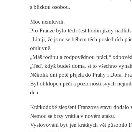
s blízkou osobou.
Moc nemluvili.
Pro Franze bylo těch šest hodin jízdy nadl
„Lituji, že jsme se během těch posledních pár
omluvně.
„Máš rodinu a zodpovědnou práci,“ odpovědě
„Teď, když budeš doma, si to všechno vyna
Několik dní poté přijela do Prahy i Dora. Fra
Byl obklopen péčí a pozorností svých nejmil
den.
Krátkodobé zlepšení Franzova stavu dodalo vš
Nemoc se brzy vrátila v novém ataku.
Vyslovování byť jen krátkých vět působilo F