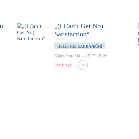
mu
„(I Can’t Get No)
Satisfaction“
BELETRIE ZAHRANIČNÍ
Klára Stuchlá
–
25. 7. 2026
RECENZE
70
%