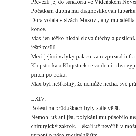
Převezli jej do sanatoria ve Vídeňském Nové
Počátkem dubna mu diagnostikovali tuberku
Dora volala v slzách Maxovi, aby mu sdělila t
konce.
Max jen těžko hledal slova útěchy a posílení.
ještě zesílil.
Mezi jejími vzlyky pak sotva rozpoznal infor
Klopstocka a Klopstock se za den či dva vypr
příteli po boku.
Max byl nešťastný, že nemůže nechat své prá
LXIV.
Bolesti na průduškách byly stále větší.
Nemohl už ani jíst, polykání mu působilo nes
chirurgický zákrok. Lékaři už nevěřili v možn
utrpení o něco snesitelnějším.