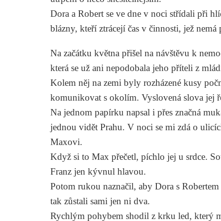
Dora a Robert se ve dne v noci střídali při hl
blázny, kteří ztrácejí čas v činnosti, jež nemá
Na začátku května přišel na návštěvu k nemo
která se už ani nepodobala jeho příteli z mlád
Kolem něj na zemi byly rozházené kusy počm
komunikovat s okolím. Vyslovená slova jej ře
Na jednom papírku napsal i přes značná muka
jednou vidět Prahu. V noci se mi zdá o ulicí
Maxovi.
Když si to Max přečetl, píchlo jej u srdce. 
Franz jen kývnul hlavou.
Potom rukou naznačil, aby Dora s Robertem od
tak zůstali sami jen ni dva.
Rychlým pohybem shodil z krku led, který mu