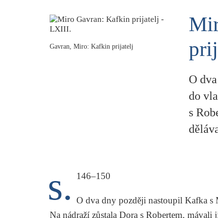
Mir
pri
Gavran, Miro: Kafkin prijatelj
O dva
do vla
s Rob
děláva
s.
146–150
O dva dny později nastoupil Kafka s
Na nádraží zůstala Dora s Robertem, mávali j