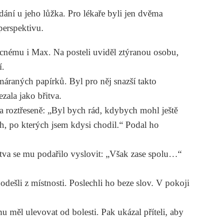
ídání u jeho lůžka. Pro lékaře byli jen dvěma
 perspektivu.
cnému i Max. Na posteli uviděl ztýranou osobu,
í.
áraných papírků. Byl pro něj snazší takto
zala jako břitva.
 roztřeseně: „Byl bych rád, kdybych mohl ještě
ch, po kterých jsem kdysi chodil.“ Podal ho
Sotva se mu podařilo vyslovit: „Však zase spolu…“
ešli z místnosti. Poslechli ho beze slov. V pokoji
 měl ulevovat od bolesti. Pak ukázal příteli, aby