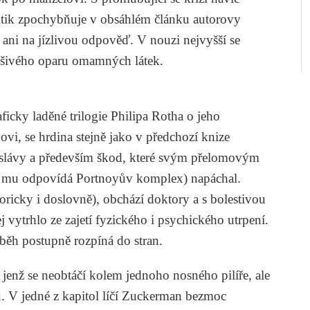
tik zpochybňuje v obsáhlém článku autorovy
e ani na jízlivou odpověď. V nouzi nejvyšší se
išivého oparu omamných látek.
ficky laděné trilogie
Philipa Rotha
o jeho
vi, se hrdina stejně jako v předchozí knize
slávy a především škod, které svým přelomovým
ii mu odpovídá
Portnoyův komplex
) napáchal.
ricky i doslovně), obchází doktory a s bolestivou
 vytrhlo ze zajetí fyzického i psychického utrpení.
íběh postupně rozpíná do stran.
enž se neobtáčí kolem jednoho nosného pilíře, ale
u. V jedné z kapitol líčí Zuckerman bezmoc