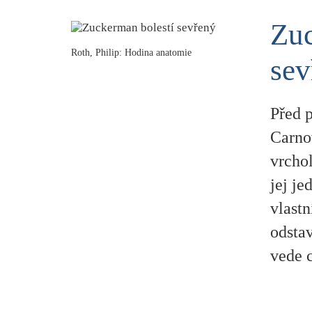
Zuc
Roth, Philip: Hodina anatomie
sev
Před 
Carno
vrchol
jej je
vlastn
odstav
vede c