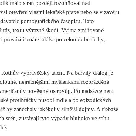
olik málo stran později rozohňoval nad
oval otevření vlastní lékařské praxe nebo se v závěru
ydavatele pornografického časopisu. Tato
vý ráz, textu výrazně škodí. Vyjma zmiňované
i provází čtenáře takřka po celou dobu četby,
i Rothův vypravěčský talent. Na barvitý dialog je
 dlouhé, nejrůznějšími myšlenkami rozbrázděné
i Američanův pověstný ostrovtip. Po nadsázce není
ské protihráčky působí mdle a po epizodických
iž by zanechaly jakékoliv silnější dojmy. A třebaže
 scén, zůstávají tyto výpady hluboko ve stínu
dek.