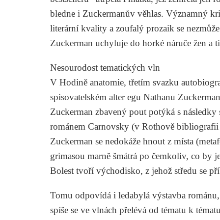
bledne i Zuckermanův věhlas. Významný kri
literární kvality a zoufalý prozaik se nezmůž
Zuckerman uchyluje do horké náruče žen a t
Nesourodost tematických vln
V
Hodině anatomie
, třetím svazku autobiogra
spisovatelském alter egu Nathanu Zuckermano
Zuckerman zbavený pout
potýká s následky 
románem
Carnovsky
(v Rothově bibliograf
Zuckerman se nedokáže hnout z místa (metafo
grimasou marně šmátrá po čemkoliv, co by jej
Bolest tvoří východisko, z jehož středu se př
Tomu odpovídá i ledabylá výstavba románu, j
spíše se ve vlnách přelévá od tématu k témat