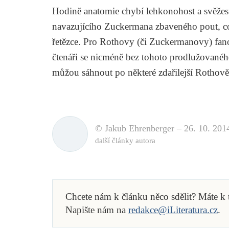
Hodině anatomie
chybí lehkonohost a svěže
navazujícího
Zuckermana zbaveného pout
, 
řetězce. Pro Rothovy (či Zuckermanovy) fano
čtenáři se nicméně bez tohoto prodlužovanéh
můžou sáhnout po některé zdařilejší Rothově 
© Jakub Ehrenberger –
26. 10. 201
další články autora
Chcete nám k článku něco sdělit? Máte k
Napište nám na
redakce@iLiteratura.cz
.