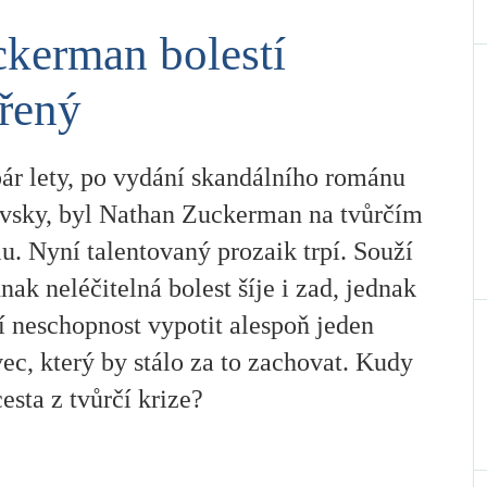
kerman bolestí
řený
pár lety, po vydání skandálního románu
vsky, byl Nathan Zuckerman na tvůrčím
u. Nyní talentovaný prozaik trpí. Souží
dnak neléčitelná bolest šíje i zad, jednak
í neschopnost vypotit alespoň jeden
ec, který by stálo za to zachovat. Kudy
esta z tvůrčí krize?