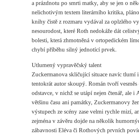
a prázdnotu po smrti matky, aby se jen o něk
nelichotivým textem literárního kritika, plán
knihy čistě z rozmaru vydával za oplzlého v
nesourodost, které Roth nedokáže dát celist
bolesti, která zhmotněná v ortopedickém límc
chybí příběhu silný jednotící prvek.
Utlumený vypravěčský talent
Zuckermanova skličující situace navíc tlumí 
tentokrát autor skoupý. Román tvoří vesměs
odstavce, v nichž se utápí nejen čtenář, ale 
většinu času ani památky, Zuckermanovy žen
výstupech ze scény zase velmi rychle mizí, an
zejména v závěru dojde na několik humorných
zábavnosti
Eléva
či Rothových prvních poví