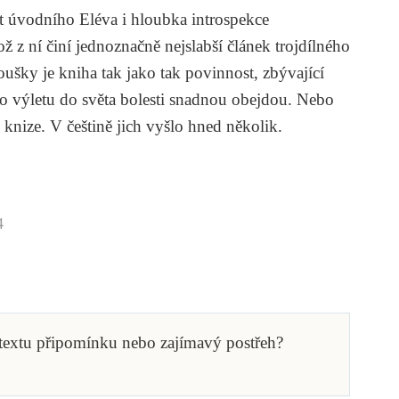
st úvodního
Eléva
i hloubka introspekce
což z ní činí jednoznačně nejslabší článek trojdílného
ušky je kniha tak jako tak povinnost, zbývající
o výletu do světa bolesti snadnou obejdou. Nebo
knize. V češtině jich vyšlo hned několik.
4
 textu připomínku nebo zajímavý postřeh?