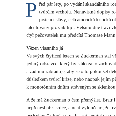
P
řed pár lety, po vydání skandálního 
tvůrčím vrcholu. Nenávistné dopisy r
prstenci slávy, celá americká kritická
talentovaný prozaik trpí. Většinu dne tráví vl
čtyř pečovatelek mu předčítá
Thomase Mann
Vězeň vlastního já
Ve svých čtyřiceti letech se Zuckerman stal 
jediný odstavec, který by stálo za to zachovat
a zad mu zabraňuje, aby se o to pokoušel dél
důsledkem tvůrčí krize, nebo naopak jejím p
k monotónním dnům stráveným se sklenkou 
A že má Zuckerman o čem přemýšlet. Bratr Hen
nepřenesl přes srdce, a není vyloučeno, že tr
bestselleru“ utrpěla i matka, jež zemřela jen 