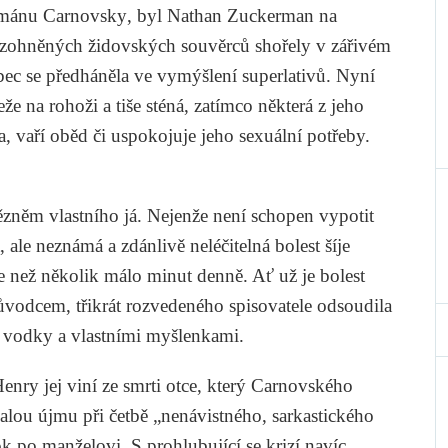
románu
Carnovsky
, byl Nathan Zuckerman na
ozohněných židovských souvěrců shořely v zářivém
 obec se předháněla ve vymýšlení superlativů. Nyní
eže na rohoži a tiše sténá, zatímco některá z jeho
a
, vaří oběd či uspokojuje jeho sexuální potřeby.
vězněm vlastního já. Nejenže není schopen vypotit
, ale neznámá a zdánlivě neléčitelná bolest šíje
e než několik málo minut denně. Ať už je bolest
ůvodcem, třikrát rozvedeného spisovatele odsoudila
vodky a vlastními myšlenkami.
ry jej viní ze smrti otce, který
Carnovského
valou újmu při četbě „nenávistného, sarkastického
rok po manželovi. S prohlubující se krizí navíc