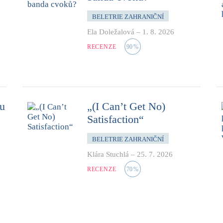
BELETRIE ZAHRANIČNÍ
Ela Doležalová
–
1. 8. 2026
RECENZE
90
%
mu
„(I Can’t Get No)
Satisfaction“
BELETRIE ZAHRANIČNÍ
Klára Stuchlá
–
25. 7. 2026
RECENZE
70
%