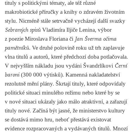
tituly s politickými tématy, ale též různé
makrobiotické příručky a knihy o zdravém životním
stylu. Nicméně stále setrvačně vycházejí další svazky
Sebraných spisů
Vladimíra Iljiče Lenina
, výbor
z poezie
Miroslava Floriana
či
Jan Šverma očima
pamětníků
. Ve druhé polovině roku už trh zaplavuje
vlna titulů a autorů, které předchozí doba potlačovala.
V nejvyšším nákladu jsou vydáni
Švandrlíkovi
Černí
baroni
(300 000 výtisků). Kamenná nakladatelství
rezolutně mění plány. Škrtají tituly, které odpovídaly
politické situaci minulého režimu nebo které by se
v nové situaci ukázaly jako málo atraktivní, a zařazují
tituly nové. Začíná být jasné, že ministerstvo kultury
se dostává mimo hru, neboť přestává existovat
evidence rozpracovaných a vydávaných titulů. Mnozí