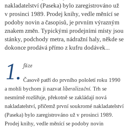
nakladatelství (Paseka) bylo zaregistrováno už
KRITIKA PŘEKLADU
v prosinci 1989. Prodej knihy, vedle měnící se
UKÁZKA
podoby novin a časopisů, je prvním výrazným
znakem změn. Typickými prodejními místy jsou
SLOUPEK
stánky, podchody metra, nádražní haly, někde se
ILIGLOSA
dokonce prodává přímo z kufru dodávek...
1.
fáze
Časově patří do prvního pololetí roku 1990
a mohli bychom ji nazvat
liberalizační
. Trh se
nesmírně rozšiřuje, překotně se zakládají nová
nakladatelství, přičemž první soukromé nakladatelství
(Paseka) bylo zaregistrováno už v prosinci 1989.
Prodej knihy, vedle měnící se podoby novin