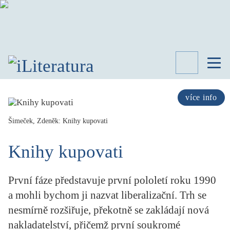
TÉMATA
RECENZE
více info
ROZHOVOR
SPISOVATELÉ
Šimeček, Zdeněk: Knihy kupovati
AKTUALITA
Knihy kupovati
KNIHY
PŘEHLED
LITERATURY
První fáze představuje první pololetí roku 1990
STUDIE
a mohli bychom ji nazvat liberalizační. Trh se
KATEGORIE
nesmírně rozšiřuje, překotně se zakládají nová
PORTRÉT
nakladatelství, přičemž první soukromé