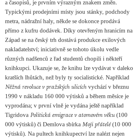
a časopisů, je prvním výrazným znakem změn.
Typickými prodejními místy jsou stánky, podchody
metra, nádražní haly, někde se dokonce prodává
přímo z kufru dodávek. Díky otevřeným hranicím na
Západ se na český trh dostává produkce exilových
nakladatelství; iniciativně se tohoto úkolu vedle
různých nadšenců z řad studentů chopili i někteří
knihkupci. Ukazuje se, že knihu lze vydávat v daleko
kratších lhůtách, než byly ty socialistické. Například
Něžná revoluce v pražských ulicích
vychází v březnu
1990 v nákladu 160 000 výtisků a během měsíce je
vyprodána; v první vlně je vydána ještě například
Tigridova
Politická emigrace v atomovém věku
(100
000 výtisků) či
Demlova
sbírka
Moji přátelé
(10 000
výtisků). Na pultech knihkupectví lze nalézt nejen