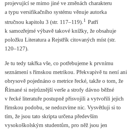
projevující se mimo jiné ve změnách charakteru
a typu versifikačního systému věnuje autorka
1
stručnou kapitolu 3 (str. 117–119).
Patří
k samozřejmé výbavě takové knížky, že obsahuje
položku
Literatura a Rejstřík citovaných míst
(str.
120–127).
Je tu tedy takřka vše, co potřebujeme k prvnímu
seznámení s římskou metrikou. Překvapivě tu není ani
obrysově pojednáno o metrice řecké, takže o tom, že
Římané si nejrůznější verše a strofy dávno běžné
v řecké literatuře postupně přisvojili a vytvořili jejich
římskou podobu, se nedozvíme nic. Vysvětluji si to
tím, že jsou tato skripta určena především
vysokoškolským studentům, pro něž jsou jen