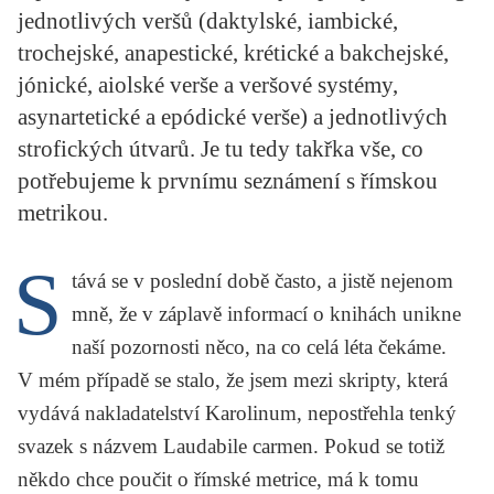
KRITIKA PŘEKLADU
jednotlivých veršů (daktylské, iambické,
trochejské, anapestické, krétické a bakchejské,
UKÁZKA
jónické, aiolské verše a veršové systémy,
asynartetické a epódické verše) a jednotlivých
SLOUPEK
strofických útvarů. Je tu tedy takřka vše, co
ILIGLOSA
potřebujeme k prvnímu seznámení s římskou
metrikou.
S
tává se v poslední době často, a jistě nejenom
mně, že v záplavě informací o knihách unikne
naší pozornosti něco, na co celá léta čekáme.
V mém případě se stalo, že jsem mezi skripty, která
vydává nakladatelství Karolinum, nepostřehla tenký
svazek s názvem
Laudabile carmen
. Pokud se totiž
někdo chce poučit o římské metrice, má k tomu