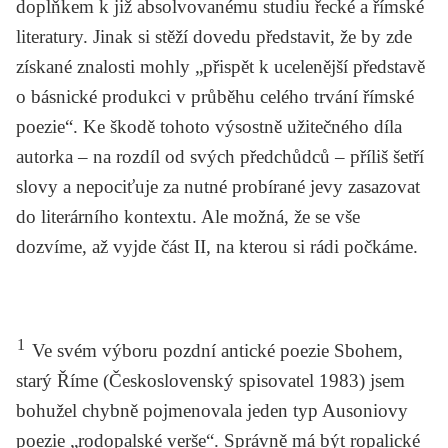
doplňkem k již absolvovanému studiu řecké a římské
literatury. Jinak si stěží dovedu představit, že by zde
získané znalosti mohly „přispět k ucelenější představě
o básnické produkci v průběhu celého trvání římské
poezie“. Ke škodě tohoto výsostně užitečného díla
autorka – na rozdíl od svých předchůdců – příliš šetří
slovy a nepociťuje za nutné probírané jevy zasazovat
do literárního kontextu. Ale možná, že se vše
dozvíme, až vyjde část II, na kterou si rádi počkáme.
1
Ve svém výboru pozdní antické poezie
Sbohem,
starý Říme
(Československý spisovatel 1983) jsem
bohužel chybně pojmenovala jeden typ Ausoniovy
poezie „rodopalské verše“. Správně má být ropalické