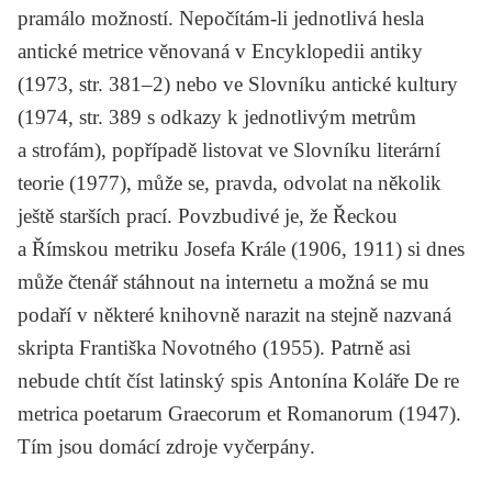
pramálo možností. Nepočítám-li jednotlivá hesla
antické metrice věnovaná v
Encyklopedii antiky
(1973, str. 381–2) nebo ve
Slovníku antické kultury
(1974, str. 389 s odkazy k jednotlivým metrům
a strofám), popřípadě listovat ve
Slovníku literární
teorie
(1977), může se, pravda, odvolat na několik
ještě starších prací. Povzbudivé je, že
Řeckou
a
Římskou metriku
Josefa Krále
(1906, 1911) si dnes
může čtenář stáhnout na internetu a možná se mu
podaří v některé knihovně narazit na stejně nazvaná
skripta
Františka Novotného
(1955). Patrně asi
nebude chtít číst latinský spis
Antonína Koláře
De re
metrica poetarum Graecorum et Romanorum
(1947).
Tím jsou domácí zdroje vyčerpány.