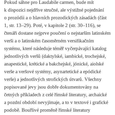
Pokud sáhne pro
Laudabile carmen
, bude mít
k dispozici nejdříve stručné, ale výstižné pojednání
o prozódii a o hlavních prozodických zásadách (část
1, str. 13–29). Poté, v kapitole 2 (str. 30–116), se
čtenáři dostane nejprve poučení o nejstarším latinském
verši a o latinském časoměrném versifikačním
systému, které následuje téměř vyčerpávající katalog
jednotlivých veršů (daktylské, iambické, trochejské,
anapestické, krétické a bakchejské, jónické, aiolské
verše a veršové systémy, asynartetické a epódické
verše) a jednotlivých strofických útvarů. Všechny
popisované jevy jsou dobře dokumentovány na
četných příkladech z celé římské literatury, archaické
a pozdní období nevyjímaje, a to v textové i grafické
podobě. Bouřlivé proměně římské literatury