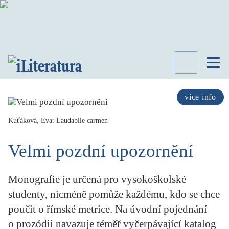
TÉMATA
RECENZE
více info
ROZHOVOR
SPISOVATELÉ
Kuťáková, Eva: Laudabile carmen
AKTUALITA
Velmi pozdní upozornění
KNIHY
PŘEHLED
LITERATURY
Monografie je určená pro vysokoškolské
STUDIE
studenty, nicméně pomůže každému, kdo se chce
KATEGORIE
poučit o římské metrice. Na úvodní pojednání
PORTRÉT
o prozódii navazuje téměř vyčerpávající katalog