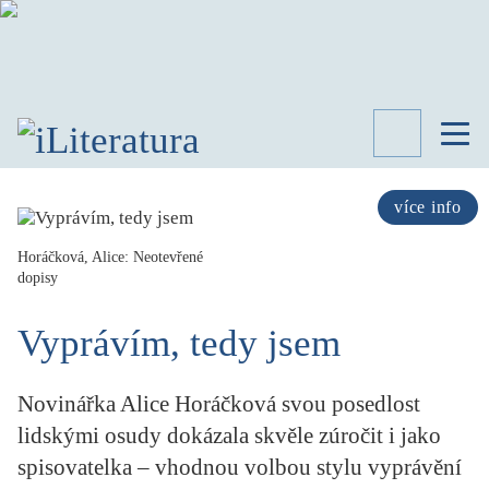
TÉMATA
RECENZE
více info
ROZHOVOR
SPISOVATELÉ
Horáčková, Alice: Neotevřené
dopisy
AKTUALITA
KNIHY
Vyprávím, tedy jsem
PŘEHLED
LITERATURY
Novinářka Alice Horáčková svou posedlost
STUDIE
KATEGORIE
lidskými osudy dokázala skvěle zúročit i jako
PORTRÉT
spisovatelka – vhodnou volbou stylu vyprávění