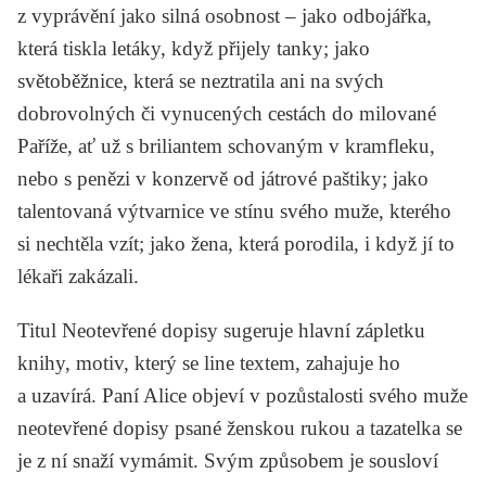
z vyprávění jako silná osobnost – jako odbojářka,
která tiskla letáky, když přijely tanky; jako
světoběžnice, která se neztratila ani na svých
dobrovolných či vynucených cestách do milované
Paříže, ať už s briliantem schovaným v kramfleku,
nebo s penězi v konzervě od játrové paštiky; jako
talentovaná výtvarnice ve stínu svého muže, kterého
si nechtěla vzít; jako žena, která porodila, i když jí to
lékaři zakázali.
Titul
Neotevřené dopisy
sugeruje hlavní zápletku
knihy, motiv, který se line textem, zahajuje ho
a uzavírá. Paní Alice objeví v pozůstalosti svého muže
neotevřené dopisy psané ženskou rukou a tazatelka se
je z ní snaží vymámit. Svým způsobem je sousloví