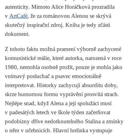
autenticity. Mimoto Alice Horáčková prozradila
v
ArtCafé
, že za románovou Alenou se skrývá
skutečný inspirační zdroj. Kniha je tedy zčásti
dokument.
Z tohoto faktu možná pramení výborně zachycené
komunistické reálie, které autorka, narozená v roce
1980, nemohla osobně prožít, pouze je mohla jako
vnímavý posluchač a psavec emocionálně
interpretovat. Historky zachycují absurditu doby,
skrze humornou formu vyprávění prosvítá strach.
Nejlépe snad, když Alena a její spolužáci musí
v padesátých letech ve škole týden začerňovat
podobizny dříve nedotknutelného Stalina a zmínky
o něm v učebnicích. Hlavní hrdinka vystupuje