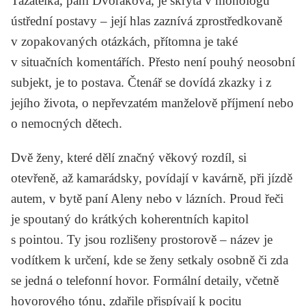
Tazatelka, paní Dvořáková, je skryta v monologu
ústřední postavy – její hlas zaznívá zprostředkovaně
v zopakovaných otázkách, přítomna je také
v situačních komentářích. Přesto není pouhý neosobní
subjekt, je to postava. Čtenář se dovídá zkazky i z
jejího života, o nepřevzatém manželově příjmení nebo
o nemocných dětech.
Dvě ženy, které dělí značný věkový rozdíl, si
otevřeně, až kamarádsky, povídají v kavárně, při jízdě
autem, v bytě paní Aleny nebo v lázních. Proud řeči
je spoutaný do krátkých koherentních kapitol
s pointou. Ty jsou rozlišeny prostorově – název je
vodítkem k určení, kde se ženy setkaly osobně či zda
se jedná o telefonní hovor. Formální detaily, včetně
hovorového tónu, zdařile přispívají k pocitu