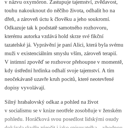
v názvu oxymóron. Zastupuje tajemství, zvědavost,
touhu nakouknout do něčího života, odhalit ho na
dřeň, a zároveň úctu k člověku a jeho soukromí.
Odkazuje tak k podstatě samotného rozhovoru,
kterému autorka vzdává hold skrze své fikční
tazatelské já. Vyprávění je paní Alici, která byla svému
muži v existenciálním smyslu vším, zároveň terapií.
V intimní zpověď se rozhovor přehoupne v momentě,
kdy ústřední hrdinka odhalí svoje tajemství. A tím
neočekávaně uzavře kruh pocitů, které neotevřené
dopisy vyvolávají.
Silný hrabalovský odkaz a pohled na život
v socialismu se v knize neotřele zosobňuje v ženském
pohledu. Horáčková svou posedlost lidskými osudy
dokázala skvěle zúročit i jako spisovatelka – vhodnou