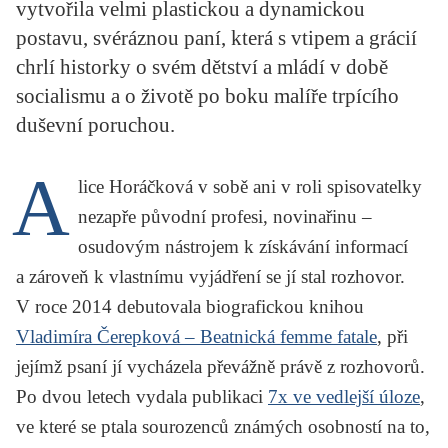
vytvořila velmi plastickou a dynamickou
KRITIKA PŘEKLADU
postavu, svéráznou paní, která s vtipem a grácií
UKÁZKA
chrlí historky o svém dětství a mládí v době
socialismu a o životě po boku malíře trpícího
SLOUPEK
duševní poruchou.
ILIGLOSA
A
lice Horáčková
v sobě ani v roli spisovatelky
nezapře původní profesi, novinařinu –
osudovým nástrojem k získávání informací
a zároveň k vlastnímu vyjádření se jí stal rozhovor.
V roce 2014 debutovala biografickou knihou
Vladimíra Čerepková – Beatnická femme fatale
, při
jejímž psaní jí vycházela převážně právě z rozhovorů.
Po dvou letech vydala publikaci
7x ve vedlejší úloze
,
ve které se ptala sourozenců známých osobností na to,