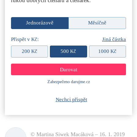
rukou dobrých čtenářů a čtenářek.
Jednorázově
Měsíčně
Přispět v Kč:
Jiná částka
200 Kč
500 Kč
1000 Kč
Zabezpečeno darujme.cz
Nechci přispět
© Martina Siwek Macáková –
16. 1. 2019