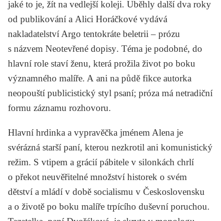
jaké to je, žít na vedlejší koleji. Uběhly další dva roky
od publikování a Alici Horáčkové vydává
nakladatelství Argo tentokráte beletrii – prózu
s názvem
Neotevřené dopisy
. Téma je podobné, do
hlavní role staví ženu, která prožila život po boku
významného malíře. A ani na půdě fikce autorka
neopouští publicistický styl psaní; próza má netradiční
formu záznamu rozhovoru.
Hlavní hrdinka a vypravěčka jménem Alena je
svérázná starší paní, kterou nezkrotil ani komunistický
režim. S vtipem a grácií pábitele v silonkách chrlí
o překot neuvěřitelné množství historek o svém
dětství a mládí v době socialismu v Československu
a o životě po boku malíře trpícího duševní poruchou.