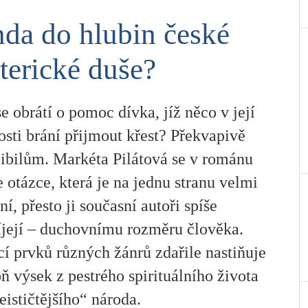
da do hlubin české
terické duše?
 obrátí o pomoc dívka, jíž něco v její
sti brání přijmout křest? Překvapivě
zibilům. Markéta Pilátová se v románu
 otázce, která je na jednu stranu velmi
ní, přesto ji současní autoři spíše
její – duchovnímu rozměru člověka.
í prvků různých žánrů zdařile nastiňuje
ň výsek z pestrého spirituálního života
eističtějšího“ národa.