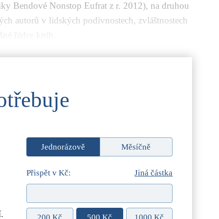
iky Bendové
Nonstop Eufrat
z r. 2012), na druhou
kých autorů v lidských podivnostech, zvláštnostech
ušné řádce knih.
otřebuje
Jednorázově
Měsíčně
Přispět v Kč:
Jiná částka
.
200 Kč
500 Kč
1000 Kč