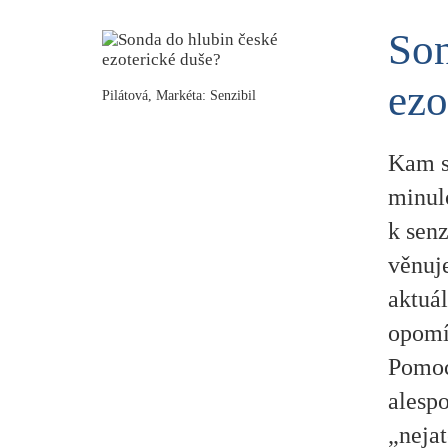
Son
ezo
Pilátová, Markéta: Senzibil
Kam se
minulo
k sen
věnuje
aktuál
opomí
Pomoc
alespo
„nejat