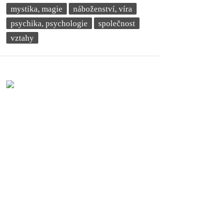
mystika, magie
náboženství, víra
psychika, psychologie
společnost
vztahy