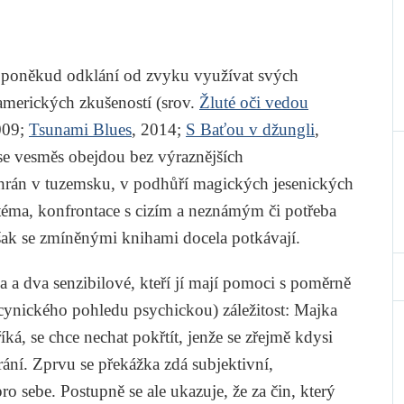
poněkud odklání od zvyku využívat svých
amerických zkušeností (srov.
Žluté oči vedou
009;
Tsunami Blues
, 2014;
S Baťou v džungli
,
 se vesměs obejdou bez výraznějších
zehrán v tuzemsku, v podhůří magických jesenických
 téma, konfrontace s cizím a neznámým či potřeba
však se zmíněnými knihami docela potkávají.
na a dva senzibilové, kteří jí mají pomoci s poměrně
ynického pohledu psychickou) záležitost: Majka
říká, se chce nechat pokřtít, jenže se zřejmě kdysi
rání. Zprvu se překážka zdá subjektivní,
o sebe. Postupně se ale ukazuje, že za čin, který