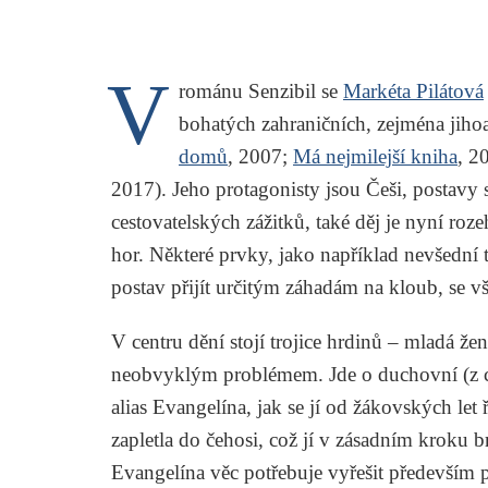
V
románu
Senzibil
se
Markéta Pilátová
bohatých zahraničních, zejména jiho
domů
, 2007;
Má nejmilejší kniha
, 2
2017). Jeho protagonisty jsou Češi, postavy
cestovatelských zážitků, také děj je nyní ro
hor. Některé prvky, jako například nevšední
postav přijít určitým záhadám na kloub, se 
V centru dění stojí trojice hrdinů – mladá že
neobvyklým problémem. Jde o duchovní (z c
alias Evangelína, jak se jí od žákovských let 
zapletla do čehosi, což jí v zásadním kroku b
Evangelína věc potřebuje vyřešit především pr