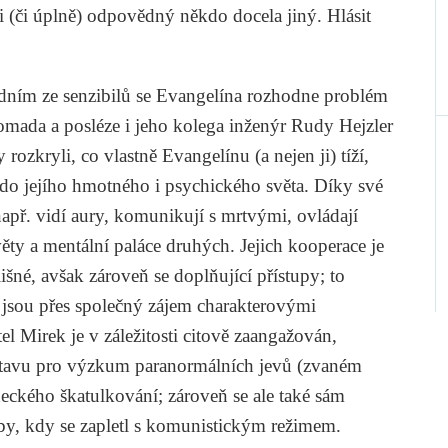
ti (či úplně) odpovědný někdo docela jiný. Hlásit
edním ze senzibilů se Evangelína rozhodne problém
omada a posléze i jeho kolega inženýr Rudy Hejzler
rozkryli, co vlastně Evangelínu (a nejen ji) tíží,
jí do jejího hmotného i psychického světa. Díky své
 např. vidí aury, komunikují s mrtvými, ovládají
ěty a mentální paláce druhých. Jejich kooperace je
išné, avšak zároveň se doplňující přístupy; to
é jsou přes společný zájem charakterovými
tel Mirek je v záležitosti citově zaangažován,
ústavu pro výzkum paranormálních jevů (zvaném
deckého škatulkování; zároveň se ale také sám
oby, kdy se zapletl s komunistickým režimem.