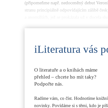
(připomeňme např. nedoceněný debut
Veron
stranu principiálně odpovídajícím zálibě čes
a anomáliích, jež se prokázala už v docela sl
iLiteratura vás p
O literatuře a o knihách máme
přehled – chcete ho mít taky?
Podpořte nás.
Radíme vám, co číst. Hodnotíme knižní
novinky. Povídáme si s těmi, kdo je píší