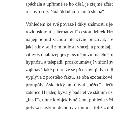
spáchala a upřímně se ho děsí, je zřejmě zčás
o slovo se začíná úkladná „temná strana“…
Vzhledem ke své povaze i díky známosti s j
rozlousknout „alternativní“ cestou. Mirek Hr
na její popud začnou intenzivně pracovat, aby 
jaké stíny se jí z minulosti vracejí a promíta
citlivosti nahlížejí jevy běžně nevnímatelné,
hypnózu a telepatii, prozkoumávají vnitřní sv
zajímavá také proto, že se představují dva odl
vyplývá z prostého faktu, že oba ezoterikov
protipóly. Asketický, intuitivní „běžec“ a léči
zatímco Hejzler, bývalý badatel ve státním 
„Insti“), tíhne k objektivnějšímu pohledu vě
potýká s jistými démony z minula, totiž z d