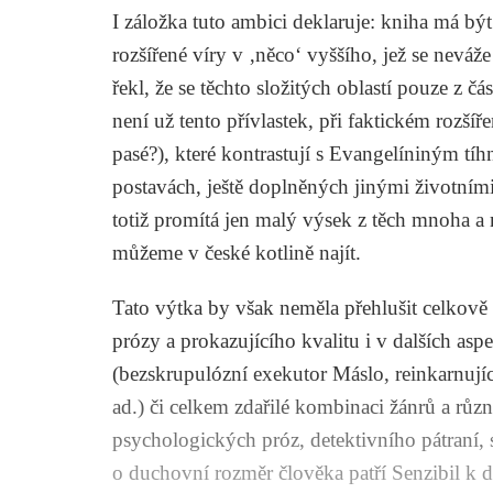
I záložka tuto ambici deklaruje: kniha má b
rozšířené víry v ‚něco‘ vyššího, jež se neváže
řekl, že se těchto složitých oblastí pouze z čá
není už tento přívlastek, při faktickém rozší
pasé?), které kontrastují s Evangelíniným tí
postavách, ještě doplněných jinými životními 
totiž promítá jen malý výsek z těch mnoha a m
můžeme v české kotlině najít.
Tato výtka by však neměla přehlušit celkov
prózy a prokazujícího kvalitu i v dalších as
(bezskrupulózní exekutor Máslo, reinkarnují
ad.) či celkem zdařilé kombinaci žánrů a růz
psychologických próz, detektivního pátraní,
o duchovní rozměr člověka patří
Senzibil
k d