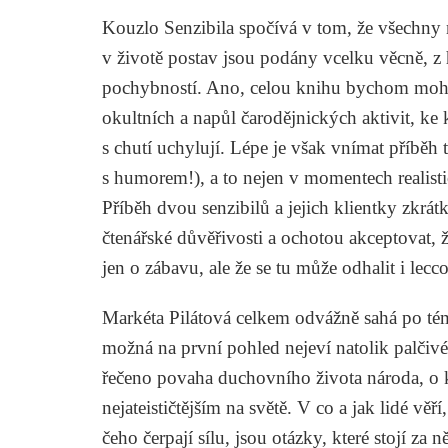
Kouzlo
Senzibila
spočívá v tom, že všechny 
v životě postav jsou podány vcelku věcně, z
pochybností. Ano, celou knihu bychom mohli 
okultních a napůl čarodějnických aktivit, ke k
s chutí uchylují. Lépe je však vnímat příběh 
s humorem!), a to nejen v momentech realisti
Příběh dvou senzibilů a jejich klientky zkrát
čtenářské důvěřivosti a ochotou akceptovat, 
jen o zábavu, ale že se tu může odhalit i lecc
Markéta Pilátová celkem odvážně sahá po témat
možná na první pohled nejeví natolik palčivé
řečeno povaha duchovního života národa, o kt
nejateističtějším na světě. V co a jak lidé věř
čeho čerpají sílu, jsou otázky, které stojí z