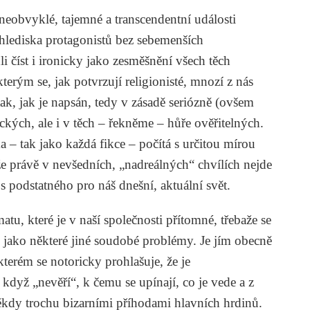
neobvyklé, tajemné a transcendentní události
 hlediska protagonistů bez sebemenších
číst i ironicky jako zesměšnění všech těch
terým se, jak potvrzují religionisté, mnozí z nás
tak, jak je napsán, tedy v zásadě seriózně (ovšem
ckých, ale i v těch – řekněme – hůře ověřitelných.
ka – tak jako každá fikce – počítá s určitou mírou
že právě v nevšedních, „nadreálných“ chvílích nejde
os podstatného pro náš dnešní, aktuální svět.
u, které je v naší společnosti přítomné, třebaže se
 jako některé jiné soudobé problémy. Je jím obecně
erém se notoricky prohlašuje, že je
í, když „nevěří“, k čemu se upínají, co je vede a z
a někdy trochu bizarními příhodami hlavních hrdinů.