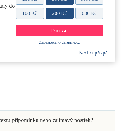
aly do
100 Kč
200 Kč
600 Kč
Zabezpečeno darujme.cz
Nechci přispět
 textu připomínku nebo zajímavý postřeh?