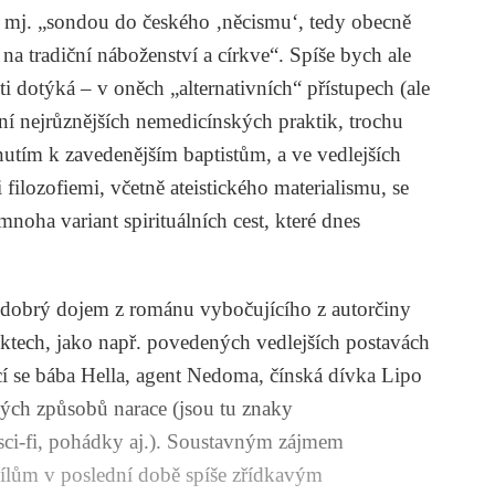
ýt mj. „sondou do českého ‚něcismu‘, tedy obecně
 na tradiční náboženství a církve“. Spíše bych ale
sti dotýká – v oněch „alternativních“ přístupech (ale
ření nejrůznějších nemedicínských praktik, trochu
hnutím k zavedenějším baptistům, a ve vedlejších
filozofiemi, včetně ateistického materialismu, se
noha variant spirituálních cest, které dnes
ě dobrý dojem z románu vybočujícího z autorčiny
pektech, jako např. povedených vedlejších postavách
cí se bába Hella, agent Nedoma, čínská dívka Lipo
ných způsobů narace (jsou tu znaky
 sci-fi, pohádky aj.). Soustavným zájmem
ílům v poslední době spíše zřídkavým