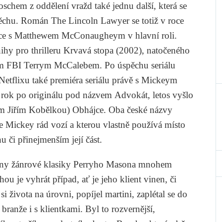
chem z oddělení vražd také jednu další, která se
spěchu. Román
The Lincoln Lawyer
se totiž v roce
ce s Matthewem McConaugheym v hlavní roli.
ihy pro thrilleru
Krvavá stopa
(2002), natočeného
m FBI Terrym McCalebem. Po úspěchu seriálu
 Netflixu také premiéra seriálu právě s Mickeym
d rok po originálu pod názvem
Advokát
, letos vyšlo
em Jiřím Kobělkou)
Obhájce
. Oba české názvy
se Mickey rád vozí a kterou vlastně používá místo
 či přinejmenším její část.
hrdiny žánrové klasiky Perryho Masona mnohem
hou je vyhrát případ, ať je jeho klient vinen, či
si života na úrovni, popíjel martini, zaplétal se do
ranže i s klientkami. Byl to rozvernější,