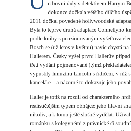
Ú
erbovní řady s detektivem Harrym Bos
dokonce dočkala většího dílčího ú
2011 dočkal povedené hollywoodské adapta
Byla to teprve druhá adaptace Connellyho kn
podle knihy s penzionovaným vyšetřovatele
Bosch
se (už letos v květnu) navíc chystá na
Hallerem. Česky vyšel první Hallerův přípa
třetí vydání pojmenované (týmž překladatel
vypustily limuzínu Lincoln s řidičem, v níž 
kanceláře – a názorně to dokazuje jeho povahu
Haller je totiž na rozdíl od charakterního 
realističtějším typem obhájce: jeho hlavní sna
nikoliv, a k tomu ještě slušně vydělat. Užíval 
románků s kolegyněmi z právnické či soudní b