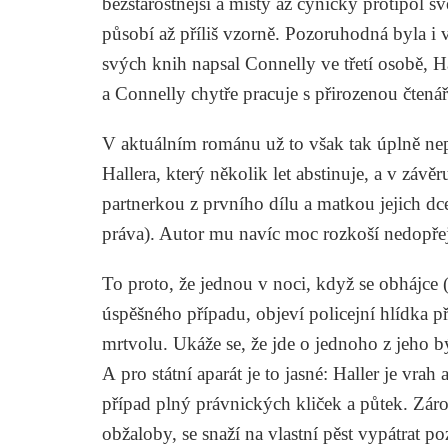
bezstarostnější a místy až cynický protipól s
působí až příliš vzorně. Pozoruhodná byla i 
svých knih napsal Connelly ve třetí osobě, H
a Connelly chytře pracuje s přirozenou čtenář
V aktuálním románu už to však tak úplně nepl
Hallera, který několik let abstinuje, a v zá
partnerkou z prvního dílu a matkou jejich dc
práva). Autor mu navíc moc rozkoší nedopřej
To proto, že jednou v noci, když se obhájce (
úspěšného případu, objeví policejní hlídka př
mrtvolu. Ukáže se, že jde o jednoho z jeho bý
A pro státní aparát je to jasné: Haller je vrah 
případ plný právnických kliček a půtek. Záro
obžaloby, se snaží na vlastní pěst vypátrat p