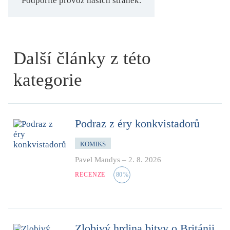
Podpoříte provoz našich stránek.
Další články z této
kategorie
Podraz z éry konkvistadorů
KOMIKS
Pavel Mandys
–
2. 8. 2026
RECENZE
80
%
Zlobivý hrdina bitvy o Británii