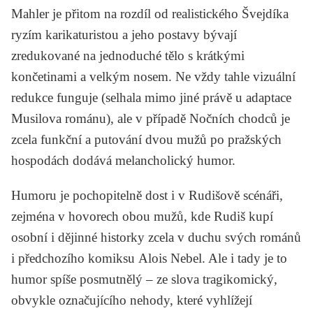
Mahler je přitom na rozdíl od realistického Švejdíka
ryzím karikaturistou a jeho postavy bývají
zredukované na jednoduché tělo s krátkými
končetinami a velkým nosem. Ne vždy tahle vizuální
redukce funguje (selhala mimo jiné právě u adaptace
Musilova románu), ale v případě Nočních chodců je
zcela funkční a putování dvou mužů po pražských
hospodách dodává melancholický humor.
Humoru je pochopitelně dost i v Rudišově scénáři,
zejména v hovorech obou mužů, kde Rudiš kupí
osobní i dějinné historky zcela v duchu svých románů
i předchozího komiksu
Alois Nebel
. Ale i tady je to
humor spíše posmutnělý – ze slova tragikomický,
obvykle označujícího nehody, které vyhlížejí