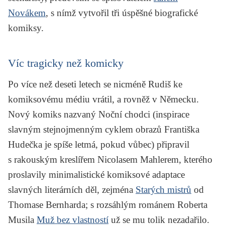
Novákem
, s nímž vytvořil tři úspěšné biografické
komiksy.
Víc tragicky než komicky
Po více než deseti letech se nicméně Rudiš ke
komiksovému médiu vrátil, a rovněž v Německu.
Nový komiks nazvaný
Noční chodci
(inspirace
slavným stejnojmenným cyklem obrazů Františka
Hudečka je spíše letmá, pokud vůbec) připravil
s rakouským kreslířem Nicolasem Mahlerem, kterého
proslavily minimalistické komiksové adaptace
slavných literárních děl, zejména
Starých mistrů
od
Thomase Bernharda; s rozsáhlým románem Roberta
Musila
Muž bez vlastností
už se mu tolik nezadařilo.