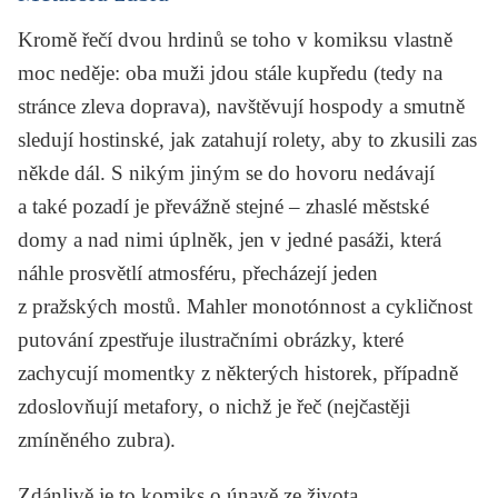
Kromě řečí dvou hrdinů se toho v komiksu vlastně
moc neděje: oba muži jdou stále kupředu (tedy na
stránce zleva doprava), navštěvují hospody a smutně
sledují hostinské, jak zatahují rolety, aby to zkusili zas
někde dál. S nikým jiným se do hovoru nedávají
a také pozadí je převážně stejné – zhaslé městské
domy a nad nimi úplněk, jen v jedné pasáži, která
náhle prosvětlí atmosféru, přecházejí jeden
z pražských mostů. Mahler monotónnost a cykličnost
putování zpestřuje ilustračními obrázky, které
zachycují momentky z některých historek, případně
zdoslovňují metafory, o nichž je řeč (nejčastěji
zmíněného zubra).
Zdánlivě je to komiks o únavě ze života,