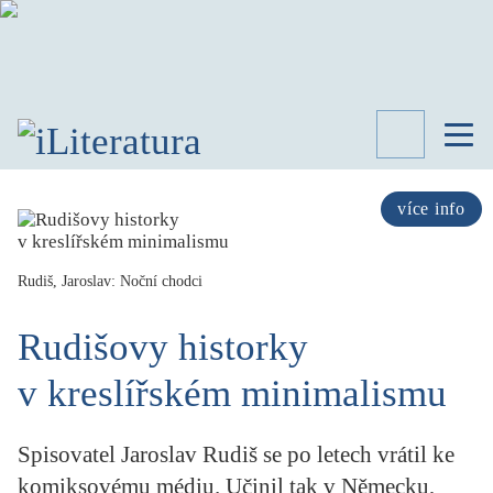
TÉMATA
RECENZE
více info
ROZHOVOR
SPISOVATELÉ
Rudiš, Jaroslav: Noční chodci
AKTUALITA
KNIHY
Rudišovy historky
PŘEHLED
LITERATURY
v kreslířském minimalismu
STUDIE
KATEGORIE
Spisovatel Jaroslav Rudiš se po letech vrátil ke
PORTRÉT
komiksovému médiu. Učinil tak v Německu,