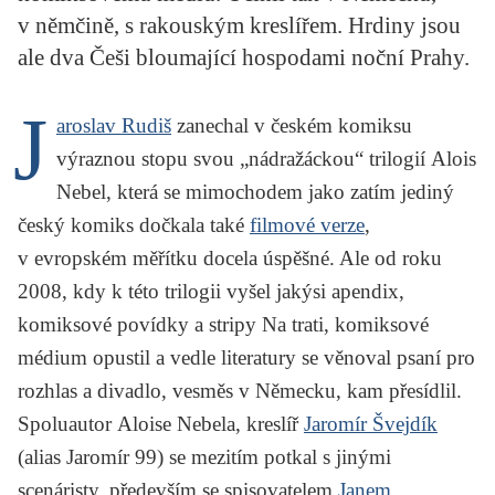
KRITIKA PŘEKLADU
v němčině, s rakouským kreslířem. Hrdiny jsou
ale dva Češi bloumající hospodami noční Prahy.
UKÁZKA
J
SLOUPEK
aroslav Rudiš
zanechal v českém komiksu
výraznou stopu svou „nádražáckou“ trilogií
Alois
ILIGLOSA
Nebel
, která se mimochodem jako zatím jediný
český komiks dočkala také
filmové verze
,
v evropském měřítku docela úspěšné. Ale od roku
2008, kdy k této trilogii vyšel jakýsi apendix,
komiksové povídky a stripy
Na trati
, komiksové
médium opustil a vedle literatury se věnoval psaní pro
rozhlas a divadlo, vesměs v Německu, kam přesídlil.
Spoluautor
Aloise Nebela
, kreslíř
Jaromír Švejdík
(alias Jaromír 99) se mezitím potkal s jinými
scenáristy, především se spisovatelem
Janem