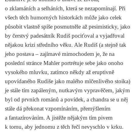
o zklamáních a selháních, která se nezapomínají. Při
všech těch humorných historkách může jako celek
působit vlastně spíše posmutněle až pesimisticky, jako
by čerstvý padesátník Rudiš pociťoval a vyjadřoval
nějakou krizi středního věku. Ale Rudiš (a stejně tak
jeho postava – zajímavé mimochodem je, že na
poslední stránce Mahler portrétuje sebe jako onoho
vysokého mluvku, zatímco někdy až eruptivně
upovídaného Rudiše jako malého mlčenlivého stoika)
je stále tím zapáleným, nutkavým vypravěčem, jakým
byl od prvních románů a povídek, a chandra se u něj
stále dá překonat vzpomínáním, přemýšlením
a fantazírováním. A jistěže nějakým tím pivem
k tomu, aby jednomu z těch řečí nevyschlo v krku.