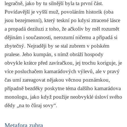
legračně, jako by tu silnější byla ta první část.
Povídavější je vyšší muž, povoláním historik (oba
jsou bezejmenní), který teskní po kdysi ztracené lásce
a propadá deziluzi z toho, že ačkoliv by měl rozumět
dějinám i současnosti, nerozumí ničemu a připadá si
zbytečný. Nejraději by se stal zubrem v polském
pralese. Jeho kumpán, s nímž obráží hospody
obvykle krátce před zavíračkou, jej trochu koriguje, je
více posluchačem kamarádových výlevů, ale v pravý
čas umí zareagovat nějakou věcnou poznámkou,
případně bezděky poskytne téma dalšího kamarádova
monologu, jako když použije neobvyklé úsloví svého
dědy „na to čůraj sovy“.
Metafora zubra