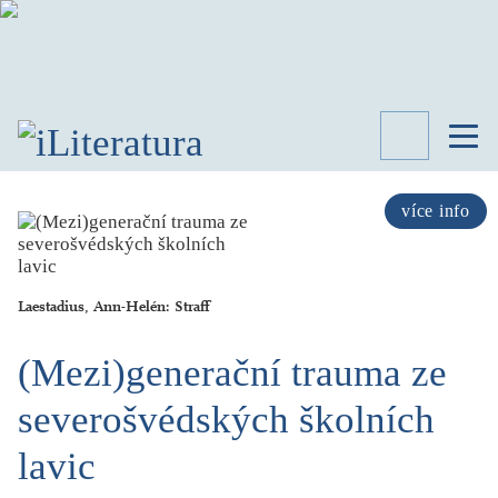
TÉMATA
RECENZE
více info
ROZHOVOR
SPISOVATELÉ
Laestadius, Ann-Helén: Straff
AKTUALITA
KNIHY
(Mezi)generační trauma ze
PŘEHLED
LITERATURY
severošvédských školních
STUDIE
KATEGORIE
lavic
PORTRÉT