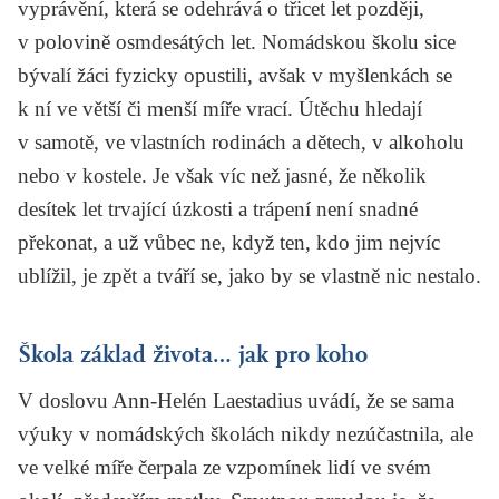
vyprávění, která se odehrává o třicet let později,
v polovině osmdesátých let. Nomádskou školu sice
bývalí žáci fyzicky opustili, avšak v myšlenkách se
k ní ve větší či menší míře vrací. Útěchu hledají
v samotě, ve vlastních rodinách a dětech, v alkoholu
nebo v kostele. Je však víc než jasné, že několik
desítek let trvající úzkosti a trápení není snadné
překonat, a už vůbec ne, když ten, kdo jim nejvíc
ublížil, je zpět a tváří se, jako by se vlastně nic nestalo.
Škola základ života… jak pro koho
V doslovu Ann-Helén Laestadius uvádí, že se sama
výuky v nomádských školách nikdy nezúčastnila, ale
ve velké míře čerpala ze vzpomínek lidí ve svém