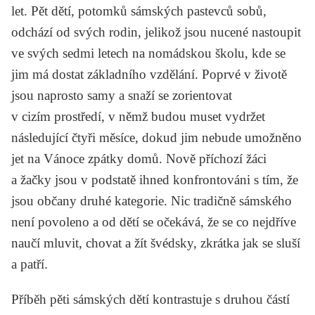
let. Pět dětí, potomků sámských pastevců sobů,
odchází od svých rodin, jelikož jsou nucené nastoupit
ve svých sedmi letech na nomádskou školu, kde se
jim má dostat základního vzdělání. Poprvé v životě
jsou naprosto samy a snaží se zorientovat
v cizím prostředí, v němž budou muset vydržet
následující čtyři měsíce, dokud jim nebude umožněno
jet na Vánoce zpátky domů. Nově příchozí žáci
a žačky jsou v podstatě ihned konfrontováni s tím, že
jsou občany druhé kategorie. Nic tradičně sámského
není povoleno a od dětí se očekává, že se co nejdříve
naučí mluvit, chovat a žít švédsky, zkrátka jak se sluší
a patří.
Příběh pěti sámských dětí kontrastuje s druhou částí