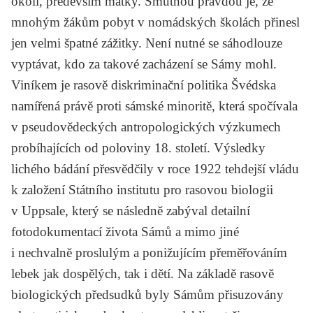
okolí, především matky. Smutnou pravdou je, že
mnohým žákům pobyt v nomádských školách přinesl
jen velmi špatné zážitky. Není nutné se sáhodlouze
vyptávat, kdo za takové zacházení se Sámy mohl.
Viníkem je rasově diskriminační politika Švédska
namířená právě proti sámské minoritě, která spočívala
v pseudovědeckých antropologických výzkumech
probíhajících od poloviny 18. století. Výsledky
lichého bádání přesvědčily v roce 1922 tehdejší vládu
k založení Státního institutu pro rasovou biologii
v Uppsale, který se následně zabýval detailní
fotodokumentací života Sámů a mimo jiné
i nechvalně proslulým a ponižujícím přeměřováním
lebek jak dospělých, tak i dětí. Na základě rasově
biologických předsudků byly Sámům přisuzovány