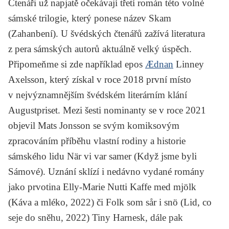
Čtenáři už napjatě očekávají třetí román této volné
sámské trilogie, který ponese název
Skam
(Zahanbení). U švédských čtenářů zažívá literatura
z pera sámských autorů aktuálně velký úspěch.
Připomeňme si zde například epos
Ædnan
Linney
Axelsson, který získal v roce 2018 první místo
v nejvýznamnějším švédském literárním klání
Augustpriset. Mezi šesti nominanty se v roce 2021
objevil Mats Jonsson se svým komiksovým
zpracováním příběhu vlastní rodiny a historie
sámského lidu
När vi var samer
(Když jsme byli
Sámové). Uznání sklízí i nedávno vydané romány
jako prvotina Elly-Marie Nutti
Kaffe med mjölk
(Káva a mléko, 2022) či
Folk som sår i snö
(Lid, co
seje do sněhu, 2022) Tiny Harnesk, dále pak