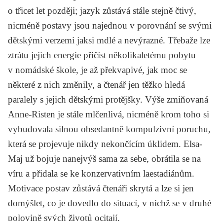
o třicet let později; jazyk zůstává stále stejně čtivý,
nicméně postavy jsou najednou v porovnání se svými
dětskými verzemi jaksi mdlé a nevýrazné. Třebaže lze
ztrátu jejich energie přičíst několikaletému pobytu
v nomádské škole, je až překvapivé, jak moc se
některé z nich změnily, a čtenář jen těžko hledá
paralely s jejich dětskými protějšky. Výše zmiňovaná
Anne-Risten je stále mlčenlivá, nicméně krom toho si
vybudovala silnou obsedantně kompulzivní poruchu,
která se projevuje nikdy nekončícím úklidem. Elsa-
Maj už bojuje nanejvýš sama za sebe, obrátila se na
víru a přidala se ke konzervativním laestadiánům.
Motivace postav zůstává čtenáři skrytá a lze si jen
domýšlet, co je dovedlo do situací, v nichž se v druhé
polovině svých životů ocitají.