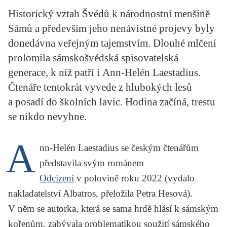
KRITIKA PŘEKLADU
Historický vztah Švédů k národnostní menšině
Sámů a především jeho nenávistné projevy byly
UKÁZKA
donedávna veřejným tajemstvím. Dlouhé mlčení
SLOUPEK
prolomila sámskošvédská spisovatelská
generace, k níž patří i Ann-Helén Laestadius.
ILIGLOSA
Čtenáře tentokrát vyvede z hlubokých lesů
a posadí do školních lavic. Hodina začíná, trestu
se nikdo nevyhne.
A
nn-Helén Laestadius se českým čtenářům
představila svým románem
Odcizení
v polovině roku 2022 (vydalo
nakladatelství Albatros, přeložila Petra Hesová).
V něm se autorka, která se sama hrdě hlásí k sámským
kořenům, zabývala problematikou soužití sámského