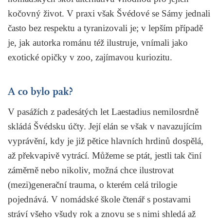
kočovný život. V praxi však Švédové se Sámy jednali
často bez respektu a tyranizovali je; v lepším případě
je, jak autorka románu též ilustruje, vnímali jako
exotické opičky v zoo, zajímavou kuriozitu.
A co bylo pak?
V pasážích z padesátých let Laestadius nemilosrdně
skládá Švédsku účty. Její elán se však v navazujícím
vyprávění, kdy je již pětice hlavních hrdinů dospělá,
až překvapivě vytrácí. Můžeme se ptát, jestli tak činí
záměrně nebo nikoliv, možná chce ilustrovat
(mezi)generační trauma, o kterém celá trilogie
pojednává. V nomádské škole čtenář s postavami
stráví všeho všudy rok a znovu se s nimi shledá až