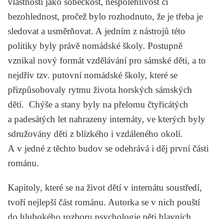
vlastnosti jako sobeckost, nespolehlivost či
bezohlednost, pročež bylo rozhodnuto, že je třeba je
sledovat a usměrňovat. A jedním z nástrojů této
politiky byly právě nomádské školy. Postupně
vznikal nový formát vzdělávání pro sámské děti, a to
nejdřív tzv. putovní nomádské školy, které se
přizpůsobovaly rytmu života horských sámských
dětí. Chýše a stany byly na přelomu čtyřicátých
a padesátých let nahrazeny internáty, ve kterých byly
sdružovány děti z blízkého i vzdáleného okolí.
A v jedné z těchto budov se odehrává i děj první části
románu.
Kapitoly, které se na život dětí v internátu soustředí,
tvoří nejlepší část románu. Autorka se v nich pouští
do hlubokého rozboru psychologie pěti hlavních