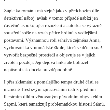
Zápletka románu má stejně jako v předchozím díle
detektivní náboj, avšak v tomto případě nabízí jen
částečně uspokojující rozuzlení a autorka se výrazně
soustředí spíše na vztah pětice hrdinů s vedlejšími
postavami. Významnou roli sehrává zejména Anna,
vychovatelka v nomádské škole, která se dětem snaží
vytvořit bezpečné prostředí a objevuje se v jejich
životě i později. Její dějová linka ale bohužel
nepůsobí tak docela pravděpodobně.
I přes zklamání z pomalejšího tempa druhé části se
nicméně
Trest
svým zpracováním řadí k předním
literárním dílům věnovaným původním obyvatelům
Sápmi, která tematizují problematickou historii Sámů.