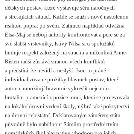
dětských postav, které vystavuje sérii náročných
a stresujících situací. Každé se snaží s nově nastolenou
realitou poprat po svém. Zatímco například odvážná
Elsa-Maj se nebojí autority konfrontovat a pere se za
své slabší vrstevníky, lstivý Nilsa si u spolužáků
buduje respekt založený na strachu a mlčenlivá Anne-
Risten radši zůstává stranou všech konfliktů
a předstírá, že nevidí a neslyší. Jsou to právě
individualizované prožitky hlavních postav, které
autorce umožňují bravurně vykreslit nejenom
brutalitu pramenící z pozice moci, která se projevovala
na lokální úrovni vedení školy, nýbrž také pokrytectví
na úrovni celostátní. Deklarovaným záměrem státu
původně bylo nabídnout Sámům prostřednictvím
nomádských škol alternativu vhodnou pro jejich