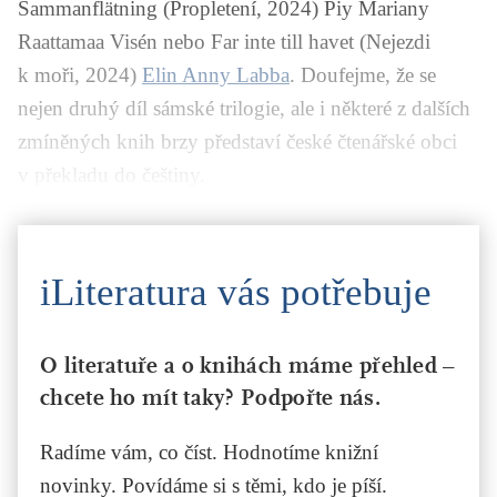
Sammanflätning
(Propletení, 2024) Piy Mariany
Raattamaa Visén nebo
Far inte till havet
(Nejezdi
k moři, 2024)
Elin Anny Labba
. Doufejme, že se
nejen druhý díl sámské trilogie, ale i některé z dalších
zmíněných knih brzy představí české čtenářské obci
v překladu do češtiny.
iLiteratura vás potřebuje
O literatuře a o knihách máme přehled –
chcete ho mít taky? Podpořte nás.
Radíme vám, co číst. Hodnotíme knižní
novinky. Povídáme si s těmi, kdo je píší.