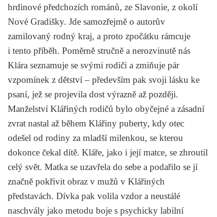
hrdinové předchozích románů, ze Slavonie, z okolí
Nové Gradišky. Jde samozřejmě o autorův
zamilovaný rodný kraj, a proto zpočátku rámcuje
i tento příběh. Poměrně stručně a nerozvinutě nás
Klára seznamuje se svými rodiči a zmiňuje pár
vzpomínek z dětství – především pak svoji lásku ke
psaní, jež se projevila dost výrazně až později.
Manželství Klářiných rodičů bylo obyčejné a zásadní
zvrat nastal až během Klářiny puberty, kdy otec
odešel od rodiny za mladší milenkou, se kterou
dokonce čekal dítě. Kláře, jako i její matce, se zhroutil
celý svět. Matka se uzavřela do sebe a podařilo se jí
značně pokřivit obraz v mužů v Klářiných
představách. Dívka pak volila vzdor a neustálé
naschvály jako metodu boje s psychicky labilní