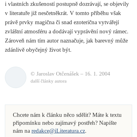
i vlastních zkušeností postupně dozrávají, se objevily
v literatuře již nesčetněkrát. V tomto příběhu však
právě prvky magična či snad ezoterična vytvářejí
zvláštní atmosféru a dodávají vyprávění nový rámec.
Zároveň nám tím autor naznačuje, jak barevný může
zdánlivě obyčejný život být.
© Jaroslav Otčenášek –
16. 1. 2004
další články autora
Chcete nám k článku něco sdělit? Máte k textu
připomínku nebo zajímavý postřeh? Napište
nám na
redakce@iLiteratura.cz
.