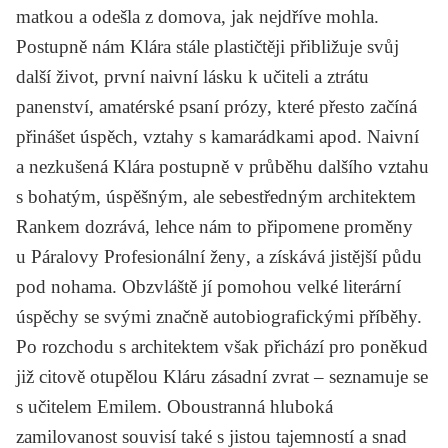
matkou a odešla z domova, jak nejdříve mohla.
Postupně nám Klára stále plastičtěji přibližuje svůj
další život, první naivní lásku k učiteli a ztrátu
panenství, amatérské psaní prózy, které přesto začíná
přinášet úspěch, vztahy s kamarádkami apod. Naivní
a nezkušená Klára postupně v průběhu dalšího vztahu
s bohatým, úspěšným, ale sebestředným architektem
Rankem dozrává, lehce nám to připomene proměny
u
Páralovy
Profesionální ženy
, a získává jistější půdu
pod nohama. Obzvláště jí pomohou velké literární
úspěchy se svými značně autobiografickými příběhy.
Po rozchodu s architektem však přichází pro poněkud
již citově otupělou Kláru zásadní zvrat – seznamuje se
s učitelem Emilem. Oboustranná hluboká
zamilovanost souvisí také s jistou tajemností a snad