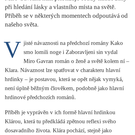
KRITIKA PŘEKLADU
při hledání lásky a vlastního místa na světě.
Příběh se v některých momentech odpoutává od
UKÁZKA
našeho světa.
SLOUPEK
V
jisté návaznosti na předchozí romány
Kako
ILIGLOSA
smo lomili noge
i
Zaboravljeni sin
vydal
Miro Gavran
román o ženě a světě kolem ní –
Klara
. Návaznost lze spatřovat v charakteru hlavní
hrdinky – je postavou, která se opět nějak vymyká,
není úplně běžným člověkem, podobně jako hlavní
hrdinové předchozích románů.
Příběh je vyprávěn v ich formě hlavní hrdinkou
Klárou, která tu předkládá zpětnou reflexi svého
dosavadního života. Klára pochází, stejně jako