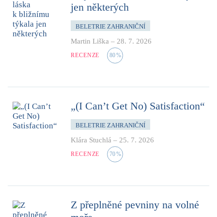
jen některých
BELETRIE ZAHRANIČNÍ
Martin Liška
–
28. 7. 2026
RECENZE
80
%
„(I Can’t Get No) Satisfaction“
BELETRIE ZAHRANIČNÍ
Klára Stuchlá
–
25. 7. 2026
RECENZE
70
%
Z přeplněné pevniny na volné