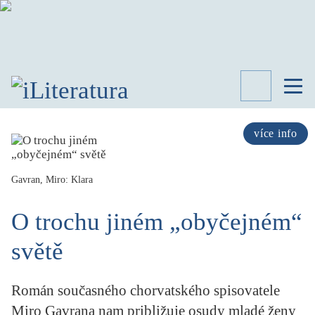
TÉMATA
RECENZE
více info
ROZHOVOR
SPISOVATELÉ
Gavran, Miro: Klara
AKTUALITA
KNIHY
O trochu jiném „obyčejném“
PŘEHLED
LITERATURY
světě
STUDIE
KATEGORIE
Román současného chorvatského spisovatele
PORTRÉT
Miro Gavrana nam približuje osudy mladé ženy