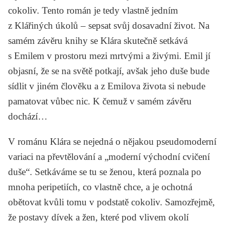
cokoliv. Tento román je tedy vlastně jedním
z Klářiných úkolů – sepsat svůj dosavadní život. Na
samém závěru knihy se Klára skutečně setkává
s Emilem v prostoru mezi mrtvými a živými. Emil jí
objasní, že se na světě potkají, avšak jeho duše bude
sídlit v jiném člověku a z Emilova života si nebude
pamatovat vůbec nic. K čemuž v samém závěru
dochází…
V románu
Klára
se nejedná o nějakou pseudomoderní
variaci na převtělování a „moderní východní cvičení
duše“. Setkáváme se tu se ženou, která poznala po
mnoha peripetiích, co vlastně chce, a je ochotná
obětovat kvůli tomu v podstatě cokoliv. Samozřejmě,
že postavy dívek a žen, které pod vlivem okolí