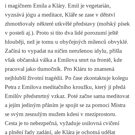
i magičnem Emila a Kláry. Emil je vegetarián,
vyznává jógu a meditace, Kláře se zase v dětství
zhmotňovaly některé utkvělé představy (mořský písek
v posteli aj.). Proto si tito dva lidé porozumí ještě
hlouběji, než je tomu u obyčejných milenců obvyklé.
Začíná to vypadat na ničím nerušenou idylu, přišla
však občanská válka a Emilova smrt na frontě, kde
pracoval jako tlumočník. Pro Kláru to znamená
nejhlubší životní tragédii. Po čase zkontaktuje kolegu
Petra z Emilova meditačního kroužku, který jí předá
Emilův předsmrtný vzkaz. Poté začne sama meditovat
a jejím jediným přáním je spojit se za pomoci Mistra
se svým zesnulým mužem kdesi v meziprostoru.
Cesta je to nebezpečná, vyžaduje usilovná cvičení
a plnění řady zadání, ale Klára je ochotná udělat