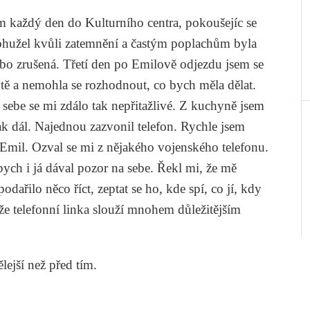
em každý den do Kulturního centra, pokoušejíc se
Bohužel kvůli zatemnění a častým poplachům byla
ebo zrušená. Třetí den po Emilově odjezdu jsem se
ytě a nemohla se rozhodnout, co bych měla dělat.
 sebe se mi zdálo tak nepřitažlivé. Z kuchyně jsem
ak dál. Najednou zazvonil telefon. Rychle jsem
o Emil. Ozval se mi z nějakého vojenského telefonu.
bych i já dával pozor na sebe. Řekl mi, že mě
odařilo něco říct, zeptat se ho, kde spí, co jí, kdy
 že telefonní linka slouží mnohem důležitějším
lejší než před tím.