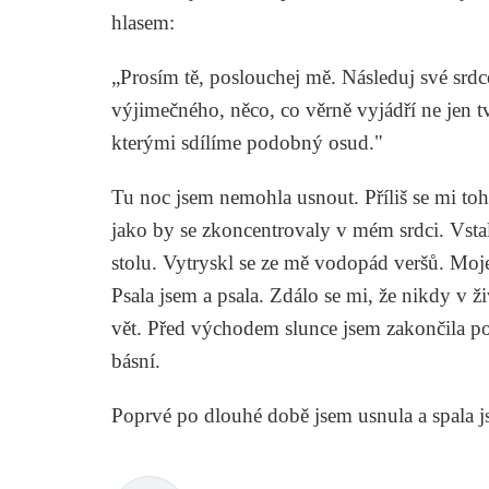
hlasem:
„Prosím tě, poslouchej mě. Následuj své srdc
výjimečného, něco, co věrně vyjádří ne jen tvů
kterými sdílíme podobný osud."
Tu noc jsem nemohla usnout. Příliš se mi to
jako by se zkoncentrovaly v mém srdci. Vstal
stolu. Vytryskl se ze mě vodopád veršů. Moje
Psala jsem a psala. Zdálo se mi, že nikdy v ž
vět. Před východem slunce jsem zakončila 
básní.
Poprvé po dlouhé době jsem usnula a spala js