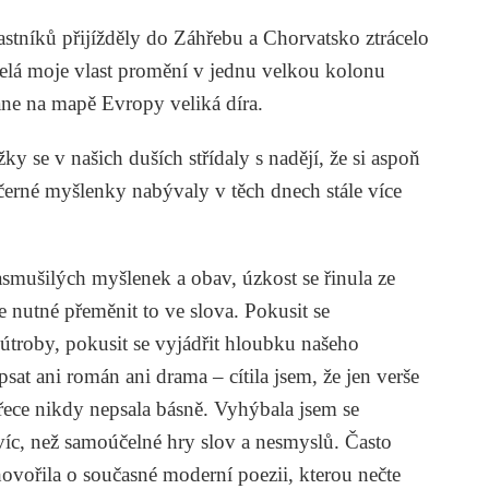
tníků přijížděly do Záhřebu a Chorvatsko ztrácelo
celá moje vlast promění v jednu velkou kolonu
ane na mapě Evropy veliká díra.
y se v našich duších střídaly s nadějí, že si aspoň
 černé myšlenky nabývaly v těch dnech stále více
smušilých myšlenek a obav, úzkost se řinula ze
e nutné přeměnit to ve slova. Pokusit se
útroby, pokusit se vyjádřit hloubku našeho
at ani román ani drama – cítila jsem, že jen verše
řece nikdy nepsala básně. Vyhýbala jsem se
 víc, než samoúčelné hry slov a nesmyslů. Často
hovořila o současné moderní poezii, kterou nečte