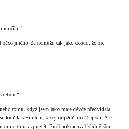
ponořila.“
át něco jiného, že nemůžu tak jako dosud, že nic
 tebou.“
ého tomu, když jsem jako malé děvče předvídala
 loučila s Emilem, který odjížděl do Osijeku. Ale
sem mu o tom vyprávět. Emil pokračoval klidnějším