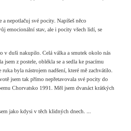
e a nepotlačuj své pocity. Napíšeš něco
j emocionální stav, ale i pocity všech lidí, se
ho v duši nakupilo. Celá válka a smutek okolo nás
a jsem z postele, oblékla se a sedla ke psacímu
 ruka byla nástrojem nadšení, které mě zachvátilo.
ivotě jsem tak přímo nepřetavovala své pocity do
poemu
Chorvatsko 1991
. Měl jsem dvanáct krátkých
em jako kdysi v těch klidných dnech. ...