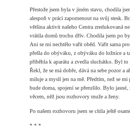
Přestože jsem byla v jiném stavu, chodila js
alespoň v práci zapomenout na svůj stesk. 
většina aktivit našeho Centra zredukovaná n
vrátila domů trochu dřív. Chodila jsem po b
Ani se mi nechtělo vařit oběd. Vařit sama pro
přešla do obýváku, z obýváku do ložnice a t
přiběhla k aparátu a zvedla sluchátko. Byl t
Řekl, že se má dobře, dává na sebe pozor a a
miluje a myslí jen na mě. Předtím, než se mi p
bude doma, spojení se přerušilo. Bylo jasné,
věcem, něž jsou rozhovory muže a ženy.
Po našem rozhovoru jsem se cítila ještě osamě
* * *