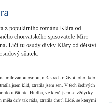
ra
a z populárního románu Klára od
sného chorvatského spisovatele Miro
a. Líčí tu osudy dívky Kláry od dětství
 osudový sňatek.
 na milovanou osobu, než strach o život toho, kdo
atila jsem klid, ztratila jsem sen. V těch šedivých
lo utišit nic. Hudba, ve které jsem se vždycky
m měla dřív tak ráda, ztratila chuť. Lidé, se kterými