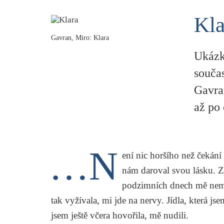
Kla
Gavran, Miro: Klara
Ukázk
souča
Gavran
až po
…N
ení nic horšího než čekání
nám daroval svou lásku. Ztr
podzimních dnech mě nemoh
tak vyžívala, mi jde na nervy. Jídla, která jse
jsem ještě včera hovořila, mě nudili.