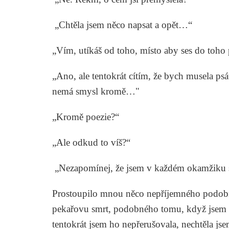
„Chtěla jsem něco napsat a opět…“
„Vím, utíkáš od toho, místo aby ses do toho 
„Ano, ale tentokrát cítím, že bych musela ps
nemá smysl kromě…"
„Kromě poezie?“
„Ale odkud to víš?“
„Nezapomínej, že jsem v každém okamžiku s
Prostoupilo mnou něco nepříjemného podobn
pekařovu smrt, podobného tomu, když jsem se
tentokrát jsem ho nepřerušovala, nechtěla j