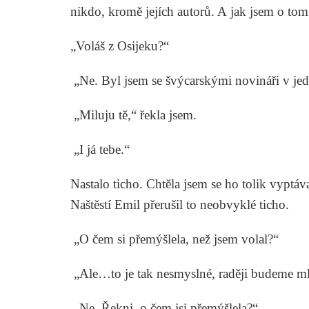
nikdo, kromě jejích autorů. A jak jsem o tom 
„Voláš z Osijeku?“
„Ne. Byl jsem se švýcarskými novináři v jedn
„Miluju tě,“ řekla jsem.
„I já tebe.“
Nastalo ticho. Chtěla jsem se ho tolik vyptáv
Naštěstí Emil přerušil to neobvyklé ticho.
„O čem si přemýšlela, než jsem volal?“
„Ale…to je tak nesmyslné, raději budeme ml
„Ne. Řekni, o čem jsi přemýšlela?“