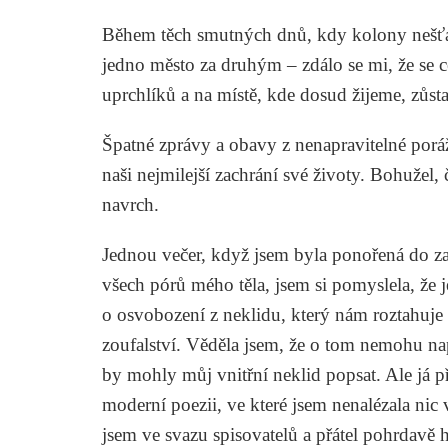
Během těch smutných dnů, kdy kolony nešťas
jedno město za druhým – zdálo se mi, že se 
uprchlíků a na místě, kde dosud žijeme, zůst
Špatné zprávy a obavy z nenapravitelné porážk
naši nejmilejší zachrání své životy. Bohužel,
navrch.
Jednou večer, když jsem byla ponořená do za
všech pórů mého těla, jsem si pomyslela, že j
o osvobození z neklidu, který nám roztahuje 
zoufalství. Věděla jsem, že o tom nemohu naps
by mohly můj vnitřní neklid popsat. Ale já p
moderní poezii, ve které jsem nenalézala nic
jsem ve svazu spisovatelů a přátel pohrdavě 