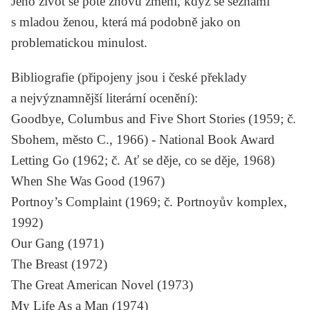
Jeho život se poté znovu změní, když se seznámí
s mladou ženou, která má podobně jako on
problematickou minulost.
Bibliografie
(připojeny jsou i české překlady
a nejvýznamnější literární ocenění):
Goodbye, Columbus and Five Short Stories
(1959; č.
Sbohem, město C.
, 1966) - National Book Award
Letting Go
(1962; č.
Ať se děje, co se děje
, 1968)
When She Was Good
(1967)
Portnoy’s Complaint
(1969; č.
Portnoyův komplex
,
1992)
Our Gang
(1971)
The Breast
(1972)
The Great American Novel
(1973)
My Life As a Man
(1974)