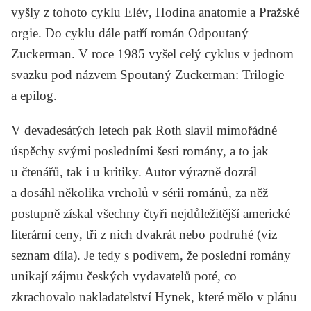
vyšly z tohoto cyklu
Elév
,
Hodina anatomie
a
Pražské
orgie
. Do cyklu dále patří román
Odpoutaný
Zuckerman
. V roce 1985 vyšel celý cyklus v jednom
svazku pod názvem
Spoutaný Zuckerman: Trilogie
a epilog
.
V devadesátých letech pak Roth slavil mimořádné
úspěchy svými posledními šesti romány, a to jak
u čtenářů, tak i u kritiky. Autor výrazně dozrál
a dosáhl několika vrcholů v sérii románů, za něž
postupně získal všechny čtyři nejdůležitější americké
literární ceny, tři z nich dvakrát nebo podruhé (viz
seznam díla). Je tedy s podivem, že poslední romány
unikají zájmu českých vydavatelů poté, co
zkrachovalo nakladatelství Hynek, které mělo v plánu