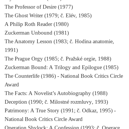
The Professor of Desire
(1977)
The Ghost Writer
(1979; č. Elév, 1985)
A Philip Roth Reader
(1980)
Zuckerman Unbound
(1981)
The Anatomy Lesson
(1983; č.
Hodina anatomie
,
1991)
The Prague Orgy
(1985; č.
Pražské orgie
, 1988)
Zuckerman Bound: A Trilogy and Epilogue
(1985)
The Counterlife
(1986) - National Book Critics Circle
Award
The Facts: A Novelist’s Autobiography
(1988)
Deception
(1990; č.
Milostné rozmluvy
, 1993)
Patrimony: A True Story
(1991; č.
Odkaz
, 1995) -
National Book Critics Circle Award
Operation Shylock: A Confession
(1993; č.
Operace