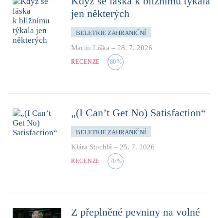
Když se láska k bližnímu týkala
jen některých
BELETRIE ZAHRANIČNÍ
Martin Liška
–
28. 7. 2026
RECENZE
80
%
„(I Can’t Get No) Satisfaction“
BELETRIE ZAHRANIČNÍ
Klára Stuchlá
–
25. 7. 2026
RECENZE
70
%
Z přeplněné pevniny na volné