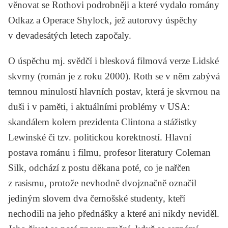
věnovat se Rothovi podrobněji a které vydalo romány
Odkaz
a
Operace Shylock
, jež autorovy úspěchy
v devadesátých letech započaly.
O úspěchu mj. svědčí i blesková filmová verze
Lidské
skvrny
(román je z roku 2000). Roth se v něm zabývá
temnou minulostí hlavních postav, která je skvrnou na
duši i v paměti, i aktuálními problémy v USA:
skandálem kolem prezidenta Clintona a stážistky
Lewinské či tzv. politickou korektností. Hlavní
postava románu i filmu, profesor literatury Coleman
Silk, odchází z postu děkana poté, co je nařčen
z rasismu, protože nevhodně dvojznačně označil
jediným slovem dva černošské studenty, kteří
nechodili na jeho přednášky a které ani nikdy neviděl.