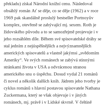
překladu) získal Národní knižní cenu. Následoval
obsáhlý román
Ať se děje, co se děje
(1962) a v roce
1969 pak skandálně proslulý bestseller
Portnoyův
komplex
, otevřeně se zabývající mj. sexem. Roth je
židovského původu a to se samozřejmě projevuje i v
jeho rozsáhlém díle. Během své spisovatelské dráhy se
stal jedním z nejúspěšnějších a nejvýznamnějších
amerických spisovatelů a vlastně jakýmsi „svědomím
Ameriky“. Ve svých románech se zabývá stinnými
stránkami života v USA a odvrácenou stranou
amerického snu o úspěchu. Dosud vydal 21 románů
či novel a několik dalších knih. Jádrem jeho tvorby je
cyklus románů s hlavní postavou spisovatele Nathana
Zuckermana, který se však objevuje i v jiných
románech, mj. právě i v
Lidské skvrně
. V češtině