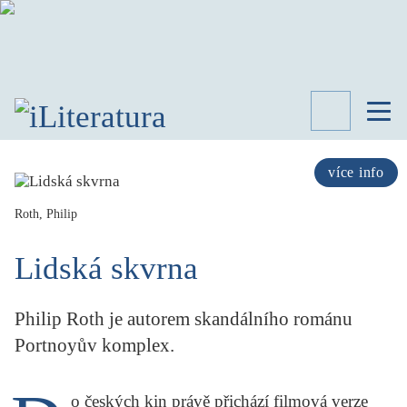
TÉMATA
RECENZE
více info
ROZHOVOR
SPISOVATELÉ
Roth, Philip
AKTUALITA
Lidská skvrna
KNIHY
PŘEHLED
LITERATURY
Philip Roth je autorem skandálního románu
STUDIE
Portnoyův komplex.
KATEGORIE
PORTRÉT
o českých kin právě přichází filmová verze