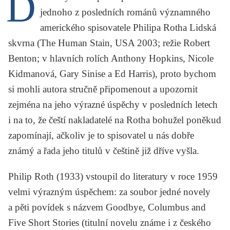
D
KRITIKA PŘEKLADU
jednoho z posledních románů významného
amerického spisovatele
Philipa Rotha
Lidská
UKÁZKA
skvrna
(The Human Stain, USA 2003; režie Robert
SLOUPEK
Benton; v hlavních rolích Anthony Hopkins, Nicole
Kidmanová, Gary Sinise a Ed Harris), proto bychom
ILIGLOSA
si mohli autora stručně připomenout a upozornit
zejména na jeho výrazné úspěchy v posledních letech
i na to, že čeští nakladatelé na Rotha bohužel poněkud
zapomínají, ačkoliv je to spisovatel u nás dobře
známý a řada jeho titulů v češtině již dříve vyšla.
Philip Roth
(1933) vstoupil do literatury v roce 1959
velmi výrazným úspěchem: za soubor jedné novely
a pěti povídek s názvem
Goodbye, Columbus and
Five Short Stories
(titulní novelu známe i z českého