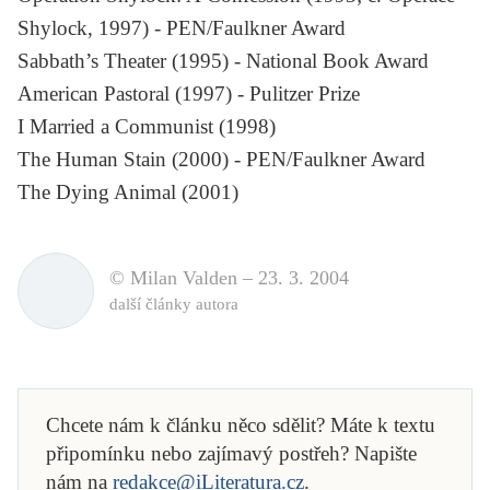
Shylock
, 1997) - PEN/Faulkner Award
Sabbath’s Theater
(1995) - National Book Award
American Pastoral
(1997) - Pulitzer Prize
I Married a Communist
(1998)
The Human Stain
(2000) - PEN/Faulkner Award
The Dying Animal
(2001)
© Milan Valden –
23. 3. 2004
další články autora
Chcete nám k článku něco sdělit? Máte k textu
připomínku nebo zajímavý postřeh? Napište
nám na
redakce@iLiteratura.cz
.