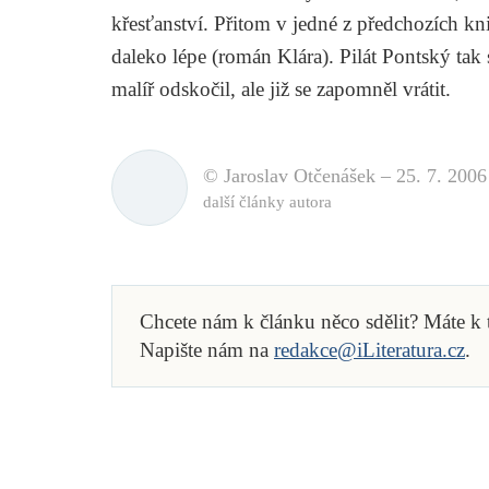
křesťanství. Přitom v jedné z předchozích k
daleko lépe (román
Klára
). Pilát Pontský tak
malíř odskočil, ale již se zapomněl vrátit.
© Jaroslav Otčenášek –
25. 7. 2006
další články autora
Chcete nám k článku něco sdělit? Máte k
Napište nám na
redakce@iLiteratura.cz
.