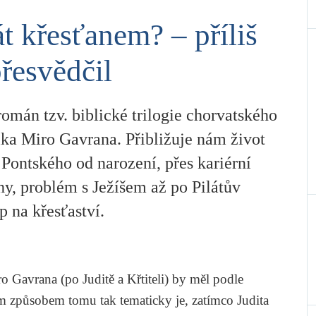
át křesťanem? – příliš
řesvědčil
román tzv. biblické trilogie chorvatského
ika Miro Gavrana. Přibližuje nám život
 Pontského od narození, přes kariérní
hy, problém s Ježíšem až po Pilátův
p na křesťaství.
ro Gavrana
(po
Juditě
a
Křtiteli
) by měl podle
ým způsobem tomu tak tematicky je, zatímco Judita