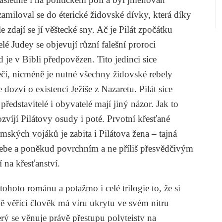
 zamiloval se do éterické židovské dívky, která díky
e zdají se jí věštecké sny. Ač je Pilát zpočátku
lé Judey se objevují různí falešní proroci
 je v Bibli předpovězen. Tito jedinci sice
čí, nicméně je nutné všechny židovské rebely
 dozví o existenci Ježíše z Nazaretu. Pilát sice
 představitelé i obyvatelé mají jiný názor. Jak to
zvíjí Pilátovy osudy i poté. Prvotní křesťané
ímských vojáků je zabita i Pilátova žena – tajná
 sebe a poněkud povrchním a ne příliš přesvědčivým
 na křesťanství.
ohoto románu a potažmo i celé trilogie to, že si
 věřící člověk má víru ukrytu ve svém nitru
ý se věnuje právě přestupu polyteisty na