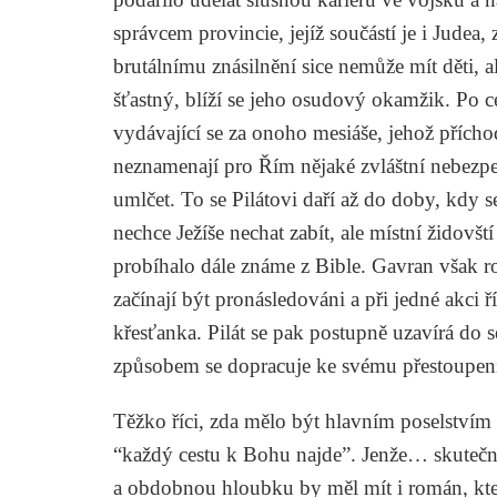
správcem provincie, jejíž součástí je i Judea,
brutálnímu znásilnění sice nemůže mít děti, al
šťastný, blíží se jeho osudový okamžik. Po ce
vydávající se za onoho mesiáše, jehož příchod
neznamenají pro Řím nějaké zvláštní nebezpe
umlčet. To se Pilátovi daří až do doby, kdy se
nechce Ježíše nechat zabít, ale místní židovští
probíhalo dále známe z Bible. Gavran však ro
začínají být pronásledováni a při jedné akci ř
křesťanka. Pilát se pak postupně uzavírá do
způsobem se dopracuje ke svému přestoupení
Těžko říci, zda mělo být hlavním poselstvím t
“každý cestu k Bohu najde”. Jenže… skutečně
a obdobnou hloubku by měl mít i román, kter