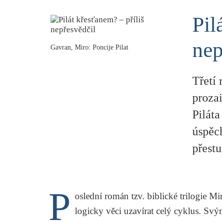
Pil
nep
Gavran, Miro: Poncije Pilat
Třetí 
proza
Piláta
úspěc
přestu
P
oslední román tzv. biblické trilogie
Mi
logicky věci uzavírat celý cyklus. Sv