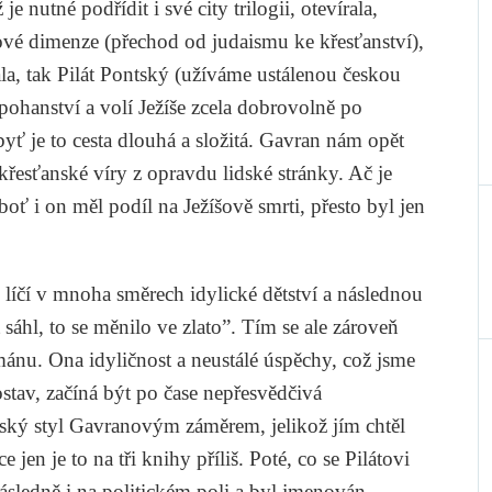
e nutné podřídit i své city trilogii, otevírala,
 nové dimenze (přechod od judaismu ke křesťanství),
ala, tak Pilát Pontský (užíváme ustálenou českou
pohanství a volí Ježíše zcela dobrovolně po
ť je to cesta dlouhá a složitá. Gavran nám opět
-křesťanské víry z opravdu lidské stránky. Ač je
boť i on měl podíl na Ježíšově smrti, přesto byl jen
íčí v mnoha směrech idylické dětství a následnou
sáhl, to se měnilo ve zlato”. Tím se ale zároveň
nu. Ona idyličnost a neustálé úspěchy, což jsme
ostav, začíná být po čase nepřesvědčivá
ský styl Gavranovým záměrem, jelikož jím chtěl
 jen je to na tři knihy příliš. Poté, co se Pilátovi
následně i na politickém poli a byl jmenován