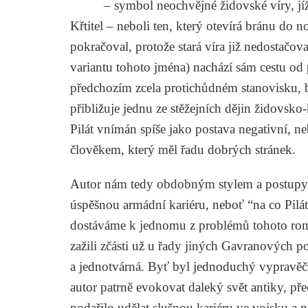
– symbol neochvějné židovské víry, jíž j
Křtitel – neboli ten, který otevírá bránu do
pokračoval, protože stará víra již nedostačov
variantu tohoto jména) nachází sám cestu od 
předchozím zcela protichůdném stanovisku, by
přibližuje jednu ze stěžejních dějin židovsko
Pilát vnímán spíše jako postava negativní, ne
člověkem, který měl řadu dobrých stránek.
Autor nám tedy obdobným stylem a postupy l
úspěšnou armádní kariéru, neboť “na co Pilát 
dostáváme k jednomu z problémů tohoto romá
zažili zčásti už u řady jiných Gavranových p
a jednotvárná. Byť byl jednoduchý vypravěč
autor patrně evokovat daleký svět antiky, přece
podařilo udělat slušnou kariéru ve vojsku a 