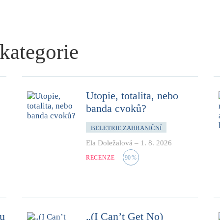
 kategorie
Utopie, totalita, nebo
banda cvoků?
BELETRIE ZAHRANIČNÍ
Ela Doležalová
–
1. 8. 2026
RECENZE
90
%
mu
„(I Can’t Get No)