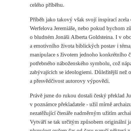
celého příběhu.
Příběh jako takový však svojí inspirací zcel
Werfelova
Jeremiáše
, nebo pokud bychom zůst
o bludném Jonáši
Alberta Goldsteina
. I v ob
a emotivního života biblických postav i téma
manipulace s životem jednoho konkrétního čl
potřebného náboženského symbolu, což nápad
zabývajících se ideologiemi. Důležitější než
a přesvědčivost autorovy výpovědi.
Právě jsme do rukou dostali český překlad
Ju
v poznámce překladatele - užil mírně archaiz
nezatěžující čtenáře nadměrným užitím archais
Vytváří se tak určitým způsobem originální ja
plynulost ovšem čas od času naruší některá z