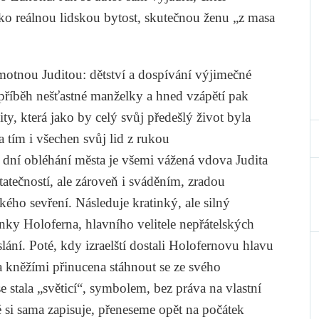
ko reálnou lidskou bytost, skutečnou ženu „z masa
motnou Juditou: dětství a dospívání výjimečné
 příběh nešťastné manželky a hned vzápětí pak
ty, která jako by celý svůj předešlý život byla
a tím i všechen svůj lid z rukou
ní obléhání města je všemi vážená vdova Judita
atečností, ale zároveň i sváděním, zradou
kého sevření. Následuje kratinký, ale silný
enky Holoferna, hlavního velitele nepřátelských
slání. Poté, kdy izraelští dostali Holofernovu hlavu
a kněžími přinucena stáhnout se ze svého
e stala „světicí“, symbolem, bez práva na vlastní
é si sama zapisuje, přeneseme opět na počátek