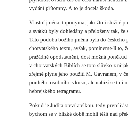
vydání přítomny. A to je docela škoda.
Vlastní jména, toponyma, jakožto i složité p
a svátků byly dohledány a přeloženy tak, že
Tato podoba božího jména byla do českého 
chorvatského textu, avšak, pomineme-li to, ž
pražádné opodstatnění, dost možná poněkud 
v chorvatských
Biblích
se toto slůvko z ně
zřejmě plyne jeho použití M. Gavranem, v če
pouhého osobního vkusu, ale nabízí se tu i n
hebrejského tetragramu.
Pokud je
Judita
otevíratelkou, tedy první čás
bychom se v blízké době mohli těšit nad pře