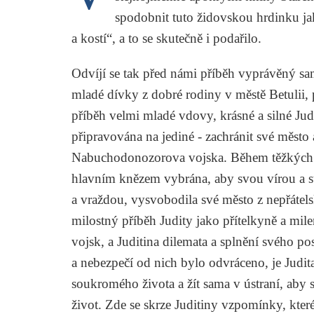
spodobnit tuto židovskou hrdinku ja
a kostí“, a to se skutečně i podařilo.
Odvíjí se tak před námi příběh vyprávěný sa
mladé dívky z dobré rodiny v městě Betulii,
příběh velmi mladé vdovy, krásné a silné Judi
připravována na jediné - zachránit své město 
Nabuchodonozorova vojska. Během těžkých d
hlavním knězem vybrána, aby svou vírou a st
a vraždou, vysvobodila své město z nepřátels
milostný příběh Judity jako přítelkyně a mil
vojsk, a Juditina dilemata a splnění svého po
a nebezpečí od nich bylo odvráceno, je Judit
soukromého života a žít sama v ústraní, aby s
život. Zde se skrze Juditiny vzpomínky, kter