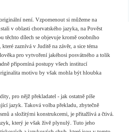
a originální není. Vzpomenout si můžeme na
ali v oblasti chorvatského jazyka, na
Pověst
ou těchto dílech se objevuje kromě osobního
, které zaznívá v
Juditě
na závěr, a sice téma
ověka pro vytvoření jakéhosi posvátného a tolik
ně připomíná postupy všech institucí
 originalita motivu by však mohla být hloubka
dity
, pro nějž překladatel - jak ostatně píše
ující jazyk. Taková volba překladu, zbytečně
mů a složitými konstrukcemi, je přitažlivá a čtivá.
zyk, který je však živě plynulý. Tuto jeho
 tiskových a jazykových chyb, které jsou v tomto