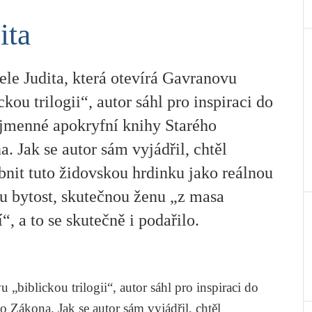
ita
le Judita, která otevírá Gavranovu
ckou trilogii“, autor sáhl pro inspiraci do
ojmenné apokryfní knihy Starého
. Jak se autor sám vyjádřil, chtěl
bnit tuto židovskou hrdinku jako reálnou
ou bytost, skutečnou ženu „z masa
í“, a to se skutečně i podařilo.
u „biblickou trilogii“, autor sáhl pro inspiraci do
ho Zákona
. Jak se autor sám vyjádřil, chtěl