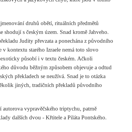
ojmenování druhů obětí, rituálních předmětů
 se shodují s českým územ. Snad kromě Jahveho.
překladu
Judity
převzata a ponechána z původního
e v kontextu starého Izraele nemá toto slovo
exoticky působí i v textu českém. Ačkoli
jakého důvodu běžným způsobem objevuje a odtud
ských překladech se neužívá. Snad je to otázka
ěkolik jiných, tradičních překladů původního
tí autorova vypravěčského triptychu, patrně
klady dalších dvou -
Křtitele
a
Piláta Pontského
.