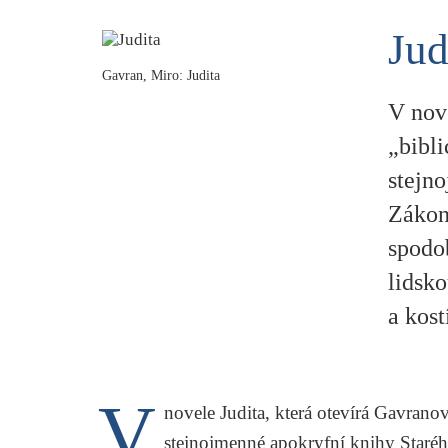
Jud
Gavran, Miro: Judita
V nove
„bibli
stejn
Zákona
spodo
lidsk
a kost
V
novele
Judita
, která otevírá Gavranov
stejnojmenné apokryfní knihy
Staré