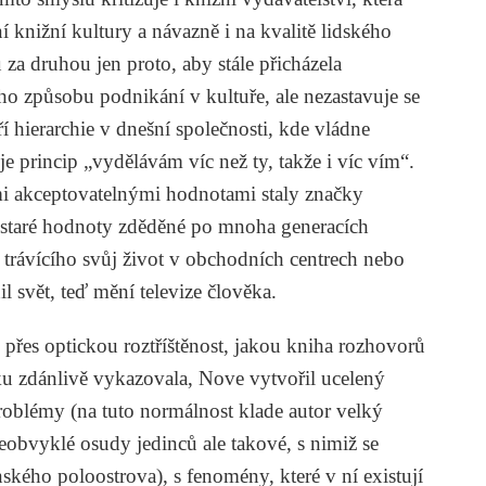
í knižní kultury a návazně i na kvalitě lidského
 za druhou jen proto, aby stále přicházela
o způsobu podnikání v kultuře, ale nezastavuje se
í hierarchie v dnešní společnosti, kde vládne
e princip „vydělávám víc než ty, takže i víc vím“.
mi akceptovatelnými hodnotami staly značky
se staré hodnoty zděděné po mnoha generacích
 trávícího svůj život v obchodních centrech nebo
l svět, teď mění televize člověka.
i přes optickou roztříštěnost, jakou kniha rozhovorů
u zdánlivě vykazovala, Nove vytvořil ucelený
problémy (na tuto normálnost klade autor velký
neobvyklé osudy jedinců ale takové, s nimiž se
ského poloostrova), s fenomény, které v ní existují