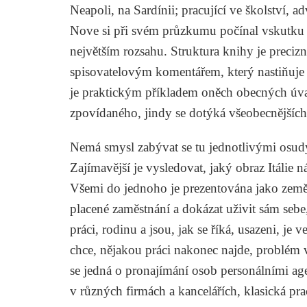
Neapoli, na Sardínii; pracující ve školství, a
Nove si při svém průzkumu počínal vskutku 
největším rozsahu. Struktura knihy je preciz
spisovatelovým komentářem, který nastiňuje 
je praktickým příkladem oněch obecných úvah
zpovídaného, jindy se dotýká všeobecnějšíc
Nemá smysl zabývat se tu jednotlivými osudy on
Zajímavější je vysledovat, jaký obraz Itálie 
Všemi do jednoho je prezentována jako země, 
placené zaměstnání a dokázat uživit sám sebe,
práci, rodinu a jsou, jak se říká, usazeni, j
chce, nějakou práci nakonec najde, problém 
se jedná o pronajímání osob personálními age
v různých firmách a kancelářích, klasická pr