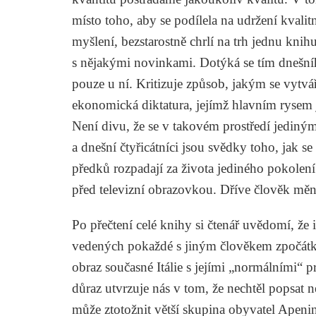
místo toho, aby se podílela na udržení kvalitn
myšlení, bezstarostně chrlí na trh jednu knihu
s nějakými novinkami. Dotýká se tím dnešníh
pouze u ní. Kritizuje způsob, jakým se vytvář
ekonomická diktatura, jejímž hlavním rysem j
Není divu, že se v takovém prostředí jediný
a dnešní čtyřicátníci jsou svědky toho, jak 
předků rozpadají za života jediného pokolení
před televizní obrazovkou. Dříve člověk měni
Po přečtení celé knihy si čtenář uvědomí, že 
vedených pokaždé s jiným člověkem zpočátk
obraz současné Itálie s jejími „normálními“ 
důraz utvrzuje nás v tom, že nechtěl popsat 
může ztotožnit větší skupina obyvatel Apenin