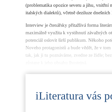
(problematika opozice severu a jihu, vnitřní
italských dialektů), včetně deziluze dnešních I
Interview je čtenářsky přitažlivá forma liter
maximálně využita k vystihnutí závažných otáz
potenciál oslovit širší publikum. Někoho pot
Noveho protagonistů a bude vědět, že v tom 
tak, jak ji tu poznáváme, zvedne ze židle; bez
zůstane k jeho obsahu lhostejná.
iLiteratura vás p