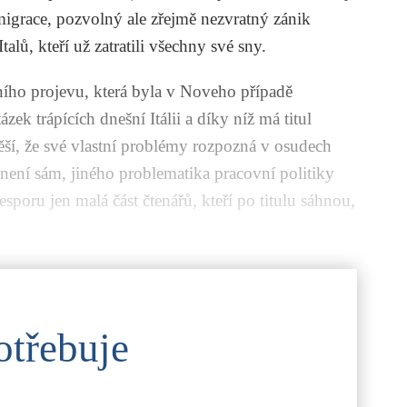
 migrace, pozvolný ale zřejmě nezvratný zánik
talů, kteří už zatratili všechny své sny.
árního projevu, která byla v Noveho případě
ek trápících dnešní Itálii a díky níž má titul
ěší, že své vlastní problémy rozpozná v osudech
není sám, jiného problematika pracovní politiky
esporu jen malá část čtenářů, kteří po titulu sáhnou,
otřebuje