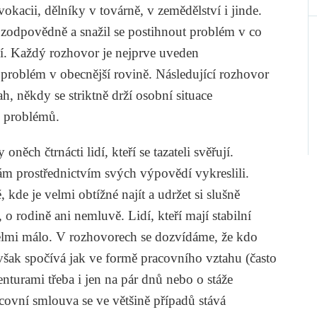
dvokacii, dělníky v továrně, v zemědělství i jinde.
zodpovědně a snažil se postihnout problém v co
ní. Každý rozhovor je nejprve uveden
problém v obecnější rovině. Následující rozhovor
, někdy se striktně drží osobní situace
h problémů.
ěch čtrnácti lidí, kteří se tazateli svěřují.
nám prostřednictvím svých výpovědí vykreslili.
kde je velmi obtížné najít a udržet si slušně
 o rodině ani nemluvě. Lidí, kteří mají stabilní
e velmi málo. V rozhovorech se dozvídáme, že kdo
však spočívá jak ve formě pracovního vztahu (často
nturami třeba i jen na pár dnů nebo o stáže
acovní smlouva se ve většině případů stává