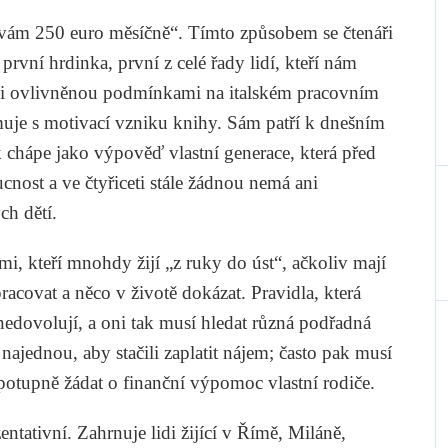
ávám 250 euro měsíčně“. Tímto způsobem se čtenáři
rvní hrdinka, první z celé řady lidí, kteří nám
uaci ovlivněnou podmínkami na italském pracovním
uje s motivací vzniku knihy. Sám patří k dnešním
ak chápe jako výpověď vlastní generace, která před
cnost a ve čtyřiceti stále žádnou nemá ani
ch dětí.
dmi, kteří mnohdy žijí „z ruky do úst“, ačkoliv mají
acovat a něco v životě dokázat. Pravidla, která
nedovolují, a oni tak musí hledat různá podřadná
ajednou, aby stačili zaplatit nájem; často pak musí
 potupně žádat o finanční výpomoc vlastní rodiče.
tativní. Zahrnuje lidi žijící v Římě, Miláně,