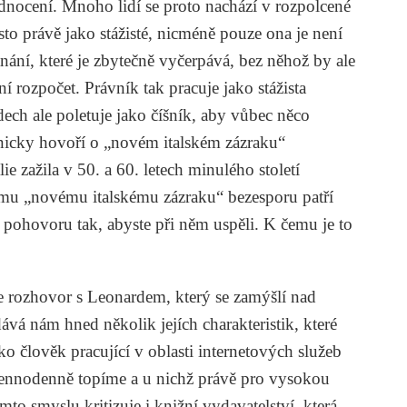
nocení. Mnoho lidí se proto nachází v rozpolcené
často právě jako stážisté, nicméně pouze ona je není
tnání, které je zbytečně vyčerpává, bez něhož by ale
 rozpočet. Právník tak pracuje jako stážista
dech ale poletuje jako číšník, aby vůbec něco
onicky hovoří o „novém italském zázraku“
e zažila v 50. a 60. letech minulého století
mu „novému italskému zázraku“ bezesporu patří
ři pohovoru tak, abyste při něm uspěli. K čemu je to
je rozhovor s Leonardem, který se zamýšlí nad
ává nám hned několik jejích charakteristik, které
ko člověk pracující v oblasti internetových služeb
 dennodenně topíme a u nichž právě pro vysokou
to smyslu kritizuje i knižní vydavatelství, která