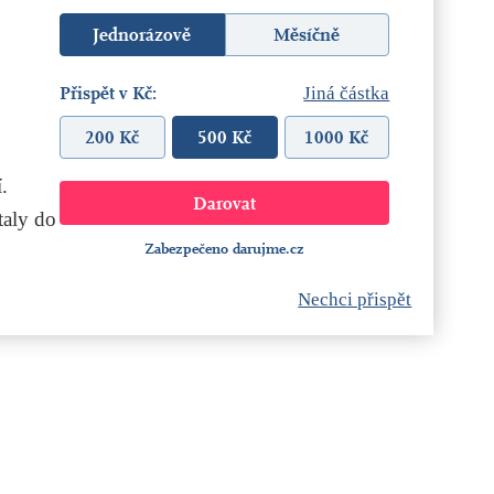
Jednorázově
Měsíčně
Přispět v Kč:
Jiná částka
200 Kč
500 Kč
1000 Kč
.
aly do
Zabezpečeno darujme.cz
Nechci přispět