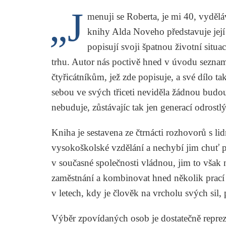
„J
menuji se Roberta, je mi 40, vyděl
knihy Alda Noveho představuje její p
popisují svoji špatnou životní sit
trhu. Autor nás poctivě hned v úvodu seznam
čtyřicátníkům, jež zde popisuje, a své dílo t
sebou ve svých třiceti neviděla žádnou budou
nebuduje, zůstávajíc tak jen generací odrostlý
Kniha je sestavena ze čtrnácti rozhovorů s li
vysokoškolské vzdělání a nechybí jim chuť pr
v současné společnosti vládnou, jim to však 
zaměstnání a kombinovat hned několik prací n
v letech, kdy je člověk na vrcholu svých sil,
Výběr zpovídaných osob je dostatečně reprezen