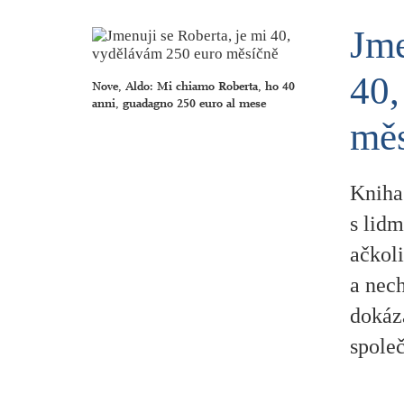
Jme
40,
Nove, Aldo: Mi chiamo Roberta, ho 40
anni, guadagno 250 euro al mese
mě
Kniha 
s lidm
ačkol
a nech
dokáza
společ