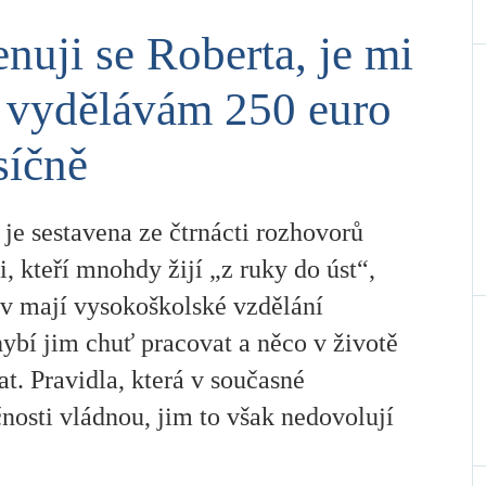
nuji se Roberta, je mi
 vydělávám 250 euro
síčně
je sestavena ze čtrnácti rozhovorů
i, kteří mnohdy žijí „z ruky do úst“,
iv mají vysokoškolské vzdělání
ybí jim chuť pracovat a něco v životě
t. Pravidla, která v současné
nosti vládnou, jim to však nedovolují