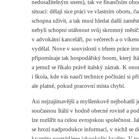
nedosažitelným snem), tak ve finančním ohod
situaci: dělají sice práci ve vlastním oboru, 
schopna uživit, a tak musí hledat další zaměs
nebyli schopni utáhnout svůj skromný měsíční
v advokátní kanceláři, po večerech a o víken
vydělal. Nove v souvislosti s trhem práce ir
připomínaje tak hospodářský boom, který Itáli
a jemuž se říkalo právě
italský zázrak
. K ono
i škola, kde vás naučí technice počínání si p
ale platné, pokud pracovní místa chybí.
Asi nejzajímavější a myšlenkově nejbohatší 
současnou Itálií v hodně obecné rovině a pod
lze rozšířit na celou evropskou společnost. Ja
se hrozí nadprodukce informací, v nichž se
kvantitu postrádáme jakoukoliv kvalitu. V tom