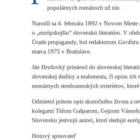
populárnych románoch už nie.
Narodil sa 4. februára 1892 v Novom Meste
o „európskejšiu“ slovenskú literatúru. V ob
Úrade propagandy, bol redaktorom
Gardistu
marca 1975 v Bratislave.
Ján Hrušovký
priniesol do slovenskej litera
slovenskej dediny a malomesta, či opisu ich 
neznámych stredozemských exteriérov, ktoré 
Odmietol pritom opis skutočného života a ot
kolegami
Tidom Gašparom
,
Gejzom Vámoš
Slovensku jestvujú autori, ktorí sledujú euró
Hotový spisovateľ