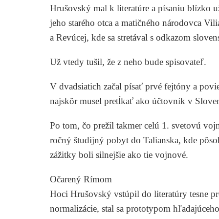
Hrušovský mal k literatúre a písaniu blízko
jeho starého otca a matičného národovca
Vil
a Revúcej, kde sa stretával s odkazom slove
Už vtedy tušil, že z neho bude spisovateľ.
V dvadsiatich začal písať prvé fejtóny a po
najskôr musel pretĺkať ako účtovník v Slov
Po tom, čo prežil takmer celú 1. svetovú voj
ročný študijný pobyt do Talianska, kde pôsob
zážitky boli silnejšie ako tie vojnové.
Očarený Rímom
Hoci Hrušovský vstúpil do literatúry tesne p
normalizácie, stal sa prototypom hľadajúceho