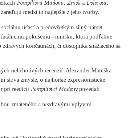
ierkach
Pompiliova Madona
,
Zmok
a
Dolorosa
,
zaraďujú medzi to najlepšie z jeho tvorby.
 sociálnu účasť a predovšetkým silný námet.
 fatálnemu pokušeniu - mníšku, ktorá podľahne
o zdravých končatinách, či dôstojníka snažiaceho sa
ých nelichotivých recenzií.
Alexander Matuška
om slova zmysle, o najhoršie expresionistické
 pri reedícii
Pompiliovej Madony
povedal:
 dobou zmäteného a nezdravými vplyvmi