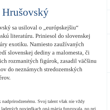
 Hrušovský
ský sa usiloval o „európskejšiu“
skú literatúru. Priniesol do slovenskej
atúry exotiku. Namiesto zaužívaných
edí slovenskej dediny a malomesta, či
ich rozmanitých figúrok, zasadil väčšinu
hov do neznámych stredozemských
érov.
 k nadprirodzenému. Svoj talent však nie vždy
y ladených poviedkach oná mágia fungovala, no pri