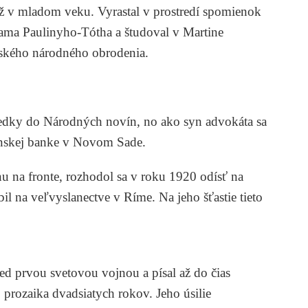
 už v mladom veku. Vyrastal v prostredí spomienok
iama Paulinyho-Tótha
a študoval v Martine
nského národného obrodenia.
viedky do Národných novín, no ako syn advokáta sa
enskej banke v Novom Sade.
nu na fronte, rozhodol sa v roku 1920 odísť na
il na veľvyslanectve v Ríme. Na jeho šťastie tieto
red prvou svetovou vojnou a písal až do čias
 prozaika dvadsiatych rokov. Jeho úsilie