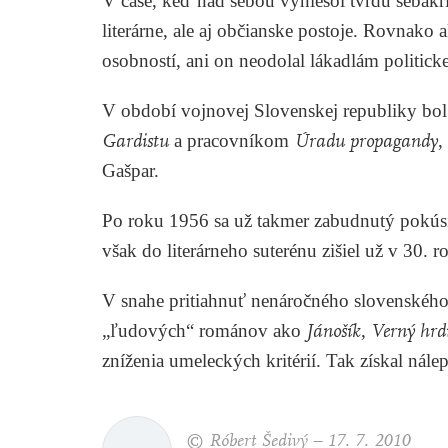
V čase, keď nad sebou vyniesol tvrdú sebakr
literárne, ale aj občianske postoje. Rovnak
osobností, ani on neodolal lákadlám politicke
V období vojnovej Slovenskej republiky bo
Gardistu
a pracovníkom
Úradu propagandy
,
Gašpar.
Po roku 1956 sa už takmer zabudnutý pokúsil
však do literárneho suterénu zišiel už v 30. r
V snahe pritiahnuť nenáročného slovenského
„ľudových“ románov ako
Jánošík
,
Verný hrd
zníženia umeleckých kritérií. Tak získal nálep
© Róbert Šedivý –
17. 7. 2010