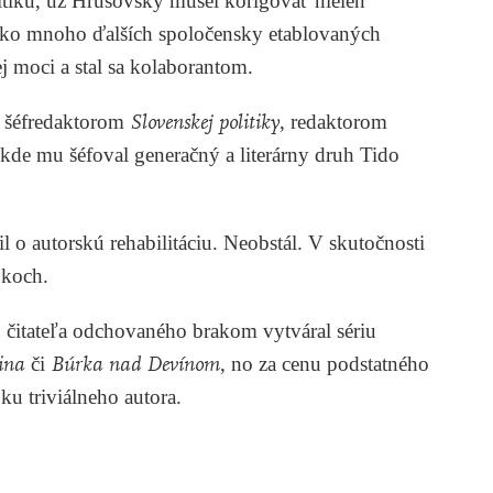
itiku, už Hrušovský musel korigovať nielen
o ako mnoho ďalších spoločensky etablovaných
j moci a stal sa kolaborantom.
l šéfredaktorom
Slovenskej politiky
, redaktorom
 kde mu šéfoval generačný a literárny druh Tido
 o autorskú rehabilitáciu. Neobstál. V skutočnosti
okoch.
 čitateľa odchovaného brakom vytváral sériu
ina
či
Búrka nad Devínom
, no za cenu podstatného
ku triviálneho autora.