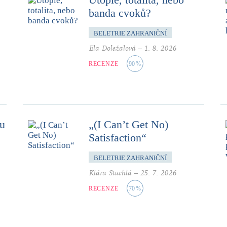
banda cvoků?
BELETRIE ZAHRANIČNÍ
Ela Doležalová
–
1. 8. 2026
RECENZE
90
%
mu
„(I Can’t Get No)
Satisfaction“
BELETRIE ZAHRANIČNÍ
Klára Stuchlá
–
25. 7. 2026
RECENZE
70
%