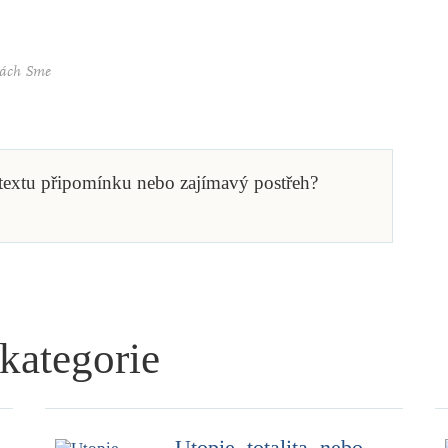
inách Sme
 textu připomínku nebo zajímavý postřeh?
 kategorie
Utopie, totalita, nebo