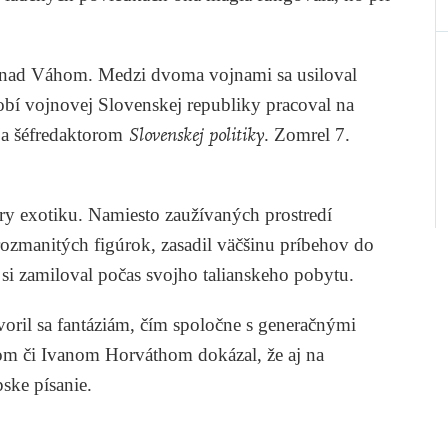
 nad Váhom. Medzi dvoma vojnami sa usiloval
dobí vojnovej Slovenskej republiky pracoval na
a šéfredaktorom
Slovenskej politiky
. Zomrel 7.
túry exotiku. Namiesto zaužívaných prostredí
rozmanitých figúrok, zasadil väčšinu príbehov do
si zamiloval počas svojho talianskeho pobytu.
voril sa fantáziám, čím spoločne s generačnými
om
či
Ivanom
Horváthom
dokázal, že aj na
pske písanie.