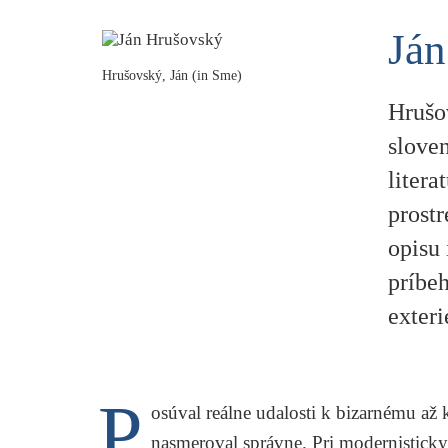
Ján
Hrušovský, Ján (in Sme)
Hrušov
sloven
liter
prostr
opisu 
príbe
exteri
P
osúval reálne udalosti k bizarnému až
nasmeroval správne. Pri modernistick