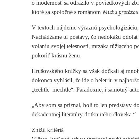
o modernosť sa odrazilo v poviedkových zb
ktoré sa spoločne s románom
Muž s protézou
V textoch nájdeme výraznú psychologizáciu,
Nachádzame tu postavy, čo nedokážu odolať
volaniu svojej telesnosti, mrzáka túžiaceho p
pokoriť krásnu ženu.
Hrušovského knižky sa však dočkali aj mnoh
dokonca vyhlásil, že ide o beletriu v najhorš
„techtle–mechtle“. Paradoxne, i samotný autor
„Aby som sa priznal, boli to len predstavy
dekadentnej literatúry dotknutého človeka.“
Znížil kritériá