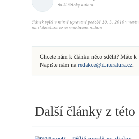
další články autora
článek vyšel v mírně upravené podobě 10. 3. 2010 v nov
na iLiteratura.cz se souhlasem autora
Chcete nám k článku něco sdělit? Máte k
Napište nám na
redakce@iLiteratura.cz
.
Další články z této
Příliš pozdě na dialog