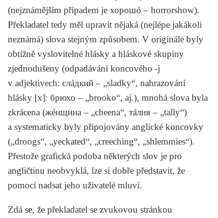
(nejznámějším případem je хорошó – horrorshow).
Překladatel tedy měl upravit nějaká (nejlépe jakákoli
neznámá) slova stejným způsobem. V originále byly
obtížně vyslovitelné hlásky a hláskové skupiny
zjednodušeny (odpadávání koncového -j
v adjektivech: cлáдкий – „sladky“, nahrazování
hlásky [x]: брюхо – „brooko“, aj.), mnohá slova byla
zkrácena (жéнщина – „cheena“, тáлия – „tally“)
a systematicky byly připojovány anglické koncovky
(„droogs“, „yeckated“, „creeching“, „shlemmies“).
Přestože grafická podoba některých slov je pro
angličtinu neobvyklá, lze si dobře představit, že
pomocí nadsat jeho uživatelé mluví.
Zdá se, že překladatel se zvukovou stránkou