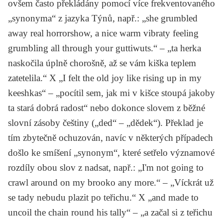
ovšem často překládány pomocí více frekventovaného
„synonyma“ z jazyka Týnů, např.: „she grumbled
away real horrorshow, a nice warm vibraty feeling
grumbling all through your
guttiwuts
.“ – „ta herka
naskočila úplně chorošně, až se vám
kiška
teplem
zatetelila.“ X „I felt the old joy like rising up in my
keeshkas
“ – „pocítil sem, jak mi v
kišce
stoupá jakoby
ta stará dobrá radost“ nebo dokonce slovem z běžné
slovní zásoby češtiny („ded“ – „dědek“). Překlad je
tím zbytečně ochuzován, navíc v některých případech
došlo ke smíšení „synonym“, které setřelo významové
rozdíly obou slov z nadsat, např.: „I'm not going to
crawl around on my
brooko
any more.“ – „Víckrát už
se tady nebudu plazit po
teřichu
.“ X „and made to
uncoil the chain round his
tally
“ – „a začal si z
teřichu