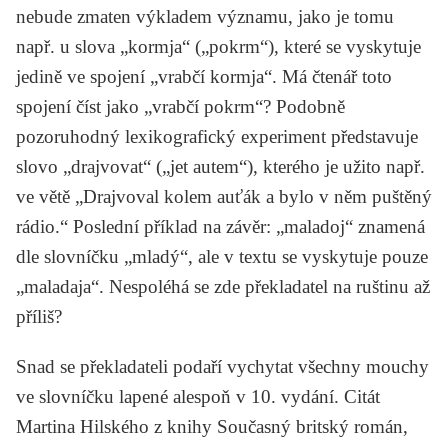
nebude zmaten výkladem významu, jako je tomu
např. u slova „kormja“ („pokrm“), které se vyskytuje
jedině ve spojení „vrabčí kormja“. Má čtenář toto
spojení číst jako „vrabčí pokrm“? Podobně
pozoruhodný lexikografický experiment představuje
slovo „drajvovat“ („jet autem“), kterého je užito např.
ve větě „Drajvoval kolem auťák a bylo v něm puštěný
rádio.“ Poslední příklad na závěr: „maladoj“ znamená
dle slovníčku „mladý“, ale v textu se vyskytuje pouze
„maladaja“. Nespoléhá se zde překladatel na ruštinu až
příliš?
Snad se překladateli podaří vychytat všechny mouchy
ve slovníčku lapené alespoň v 10. vydání. Citát
Martina Hilského z knihy
Současný britský román
,