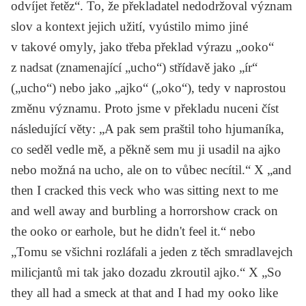
odvíjet řetěz“. To, že překladatel nedodržoval význam
slov a kontext jejich užití, vyústilo mimo jiné
v takové omyly, jako třeba překlad výrazu „ooko“
z nadsat (znamenající „ucho“) střídavě jako „ír“
(„ucho“) nebo jako „ajko“ („oko“), tedy v naprostou
změnu významu. Proto jsme v překladu nuceni číst
následující věty: „A pak sem praštil toho hjumaníka,
co seděl vedle mě, a pěkně sem mu ji usadil na ajko
nebo možná na ucho, ale on to vůbec necítil.“ X „and
then I cracked this veck who was sitting next to me
and well away and burbling a horrorshow crack on
the ooko or earhole, but he didn't feel it.“ nebo
„Tomu se všichni rozláfali a jeden z těch smradlavejch
milicjantů mi tak jako dozadu zkroutil ajko.“ X „So
they all had a smeck at that and I had my ooko like