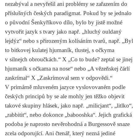
nezabýval a nevyřešil ani problémy se zařazením do
příslušných českých paradigmat. Pokud by se jednalo
o původní Šenkyříkovo dílo, bylo by jistě možné
vytvořit jazyk s tvary jako např. „hluchý ouldaný
lejdýz“ nebo s přirozeným kolísáním tvarů, např. „Byl
to bitkovej kulatej hjumaník, tlustej, s očkyma
v silnejch obroučkách.“ X „Co to bude? zeptal se jinej
hjumaník s očkama na nose“ nebo „A vězeňskej čárlí
zaskrímal
“ X „
Zaskrímoval
sem v odpovědi.“
V primárně mluveném jazyce vyslovovaném podle
českých principů by se ale mohly jen těžko objevit
takové skupiny hlásek, jako např. „milicjant“, „litlko“,
„rabbitit“, nebo dokonce „babooshka“. Jejich grafická
podoba je naprosto nevěrohodná a Burgessově snaze
zcela odporující. Ani čtenář, který nezná jediné