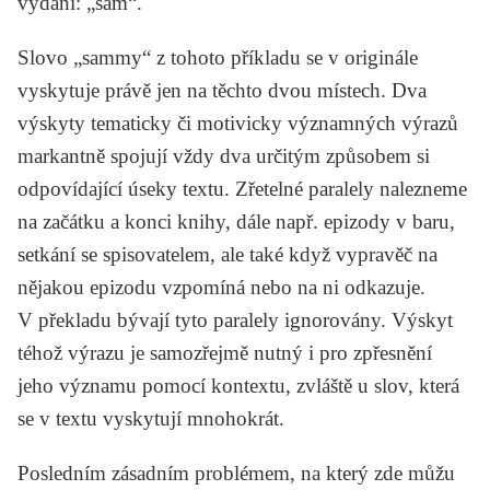
vydání: „sám“.
Slovo „sammy“ z tohoto příkladu se v originále
vyskytuje právě jen na těchto dvou místech. Dva
výskyty tematicky či motivicky významných výrazů
markantně spojují vždy dva určitým způsobem si
odpovídající úseky textu. Zřetelné paralely nalezneme
na začátku a konci knihy, dále např. epizody v baru,
setkání se spisovatelem, ale také když vypravěč na
nějakou epizodu vzpomíná nebo na ni odkazuje.
V překladu bývají tyto paralely ignorovány. Výskyt
téhož výrazu je samozřejmě nutný i pro zpřesnění
jeho významu pomocí kontextu, zvláště u slov, která
se v textu vyskytují mnohokrát.
Posledním zásadním problémem, na který zde můžu