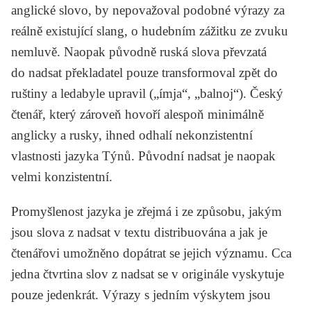
anglické slovo, by nepovažoval podobné výrazy za
reálně existující slang, o hudebním zážitku ze zvuku
nemluvě. Naopak původně ruská slova převzatá
do nadsat překladatel pouze transformoval zpět do
ruštiny a ledabyle upravil („ímja“, „balnoj“). Český
čtenář, který zároveň hovoří alespoň minimálně
anglicky a rusky, ihned odhalí nekonzistentní
vlastnosti jazyka Týnů. Původní nadsat je naopak
velmi konzistentní.
Promyšlenost jazyka je zřejmá i ze způsobu, jakým
jsou slova z nadsat v textu distribuována a jak je
čtenářovi umožněno dopátrat se jejich významu. Cca
jedna čtvrtina slov z nadsat se v originále vyskytuje
pouze jedenkrát. Výrazy s jedním výskytem jsou