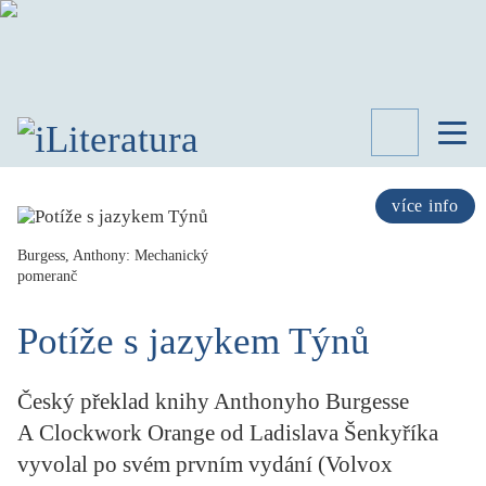
TÉMATA
RECENZE
více info
ROZHOVOR
SPISOVATELÉ
Burgess, Anthony: Mechanický
pomeranč
AKTUALITA
KNIHY
Potíže s jazykem Týnů
PŘEHLED
LITERATURY
Český překlad knihy Anthonyho Burgesse
STUDIE
KATEGORIE
A Clockwork Orange od Ladislava Šenkyříka
PORTRÉT
vyvolal po svém prvním vydání (Volvox