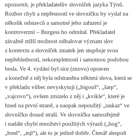
upozornit, je překladatelův slovníček jazyka Týnů.
Rozbor chyb a nepřesností ve slovníčku by vydal na
několik odstavců a samotné jeho zařazení je
kontroverzní – Burgess ho odmítal. Překladatel
závažně ztížil možnost odhalovat význam slov
z kontextu a slovníček zmatek jen stupňuje svou
nepřehledností, nekompletností i samotnou podobou
hesla. Ve 4. vydání byl sice (znovu) opraven
a konečně z něj byla odstraněna některá slova, která se
v překladu vůbec nevyskytují („bigouš“, „šarp“,
„vajcovo“), ovšem zmizelo z něj i „kvikle“, které je
hned na první straně, a naopak nepoužitý „raskaz“ ve
slovníčku dosud straší. Ve slovníčku samozřejmě
i nadále chybí množství použitých výrazů („bog“,
„bred“, „tejl“), ale to je jedině dobře. Čtenář alespoň