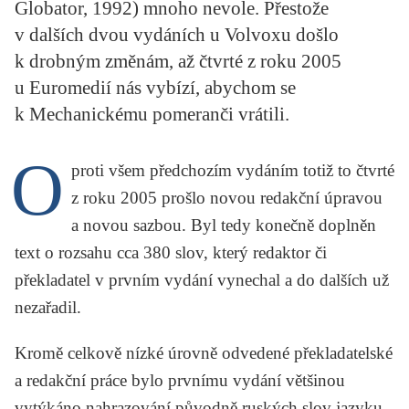
Globator, 1992) mnoho nevole. Přestože
KRITIKA PŘEKLADU
v dalších dvou vydáních u Volvoxu došlo
UKÁZKA
k drobným změnám, až čtvrté z roku 2005
u Euromedií nás vybízí, abychom se
SLOUPEK
k
Mechanickému pomeranči
vrátili.
ILIGLOSA
O
proti všem předchozím vydáním totiž to čtvrté
z roku 2005 prošlo novou redakční úpravou
a novou sazbou. Byl tedy konečně doplněn
text o rozsahu cca 380 slov, který redaktor či
překladatel v prvním vydání vynechal a do dalších už
nezařadil.
Kromě celkově nízké úrovně odvedené překladatelské
a redakční práce bylo prvnímu vydání většinou
vytýkáno nahrazování původně ruských slov jazyku