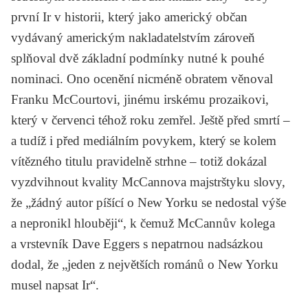
první Ir v historii, který jako americký občan
vydávaný americkým nakladatelstvím zároveň
splňoval dvě základní podmínky nutné k pouhé
nominaci. Ono ocenění nicméně obratem věnoval
Franku McCourtovi
, jinému irskému prozaikovi,
který v červenci téhož roku zemřel. Ještě před smrtí –
a tudíž i před mediálním povykem, který se kolem
vítězného titulu pravidelně strhne – totiž dokázal
vyzdvihnout kvality McCannova majstrštyku slovy,
že „žádný autor píšící o New Yorku se nedostal výše
a nepronikl hlouběji“, k čemuž McCannův kolega
a vrstevník
Dave Eggers
s nepatrnou nadsázkou
dodal, že „jeden z největších románů o New Yorku
musel napsat Ir“.