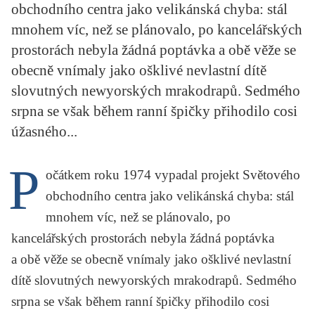
obchodního centra jako velikánská chyba: stál
KRITIKA PŘEKLADU
mnohem víc, než se plánovalo, po kancelářských
UKÁZKA
prostorách nebyla žádná poptávka a obě věže se
obecně vnímaly jako ošklivé nevlastní dítě
SLOUPEK
slovutných newyorských mrakodrapů. Sedmého
ILIGLOSA
srpna se však během ranní špičky přihodilo cosi
úžasného...
P
očátkem roku 1974 vypadal projekt Světového
obchodního centra jako velikánská chyba: stál
mnohem víc, než se plánovalo, po
kancelářských prostorách nebyla žádná poptávka
a obě věže se obecně vnímaly jako ošklivé nevlastní
dítě slovutných newyorských mrakodrapů. Sedmého
srpna se však během ranní špičky přihodilo cosi