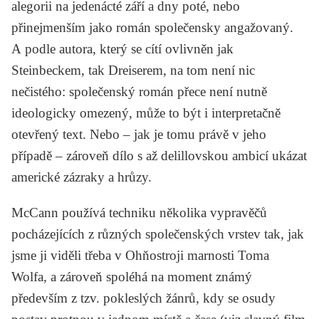
alegorii na jedenácté září a dny poté, nebo
přinejmenším jako román společensky angažovaný.
A podle autora, který se cítí ovlivněn jak
Steinbeckem
, tak
Dreiserem
, na tom není nic
nečistého: společenský román přece není nutně
ideologicky omezený, může to být i interpretačně
otevřený text. Nebo – jak je tomu právě v jeho
případě – zároveň dílo s až delillovskou ambicí ukázat
americké zázraky a hrůzy.
McCann používá techniku několika vypravěčů
pocházejících z různých společenských vrstev tak, jak
jsme ji viděli třeba v
Ohňostroji marnosti
Toma
Wolfa
, a zároveň spoléhá na moment známý
především z tzv. pokleslých žánrů, kdy se osudy