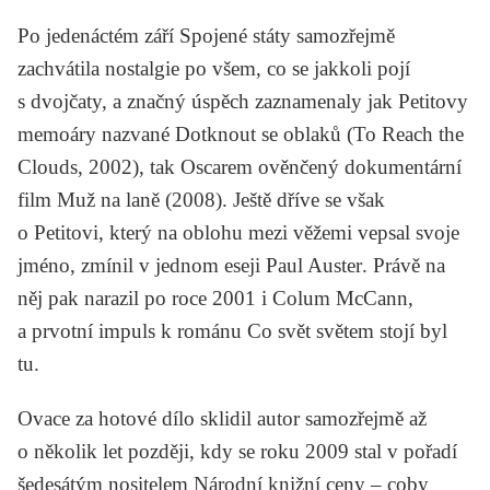
Po jedenáctém září Spojené státy samozřejmě
zachvátila nostalgie po všem, co se jakkoli pojí
s dvojčaty, a značný úspěch zaznamenaly jak
Petitovy
memoáry nazvané Dotknout se oblaků (
To Reach the
Clouds
, 2002), tak Oscarem ověnčený dokumentární
film
Muž na laně
(2008). Ještě dříve se však
o Petitovi, který na oblohu mezi věžemi vepsal svoje
jméno, zmínil v jednom eseji
Paul Auster
. Právě na
něj pak narazil po roce 2001 i
Colum McCann
,
a prvotní impuls k románu
Co svět světem stojí
byl
tu.
Ovace za hotové dílo sklidil autor samozřejmě až
o několik let později, kdy se roku 2009 stal v pořadí
šedesátým nositelem Národní knižní ceny – coby