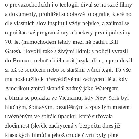
o provazochodcích i o teologii, díval se na staré filmy
a dokumenty, prohlížel si dobové fotografie, které ho
dle vlastních slov inspirují vždy nejvíce, a zajímal se
o počítačové programátory a hackery první poloviny
70. let (mimochodem tehdy mezi ně patřil i Bill
Gates). Hovořil také s živými lidmi: s policií vyrazil
do Bronxu, neboť chtěl nasát jazyk ulice, a promluvil
si též se soudcem nebo se staršími tvůrci tegů. To vše
mu posloužilo k přesvědčivému zachycení léta, kdy
Amerikou zmítal skandál známý jako Watergate
a blížila se porážka ve Vietnamu, kdy New York byl
hlučným, špinavým, bezútěšným a zpustlým místem
uvězněným ve spirále úpadku, které sužovala
zločinnost (skvěle zachycená v bezpočtu dnes již
klasických filmů) a jehož chudé čtvrti byly plné