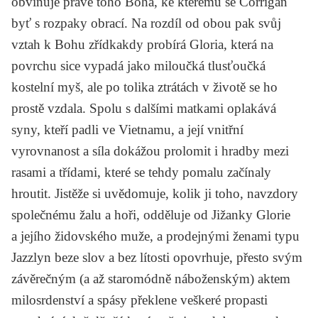
obviňuje právě toho Boha, ke kterému se Corrigan
byť s rozpaky obrací. Na rozdíl od obou pak svůj
vztah k Bohu zřídkakdy probírá Gloria, která na
povrchu sice vypadá jako miloučká tlusťoučká
kostelní myš, ale po tolika ztrátách v životě se ho
prostě vzdala. Spolu s dalšími matkami oplakává
syny, kteří padli ve Vietnamu, a její vnitřní
vyrovnanost a síla dokážou prolomit i hradby mezi
rasami a třídami, které se tehdy pomalu začínaly
hroutit. Jistěže si uvědomuje, kolik ji toho, navzdory
společnému žalu a hoři, odděluje od Jižanky Glorie
a jejího židovského muže, a prodejnými ženami typu
Jazzlyn beze slov a bez lítosti opovrhuje, přesto svým
závěrečným (a až staromódně náboženským) aktem
milosrdenství a spásy překlene veškeré propasti