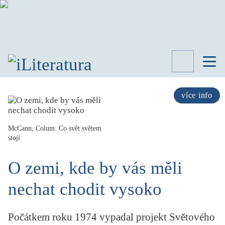
TÉMATA
RECENZE
více info
ROZHOVOR
SPISOVATELÉ
McCann, Colum: Co svět světem
stojí
AKTUALITA
KNIHY
O zemi, kde by vás měli
PŘEHLED
LITERATURY
nechat chodit vysoko
STUDIE
KATEGORIE
PORTRÉT
Počátkem roku 1974 vypadal projekt Světového