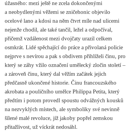
úžasného: mezi ještě ne zcela dokončenými
a neobydlenými věžemi se zničehonic objevilo
ocelové lano a kdosi na něm čtvrt míle nad ulicemi
nejenže chodil, ale také tančil, ležel a odpočíval,
přičemž vzdálenost mezi dvojčaty urazil celkem
osmkrát. Lidé spěchající do práce a přivolaná policie
nejprve s nevírou a pak s obdivem přihlíželi činu, pro
který se záhy vžilo označení umělecký zločin století –
a zároveň činu, který dal věžím začátek jejich
předčasně ukončené historie. Činu francouzského
akrobata a pouličního umělce Philippa Petita, který
předtím i potom provedl spoustu odvážných kousků
na nezvyklých místech, ale symboliky své nevinně
šílené malé revoluce, jíž jakoby popřel zemskou
přitažlivost, už víckrát nedosáhl.