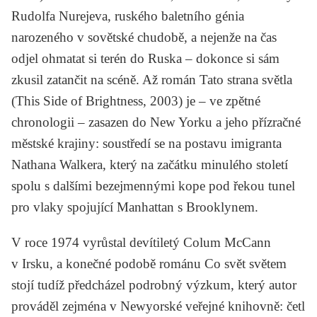
Rudolfa Nurejeva, ruského baletního génia
narozeného v sovětské chudobě, a nejenže na čas
odjel ohmatat si terén do Ruska – dokonce si sám
zkusil zatančit na scéně. Až román Tato strana světla
(
This Side of Brightness
, 2003) je – ve zpětné
chronologii – zasazen do New Yorku a jeho přízračné
městské krajiny: soustředí se na postavu imigranta
Nathana Walkera, který na začátku minulého století
spolu s dalšími bezejmennými kope pod řekou tunel
pro vlaky spojující Manhattan s Brooklynem.
V roce 1974 vyrůstal devítiletý Colum McCann
v Irsku, a konečné podobě románu
Co svět světem
stojí
tudíž předcházel podrobný výzkum, který autor
prováděl zejména v Newyorské veřejné knihovně: četl