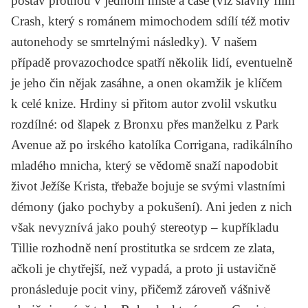
postav protnou v jednom místě a čase (viz slavný film
Crash
, který s románem mimochodem sdílí též motiv
autonehody se smrtelnými následky). V našem
případě provazochodce spatří několik lidí, eventuelně
je jeho čin nějak zasáhne, a onen okamžik je klíčem
k celé knize. Hrdiny si přitom autor zvolil vskutku
rozdílné: od šlapek z Bronxu přes manželku z Park
Avenue až po irského katolíka Corrigana, radikálního
mladého mnicha, který se vědomě snaží napodobit
život Ježíše Krista, třebaže bojuje se svými vlastními
démony (jako pochyby a pokušení). Ani jeden z nich
však nevyznívá jako pouhý stereotyp – kupříkladu
Tillie rozhodně není prostitutka se srdcem ze zlata,
ačkoli je chytřejší, než vypadá, a proto ji ustavičně
pronásleduje pocit viny, přičemž zároveň vášnivě