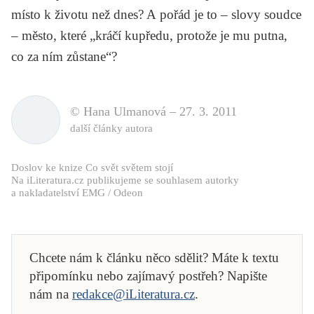
místo k životu než dnes? A pořád je to – slovy soudce
– město, které „kráčí kupředu, protože je mu putna,
co za ním zůstane“?
© Hana Ulmanová –
27. 3. 2011
další články autora
Doslov ke knize
Co svět světem stojí
Na iLiteratura.cz publikujeme se souhlasem autorky
a nakladatelství EMG / Odeon
Chcete nám k článku něco sdělit? Máte k textu
připomínku nebo zajímavý postřeh? Napište
nám na
redakce@iLiteratura.cz
.