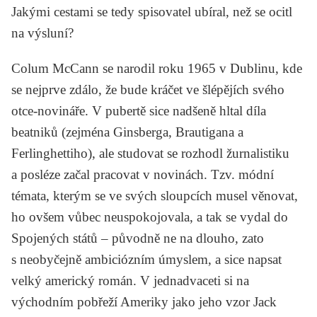
Jakými cestami se tedy spisovatel ubíral, než se ocitl
na výsluní?
Colum McCann se narodil roku 1965 v Dublinu, kde
se nejprve zdálo, že bude kráčet ve šlépějích svého
otce-novináře. V pubertě sice nadšeně hltal díla
beatniků (zejména
Ginsberga, Brautigana
a
Ferlinghettiho
), ale studovat se rozhodl žurnalistiku
a posléze začal pracovat v novinách. Tzv. módní
témata, kterým se ve svých sloupcích musel věnovat,
ho ovšem vůbec neuspokojovala, a tak se vydal do
Spojených států – původně ne na dlouho, zato
s neobyčejně ambiciózním úmyslem, a sice napsat
velký americký román. V jednadvaceti si na
východním pobřeží Ameriky jako jeho vzor
Jack