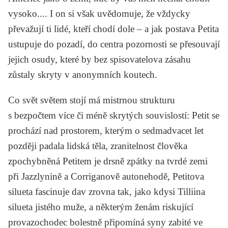
vysoko.... I on si však uvědomuje, že vždycky
převažují ti lidé, kteří chodí dole – a jak postava Petita
ustupuje do pozadí, do centra pozornosti se přesouvají
jejich osudy, které by bez spisovatelova zásahu
zůstaly skryty v anonymních koutech.
Co svět světem stojí
má mistrnou strukturu
s bezpočtem více či méně skrytých souvislostí: Petit se
prochází nad prostorem, kterým o sedmadvacet let
později padala lidská těla, zranitelnost člověka
zpochybněná Petitem je drsně zpátky na tvrdé zemi
při Jazzlynině a Corriganově autonehodě, Petitova
silueta fascinuje dav zrovna tak, jako kdysi Tilliina
silueta jistého muže, a některým ženám riskující
provazochodec bolestně připomíná syny zabité ve