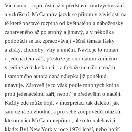
Vietnamu – a přerůstá až v představu zmrtvýchvstání
a vzkříšení. McCannův jazyk se přitom v závislosti na
té které postavě rozpíná od květnatého a nábožensky
zabarveného až po strohý a jímavý, a v několika
podobách se tak zpracovávají věčná témata lásky
a ztráty, chudoby, víry a umění. Navíc je to román
o jedenáctém září, přestože je ono datum zmíněno
v jediné větě ke konci – a třebaže nemálo čtenářů
i samotného autora daná nálepka již poněkud
unavuje. Zároveň je to však podle mnohých kniha
proti jedenáctému září, neboť je především o naději.
Každý zde může dojít v interpretaci tak daleko, jak
sám uzná za vhodné, a pro sebe zodpovědět otázku,
kterou nám McCann nepřímo, ale o to naléhavěji
klade: Byl New York v roce 1974 lepší, nebo horší