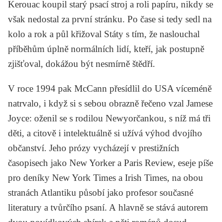
Kerouac
koupil starý psací stroj a roli papíru, nikdy se
však nedostal za první stránku. Po čase si tedy sedl na
kolo a rok a půl křižoval Státy s tím, že naslouchal
příběhům úplně normálních lidí, kteří, jak postupně
zjišťoval, dokážou být nesmírně štědří.
V roce 1994 pak McCann přesídlil do USA víceméně
natrvalo, i když si s sebou obrazně řečeno vzal
Jamese
Joyce
: oženil se s rodilou Newyorčankou, s níž má tři
děti, a citově i intelektuálně si užívá výhod dvojího
občanství. Jeho prózy vycházejí v prestižních
časopisech jako New Yorker a Paris Review, eseje píše
pro deníky New York Times a Irish Times, na obou
stranách Atlantiku působí jako profesor současné
literatury a tvůrčího psaní. A hlavně se stává autorem