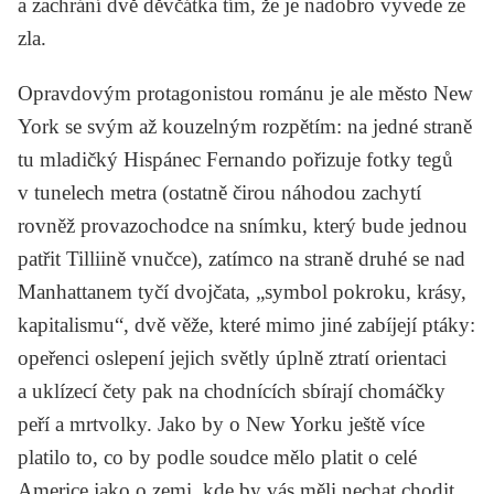
a zachrání dvě děvčátka tím, že je nadobro vyvede ze
zla.
Opravdovým protagonistou románu je ale město New
York se svým až kouzelným rozpětím: na jedné straně
tu mladičký Hispánec Fernando pořizuje fotky tegů
v tunelech metra (ostatně čirou náhodou zachytí
rovněž provazochodce na snímku, který bude jednou
patřit Tilliině vnučce), zatímco na straně druhé se nad
Manhattanem tyčí dvojčata, „symbol pokroku, krásy,
kapitalismu“, dvě věže, které mimo jiné zabíjejí ptáky:
opeřenci oslepení jejich světly úplně ztratí orientaci
a uklízecí čety pak na chodnících sbírají chomáčky
peří a mrtvolky. Jako by o New Yorku ještě více
platilo to, co by podle soudce mělo platit o celé
Americe jako o zemi, kde by vás měli nechat chodit