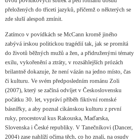
dvou povídkových sbírek a pěti románů dosud
přeložených do třiceti jazyků, přičemž o některých se
zde sluší alespoň zmínit.
Zatímco v povídkách se McCann kromě jiného
zabývá irskou politickou tragédií tak, jak se promítá
do životů běžných mužů a žen, a přidruženými tématy
exilu, vykořenění a ztráty, v rozsáhlejších prózách
brilantně dokazuje, že není vázán na jedno místo, čas
či kulturu. Ve svém předposledním románu
Zoli
(2007), který se začíná odvíjet v Československu
počátku 30. let, vypráví příběh fiktivní romské
básnířky, a aby poznal cikánskou kulturu z první
ruky, procestoval kus Rakouska, Maďarska,
Slovenska i České republiky. V Tanečníkovi (
Dancer
,
2004) zase nahlíží očima těch, co ho znali, na osudy