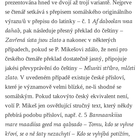
prezentována hned ve dvojí až trojí variantě. Nejprve
se čtenář setkává s přepisem somálského originálního
výrazu/ů v přepisu do latinky – č. 1
Af daboolan waa
dahab
, pak následuje přesný překlad do češtiny –
Zavřená ústa jsou zlato
a nakonec v některých
případech, pokud se P. Mikešovi zdálo, že není pro
českého čtenáře překlad dostatečně jasný, připojuje
jakési převyprávění do češtiny –
Mluviti stříbro, mlčeti
zlato
. V uvedeném případě existuje české přísloví,
které je významově velmi blízké, ne-li shodné se
somálským. Pokud takovýto český ekvivalent není,
volí P. Mikeš jen osvětlující stručný text, který někdy
přebírá podobu přísloví, např. č. 5
Bannaankiisa
mare maadiisa geed ma qabsado – Tomu, kdo se vyhne
křoví, se o ně šaty nezachytí – Kdo se vyhýbá potížím,