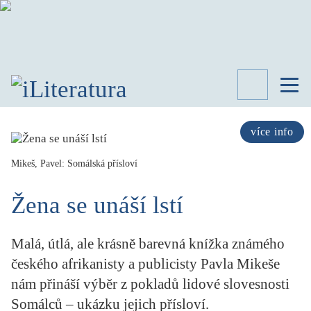
TÉMATA
RECENZE
více info
ROZHOVOR
SPISOVATELÉ
Mikeš, Pavel: Somálská přísloví
AKTUALITA
Žena se unáší lstí
KNIHY
PŘEHLED
LITERATURY
Malá, útlá, ale krásně barevná knížka známého
STUDIE
českého afrikanisty a publicisty Pavla Mikeše
KATEGORIE
nám přináší výběr z pokladů lidové slovesnosti
PORTRÉT
Somálců – ukázku jejich přísloví.