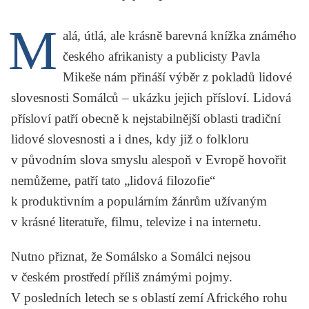
KRITIKA PŘEKLADU
M
alá, útlá, ale krásně barevná knížka známého
UKÁZKA
českého afrikanisty a publicisty
Pavla
SLOUPEK
Mikeše
nám přináší výběr z pokladů lidové
slovesnosti Somálců – ukázku jejich přísloví. Lidová
ILIGLOSA
přísloví patří obecně k nejstabilnější oblasti tradiční
lidové slovesnosti a i dnes, kdy již o folkloru
v původním slova smyslu alespoň v Evropě hovořit
nemůžeme, patří tato „lidová filozofie“
k produktivním a populárním žánrům užívaným
v krásné literatuře, filmu, televize i na internetu.
Nutno přiznat, že Somálsko a Somálci nejsou
v českém prostředí příliš známými pojmy.
V posledních letech se s oblastí zemí Afrického rohu