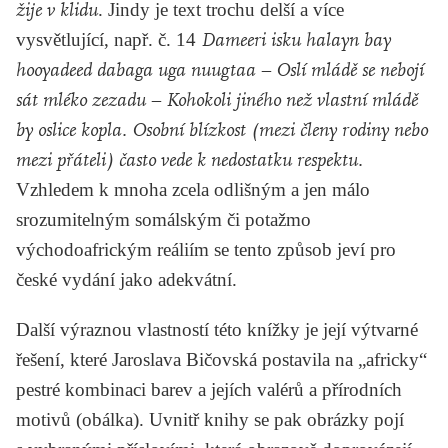
žije v klidu
. Jindy je text trochu delší a více
vysvětlující, např. č. 14
Dameeri isku halayn bay
hooyadeed dabaga uga nuugtaa – Oslí mládě se nebojí
sát mléko zezadu – Kohokoli jiného než vlastní mládě
by oslice kopla. Osobní blízkost (mezi členy rodiny nebo
mezi přáteli) často vede k nedostatku respektu.
Vzhledem k mnoha zcela odlišným a jen málo
srozumitelným somálským či potažmo
východoafrickým reáliím se tento způsob jeví pro
české vydání jako adekvátní.
Další výraznou vlastností této knížky je její výtvarné
řešení, které Jaroslava Bičovská postavila na „africky“
pestré kombinaci barev a jejích valérů a přírodních
motivů (obálka). Uvnitř knihy se pak obrázky pojí