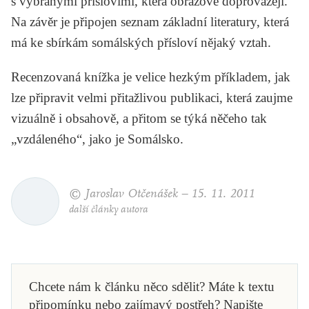
s vybranými příslovími, která obrazově doprovázejí.
Na závěr je připojen seznam základní literatury, která
má ke sbírkám somálských přísloví nějaký vztah.
Recenzovaná knížka je velice hezkým příkladem, jak
lze připravit velmi přitažlivou publikaci, která zaujme
vizuálně i obsahově, a přitom se týká něčeho tak
„vzdáleného“, jako je Somálsko.
© Jaroslav Otčenášek –
15. 11. 2011
další články autora
Chcete nám k článku něco sdělit? Máte k textu
připomínku nebo zajímavý postřeh? Napište