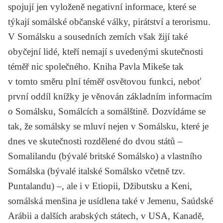
spojují jen vyloženě negativní informace, které se
týkají somálské občanské války, pirátství a terorismu.
V Somálsku a sousedních zemích však žijí také
obyčejní lidé, kteří nemají s uvedenými skutečnosti
téměř nic společného. Kniha Pavla Mikeše tak
v tomto směru plní téměř osvětovou funkci, neboť
první oddíl knížky je věnován základním informacím
o Somálsku, Somálcích a somálštině. Dozvídáme se
tak, že somálsky se mluví nejen v Somálsku, které je
dnes ve skutečnosti rozdělené do dvou států –
Somalilandu (bývalé britské Somálsko) a vlastního
Somálska (bývalé italské Somálsko včetně tzv.
Puntalandu) –, ale i v Etiopii, Džibutsku a Keni,
somálská menšina je usídlena také v Jemenu, Saúdské
Arábii a dalších arabských státech, v USA, Kanadě,