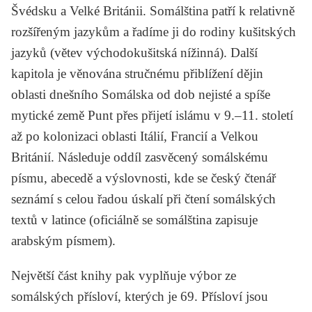
Švédsku a Velké Británii. Somálština patří k relativně
rozšířeným jazykům a řadíme ji do rodiny kušitských
jazyků (větev východokušitská nížinná). Další
kapitola je věnována stručnému přiblížení dějin
oblasti dnešního Somálska od dob nejisté a spíše
mytické země Punt přes přijetí islámu v 9.–11. století
až po kolonizaci oblasti Itálií, Francií a Velkou
Británií. Následuje oddíl zasvěcený somálskému
písmu, abecedě a výslovnosti, kde se český čtenář
seznámí s celou řadou úskalí při čtení somálských
textů v latince (oficiálně se somálština zapisuje
arabským písmem).
Největší část knihy pak vyplňuje výbor ze
somálských přísloví, kterých je 69. Přísloví jsou