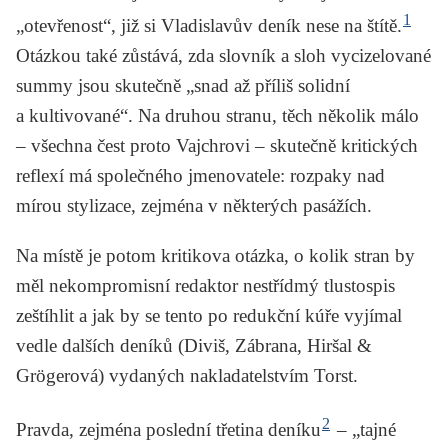
1
„otevřenost“, již si Vladislavův deník nese na štítě.
Otázkou také zůstává, zda slovník a sloh vycizelované
summy jsou skutečně „snad až příliš solidní
a kultivované“. Na druhou stranu, těch několik málo
– všechna čest proto Vajchrovi – skutečně kritických
reflexí má společného jmenovatele: rozpaky nad
mírou stylizace, zejména v některých pasážích.
Na místě je potom kritikova otázka, o kolik stran by
měl nekompromisní redaktor nestřídmý tlustospis
zeštíhlit a jak by se tento po redukční kúře vyjímal
vedle dalších deníků (
Diviš
,
Zábrana
,
Hiršal &
Grögerová
) vydaných nakladatelstvím Torst.
2
Pravda, zejména poslední třetina deníku
– „tajné