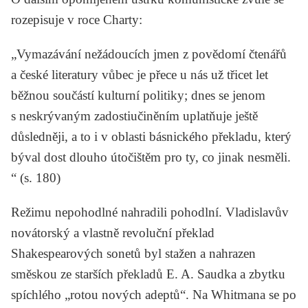
rozepisuje v roce Charty:
„Vymazávání nežádoucích jmen z povědomí čtenářů
a české literatury vůbec je přece u nás už třicet let
běžnou součástí kulturní politiky; dnes se jenom
s neskrývaným zadostiučiněním uplatňuje ještě
důsledněji, a to i v oblasti básnického překladu, který
býval dost dlouho útočištěm pro ty, co jinak
nesměli.
“ (s. 180)
Režimu nepohodlné nahradili pohodlní. Vladislavův
novátorský a vlastně revoluční překlad
Shakespearových
sonetů byl stažen a nahrazen
směskou ze starších překladů
E. A. Saudka
a zbytku
spíchlého „rotou nových adeptů“. Na
Whitmana
se po