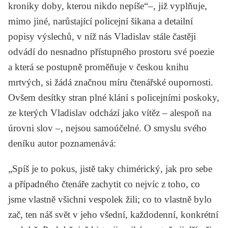
kroniky doby, kterou nikdo nepíše“–, již vyplňuje,
mimo jiné, narůstající policejní šikana a detailní
popisy výslechů, v níž nás Vladislav stále častěji
odvádí do nesnadno přístupného prostoru své poezie
a která se postupně proměňuje v českou knihu
mrtvých, si žádá značnou míru čtenářské oupornosti.
Ovšem desítky stran plné klání s policejními poskoky,
ze kterých Vladislav odchází jako vítěz – alespoň na
úrovni slov –, nejsou samoúčelné. O smyslu svého
deníku autor poznamenává:
„Spíš je to pokus, jistě taky chimérický, jak pro sebe
a případného čtenáře zachytit co nejvíc z toho, co
jsme vlastně všichni vespolek žili; co to vlastně bylo
zač, ten náš svět v jeho všední, každodenní, konkrétní