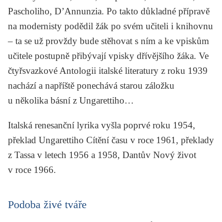
Pascholiho, D’Annunzia.
Po takto důkladné přípravě
na modernisty podědil žák po svém učiteli i knihovnu
– ta se už provždy bude stěhovat s ním a ke vpiskům
učitele postupně přibývají vpisky dřívějšího žáka. Ve
čtyřsvazkové
Antologii italské literatury
z roku 1939
nachází a napříště ponechává starou záložku
u několika básní z Ungarettiho…
Italská renesanční lyrika
vyšla poprvé roku 1954,
překlad
Ungarettiho
Cítění času
v roce 1961, překlady
z
Tassa
v letech 1956 a 1958,
Dantův
Nový život
v roce 1966.
Podoba živé tváře