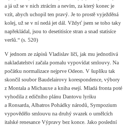
a já už se v nich ztrácím a nevím, za který konec je
vzít, abych uchopil ten pravý. Je to prostě vyježděná
kolej, už se v ní nedá jet dál. Vždyť jsem se toho taky
napřekládal, jsou to desetitisíce stran a snad statisíce
veršů.“ (s. 520)
V jednom ze zápisů Vladislav líčí, jak mu jednotlivá
nakladatelství začala pomalu vypovídat smlouvy. Na
počátku normalizace nejprve Odeon. V šuplíku tak
skončil soubor
Baudelairovy
korespondence, výbory
z
Montala
a
Michauxe
a kniha esejí. Mladá fronta poté
vyhodila z edičního plánu
Dantovu
lyriku
a
Ronsarda,
Albatros
Pohádky národů
, Sympozium
vypovědělo smlouvu na druhý svazek o umělcích
italské renesance
Výpravy bez konce.
Jako poslední