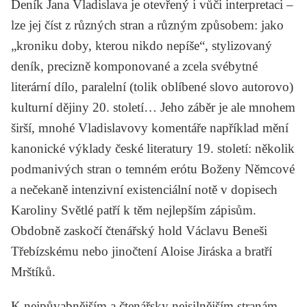
Deník Jana Vladislava je otevřený i vůči interpretaci –
lze jej číst z různých stran a různým způsobem: jako
„kroniku doby, kterou nikdo nepíše“, stylizovaný
deník, precizně komponované a zcela svébytné
literární dílo, paralelní (tolik oblíbené slovo autorovo)
kulturní dějiny 20. století… Jeho záběr je ale mnohem
širší, mnohé Vladislavovy komentáře například mění
kanonické výklady české literatury 19. století: několik
podmanivých stran o temném erótu
Boženy Němcové
a nečekaně intenzivní existenciální notě v dopisech
Karoliny Světlé
patří k těm nejlepším zápisům.
Obdobně zaskočí čtenářský hold
Václavu Beneši
Třebízskému
nebo jinočtení
Aloise Jiráska
a bratří
Mrštíků
.
K nejpůvabnějším a čtenářsky nejsilnějším stranám