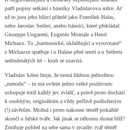
patří popisy setkání s básníky Vladislavova srdce. Ať
už to jsou jeho blízcí přátelé jako
František Halas
,
nebo
Jaroslav Seifert,
anebo básníci, které překládal:
Giuseppe Ungaretti, Eugenio Montale
a
Henri
Michaux
. To „harmonické, uklidňující a vyrovnané“
z Michauxe spatřuje i u Halase před smrtí a u Seiferta
sedmdesátých let – kruh se uzavírá.
Vladislav kdesi lituje, že nemá žádnou jednolitou
„metodu“ – to má ovšem jedno velké pozitivum:
uchopuje totiž každý jev zvlášť, a právě proto dochází
k osobitým, originálním a vždy pečlivě podloženým
(!) závěrům. Možná i proto nakonec téměř pokaždé
skončí u lidské tváře. Jak jinak se někomu dostat blíž?
Zmiňuje pohled na sebe sama v zrcadle: tvář téměř