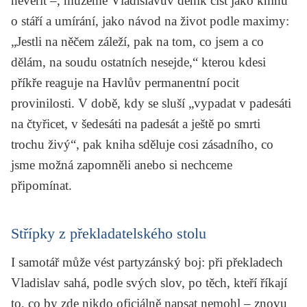
nevěřit –, můžeme Vladislavův deník číst jako knihu
o stáří a umírání, jako návod na život podle maximy:
„Jestli na něčem záleží, pak na tom, co jsem a co
dělám, na soudu ostatních nesejde,“ kterou kdesi
příkře reaguje na
Havlův
permanentní pocit
provinilosti. V době, kdy se sluší „vypadat v padesáti
na čtyřicet, v šedesáti na padesát a ještě po smrti
trochu živý“, pak kniha sděluje cosi zásadního, co
jsme možná zapomněli anebo si nechceme
připomínat.
Střípky z překladatelského stolu
I samotář může vést partyzánský boj: při překladech
Vladislav sahá, podle svých slov, po těch, kteří říkají
to, co by zde nikdo oficiálně napsat nemohl – znovu