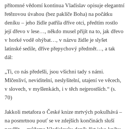
přítomné vědomí kontinua Vladislav opisuje elegantní
řetězovou úvahou (bez paklíče Boha) na počátku
deníku – jeho židle patřila dříve otci, předtím rostlo
její dřevo v lese…, někdo musel přijít na to, jak dřevo
v horké vodě ohýbat…, v názvu židle je slyšet
latinské sedile, dříve přepychový předmět…, a tak
dál:
„Ti, co nás předešli, jsou všichni tady s námi.
Mlčenliví, neviditelní, neslyšitelní, utajení ve věcech,
v slovech, v myšlenkách, i v těch nejprostších.“ (s.
70)
Jakkoli metafora o České knize mrtvých pokulhává –
na posmrtnou pouť se ve zdejších končinách sluší