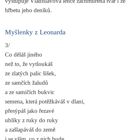
vystupuje Vladislavova lehce zachmuřená tvář i ze
hřbetu jeho deníků.
Myšlenky z Leonarda
3/
Co děláš jiného
než to, že vytloukáš
ze zlatých palic šišek,
ze samčích žaludů
a ze samičích bukvic
semena, která potěžkáváš v dlani,
přesýpáš jako řezavé
uhlíky z ruky do ruky
a zašlapáváš do země
i se vším, co z nich bude