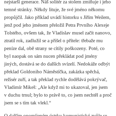
nejstarší generace. Náš solitér za stolem zmiňuje i jeho
temné stránky. Někdy lituje, že své jméno někomu
propůjčil. Jako příklad uvádí historku s
Jiřím Weilem
,
jenž pod jeho jménem přeložil
Petra Prvního
Alexeje
Tolstého
, ovšem tak, že Vladislav musel začít nanovo,
ztratil rok, zadlužil se a přišel o přítele: třebaže mu
peníze dal, obě strany se cítily poškozeny. Poté, co
byl naopak on sám nucen překládat pod jmény
jiných, dostává se do dalších svízelí. Nedokáže odbýt
překlad
Goldoniho
Náměstíčka,
zakázka spěchá,
režisér zuří, a tak překlad rychle dodělává pokrývač,
Vladimír Mikeš:
„Ale když mi to ukazoval, jen jsem
v duchu trnul; bylo to právě to, co jsem nechtěl a proč
jsem se s tím tak vlekl.“
O dalším opomíjeném ústrku komunistické zvůle se