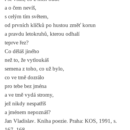
a o čem nevíš,
s celým tím světem,
od prvních klíčků po hustou změť korun
a pravdu letokruhů, kterou odhalí
teprve řez?
Co děláš jiného
než to, že vytloukáš
semena z toho, co už bylo,
co ve tmě dozrálo
pro tebe bez jména
a ve tmě vydá stromy,
jež nikdy nespatříš
a jménem nepoznáš?
Jan Vladislav
. Kniha poezie.
Praha: KOS, 1991, s.
167–168.