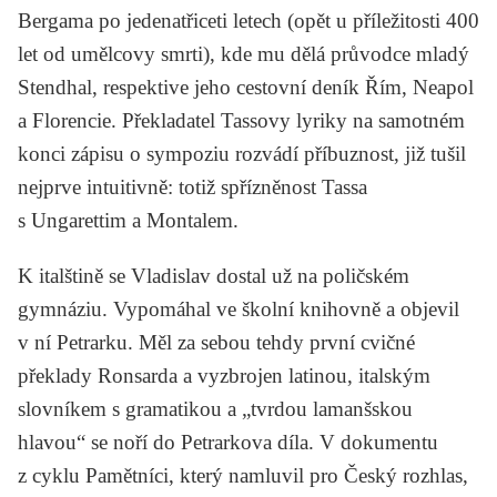
Bergama po jedenatřiceti letech (opět u příležitosti 400
let od umělcovy smrti), kde mu dělá průvodce mladý
Stendhal,
respektive jeho cestovní deník
Řím, Neapol
a Florencie.
Překladatel
Tassovy
lyriky na samotném
konci zápisu o sympoziu rozvádí příbuznost, již tušil
nejprve intuitivně: totiž spřízněnost Tassa
s
Ungarettim
a
Montalem
.
K italštině se Vladislav dostal už na poličském
gymnáziu. Vypomáhal ve školní knihovně a objevil
v ní
Petrarku.
Měl za sebou tehdy první cvičné
překlady
Ronsarda
a vyzbrojen latinou, italským
slovníkem s gramatikou a „tvrdou lamanšskou
hlavou“ se noří do Petrarkova díla. V dokumentu
z cyklu
Pamětníci,
který namluvil pro Český rozhlas,