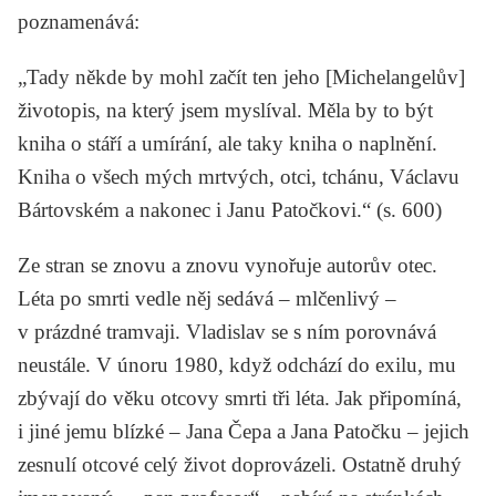
poznamenává:
„Tady někde by mohl začít ten jeho [Michelangelův]
životopis, na který jsem myslíval. Měla by to být
kniha o stáří a umírání, ale taky kniha o naplnění.
Kniha o všech mých mrtvých, otci, tchánu, Václavu
Bártovském a nakonec i Janu Patočkovi.“ (s. 600)
Ze stran se znovu a znovu vynořuje autorův otec.
Léta po smrti vedle něj sedává – mlčenlivý –
v prázdné tramvaji. Vladislav se s ním porovnává
neustále. V únoru 1980, když odchází do exilu, mu
zbývají do věku otcovy smrti tři léta. Jak připomíná,
i jiné jemu blízké –
Jana Čepa
a
Jana Patočku
– jejich
zesnulí otcové celý život doprovázeli. Ostatně druhý