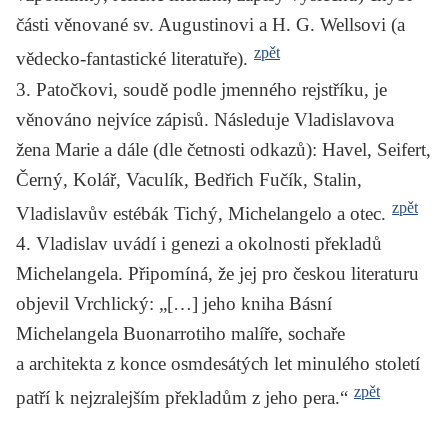
části věnované sv. Augustinovi a H. G. Wellsovi (a
zpět
vědecko-fantastické literatuře).
3.
Patočkovi, soudě podle jmenného rejstříku, je
věnováno nejvíce zápisů. Následuje Vladislavova
žena Marie a dále (dle četnosti odkazů): Havel, Seifert,
Černý, Kolář, Vaculík, Bedřich Fučík, Stalin,
zpět
Vladislavův estébák Tichý, Michelangelo a otec.
4.
Vladislav uvádí i genezi a okolnosti překladů
Michelangela. Připomíná, že jej pro českou literaturu
objevil Vrchlický: „[…] jeho kniha
Básní
Michelangela Buonarrotiho malíře, sochaře
a architekta
z konce osmdesátých let minulého století
zpět
patří k nejzralejším překladům z jeho pera.“