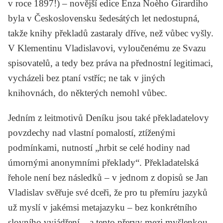
v roce 1897!) – novější edice
Enza Noèho Girardiho
byla v Československu šedesátých let nedostupná,
takže knihy překladů zastaraly dříve, než vůbec vyšly.
V Klementinu Vladislavovi, vyloučenému ze Svazu
spisovatelů, a tedy bez práva na přednostní legitimaci,
vycházeli bez ptaní vstříc; ne tak v jiných
knihovnách, do některých nemohl vůbec.
Jedním z leitmotivů
Deníku
jsou také překladatelovy
povzdechy nad vlastní pomalostí, ztíženými
podmínkami, nutností „hrbit se celé hodiny nad
úmornými anonymními překlady“. Překladatelská
řehole není bez následků – v jednom z dopisů se Jan
Vladislav svěřuje své dceři, že pro tu přemíru jazyků
už myslí v jakémsi metajazyku – bez konkrétního
slovního vyjádření – a tento přeryv mezi myšlenkou