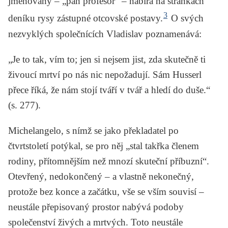
jmenovaný – „pan profesor“ – nabírá na stránkách
3
deníku rysy zástupné otcovské postavy.
O svých
nezvyklých společnících Vladislav poznamenává:
„Je to tak, vím to; jen si nejsem jist, zda skutečně ti
živoucí mrtví po nás nic nepožadují. Sám Husserl
přece říká, že nám stojí tváří v tvář a hledí do duše.“
(s. 277).
Michelangelo, s nímž se jako překladatel po
čtvrtstoletí potýkal, se pro něj „stal takřka členem
rodiny, přítomnějším než mnozí skuteční příbuzní“.
Otevřený, nedokončený – a vlastně nekonečný,
protože bez konce a začátku, vše se vším souvisí –
neustále přepisovaný prostor nabývá podoby
společenství živých a mrtvých. Toto neustále