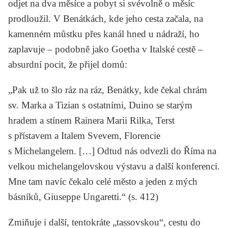
odjet na dva měsíce a pobyt si svévolně o měsíc
prodloužil. V Benátkách, kde jeho cesta začala, na
kamenném můstku přes kanál hned u nádraží, ho
zaplavuje – podobně jako
Goetha
v
Italské cestě
–
absurdní pocit, že přijel domů:
„Pak už to šlo ráz na ráz, Benátky, kde čekal chrám
sv. Marka a Tizian s ostatními, Duino se starým
hradem a stínem Rainera Marii Rilka, Terst
s přístavem a Italem Svevem, Florencie
s Michelangelem. […] Odtud nás odvezli do Říma na
velkou michelangelovskou výstavu a další konferenci.
Mne tam navíc čekalo celé město a jeden z mých
básníků, Giuseppe Ungaretti.“ (s. 412)
Zmiňuje i další, tentokráte „tassovskou“, cestu do