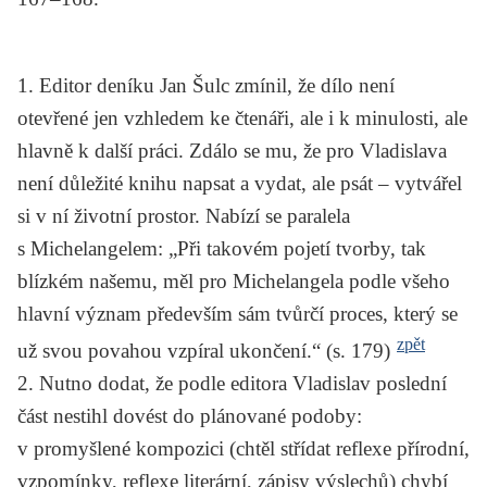
1.
Editor deníku Jan Šulc zmínil, že dílo není
otevřené jen vzhledem ke čtenáři, ale i k minulosti, ale
hlavně k další práci. Zdálo se mu, že pro Vladislava
není důležité knihu napsat a vydat, ale psát – vytvářel
si v ní životní prostor. Nabízí se paralela
s Michelangelem: „Při takovém pojetí tvorby, tak
blízkém našemu, měl pro Michelangela podle všeho
hlavní význam především sám tvůrčí proces, který se
zpět
už svou povahou vzpíral ukončení.“ (s. 179)
2.
Nutno dodat, že podle editora Vladislav poslední
část nestihl dovést do plánované podoby:
v promyšlené kompozici (chtěl střídat reflexe přírodní,
vzpomínky, reflexe literární, zápisy výslechů) chybí