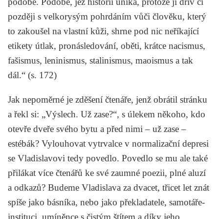
podobě. Podobě, jež historii uniká, protože ji dřív či
později s velkorysým pohrdáním vůči člověku, který
to zakoušel na vlastní kůži, shrne pod nic neříkající
etikety
útlak, pronásledování, oběti,
krátce
nacismus,
fašismus, leninismus, stalinismus, maoismus
a tak
dál.“ (s. 172)
Jak nepoměrné je zděšení čtenáře, jenž obrátil stránku
a řekl si: „Výslech. Už zase?“, s úlekem někoho, kdo
otevře dveře svého bytu a před nimi – už zase –
estébák? Vylouhovat vytrvalce v normalizační depresi
se Vladislavovi tedy povedlo. Povedlo se mu ale také
přilákat více čtenářů ke své zaumné poezii, plné aluzí
a odkazů? Budeme Vladislava za dvacet, třicet let znát
spíše jako básníka, nebo jako překladatele, samotáře-
instituci, umíněnce s čistým štítem a díky jeho