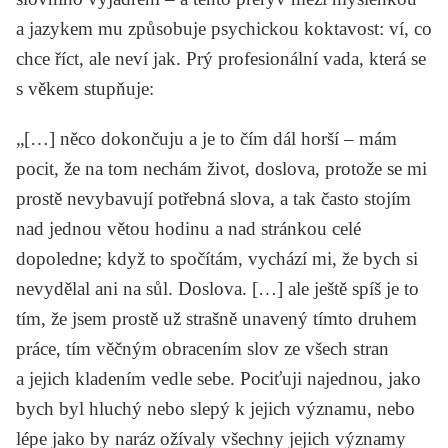
a jazykem mu způsobuje psychickou koktavost: ví, co
chce říct, ale neví jak. Prý profesionální vada, která se
s věkem stupňuje:
„[…] něco dokončuju a je to čím dál horší – mám
pocit, že na tom nechám život, doslova, protože se mi
prostě nevybavují potřebná slova, a tak často stojím
nad jednou větou hodinu a nad stránkou celé
dopoledne; když to spočítám, vychází mi, že bych si
nevydělal ani na sůl. Doslova. […] ale ještě spíš je to
tím, že jsem prostě už strašně unavený tímto druhem
práce, tím věčným obracením slov ze všech stran
a jejich kladením vedle sebe. Pociťuji najednou, jako
bych byl hluchý nebo slepý k jejich významu, nebo
lépe jako by naráz ožívaly všechny jejich významy