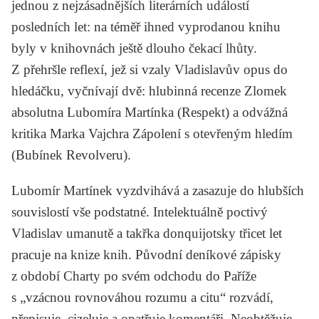
jednou z nejzásadnějších literárních událostí
posledních let: na téměř ihned vyprodanou knihu
byly v knihovnách ještě dlouho čekací lhůty.
Z přehršle reflexí, jež si vzaly Vladislavův opus do
hledáčku, vyčnívají dvě: hlubinná recenze
Zlomek
absolutna
Lubomíra Martínka
(
Respek
t) a odvážná
kritika
Marka Vajchra
Zápolení s otevřeným hledím
(
Bubínek Revolveru
).
Lubomír Martínek vyzdvihává a zasazuje do hlubších
souvislostí vše podstatné. Intelektuálně poctivý
Vladislav umanutě a takřka donquijotsky třicet let
pracuje na knize knih. Původní deníkové zápisky
z období Charty po svém odchodu do Paříže
s „vzácnou rovnováhou rozumu a citu“ rozvádí,
přepisuje, cizeluje a opatřuje komentáři. Neobtěžuje