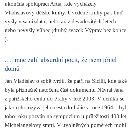
ukončila spolupráci Artia, kde vycházely
Vladislavovy dětské knihy. Uvedené knihy pak buď
vyšly v samizdatu, nebo až v devadesátých letech,
nebo nevyšly vůbec (druhý svazek
Výprav bez konce
).
…i mne zalil absurdní pocit, že jsem přijel
domů
Jan Vladislav o sobě tvrdil, že patří na Sicílii, kde také
byla příznačně natočena část dokumentu
Návrat Jana
z pařížského exilu do Prahy v létě 2003.
V deníku se
jako echo ozývá jeho cesta do Itálie v roce 1964 – byl
toho roku pozván na sympozium u příležitosti 400 let
Michelangelovy smrti. V uvolněných poměrech mohl