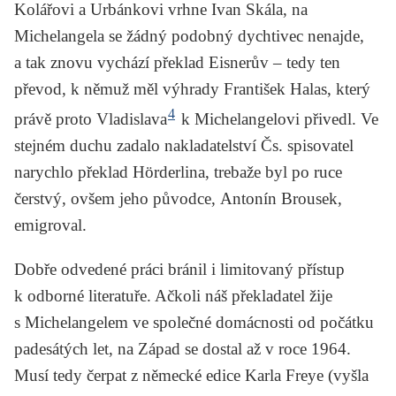
Kolářovi
a
Urbánkovi
vrhne
Ivan Skála,
na
Michelangela
se žádný podobný dychtivec nenajde,
a tak znovu vychází překlad
Eisnerův
– tedy ten
převod, k němuž měl výhrady
František Halas
, který
4
právě proto Vladislava
k Michelangelovi přivedl. Ve
stejném duchu zadalo nakladatelství Čs. spisovatel
narychlo překlad
Hörderlina
,
trebaže byl po ruce
čerstvý, ovšem jeho původce,
Antonín Brousek
,
emigroval.
Dobře odvedené práci bránil i limitovaný přístup
k odborné literatuře. Ačkoli náš překladatel žije
s Michelangelem ve společné domácnosti od počátku
padesátých let, na Západ se dostal až v roce 1964.
Musí tedy čerpat z německé edice
Karla Freye
(vyšla