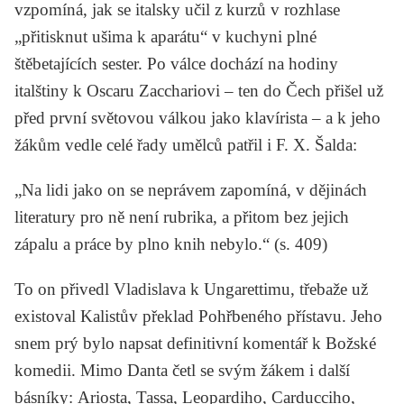
vzpomíná, jak se italsky učil z kurzů v rozhlase
„přitisknut ušima k aparátu“ v kuchyni plné
štěbetajících sester. Po válce dochází na hodiny
italštiny k
Oscaru Zacchariovi
– ten do Čech přišel už
před první světovou válkou jako klavírista – a k jeho
žákům vedle celé řady umělců patřil i
F. X. Šalda:
„Na lidi jako on se neprávem zapomíná, v dějinách
literatury pro ně není rubrika, a přitom bez jejich
zápalu a práce by plno knih nebylo.“ (s. 409)
To on přivedl Vladislava k
Ungarettimu,
třebaže už
existoval
Kalistův
překlad
Pohřbeného přístavu.
Jeho
snem prý bylo napsat definitivní komentář k
Božské
komedii.
Mimo
Danta
četl se svým žákem i další
básníky:
Ariosta, Tassa, Leopardiho, Carducciho,