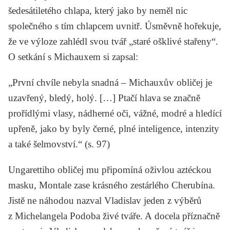
šedesátiletého chlapa, který jako by neměl nic
společného s tím chlapcem uvnitř. Úsměvně hořekuje,
že ve výloze zahlédl svou tvář „staré ošklivé stařeny“.
O setkání s
Michauxem
si zapsal:
„První chvíle nebyla snadná – Michauxův obličej je
uzavřený, bledý, holý. […] Ptačí hlava se značně
prořídlými vlasy, nádherné oči, vážné, modré a hledící
upřeně, jako by byly černé, plné inteligence, intenzity
a také šelmovství.“ (s. 97)
Ungarettiho
obličej mu připomíná oživlou aztéckou
masku,
Montale
zase krásného zestárlého Cherubína.
Jistě ne náhodou nazval Vladislav jeden z výběrů
z
Michelangela
Podoba živé tváře.
A docela příznačně