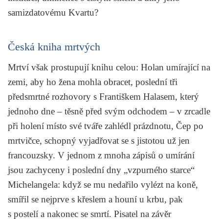
samizdatovému
Kvartu?
Česká kniha mrtvých
Mrtví však prostupují knihu celou:
Holan
umírající na
zemi, aby ho žena mohla obracet, poslední tři
předsmrtné rozhovory s
Františkem Halasem,
který
jednoho dne – těsně před svým odchodem – v zrcadle
při holení místo své tváře zahlédl prázdnotu,
Čep
po
mrtvičce, schopný vyjadřovat se s jistotou už jen
francouzsky. V jednom z mnoha zápisů o umírání
jsou zachyceny i poslední dny „vzpurného starce“
Michelangela
:
když se mu nedařilo vylézt na koně,
smířil se nejprve s křeslem a houní u krbu, pak
s postelí a nakonec se smrtí. Pisatel na závěr