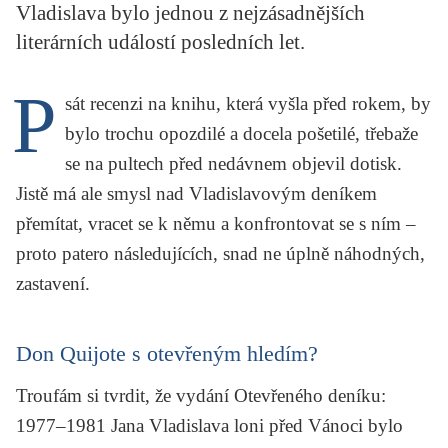
Vladislava bylo jednou z nejzásadnějších
KRITIKA PŘEKLADU
literárních událostí posledních let.
UKÁZKA
P
sát recenzi na knihu, která vyšla před rokem, by
SLOUPEK
bylo trochu opozdilé a docela pošetilé, třebaže
ILIGLOSA
se na pultech před nedávnem objevil dotisk.
Jistě má ale smysl nad Vladislavovým deníkem
přemítat, vracet se k němu a konfrontovat se s ním –
proto patero následujících, snad ne úplně náhodných,
zastavení.
Don Quijote s otevřeným hledím?
Troufám si tvrdit, že vydání
Otevřeného deníku:
1977–1981
Jana Vladislava
loni před Vánoci bylo