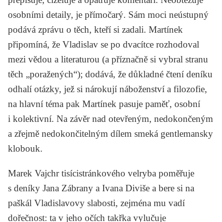
osobními detaily, je přímočarý. Sám moci neústupný
podává zprávu o těch, kteří si zadali. Martínek
připomíná, že Vladislav se po dvacítce rozhodoval
mezi vědou a literaturou (a příznačně si vybral stranu
těch „poražených“); dodává, že důkladné čtení deníku
odhalí otázky, jež si nárokují náboženství a filozofie,
na hlavní téma pak Martínek pasuje paměť, osobní
i kolektivní. Na závěr nad otevřeným, nedokončeným
a zřejmě nedokončitelným dílem smeká gentlemansky
klobouk.
Marek Vajchr tisícistránkového velryba poměřuje
s deníky
Jana Zábrany
a
Ivana Diviše
a bere si na
paškál Vladislavovy slabosti, zejména mu vadí
dořečnost: ta v jeho očích takřka vylučuje