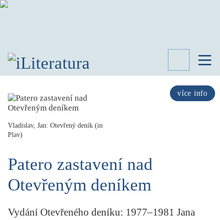
TÉMATA
RECENZE
více info
ROZHOVOR
SPISOVATELÉ
Vladislav, Jan: Otevřený deník (in
Plav)
AKTUALITA
KNIHY
Patero zastavení nad
PŘEHLED
LITERATURY
Otevřeným deníkem
STUDIE
KATEGORIE
PORTRÉT
Vydání Otevřeného deníku: 1977–1981 Jana