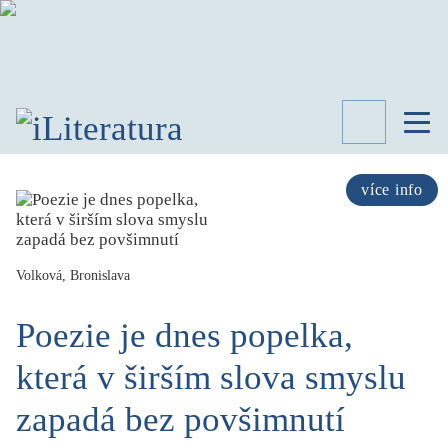
TÉMATA
RECENZE
více info
ROZHOVOR
SPISOVATELÉ
Volková, Bronislava
AKTUALITA
KNIHY
Poezie je dnes popelka,
PŘEHLED
LITERATURY
která v širším slova smyslu
STUDIE
KATEGORIE
zapadá bez povšimnutí
PORTRÉT