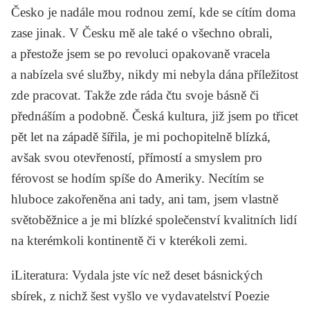
Česko je nadále mou rodnou zemí, kde se cítím doma
zase jinak. V Česku mě ale také o všechno obrali,
a přestože jsem se po revoluci opakovaně vracela
a nabízela své služby, nikdy mi nebyla dána příležitost
zde pracovat. Takže zde ráda čtu svoje básně či
přednáším a podobně. Česká kultura, již jsem po třicet
pět let na západě šířila, je mi pochopitelně blízká,
avšak svou otevřeností, přímostí a smyslem pro
férovost se hodím spíše do Ameriky. Necítím se
hluboce zakořeněna ani tady, ani tam, jsem vlastně
světoběžnice a je mi blízké společenství kvalitních lidí
na kterémkoli kontinentě či v kterékoli zemi.
iLiteratura
: Vydala jste víc než deset básnických
sbírek, z nichž šest vyšlo ve vydavatelství Poezie