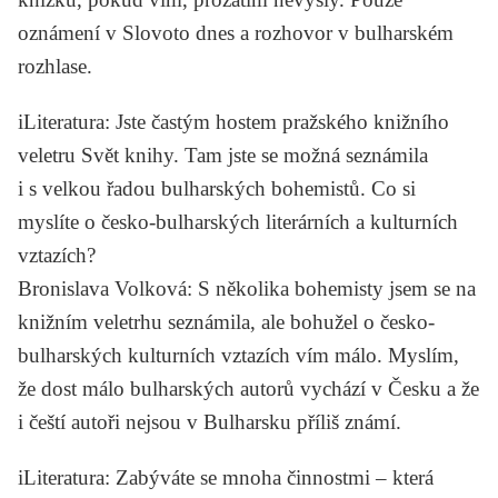
oznámení v
Slovoto dnes
a rozhovor v bulharském
rozhlase.
iLiteratura
: Jste častým hostem pražského knižního
veletru Svět knihy. Tam jste se možná seznámila
i s velkou řadou bulharských bohemistů. Co si
myslíte o česko-bulharských literárních a kulturních
vztazích?
Bronislava Volková
: S několika bohemisty jsem se na
knižním veletrhu seznámila, ale bohužel o česko-
bulharských kulturních vztazích vím málo. Myslím,
že dost málo bulharských autorů vychází v Česku a že
i čeští autoři nejsou v Bulharsku příliš známí.
iLiteratura
: Zabýváte se mnoha činnostmi – která