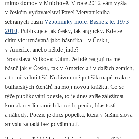
mimo domov v Mnichově. V roce 2012 vám vyšla
v českém vydavatelství Pavel Mervart kniha
sebraných básní
Vzpomínky moře. Básně z let 1973–
2010
. Publikujete jak česky, tak anglicky. Kde se
cítíte víc uznávaná jako básnířka – v Česku,
v Americe, anebo někde jinde?
Bronislava Volková
: Cítím, že lidé reagují na mé
básně jak v Česku, tak v Americe a i v dalších zemích,
a to mě velmi těší. Nedávno mě potěšila např. reakce
bulharských čtenářů na moji novou knížku. Co se
týče publikování poezie, to je dnes spíše záležitost
kontaktů v literárních kruzích, peněz, hlasitosti
a náhody. Poezie je dnes popelka, která v širším slova
smyslu zapadá bez povšimnutí.