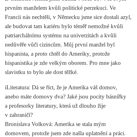
prvním manželem kvůli politické perzekuci. Ve
Francii nás nechtěli, v Německu jsme sice dostali azyl,
ale budovat tam kariéru bylo téměř nemožné kvůli
patriarchálnímu systému na univerzitách a kvůli
nedůvěře vůči cizincům. Můj první manžel byl
hispanista, a proto chtěl do Ameriky, protože
hispanistika je zde velkým oborem. Pro mne jako
slavistku to bylo ale dost těžké.
iLiteratura
: Dá se říct, že je Amerika váš domov,
anebo máte domovy dva? Jaké jsou pocity básnířky
a profesorky literatury, která už dlouho žije
v zahraničí?
Bronislava Volková
: Amerika se stala mým
domovem, protože jsem zde našla uplatnění a práci.