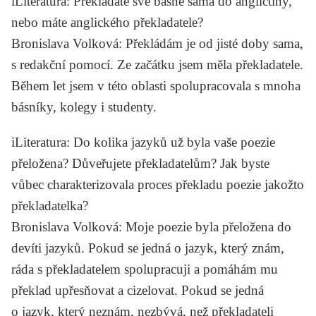
iLiteratura
: Překládáte své básně sama do angličtiny,
nebo máte anglického překladatele?
Bronislava Volková
: Překládám je od jisté doby sama,
s redakční pomocí. Ze začátku jsem měla překladatele.
Během let jsem v této oblasti spolupracovala s mnoha
básníky, kolegy i studenty.
iLiteratura
: Do kolika jazyků už byla vaše poezie
přeložena? Důveřujete překladatelům? Jak byste
vůbec charakterizovala proces překladu poezie jakožto
překladatelka?
Bronislava Volková
: Moje poezie byla přeložena do
devíti jazyků. Pokud se jedná o jazyk, který znám,
ráda s překladatelem spolupracuji a pomáhám mu
překlad upřesňovat a cizelovat. Pokud se jedná
o jazyk, který neznám, nezbývá, než překladateli