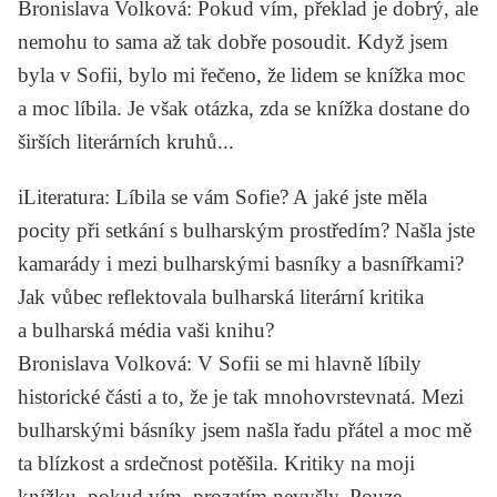
Bronislava Volková
: Pokud vím, překlad je dobrý, ale
nemohu to sama až tak dobře posoudit. Když jsem
byla v Sofii, bylo mi řečeno, že lidem se knížka moc
a moc líbila. Je však otázka, zda se knížka dostane do
širších literárních kruhů...
iLiteratura
: Líbila se vám Sofie? A jaké jste měla
pocity při setkání s bulharským prostředím? Našla jste
kamarády i mezi bulharskými basníky a basnířkami?
Jak vůbec reflektovala bulharská literární kritika
a bulharská média vaši knihu?
Bronislava Volková
: V Sofii se mi hlavně líbily
historické části a to, že je tak mnohovrstevnatá. Mezi
bulharskými básníky jsem našla řadu přátel a moc mě
ta blízkost a srdečnost potěšila. Kritiky na moji
knížku, pokud vím, prozatím nevyšly. Pouze