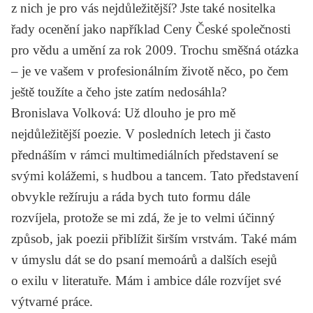
z nich je pro vás nejdůležitější? Jste také nositelka
řady ocenění jako například Ceny České společnosti
pro vědu a umění za rok 2009. Trochu směšná otázka
– je ve vašem v profesionálním životě něco, po čem
ještě toužíte a čeho jste zatím nedosáhla?
Bronislava Volková
: Už dlouho je pro mě
nejdůležitější poezie. V posledních letech ji často
přednáším v rámci multimediálních představení se
svými kolážemi, s hudbou a tancem. Tato představení
obvykle režíruju a ráda bych tuto formu dále
rozvíjela, protože se mi zdá, že je to velmi účinný
způsob, jak poezii přiblížit širším vrstvám. Také mám
v úmyslu dát se do psaní memoárů a dalších esejů
o exilu v literatuře. Mám i ambice dále rozvíjet své
výtvarné práce.