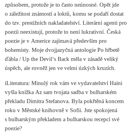
způsobem, protože je to často neúnosné. Opět jde
o záležitost známostí a loktů, komu se podaří dostat
do tzv. prestižních nakladatelství. Literární agenti pro
poezii neexistují, protože to není lukrativní. Česká
poezie je v Americe zajímavá především pro
bohemisty. Moje dvojjazyčná antologie
Po hřbetě
ďábla / Up the Devil‘s Back
měla v zásadě veliký
úspěch, ale rovněž jen ve velmi úzkých kruzích.
iLiteratura
: Minulý rok vám ve vydavatelství Haini
vyšla knížka
Az sam tvojata sadba
v bulharském
překladu
Dimitra Stefanova
. Byla pokřtěná koncem
roku v Městské knihovně v Sofii. Jste spokojená
s bulharským překladem a bulharskou recepcí své
poezie?