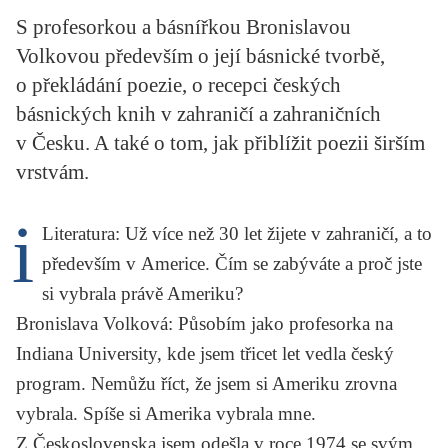
KRITIKA PŘEKLADU
S profesorkou a básnířkou Bronislavou
Volkovou především o její básnické tvorbě,
UKÁZKA
o překládání poezie, o recepci českých
SLOUPEK
básnických knih v zahraničí a zahraničních
v Česku. A také o tom, jak přiblížit poezii širším
ILIGLOSA
vrstvám.
i
Literatura
: Už více než 30 let žijete v zahraničí, a to
především v Americe. Čím se zabýváte a proč jste
si vybrala právě Ameriku?
Bronislava Volková
: Působím jako profesorka na
Indiana University, kde jsem třicet let vedla český
program. Nemůžu říct, že jsem si Ameriku zrovna
vybrala. Spíše si Amerika vybrala mne.
Z Československa jsem odešla v roce 1974 se svým