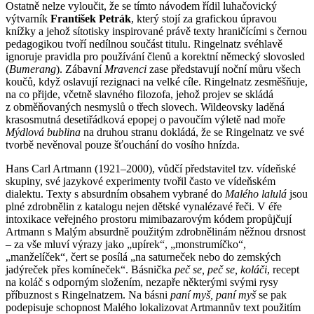
Ostatně nelze vyloučit, že se tímto návodem řídil luhačovický
výtvarník
František Petrák
, který stojí za grafickou úpravou
knížky a jehož sítotisky inspirované právě texty hraničícími s černou
pedagogikou tvoří nedílnou součást titulu. Ringelnatz svéhlavě
ignoruje pravidla pro používání členů a korektní německý slovosled
(
Bumerang
). Zábavní
Mravenci
zase představují noční můru všech
koučů, když oslavují rezignaci na velké cíle. Ringelnatz zesměšňuje,
na co přijde, včetně slavného filozofa, jehož projev se skládá
z obměňovaných nesmyslů o třech slovech. Wildeovsky laděná
krasosmutná desetiřádková epopej o pavoučím výletě nad moře
Mýdlová bublina
na druhou stranu dokládá, že se Ringelnatz ve své
tvorbě nevěnoval pouze šťouchání do vosího hnízda.
Hans Carl Artmann (1921–2000), vůdčí představitel tzv. vídeňské
skupiny, své jazykové experimenty tvořil často ve vídeňském
dialektu. Texty s absurdním obsahem vybrané do
Malého lalulá
jsou
plné zdrobnělin z katalogu nejen dětské vynalézavé řeči. V éře
intoxikace veřejného prostoru mimibazarovým kódem propůjčují
Artmann s Malým absurdně použitým zdrobnělinám něžnou drsnost
– za vše mluví výrazy jako „upírek“, „monstrumíčko“,
„manželíček“, čert se posílá „na saturneček nebo do zemských
jadýreček přes komíneček“. Básnička
peč se, peč se, koláči
, recept
na koláč s odporným složením, nezapře některými svými rysy
příbuznost s Ringelnatzem. Na básni
paní myš, paní myš
se pak
podepisuje schopnost Malého lokalizovat Artmannův text použitím