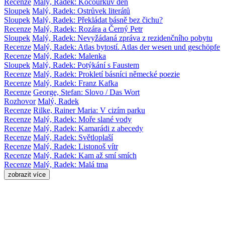
Recenze
Malý, Radek: Kocourkův den
Sloupek
Malý, Radek: Ostrůvek literátů
Sloupek
Malý, Radek: Překládat básně bez čichu?
Recenze
Malý, Radek: Rozára a Černý Petr
Sloupek
Malý, Radek: Nevyžádaná zpráva z rezidenčního pobytu
Recenze
Malý, Radek: Atlas bytostí. Atlas der wesen und geschöpfe
Recenze
Malý, Radek: Malenka
Sloupek
Malý, Radek: Potýkání s Faustem
Recenze
Malý, Radek: Prokletí básníci německé poezie
Recenze
Malý, Radek: Franz Kafka
Recenze
George, Stefan: Slovo / Das Wort
Rozhovor
Malý, Radek
Recenze
Rilke, Rainer Maria: V cizím parku
Recenze
Malý, Radek: Moře slané vody
Recenze
Malý, Radek: Kamarádi z abecedy
Recenze
Malý, Radek: Světloplaší
Recenze
Malý, Radek: Listonoš vítr
Recenze
Malý, Radek: Kam až smí smích
Recenze
Malý, Radek: Malá tma
zobrazit více