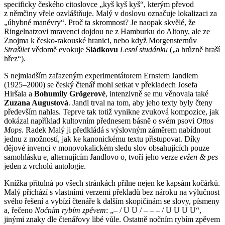
specificky českého citoslovce „kyš kyš kyš“, kterým převod
z němčiny vřele ozvláštňuje. Malý v doslovu označuje lokalizaci za
„úhybné manévry“. Proč ta skromnost? Je naopak skvělé, že
Ringelnatzovi mravenci dojdou ne z Hamburku do Altony, ale ze
Znojma k česko-rakouské hranici, nebo když Morgensternův
Strašilet
vědomě evokuje
Sládkovu
Lesní studánku
(„a hrůzně hraší
hřez“).
S nejmladším zařazeným experimentátorem Ernstem Jandlem
(1925–2000) se český čtenář mohl setkat v překladech Josefa
Hiršala a
Bohumily Grögerové
, intenzivně se mu věnovala také
Zuzana Augustová
. Jandl trval na tom, aby jeho texty byly čteny
především nahlas. Teprve tak totiž vynikne zvuková kompozice, jak
dokázal například kultovním přednesem básně o svém psovi
Ottos
Mops
. Radek Malý ji předkládá s výslovným záměrem nabídnout
jednu z možností, jak ke kanonickému textu přistupovat. Díky
dějové invenci v monovokalickém sledu slov obsahujících pouze
samohlásku e, alternujícím Jandlovo o, tvoří jeho verze
evžen & pes
jeden z vrcholů antologie.
Knížka přítulná po všech stránkách přilne nejen ke kapsám kočárků.
Malý přichází s vlastními verzemi překladů bez nároku na výlučnost
svého řešení a vybízí čtenáře k dalším skopičinám se slovy, písmeny
a, řečeno
Nočním rybím zpěvem
: „– / U U / – – – / U U U U“,
jinými znaky dle čtenářovy libé vůle. Ostatně nočním rybím zpěvem