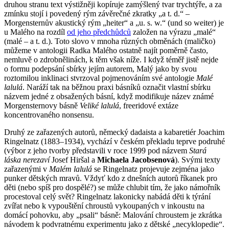
druhou stranu text výstižněji kopíruje zamýšlený tvar trychtýře, a za
zmínku stojí i povedený rým závěrečné zkratky „a t. d.“ –
Morgensternův akustický rým „heiter“ a „u. s. w.“ (und so weiter) je
u Malého na rozdíl
od jeho předchůdců
založen na výrazu „malé“
(malé – a t. d.). Toto slovo v mnoha různých obměnách (maličko)
můžeme v antologii Radka Malého ostatně najít poměrně často,
nemluvě o zdrobnělinách, k těm však níže. I když téměř jistě nejde
o formu podepsání sbírky jejím autorem, Malý jako by svou
roztomilou inklinaci stvrzoval pojmenováním své antologie
Malé
lalulá
. Naráží tak na běžnou praxi básníků označit vlastní sbírku
názvem jedné z obsažených básní, když modifikuje název známé
Morgensternovy básně
Veliké lalulá
, freeridové extáze
koncentrovaného nonsensu.
Druhý ze zařazených autorů, německý dadaista a kabaretiér Joachim
Ringelnatz (1883–1934), vychází v českém překladu teprve podruhé
(výbor z jeho tvorby představili v roce 1999 pod názvem
Stará
láska nerezaví
Josef Hiršal a
Michaela Jacobsenová
). Svými texty
zařazenými v
Malém lalulá
se Ringelnatz projevuje zejména jako
punker dětských mravů. Vždyť kdo z dnešních autorů říkanek pro
děti (nebo spíš pro dospělé?) se může chlubit tím, že jako námořník
procestoval celý svět? Ringelnatz lakonicky nabádá děti k týrání
zvířat nebo k vypouštění chroustů vykoupaných v inkoustu na
domácí pohovku, aby „psali“ básně: Malování chroustem je zkrátka
návodem k podvratnému experimentu jako z dětské „necyklopedie“.