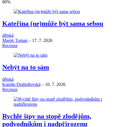
80
%
Kateřina (ne)může být sama sebou
dětská
Marek Toman
–
17. 7. 2026
Recenze
Nebýt na to sám
dětská
Kamila Drahoňovská
–
10. 7. 2026
Recenze
Rychlé šípy na stopě zlodějům,
podvodníkům i nadpřirozenu