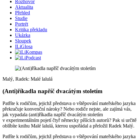
Rozhovor
Aktualita
Přehled
Studie
Portrét
Kritika překladu
Ukázka
Sloupek
ILiGlosa
Malý, Radek: Malé lalulá
(Anti)říkadla napříč dvacátým stoletím
Patříte k rodičům, jejichž představa o vštěpování mateřského jazyka
překračuje konvenční nároky? Nebo rodiče nejste, ale zajímá vás,
jak vypadala (anti)říkadla napříč dvacátým stoletím
v experimentálním pojetí čtyř německy píšících autorů? Pak si určitě
oblíbíte knihu Malé lalulá, kterou uspořádal a přeložil Radek Malý.
Patříte k rodičům, jejichž představa o vštěpování mateřského jazyka