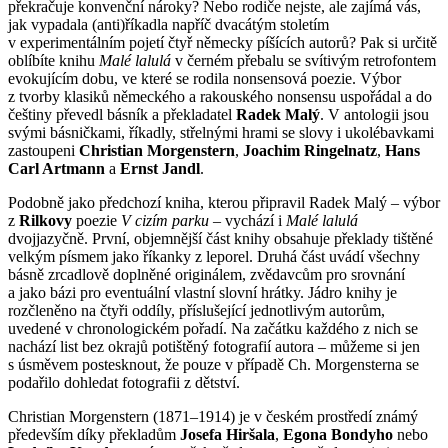
překračuje konvenční nároky? Nebo rodiče nejste, ale zajímá vás,
jak vypadala (anti)říkadla napříč dvacátým stoletím
v experimentálním pojetí čtyř německy píšících autorů? Pak si určitě
oblíbíte knihu
Malé lalulá
v černém přebalu se svítivým retrofontem
evokujícím dobu, ve které se rodila nonsensová poezie. Výbor
z tvorby klasiků německého a rakouského nonsensu uspořádal a do
češtiny převedl básník a překladatel
Radek Malý
. V antologii jsou
svými básničkami, říkadly, střelnými hrami se slovy i ukolébavkami
zastoupeni
Christian Morgenstern
,
Joachim Ringelnatz
,
Hans
Carl Artmann
a
Ernst Jandl
.
Podobně jako předchozí kniha, kterou připravil Radek Malý – výbor
z
Rilkovy
poezie
V cizím parku
– vychází i
Malé lalulá
dvojjazyčně. První, objemnější část knihy obsahuje překlady tištěné
velkým písmem jako říkanky z leporel. Druhá část uvádí všechny
básně zrcadlově doplněné originálem, zvědavcům pro srovnání
a jako bázi pro eventuální vlastní slovní hrátky. Jádro knihy je
rozčleněno na čtyři oddíly, příslušející jednotlivým autorům,
uvedené v chronologickém pořadí. Na začátku každého z nich se
nachází list bez okrajů potištěný fotografií autora – můžeme si jen
s úsměvem postesknout, že pouze v případě Ch. Morgensterna se
podařilo dohledat fotografii z dětství.
Christian Morgenstern (1871–1914) je v českém prostředí známý
především díky překladům
Josefa Hiršala
,
Egona Bondyho
nebo