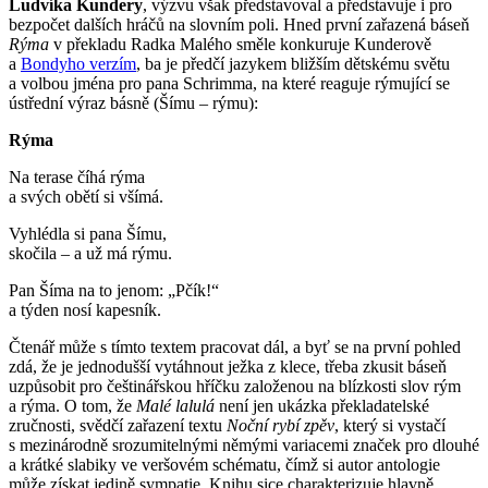
Ludvíka Kundery
, výzvu však představoval a představuje i pro
bezpočet dalších hráčů na slovním poli. Hned první zařazená báseň
Rýma
v překladu Radka Malého směle konkuruje Kunderově
a
Bondyho verzím
, ba je předčí jazykem bližším dětskému světu
a volbou jména pro pana Schrimma, na které reaguje rýmující se
ústřední výraz básně (Šímu – rýmu):
Rýma
Na terase číhá rýma
a svých obětí si všímá.
Vyhlédla si pana Šímu,
skočila – a už má rýmu.
Pan Šíma na to jenom: „Pčík!“
a týden nosí kapesník.
Čtenář může s tímto textem pracovat dál, a byť se na první pohled
zdá, že je jednodušší vytáhnout ježka z klece, třeba zkusit báseň
uzpůsobit pro češtinářskou hříčku založenou na blízkosti slov rým
a rýma. O tom, že
Malé lalulá
není jen ukázka překladatelské
zručnosti, svědčí zařazení textu
Noční rybí zpěv
, který si vystačí
s mezinárodně srozumitelnými němými variacemi značek pro dlouhé
a krátké slabiky ve veršovém schématu, čímž si autor antologie
může získat jedině sympatie. Knihu sice charakterizuje hlavně