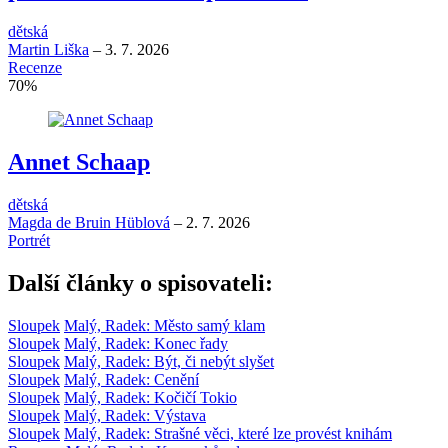
dětská
Martin Liška
–
3. 7. 2026
Recenze
70
%
Annet Schaap
dětská
Magda de Bruin Hüblová
–
2. 7. 2026
Portrét
Další články o spisovateli:
Sloupek
Malý, Radek: Město samý klam
Sloupek
Malý, Radek: Konec řady
Sloupek
Malý, Radek: Být, či nebýt slyšet
Sloupek
Malý, Radek: Cenění
Sloupek
Malý, Radek: Kočičí Tokio
Sloupek
Malý, Radek: Výstava
Sloupek
Malý, Radek: Strašné věci, které lze provést knihám