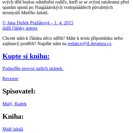
svých dětí budou odměněni rodiče, kteří se se svými ratolestmi před
spaním spustí po Niagááárských vodopááádech půvabných
nesmyslů
Malého lalulá
.
© Jana Dušek Pražáková –
1. 4. 2015
další články autora
Chcete nám k článku něco sdělit? Máte k textu připomínku nebo
zajímavý postřeh? Napište nám na
redakce@iLiteratura.cz
.
Kupte si knihu:
Podpoříte provoz našich stránek.
Recenze
Spisovatel:
Malý, Radek
Kniha:
Malé lalulá