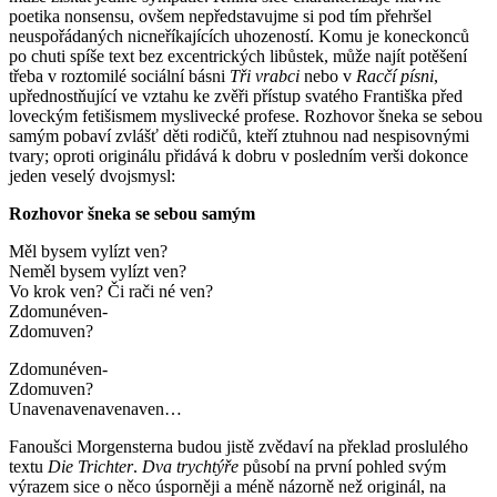
poetika nonsensu, ovšem nepředstavujme si pod tím přehršel
neuspořádaných nicneříkajících uhozeností. Komu je koneckonců
po chuti spíše text bez excentrických libůstek, může najít potěšení
třeba v roztomilé sociální básni
Tři vrabci
nebo v
Racčí písni
,
upřednostňující ve vztahu ke zvěři přístup svatého Františka před
loveckým fetišismem myslivecké profese. Rozhovor šneka se sebou
samým pobaví zvlášť děti rodičů, kteří ztuhnou nad nespisovnými
tvary; oproti originálu přidává k dobru v posledním verši dokonce
jeden veselý dvojsmysl:
Rozhovor šneka se sebou samým
Měl bysem vylízt ven?
Neměl bysem vylízt ven?
Vo krok ven? Či rači né ven?
Zdomunéven-
Zdomuven?
Zdomunéven-
Zdomuven?
Unavenavenavenaven…
Fanoušci Morgensterna budou jistě zvědaví na překlad proslulého
textu
Die Trichter
.
Dva trychtýře
působí na první pohled svým
výrazem sice o něco úsporněji a méně názorně než originál, na