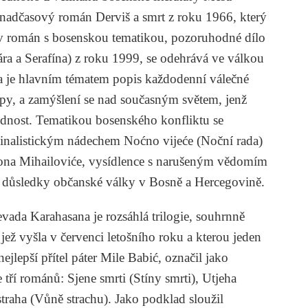
nadčasový román Derviš a smrt z roku 1966, který
ův román s bosenskou tematikou, pozoruhodné dílo
Sára a Serafína) z roku 1999, se odehrává ve válkou
a je hlavním tématem popis každodenní válečné
cipy, a zamýšlení se nad současným světem, jenž
ědnost. Tematikou bosenského konfliktu se
minalistickým nádechem Noćno vijeće (Noční rada)
ona Mihailoviće, vysídlence s narušeným vědomím
ké důsledky občanské války v Bosně a Hercegovině.
a Karahasana je rozsáhlá trilogie, souhrnně
jež vyšla v červenci letošního roku a kterou jeden
nejlepší přítel páter Mile Babić, označil jako
 tří románů: Sjene smrti (Stíny smrti), Utjeha
traha (Vůně strachu). Jako podklad sloužil