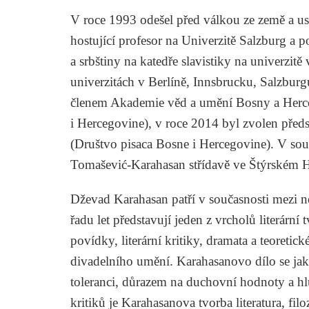
V roce 1993 odešel před válkou ze země a usí
hostující profesor na Univerzitě Salzburg a po
a srbštiny na katedře slavistiky na univerzi
univerzitách v Berlíně, Innsbrucku, Salzburg
členem Akademie věd a umění Bosny a Herce
i Hercegovine), v roce 2014 byl zvolen pře
(Društvo pisaca Bosne i Hercegovine). V sou
Tomašević-Karahasan střídavě ve Štýrském Hr
Dževad Karahasan patří v současnosti mezi ne
řadu let představují jeden z vrcholů literární
povídky, literární kritiky, dramata a teoretic
divadelního umění. Karahasanovo dílo se ja
toleranci, důrazem na duchovní hodnoty a h
kritiků je Karahasanova tvorba literatura, filo