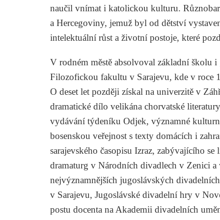
naučil vnímat i katolickou kulturu. Různoba
a Hercegoviny, jemuž byl od dětství vystave
intelektuální růst a životní postoje, které poz
V rodném městě absolvoval základní školu i
Filozofickou fakultu v Sarajevu, kde v roce 1
O deset let později získal na univerzitě v Záh
dramatické dílo velikána chorvatské literatur
vydávání týdeníku Odjek, významné kulturní
bosenskou veřejnost s texty domácích i zahra
sarajevského časopisu Izraz, zabývajícího se 
dramaturg v Národních divadlech v Zenici a v
nejvýznamnějších jugoslávských divadelních f
v Sarajevu, Jugoslávské divadelní hry v No
postu docenta na Akademii divadelních umění