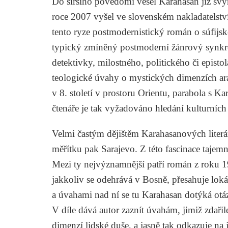
Do širšího povědomí vešel Karahasan již 
roce 2007 vyšel ve slovenském nakladatelst
tento ryze postmodernistický román o súfijs
typický zmíněný postmoderní žánrový synkre
detektivky, milostného, politického či episto
teologické úvahy o mystických dimenzích ara
v 8. století v prostoru Orientu, parabola s Ka
čtenáře je tak vyžadováno hledání kulturníc
Velmi častým dějištěm Karahasanových literá
měřítku pak Sarajevo. Z této fascinace taje
Mezi ty nejvýznamnější patří román z roku
jakkoliv se odehrává v Bosně, přesahuje lok
a úvahami nad ní se tu Karahasan dotýká otáz
V díle dává autor zaznít úvahám, jimiž zdaři
dimenzí lidské duše, a jasně tak odkazuje na