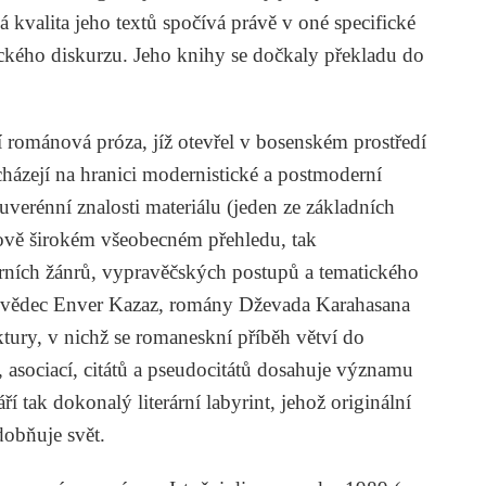
á kvalita jeho textů spočívá právě v oné specifické
fického diskurzu. Jeho knihy se dočkaly překladu do
 románová próza, jíž otevřel v bosenském prostředí
házejí na hranici modernistické a postmoderní
uverénní znalosti materiálu (jeden ze základních
rově širokém všeobecném přehledu, tak
árních žánrů, vypravěčských postupů a tematického
í vědec
Enver Kazaz
, romány Dževada Karahasana
tury, v nichž se romaneskní příběh větví do
asociací, citátů a pseudocitátů dosahuje významu
 tak dokonalý literární labyrint, jehož originální
dobňuje svět.