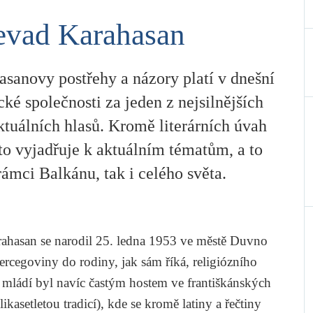
evad Karahasan
asanovy postřehy a názory platí v dnešní
ké společnosti za jeden z nejsilnějších
ktuálních hlasů. Kromě literárních úvah
to vyjadřuje k aktuálním tématům, a to
rámci Balkánu, tak i celého světa.
ahasan
se narodil 25. ledna 1953 ve městě Duvno
ercegoviny do rodiny, jak sám říká, religiózního
 mládí byl navíc častým hostem ve františkánských
ikasetletou tradicí), kde se kromě latiny a řečtiny