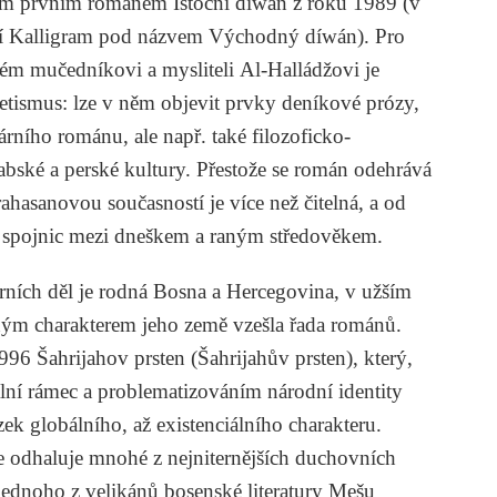
svým prvním románem
Istočni diwan
z roku 1989 (v
ví Kalligram pod názvem
Východný
díwán
). Pro
kém mučedníkovi a mysliteli
Al-Halládžovi
je
tismus: lze v něm objevit prvky deníkové prózy,
lárního románu, ale např. také filozoficko-
bské a perské kultury. Přestože se román odehrává
rahasanovou současností je více než čitelná, a od
h spojnic mezi dneškem a raným středověkem.
rních děl je rodná Bosna a Hercegovina, v užším
mným charakterem jeho země vzešla řada románů.
 1996
Šahrijahov prsten
(Šahrijahův prsten), který,
ální rámec a problematizováním národní identity
ek globálního, až existenciálního charakteru.
le odhaluje mnohé z nejniternějších duchovních
 jednoho z velikánů bosenské literatury Mešu