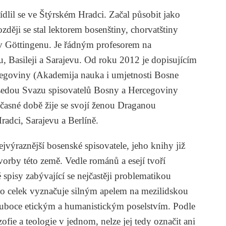
dlil se ve Štýrském Hradci. Začal působit jako
zději se stal lektorem bosenštiny, chorvatštiny
tě v Göttingenu. Je řádným profesorem na
u, Basileji a Sarajevu. Od roku 2012 je dopisujícím
goviny (Akademija nauka i umjetnosti Bosne
dsedou Svazu spisovatelů Bosny a Hercegoviny
časné době žije se svojí ženou Draganou
adci, Sarajevu a Berlíně.
jvýraznější bosenské spisovatele, jeho knihy již
 tvorby této země. Vedle románů a esejí tvoří
ké spisy zabývající se nejčastěji problematikou
ko celek vyznačuje silným apelem na mezilidskou
luboce etickým a humanistickým poselstvím. Podle
zofie a teologie v jednom, nelze jej tedy označit ani