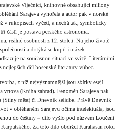
arajevské Vijećnici, knihovně obsahující miliony
bléhání Sarajeva vyhořela a autor pak v norské
jež v rukopisech vyčetl, a nechá tak, symbolicky
ří částí je postava perského astronoma,
, reálné osobnosti z 12. století. Na jeho životě
 společnosti a dotýká se kupř. i otázek
kazuje na současnou situaci ve světě. Literárními
z nejlepších děl bosenské literatury vůbec.
 tvorba, z níž nejvýznamnější jsou sbírky esejí
iga vrtova (Kniha zahrad). Fenomén Sarajeva pak
a (Stíny měst) či Dnevnik selidbe. Právě Dnevnik
vot v obléhaném Sarajevu očima intelektuála, jsou
enou do češtiny – dílo vyšlo pod názvem
Loučení
Karpatského
. Za toto dílo obdržel Karahasan roku