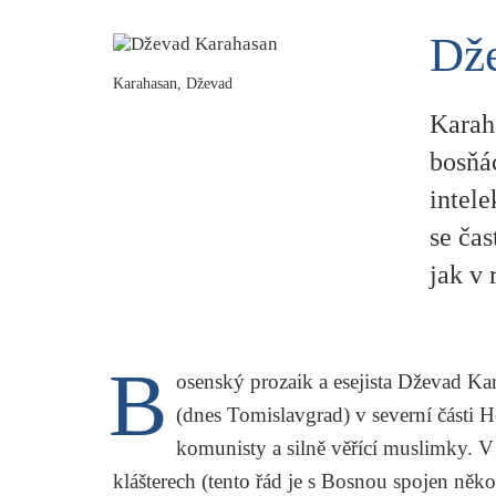
Dž
Karahasan, Dževad
Karah
bosňác
intele
se čas
jak v 
B
osenský prozaik a esejista
Dževad Kar
(dnes Tomislavgrad) v severní části H
komunisty a silně věřící muslimky. V
klášterech (tento řád je s Bosnou spojen někol