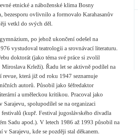
revné etnické a náboženské klima Bosny
n, bezesporu ovlivnilo a formovalo Karahasanův
ději vetkl do svých děl.
 gymnázium, po jehož ukončení odešel na
976 vystudoval teatrologii a srovnávací literaturu.
řebu doktorát (jako téma své práce si zvolil
y
Miroslava Krleži
). Řadu let se aktivně podílel na
 revue, která již od roku 1947 seznamuje
ničních autorů. Působil jako šéfredaktor
literární a uměleckou kritikou. Pracoval jako
 Sarajevu, spolupodílel se na organizaci
estivalů (kupř. Festival jugoslávského divadla
vém Sadu apod.). V letech 1986 až 1993 působil na
 v Sarajevu, kde se později stal děkanem.