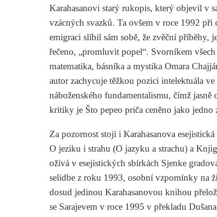
Karahasanovi starý rukopis, který objevil v s
vzácných svazků. Ta ovšem v roce 1992 při o
emigraci slíbil sám sobě, že zvěční příběhy, 
řečeno, „promluvit popel“. Svorníkem všech t
matematika, básníka a mystika Omara Chajjáma
autor zachycuje těžkou pozici intelektuála ve
náboženského fundamentalismu, čímž jasně od
kritiky je Što pepeo priča ceněno jako jedno 
Za pozornost stojí i Karahasanova esejistická
O jeziku i strahu (O jazyku a strachu) a Knj
ožívá v esejistických sbírkách Sjenke gradov
selidbe z roku 1993, osobní vzpomínky na ži
dosud jedinou Karahasanovou knihou přelož
se Sarajevem
v roce 1995 v překladu
Dušana