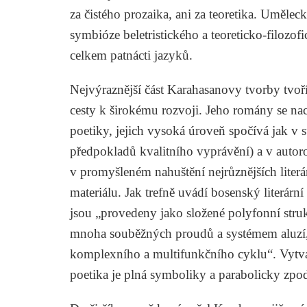
za čistého prozaika, ani za teoretika. Uměleck
symbióze beletristického a teoreticko-filozo
celkem patnácti jazyků.
Nejvýraznější část Karahasanovy tvorby tvoří
cesty k širokému rozvoji. Jeho romány se nac
poetiky, jejich vysoká úroveň spočívá jak v s
předpokladů kvalitního vyprávění) a v auto
v promyšleném nahuštění nejrůznějších liter
materiálu. Jak trefně uvádí bosenský literárn
jsou „provedeny jako složené polyfonní struk
mnoha souběžných proudů a systémem aluzí, 
komplexního a multifunkčního cyklu“. Vytváří
poetika je plná symboliky a parabolicky zpo