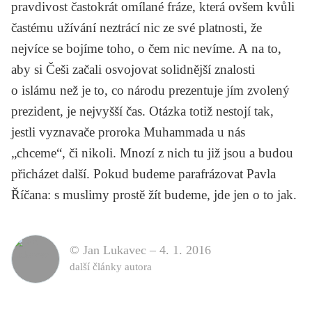
pravdivost častokrát omílané fráze, která ovšem kvůli
častému užívání neztrácí nic ze své platnosti, že
nejvíce se bojíme toho, o čem nic nevíme. A na to,
aby si Češi začali osvojovat solidnější znalosti
o islámu než je to, co národu prezentuje jím zvolený
prezident, je nejvyšší čas. Otázka totiž nestojí tak,
jestli vyznavače proroka Muhammada u nás
„chceme“, či nikoli. Mnozí z nich tu již jsou a budou
přicházet další. Pokud budeme parafrázovat
Pavla
Říčana
: s muslimy prostě žít budeme, jde jen o to jak.
© Jan Lukavec –
4. 1. 2016
další články autora