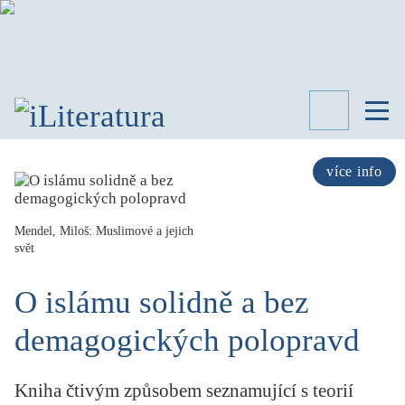
TÉMATA
RECENZE
více info
ROZHOVOR
SPISOVATELÉ
Mendel, Miloš: Muslimové a jejich
svět
AKTUALITA
KNIHY
O islámu solidně a bez
PŘEHLED
LITERATURY
demagogických polopravd
STUDIE
KATEGORIE
PORTRÉT
Kniha čtivým způsobem seznamující s teorií