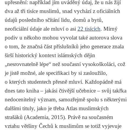
upřesnění: například jím uváděný údaj, že u nás žijí
dva až tři tisíce muslimů, snad vychází z oficiálních
údajů posledního sčítání lidu, domů a bytů,
neoficiální údaje ale mluví o asi
22 tisících
. Mírný
podiv u někoho mohou vyvolat také autorova slova
o tom, že značná část příslušníků jeho generace znala
širší historický kontext islámských dějin
„nesrovnatelně lépe“ než současní vysokoškoláci, což
je jistě možné, ale specifikaci by si zasloužilo,
o kterých studentech přesně mluví. Každopádně má
dnes tato kniha – jakási čtivější učebnice – svůj takřka
nedocenitelný význam, samozřejmě spolu s některými
dalšími tituly, jako je třeba
Atlas muslimských
strašáků
(Academia, 2015). Právě na současném
vztahu většiny Čechů k muslimům se totiž vyjevuje