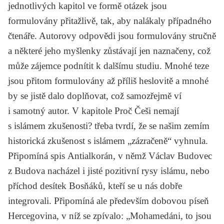
jednotlivých kapitol ve formě otázek jsou
formulovány přitažlivě, tak, aby nalákaly případného
čtenáře. Autorovy odpovědi jsou formulovány stručně
a některé jeho myšlenky zůstávají jen naznačeny, což
může zájemce podnítit k dalšímu studiu. Mnohé teze
jsou přitom formulovány až příliš heslovitě a mnohé
by se jistě dalo doplňovat, což samozřejmě ví
i samotný autor. V kapitole
Proč Češi nemají
s islámem zkušenosti?
třeba tvrdí, že se našim zemím
historická zkušenost s islámem „zázračeně“ vyhnula.
Připomíná spis
Antialkorán
, v němž
Václav Budovec
z Budova
nacházel i jisté pozitivní rysy islámu, nebo
příchod desítek Bosňáků, kteří se u nás dobře
integrovali. Připomíná ale především dobovou píseň
Hercegovina
, v níž se zpívalo: „Mohamedáni, to jsou