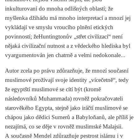
inkulturovaní do mnoha odlišných oblastí; že
myšlenka džihádu má mnoho interpretací a mnozí jej
vykládají ve smyslu vroucího plnění etických
povinností; že
Huntingtonův
„střet civilizací“ není
nějaká civilizační nutnost a z vědeckého hlediska byl
vyargumentován jen chatrně a velmi nedokonale...
Autor zcela po právu zdůrazňuje, že mnozí současní
muslimové prožívají svoje identity „vícečetně“, tedy
že egyptští muslimové se cítí být (kromě
následovníků Muhammada) rovněž pokračovateli
starověkého Egypta, stejně jako iráčtí muslimové se
chápou jako dědici Sumerů a Babyloňanů, ale příliš je
nezajímá, co se děje v rovněž muslimské Malajsii.
A současně Mendel zdůrazňuje pestrost islámu i v