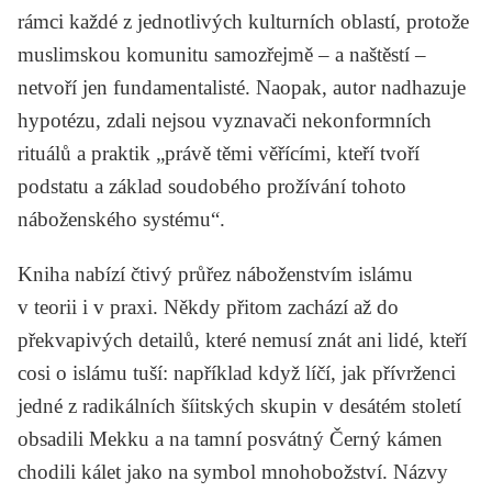
rámci každé z jednotlivých kulturních oblastí, protože
muslimskou komunitu samozřejmě – a naštěstí –
netvoří jen fundamentalisté. Naopak, autor nadhazuje
hypotézu, zdali nejsou vyznavači nekonformních
rituálů a praktik „právě těmi věřícími, kteří tvoří
podstatu a základ soudobého prožívání tohoto
náboženského systému“.
Kniha nabízí čtivý průřez náboženstvím islámu
v teorii i v praxi. Někdy přitom zachází až do
překvapivých detailů, které nemusí znát ani lidé, kteří
cosi o islámu tuší: například když líčí, jak přívrženci
jedné z radikálních šíitských skupin v desátém století
obsadili Mekku a na tamní posvátný Černý kámen
chodili kálet jako na symbol mnohobožství. Názvy