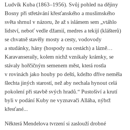
Ludvík Kuba
(1863–1956). Svůj pohled na dějiny
Bosny při střetávání křesťanského a muslimského
světa shrnul v názoru, že až s islámem sem „vtáhlo
lidství, neboť vedle džamií, medres a tekijí (klášterů)
se chvatně stavěly mosty a cesty, vodovody
a studánky, hány (hospody na cestách) a lázně…
Karavanseraily, kolem nichž vznikaly krámky, se
stávaly hořčičným semenem měst, která rostla
v rovinách jako houby po dešti, kdežto dříve neměla
šlechta jiných starostí, než aby nechala hynout celá
pokolení při stavbě svých hradů.“ Pustošiví a krutí
byli v podání Kuby ne vyznavači Alláha, nýbrž
křesťané...
Některá Mendelova tvrzení si zaslouží drobné