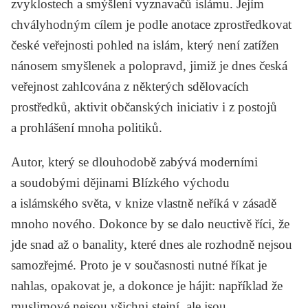
zvyklostech a smýšlení vyznavačů islámu
. Jejím
chvályhodným cílem je podle anotace zprostředkovat
české veřejnosti pohled na islám, který není zatížen
nánosem smyšlenek a polopravd, jimiž je dnes česká
veřejnost zahlcována z některých sdělovacích
prostředků, aktivit občanských iniciativ i z postojů
a prohlášení mnoha politiků.
Autor, který se dlouhodobě zabývá moderními
a soudobými dějinami Blízkého východu
a islámského světa, v knize vlastně neříká v zásadě
mnoho nového. Dokonce by se dalo neuctivě říci, že
jde snad až o banality, které dnes ale rozhodně nejsou
samozřejmé. Proto je v současnosti nutné říkat je
nahlas, opakovat je, a dokonce je hájit: například že
muslimové nejsou všichni stejní, ale jsou