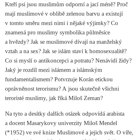
Kteří psi jsou muslimům odporní a jací méně? Proč
mají muslimové v oblibě zelenou barvu a existují
v tomto směru mezi nimi i nějaké výjimky? Co
znamená pro muslimy symbolika půlměsíce
a hvězdy? Jak se muslimové dívají na manželský
vztah a na sex? Jak se islám staví k homosexualitě?
Co si myslí o antikoncepci a potratu? Nenávidí židy?
Jaký je rozdíl mezi islámem a islámským
fundamentalismem? Potvrzuje Korán etickou
oprávněnost terorismu? A jsou skutečně všichni
teroristé muslimy, jak říká Miloš Zeman?
Na tyto a desítky dalších otázek odpovídá arabista
a docent Masarykovy univerzity
Miloš Mendel
(*1952) ve své knize
Muslimové a jejich svět. O víře,