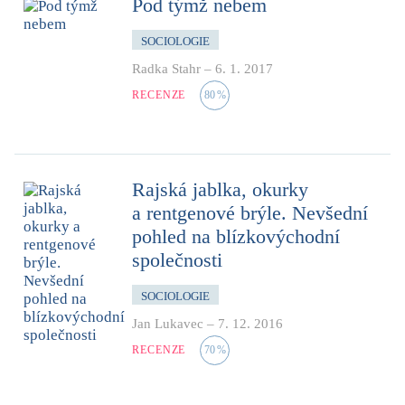
Pod týmž nebem
SOCIOLOGIE
Radka Stahr
–
6. 1. 2017
RECENZE
80
%
Rajská jablka, okurky
a rentgenové brýle. Nevšední
pohled na blízkovýchodní
společnosti
SOCIOLOGIE
Jan Lukavec
–
7. 12. 2016
RECENZE
70
%