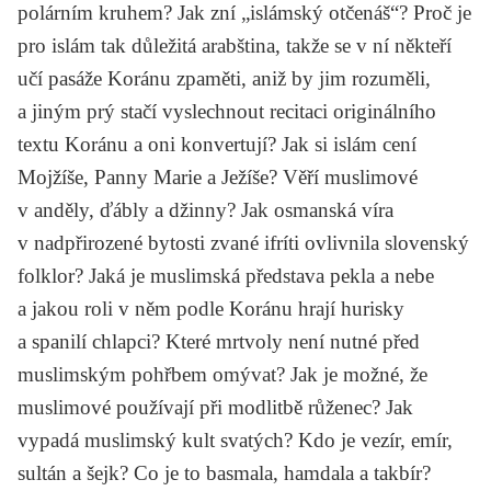
polárním kruhem? Jak zní „islámský otčenáš“? Proč je
pro islám tak důležitá arabština, takže se v ní někteří
učí pasáže Koránu zpaměti, aniž by jim rozuměli,
a jiným prý stačí vyslechnout recitaci originálního
textu Koránu a oni konvertují? Jak si islám cení
Mojžíše, Panny Marie a Ježíše? Věří muslimové
v anděly, ďábly a džinny? Jak osmanská víra
v nadpřirozené bytosti zvané ifríti ovlivnila slovenský
folklor? Jaká je muslimská představa pekla a nebe
a jakou roli v něm podle Koránu hrají hurisky
a spanilí chlapci? Které mrtvoly není nutné před
muslimským pohřbem omývat? Jak je možné, že
muslimové používají při modlitbě růženec? Jak
vypadá muslimský kult svatých? Kdo je vezír, emír,
sultán a šejk? Co je to basmala, hamdala a takbír?