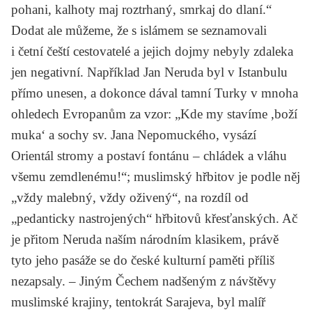
pohani, kalhoty maj roztrhaný, smrkaj do dlaní.“
Dodat ale můžeme, že s islámem se seznamovali
i četní čeští cestovatelé a jejich dojmy nebyly zdaleka
jen negativní. Například
Jan Neruda
byl v Istanbulu
přímo unesen, a dokonce dával tamní Turky v mnoha
ohledech Evropanům za vzor: „Kde my stavíme ,boží
muka‘ a sochy sv. Jana Nepomuckého, vysází
Orientál stromy a postaví fontánu – chládek a vláhu
všemu zemdlenému!“; muslimský hřbitov je podle něj
„vždy malebný, vždy oživený“, na rozdíl od
„pedanticky nastrojených“ hřbitovů křesťanských. Ač
je přitom Neruda naším národním klasikem, právě
tyto jeho pasáže se do české kulturní paměti příliš
nezapsaly. – Jiným Čechem nadšeným z návštěvy
muslimské krajiny, tentokrát Sarajeva, byl malíř