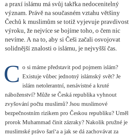
a praxí islámu má svůj takřka nedocenitelný
KRITIKA PŘEKLADU
význam. Právě na současném vztahu většiny
UKÁZKA
Čechů k muslimům se totiž vyjevuje pravdivost
výroku, že nejvíce se bojíme toho, o čem nic
SLOUPEK
nevíme. A na to, aby si Češi začali osvojovat
ILIGLOSA
solidnější znalosti o islámu, je nejvyšší čas.
C
o si máme představit pod pojmem islám?
Existuje vůbec jednotný islámský svět? Je
islám netolerantní, nenávistné a kruté
náboženství? Může se Česká republika vyhnout
zvyšování počtu muslimů? Jsou muslimové
bezpečnostním rizikem pro Českou republiku? Uměl
prorok Muhammad činit zázraky? Nakolik pružné je
muslimské právo šarí‘a a jak se dá zachovávat za