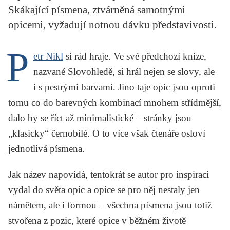
Skákající písmena, ztvárněná samotnými
KRITIKA PŘEKLADU
opicemi, vyžadují notnou dávku představivosti.
UKÁZKA
P
etr Nikl
si rád hraje. Ve své předchozí knize,
SLOUPEK
nazvané
Slovohledě
, si hrál nejen se slovy, ale
ILIGLOSA
i s pestrými barvami.
Jino taje opic
jsou oproti
tomu co do barevných kombinací mnohem střídmější,
dalo by se říct až minimalistické – stránky jsou
„klasicky“ černobílé. O to více však čtenáře osloví
jednotlivá písmena.
Jak název napovídá, tentokrát se autor pro inspiraci
vydal do světa opic a opice se pro něj nestaly jen
námětem, ale i formou – všechna písmena jsou totiž
stvořena z pozic, které opice v běžném životě