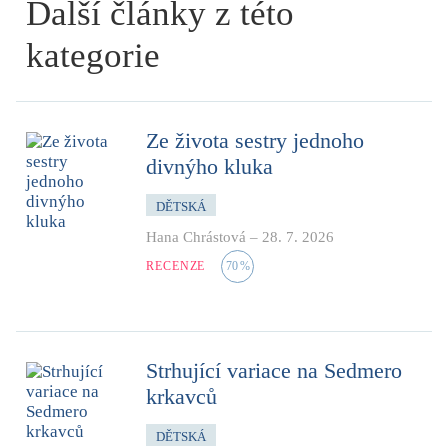
Další články z této
kategorie
Ze života sestry jednoho
divnýho kluka
DĚTSKÁ
Hana Chrástová
–
28. 7. 2026
RECENZE
70
%
Strhující variace na Sedmero
krkavců
DĚTSKÁ