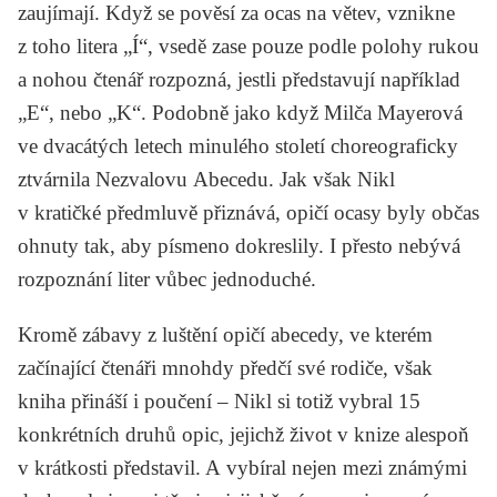
zaujímají. Když se pověsí za ocas na větev, vznikne
z toho litera „Í“, vsedě zase pouze podle polohy rukou
a nohou čtenář rozpozná, jestli představují například
„E“, nebo „K“. Podobně jako když Milča Mayerová
ve dvacátých letech minulého století choreograficky
ztvárnila
Nezvalovu
Abecedu
. Jak však Nikl
v kratičké předmluvě přiznává, opičí ocasy byly občas
ohnuty tak, aby písmeno dokreslily. I přesto nebývá
rozpoznání liter vůbec jednoduché.
Kromě zábavy z luštění opičí abecedy, ve kterém
začínající čtenáři mnohdy předčí své rodiče, však
kniha přináší i poučení – Nikl si totiž vybral 15
konkrétních druhů opic, jejichž život v knize alespoň
v krátkosti představil. A vybíral nejen mezi známými