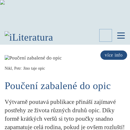
TÉMATA
RECENZE
více info
ROZHOVOR
SPISOVATELÉ
Nikl, Petr: Jino taje opic
AKTUALITA
Poučení zabalené do opic
KNIHY
PŘEHLED
LITERATURY
Výtvarně poutavá publikace přináší zajímavé
STUDIE
postřehy ze života různých druhů opic. Díky
KATEGORIE
formě krátkých veršů si tyto poučky snadno
PORTRÉT
zapamatuje celá rodina, pokud je ovšem rozluští!