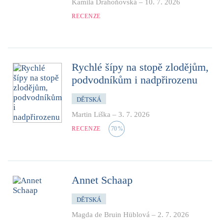
Kamila Drahoňovská
–
10. 7. 2026
RECENZE
Rychlé šípy na stopě zlodějům,
podvodníkům i nadpřirozenu
DĚTSKÁ
Martin Liška
–
3. 7. 2026
RECENZE
70
%
Annet Schaap
DĚTSKÁ
Magda de Bruin Hüblová
–
2. 7. 2026