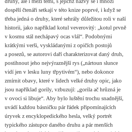
druhy, ale i mezi těmi, s jejichž názvy se i mnozí
dospělí čtenáři setkají v této knize poprvé, i když se
třeba jedná o druhy, které sehrály důležitou roli v naší
historii, jako například kotul veverovitý: „kotul prvně
v kosmu stál nechápavý ocas vlál“. Podobnými
krátkými verši, vyskládanými z opičích postojů
a posezů, se autorovi daří charakterizovat daný druh,
postihnout jeho nejvýraznější rys („nártoun slunce
vidí jen v lesku luny třpytivém“), nebo dokonce
zmírnit obavy, které v lidech velké druhy opic, jako
jsou například gorily, vzbuzují: „gorila ač hrůzná je
v ovoci si libuje“. Aby bylo luštění trochu snadnější,
uvádí každou básničku pár řádek připomínajících
úryvek z encyklopedického hesla, velký portrét
typického zástupce daného druhu a pár menších