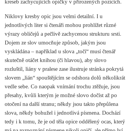
kreseb zachycujících opičky v přirozených pozicích.
Niklovy kresby opic jsou velmi detailní. I u
jednotlivých liter si čtenáři mohou prohlížet různé
výrazy obličejů a pečlivě zachycenou strukturu srsti.
Dojem ze slov umocňuje způsob, jakým jsou
vyskládána – například u slova „točí“ musí čtenář
skutečně otáčet knihou (či hlavou), aby slovo
rozluštil, liány v pralese zase ilustruje stránka pokrytá
slovem „lián“ spouštějícím se odshora dolů několikrát
vedle sebe. Co naopak vnímání trochu ztěžuje, jsou
přesahy, kvůli kterým je možné slovo dočíst až po
otočení na další stranu; někdy jsou takto přepůlena
slova, někdy bohužel i jednotlivá písmena. Dochází
tedy i k tomu, že je od těla opice oddělený ocas, který
má na rozpoznání písmene nikoli opičí, ale přímo lví