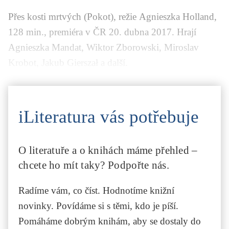
Přes kosti mrtvých
(
Pokot
), režie
Agnieszka Holland
,
128 min., premiéra v ČR 20. dubna 2017. Hrají
Agnieszka Mandat
,
Wiktor Zborowski
,
Miroslav
Krobot
,
Jakub Gierszał
a další.
iLiteratura vás potřebuje
O literatuře a o knihách máme přehled –
chcete ho mít taky? Podpořte nás.
Radíme vám, co číst. Hodnotíme knižní
novinky. Povídáme si s těmi, kdo je píší.
Pomáháme dobrým knihám, aby se dostaly do