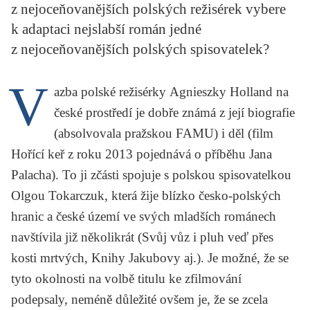
z nejoceňovanějších polských režisérek vybere
KRITIKA PŘEKLADU
k adaptaci nejslabší román jedné
UKÁZKA
z nejoceňovanějších polských spisovatelek?
SLOUPEK
V
azba polské režisérky
Agnieszky Holland
na
ILIGLOSA
české prostředí je dobře známá z její biografie
(absolvovala pražskou FAMU) i děl (film
Hořící keř
z roku 2013 pojednává o příběhu Jana
Palacha). To ji zčásti spojuje s polskou spisovatelkou
Olgou Tokarczuk
, která žije blízko česko-polských
hranic a české území ve svých mladších románech
navštívila již několikrát (
Svůj vůz i pluh veď přes
kosti mrtvých
,
Knihy Jakubovy
aj.). Je možné, že se
tyto okolnosti na volbě titulu ke zfilmování
podepsaly, neméně důležité ovšem je, že se zcela