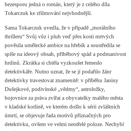
bezesporu jedná o román, který je z celého díla
Tokarczuk ke zfilmování nejvhodnější.
Sama Tokarczuk uvedla, že v případě „morálního
thrilleru“
Svůj vůz i pluh veď přes kosti mrtvých
pověsila umělecké ambice na hřebík a soustředila se
spíše na ideový obsah, příběhový spád a podmanivost
hrdinů. Zkrátka si chtěla vyzkoušet řemeslo
detektivkáře. Nutno uznat, že se jí podařilo žánr
detektivky travestovat znamenitě: v příběhu Janiny
Dušejkové, podivínské „vědmy“, astroložky,
bojovnice za práva zvířat a obyvatelky malého města
v kladské kotlině, ve kterém došlo k sérii zvláštních
úmrtí, se objevuje řada motivů příznačných pro
detektivku, ovšem ve velmi neotřelé poloze. Nechybí