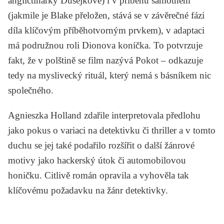
angličtinářky Dušejkové) i v příběhu samotném
(jakmile je Blake přeložen, stává se v závěrečné fázi
díla klíčovým příběhotvorným prvkem), v adaptaci
má podružnou roli Dionova koníčka. To potvrzuje
fakt, že v polštině se film nazývá
Pokot
– odkazuje
tedy na myslivecký rituál, který nemá s básníkem nic
společného.
Agnieszka Holland zdařile interpretovala předlohu
jako pokus o variaci na detektivku či thriller a v tomto
duchu se jej také podařilo rozšířit o další žánrové
motivy jako hackerský útok či automobilovou
honičku. Citlivě román opravila a vyhověla tak
klíčovému požadavku na žánr detektivky.