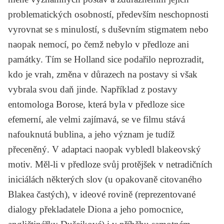
problematických osobností, především neschopnosti
vyrovnat se s minulostí, s duševním stigmatem nebo
naopak nemocí, po čemž nebylo v předloze ani
památky. Tím se Holland sice podařilo neprozradit,
kdo je vrah, změna v důrazech na postavy si však
vybrala svou daň jinde. Například z postavy
entomologa Borose, která byla v předloze sice
efemerní, ale velmi zajímavá, se ve filmu stává
nafouknutá bublina, a jeho význam je tudíž
přeceněný. V adaptaci naopak vybledl blakeovský
motiv. Měl-li v předloze svůj protějšek v netradičních
iniciálách některých slov (u opakovaně citovaného
Blakea častých), v ideové rovině (reprezentované
dialogy překladatele Diona a jeho pomocnice,