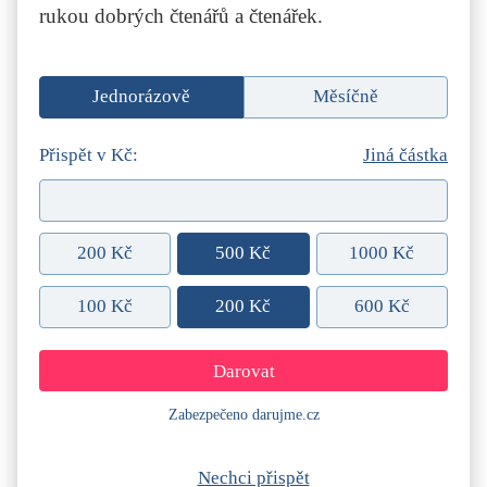
rukou dobrých čtenářů a čtenářek.
Jednorázově
Měsíčně
Přispět v Kč:
Jiná částka
200 Kč
500 Kč
1000 Kč
100 Kč
200 Kč
600 Kč
Zabezpečeno darujme.cz
Nechci přispět