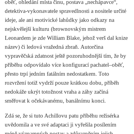
oběť, ohledání místa činu, postava „nechápavce“,
detektiva-vykonavatele spravedlnosti a nositele určité
ideje, ale ani motivické lahůdky jako odkazy na
nejskvělejší kulturu (brownovským mistrem
Leonardem je zde
William Blake
, jehož verš dal knize
název) či ledová vražedná zbraň. Autorčina
vypravěčská zdatnost ještě pozoruhodnější tím, že by
příběhu odpovídalo více konfigurací pachatel–oběť,
přesto trpí jedním fatálním nedostatkem. Toto
rozvržení totiž vydrží pouze krátkou dobu, příběh
nedokáže ukrýt totožnost vraha a záhy začíná
směřovat k očekávanému, banálnímu konci.
Zdá se, že si tuto Achillovu patu příběhu režisérka
uvědomila a ve své adaptaci ji vyřešila posílením
méně významných postav a zdůrazněním jejich