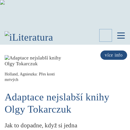
TÉMATA
RECENZE
více info
ROZHOVOR
SPISOVATELÉ
Holland, Agnieszka: Přes kosti
mrtvých
AKTUALITA
KNIHY
Adaptace nejslabší knihy
PŘEHLED
LITERATURY
Olgy Tokarczuk
STUDIE
KATEGORIE
PORTRÉT
Jak to dopadne, když si jedna