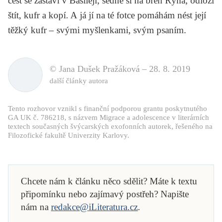
cest se zastaví v Basileji, sedne si na břeh Rýna, odloží
štít, kufr a kopí. A já jí na té fotce pomáhám nést její
těžký kufr – svými myšlenkami, svým psaním.
© Jana Dušek Pražáková –
28. 8. 2019
další články autora
Tento rozhovor vznikl s finanční podporou grantu poskytnutého
GA UK č. 786218, s názvem Migrace a adolescence v literárních
textech současných švýcarských exofonních autorek, řešeného na
Filozofické fakultě Univerzity Karlovy.
Chcete nám k článku něco sdělit? Máte k textu
připomínku nebo zajímavý postřeh? Napište
nám na
redakce@iLiteratura.cz
.