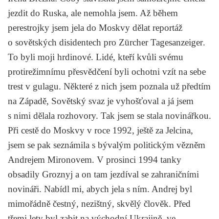
jezdit do Ruska, ale nemohla jsem. Až během
perestrojky jsem jela do Moskvy dělat reportáž
o sovětských disidentech pro
Zürcher Tagesanzeiger
.
To byli moji hrdinové. Lidé, kteří kvůli svému
protirežimnímu přesvědčení byli ochotni vzít na sebe
trest v gulagu. Některé z nich jsem poznala už předtím
na Západě, Sovětský svaz je vyhošťoval a já jsem
s nimi dělala rozhovory. Tak jsem se stala novinářkou.
Při cestě do Moskvy v roce 1992, ještě za Jelcina,
jsem se pak seznámila s bývalým politickým vězněm
Andrejem Mironovem
. V prosinci 1994 tanky
obsadily Groznyj a on tam jezdíval se zahraničními
novináři. Nabídl mi, abych jela s ním. Andrej byl
mimořádně čestný, nezištný, skvělý člověk. Před
třemi lety byl zabit na východní Ukrajině, ve