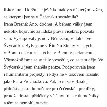
iLiteratura
: Udržujete ještě kontakty s některými z žen,
se kterými jste se v Čečensku seznámila?
Irena Brežná
: Ano, dodnes. A během války jsem
několik bojovnic za lidská práva vícekrát pozvala
sem. Vystupovaly jsme v Německu, v Itálii a ve
Švýcarsku. Byly jsme v Římě u Strany zelených,
v Bonnu také u zelených a v Bernu v parlamentu.
Všemožně jsme se snažily vysvětlit, co se tam děje. Ve
Švýcarsku jsem sháněla peníze. Podporovala jsem
i humanitární projekty, i když ne v takovém rozsahu
jako Petra Procházková. Pak jsem se v Basileji
přihlásila jako tlumočnice pro čečenské uprchlíky,
protože dostali přiděleny většinou ruské tlumočníky
a těm se nemohli otevřít.