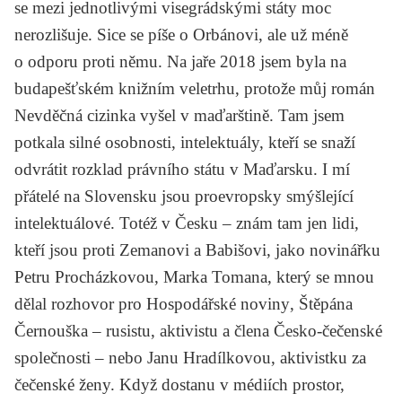
se mezi jednotlivými visegrádskými státy moc
nerozlišuje. Sice se píše o Orbánovi, ale už méně
o odporu proti němu. Na jaře 2018 jsem byla na
budapešťském knižním veletrhu, protože můj román
Nevděčná cizinka
vyšel v maďarštině. Tam jsem
potkala silné osobnosti, intelektuály, kteří se snaží
odvrátit rozklad právního státu v Maďarsku. I mí
přátelé na Slovensku jsou proevropsky smýšlející
intelektuálové. Totéž v Česku – znám tam jen lidi,
kteří jsou proti Zemanovi a Babišovi, jako novinářku
Petru Procházkovou
,
Marka Tomana
, který se mnou
dělal rozhovor pro
Hospodářské noviny
,
Štěpána
Černouška
– rusistu, aktivistu a člena Česko-čečenské
společnosti – nebo
Janu Hradílkovou
, aktivistku za
čečenské ženy. Když dostanu v médiích prostor,