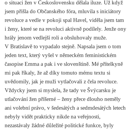
o situaci žen v Československu dělala iluze. Už když
jsem přišla do Občanského fóra, mluvila s iniciátory
revoluce a vedle v pokoji spal
Havel
, viděla jsem tam
i ženy, které se na revoluci aktivně podílely. Jenže ony
hrály jenom vedlejší roli a obsluhovaly muže.
V Bratislavě to vypadalo stejně. Napsala jsem o tom
jeden text, který vyšel v německém feministickém
časopise
Emma
a pak i ve slovenštině. Mé přítelkyně
mi pak říkaly, že až díky tomuto mému textu si
uvědomily, jak je muži vytlačovali z čela revoluce.
Vždycky jsem si myslela, že tady ve Švýcarsku je
utlačování žen příšerné – ženy přece dlouho neměly
ani volební právo, v šedesátých a sedmdesátých letech
nebyly vidět prakticky nikde na veřejnosti,
nezastávaly žádné důležité politické funkce, byly