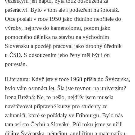
vězeňkyní jen napůl, byla totiž odsouzena za
pašeráctví. Bylo v tom ale i podezření na špionáž.
Otce poslali v roce 1950 jako třídního nepřítele do
výroby, nejprve do kamenolomu, potom jako
pomocného dělníka na stavbu na východním
Slovensku a později pracoval jako drobný úředník
u ČSD. S odsouzením jeho ženy měl být i on
potrestán.
iLiteratura
: Když jste v roce 1968 přišla do Švýcarska,
bylo vám osmnáct let. Šla jste rovnou na univerzitu?
Irena Brežná
: Ne, to nešlo, nejdřív jsem musela
navštěvovat přípravné kurzy pro studenty ze
zahraničí, které se pořádaly ve Fribourgu. Bylo nás
tam asi sto Čechů a Slováků. Půl roku jsme se učili
dějiny Švýcarska, němčinu, angličtinu a matematiku.