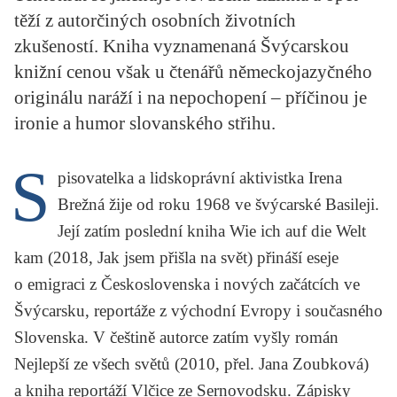
KRITIKA PŘEKLADU
těží z autorčiných osobních životních
zkušeností. Kniha vyznamenaná Švýcarskou
UKÁZKA
knižní cenou však u čtenářů německojazyčného
originálu naráží i na nepochopení – příčinou je
SLOUPEK
ironie a humor slovanského střihu.
ILIGLOSA
S
pisovatelka a lidskoprávní aktivistka
Irena
Brežná
žije od roku 1968 ve švýcarské Basileji.
Její zatím poslední kniha
Wie ich auf die Welt
kam
(2018, Jak jsem přišla na svět) přináší eseje
o emigraci z Československa i nových začátcích ve
Švýcarsku, reportáže z východní Evropy i současného
Slovenska. V češtině autorce zatím vyšly román
Nejlepší ze všech světů
(2010, přel.
Jana Zoubková
)
a kniha reportáží
Vlčice ze Sernovodsku. Zápisky