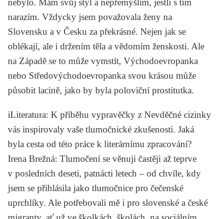
nebylo. Mám svůj styl a nepřemýšlím, jestli s tím
narazím. Vždycky jsem považovala ženy na
Slovensku a v Česku za překrásné. Nejen jak se
oblékají, ale i držením těla a vědomím ženskosti. Ale
na Západě se to může vymstít, Východoevropanka
nebo Středovýchodoevropanka svou krásou může
působit lacině, jako by byla poloviční prostitutka.
iLiteratura
: K příběhu vypravěčky z
Nevděčné cizinky
vás inspirovaly vaše tlumočnické zkušenosti. Jaká
byla cesta od této práce k literárnímu zpracování?
Irena Brežná
: Tlumočení se věnuji častěji až teprve
v posledních deseti, patnácti letech – od chvíle, kdy
jsem se přihlásila jako tlumočnice pro čečenské
uprchlíky. Ale potřebovali mě i pro slovenské a české
migranty, ať už ve školkách, školách, na sociálním