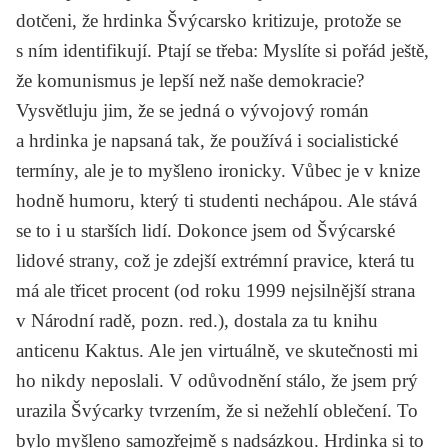
dotčeni, že hrdinka Švýcarsko kritizuje, protože se
s ním identifikují. Ptají se třeba: Myslíte si pořád ještě,
že komunismus je lepší než naše demokracie?
Vysvětluju jim, že se jedná o vývojový román
a hrdinka je napsaná tak, že používá i socialistické
termíny, ale je to myšleno ironicky. Vůbec je v knize
hodně humoru, který ti studenti nechápou. Ale stává
se to i u starších lidí. Dokonce jsem od Švýcarské
lidové strany, což je zdejší extrémní pravice, která tu
má ale třicet procent (od roku 1999 nejsilnější strana
v Národní radě, pozn. red.), dostala za tu knihu
anticenu Kaktus. Ale jen virtuálně, ve skutečnosti mi
ho nikdy neposlali. V odůvodnění stálo, že jsem prý
urazila Švýcarky tvrzením, že si nežehlí oblečení. To
bylo myšleno samozřejmě s nadsázkou. Hrdinka si to