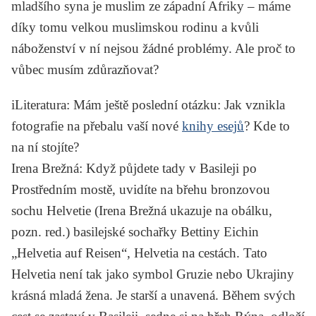
mladšího syna je muslim ze západní Afriky – máme
díky tomu velkou muslimskou rodinu a kvůli
náboženství v ní nejsou žádné problémy. Ale proč to
vůbec musím zdůrazňovat?
iLiteratura
: Mám ještě poslední otázku: Jak vznikla
fotografie na přebalu vaší nové
knihy esejů
? Kde to
na ní stojíte?
Irena Brežná
: Když půjdete tady v Basileji po
Prostředním mostě, uvidíte na břehu bronzovou
sochu Helvetie (Irena Brežná ukazuje na obálku,
pozn. red.) basilejské sochařky Bettiny Eichin
„Helvetia auf Reisen“, Helvetia na cestách. Tato
Helvetia není tak jako symbol Gruzie nebo Ukrajiny
krásná mladá žena. Je starší a unavená. Během svých