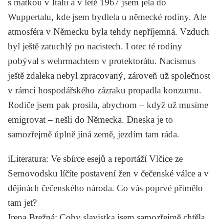
s matkou v Itálii a v létě 1967 jsem jela do
Wuppertalu, kde jsem bydlela u německé rodiny. Ale
atmosféra v Německu byla tehdy nepříjemná. Vzduch
byl ještě zatuchlý po nacistech. I otec té rodiny
pobýval s wehrmachtem v protektorátu. Nacismus
ještě zdaleka nebyl zpracovaný, zároveň už společnost
v rámci hospodářského zázraku propadla konzumu.
Rodiče jsem pak prosila, abychom – když už musíme
emigrovat – nešli do Německa. Dneska je to
samozřejmě úplně jiná země, jezdím tam ráda.
iLiteratura
: Ve sbírce esejů a reportáží
Vlčice ze
Sernovodsku
líčíte postavení žen v čečenské válce a v
dějinách čečenského národa. Co vás poprvé přimělo
tam jet?
Irena Brežná
: Coby slavistka jsem samozřejmě chtěla