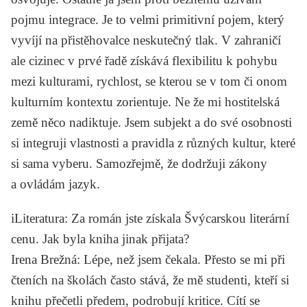
pojmu integrace. Je to velmi primitivní pojem, který
vyvíjí na přistěhovalce neskutečný tlak. V zahraničí
ale cizinec v prvé řadě získává flexibilitu k pohybu
mezi kulturami, rychlost, se kterou se v tom či onom
kulturním kontextu zorientuje. Ne že mi hostitelská
země něco nadiktuje. Jsem subjekt a do své osobnosti
si integruji vlastnosti a pravidla z různých kultur, které
si sama vyberu. Samozřejmě, že dodržuji zákony
a ovládám jazyk.
iLiteratura
: Za román jste získala Švýcarskou literární
cenu. Jak byla kniha jinak přijata?
Irena Brežná
: Lépe, než jsem čekala. Přesto se mi při
čteních na školách často stává, že mě studenti, kteří si
knihu přečetli předem, podrobují kritice. Cítí se