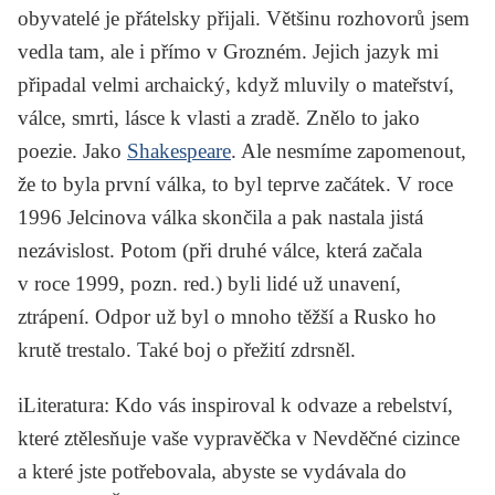
obyvatelé je přátelsky přijali. Většinu rozhovorů jsem
vedla tam, ale i přímo v Grozném. Jejich jazyk mi
připadal velmi archaický, když mluvily o mateřství,
válce, smrti, lásce k vlasti a zradě. Znělo to jako
poezie. Jako
Shakespeare
. Ale nesmíme zapomenout,
že to byla první válka, to byl teprve začátek. V roce
1996 Jelcinova válka skončila a pak nastala jistá
nezávislost. Potom (při druhé válce, která začala
v roce 1999, pozn. red.) byli lidé už unavení,
ztrápení. Odpor už byl o mnoho těžší a Rusko ho
krutě trestalo. Také boj o přežití zdrsněl.
iLiteratura
: Kdo vás inspiroval k odvaze a rebelství,
které ztělesňuje vaše vypravěčka v
Nevděčné cizince
a které jste potřebovala, abyste se vydávala do