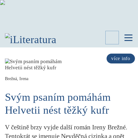
TÉMATA
RECENZE
více info
ROZHOVOR
SPISOVATELÉ
Brežná, Irena
AKTUALITA
KNIHY
Svým psaním pomáhám
PŘEHLED
LITERATURY
Helvetii nést těžký kufr
STUDIE
KATEGORIE
V češtině brzy vyjde další román Ireny Brežné.
PORTRÉT
Tentokrát se jmenuje Nevděčná cizinka a opět