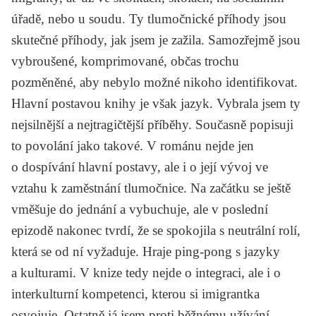
úřadě, nebo u soudu. Ty tlumočnické příhody jsou
skutečné příhody, jak jsem je zažila. Samozřejmě jsou
vybroušené, komprimované, občas trochu
pozměněné, aby nebylo možné nikoho identifikovat.
Hlavní postavou knihy je však jazyk. Vybrala jsem ty
nejsilnější a nejtragičtější příběhy. Současně popisuji
to povolání jako takové. V románu nejde jen
o dospívání hlavní postavy, ale i o její vývoj ve
vztahu k zaměstnání tlumočnice. Na začátku se ještě
vměšuje do jednání a vybuchuje, ale v poslední
epizodě nakonec tvrdí, že se spokojila s neutrální rolí,
která se od ní vyžaduje. Hraje ping-pong s jazyky
a kulturami. V knize tedy nejde o integraci, ale i o
interkulturní kompetenci, kterou si imigrantka
osvojuje. Ostatně já jsem proti běžnému užívání