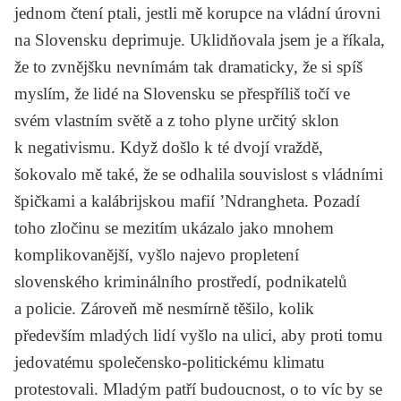
jednom čtení ptali, jestli mě korupce na vládní úrovni
na Slovensku deprimuje. Uklidňovala jsem je a říkala,
že to zvnějšku nevnímám tak dramaticky, že si spíš
myslím, že lidé na Slovensku se přespříliš točí ve
svém vlastním světě a z toho plyne určitý sklon
k negativismu. Když došlo k té dvojí vraždě,
šokovalo mě také, že se odhalila souvislost s vládními
špičkami a kalábrijskou mafií ’Ndrangheta. Pozadí
toho zločinu se mezitím ukázalo jako mnohem
komplikovanější, vyšlo najevo propletení
slovenského kriminálního prostředí, podnikatelů
a policie. Zároveň mě nesmírně těšilo, kolik
především mladých lidí vyšlo na ulici, aby proti tomu
jedovatému společensko-politickému klimatu
protestovali. Mladým patří budoucnost, o to víc by se