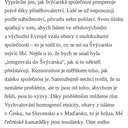
Vyprávím jim, jak švýcarská společnost prosperuje
právě díky přistěhovalectví. Lidé se už neposuzují
podle náboženství, původu nebo pohlaví. Svou úlohu
spatřuji v tom, abych lidem ve středovýchodní
a východní Evropě vzala obavy z multikulturní
společnosti – to je totiž to, co se mi na Švýcarsku
nejvíc líbí. Nejde o to, že bych se snad byla
„integrovala do Švýcarska“, jak si to někteří
představují. Různorodost je měřítkem toho, jak
daleko společnost je. Samozřejmě nechci tvrdit, že tu
nemáme problémy, ale ty jsou od toho, abychom je
řešili, jsou to výzvy. Díky problémům můžeme růst.
Vychvalování homogenní etnicity, obavy z islámu
v Česku, na Slovensku a v Maďarsku, to je hrůza. Mé
čečenské kamarádky jsou muslimky. Otec mého