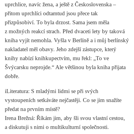
uprchlice, navíc žena, a ještě z Československa –
přitom uprchlíci odtamtud jsou přece tak
přizpůsobiví. To byla drzost. Sama jsem měla
z možných reakcí strach. Před dvaceti lety by taková
kniha vyjít nemohla. Vyšla v Berlíně a i můj berlínský
nakladatel měl obavy. Jeho zdejší zástupce, který
knihy nabízí knihkupectvím, mu řekl: „To ve
Švýcarsku neprojde.“ Ale většinou byla kniha přijata
dobře.
iLiteratura
: S mladými lidmi se při svých
vystoupeních setkáváte nejčastěji. Co se jim snažíte
předat na prvním místě?
Irena Brežná
: Říkám jim, aby šli svou vlastní cestou,
a diskutuji s nimi o multikulturní společnosti.