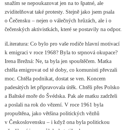
snažím se nepoukazovat jen na to špatné, ale
zviditelňovat také protesty. Stejně jako jsem psala
o Čečensku – nejen o válečných hrůzách, ale i o
čečenských aktivistkách, které se postavily na odpor.
iLiteratura
: Co bylo pro vaše rodiče hlavní motivací
k emigraci v roce 1968? Byla to srpnová okupace?
Irena Brežná
: Ne, ta byla jen spouštěčem. Matka
chtěla emigrovat od té doby, co komunisti převzali
moc. Chtěla podnikat, dostat se ven. Koncem
padesátých let připravovala útěk. Chtěli přes Polsko
a Baltské moře do Švédska. Pak ale matku zadrželi
a poslali na rok do vězení. V roce 1961 byla
propuštěna, jako většina politických vězňů
v Československu – i když ona byla politickou