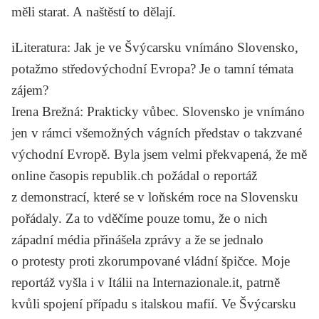
měli starat. A naštěstí to dělají.
iLiteratura
: Jak je ve Švýcarsku vnímáno Slovensko,
potažmo středovýchodní Evropa? Je o tamní témata
zájem?
Irena Brežná
: Prakticky vůbec. Slovensko je vnímáno
jen v rámci všemožných vágních představ o takzvané
východní Evropě. Byla jsem velmi překvapená, že mě
online časopis
republik.ch
požádal o reportáž
z demonstrací, které se v loňském roce na Slovensku
pořádaly. Za to vděčíme pouze tomu, že o nich
západní média přinášela zprávy a že se jednalo
o protesty proti zkorumpované vládní špičce. Moje
reportáž vyšla i v Itálii na
Internazionale.it
, patrně
kvůli spojení případu s italskou mafií. Ve Švýcarsku