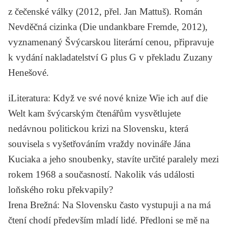
z čečenské války
(2012, přel.
Jan Mattuš
). Román
Nevděčná cizinka
(
Die undankbare Fremde
, 2012),
vyznamenaný Švýcarskou literární cenou, připravuje
k vydání nakladatelství G plus G v překladu
Zuzany
Henešové
.
iLiteratura
: Když ve své nové knize
Wie ich auf die
Welt kam
švýcarským čtenářům vysvětlujete
nedávnou politickou krizi na Slovensku, která
souvisela s vyšetřováním vraždy novináře
Jána
Kuciaka
a jeho snoubenky, stavíte určité paralely mezi
rokem 1968 a současností. Nakolik vás události
loňského roku překvapily?
Irena Brežná
: Na Slovensku často vystupuji a na má
čtení chodí především mladí lidé. Předloni se mě na