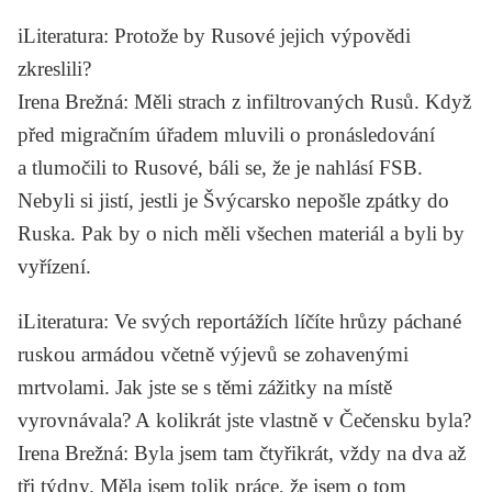
iLiteratura
: Protože by Rusové jejich výpovědi
zkreslili?
Irena Brežná
: Měli strach z infiltrovaných Rusů. Když
před migračním úřadem mluvili o pronásledování
a tlumočili to Rusové, báli se, že je nahlásí FSB.
Nebyli si jistí, jestli je Švýcarsko nepošle zpátky do
Ruska. Pak by o nich měli všechen materiál a byli by
vyřízení.
iLiteratura
: Ve svých reportážích líčíte hrůzy páchané
ruskou armádou včetně výjevů se zohavenými
mrtvolami. Jak jste se s těmi zážitky na místě
vyrovnávala? A kolikrát jste vlastně v Čečensku byla?
Irena Brežná
: Byla jsem tam čtyřikrát, vždy na dva až
tři týdny. Měla jsem tolik práce, že jsem o tom