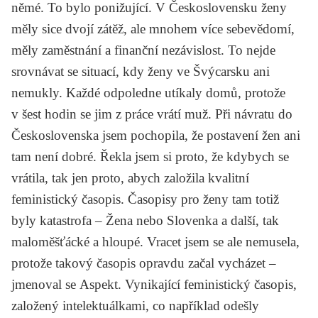
němé. To bylo ponižující. V Československu ženy
měly sice dvojí zátěž, ale mnohem více sebevědomí,
měly zaměstnání a finanční nezávislost. To nejde
srovnávat se situací, kdy ženy ve Švýcarsku ani
nemukly. Každé odpoledne utíkaly domů, protože
v šest hodin se jim z práce vrátí muž. Při návratu do
Československa jsem pochopila, že postavení žen ani
tam není dobré. Řekla jsem si proto, že kdybych se
vrátila, tak jen proto, abych založila kvalitní
feministický časopis. Časopisy pro ženy tam totiž
byly katastrofa –
Žena
nebo
Slovenka
a další, tak
maloměšťácké a hloupé. Vracet jsem se ale nemusela,
protože takový časopis opravdu začal vycházet –
jmenoval se
Aspekt
. Vynikající feministický časopis,
založený intelektuálkami, co například odešly