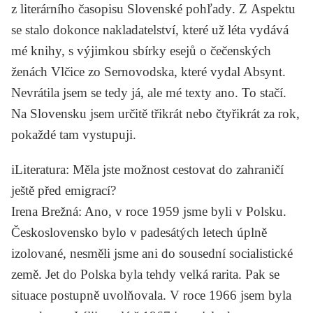
z literárního časopisu
Slovenské pohľady
. Z
Aspektu
se stalo dokonce nakladatelství, které už léta vydává
mé knihy, s výjimkou sbírky esejů o čečenských
ženách
Vlčice zo Sernovodska
, které vydal Absynt.
Nevrátila jsem se tedy já, ale mé texty ano. To stačí.
Na Slovensku jsem určitě třikrát nebo čtyřikrát za rok,
pokaždé tam vystupuji.
iLiteratura
: Měla jste možnost cestovat do zahraničí
ještě před emigrací?
Irena Brežná
: Ano, v roce 1959 jsme byli v Polsku.
Československo bylo v padesátých letech úplně
izolované, nesměli jsme ani do sousední socialistické
země. Jet do Polska byla tehdy velká rarita. Pak se
situace postupně uvolňovala. V roce 1966 jsem byla