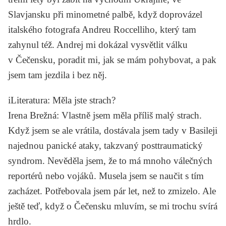
Slavjansku při minometné palbě, když doprovázel
italského fotografa Andreu Roccelliho, který tam
zahynul též. Andrej mi dokázal vysvětlit válku
v Čečensku, poradit mi, jak se mám pohybovat, a pak
jsem tam jezdila i bez něj.
iLiteratura
: Měla jste strach?
Irena Brežná
: Vlastně jsem měla příliš malý strach.
Když jsem se ale vrátila, dostávala jsem tady v Basileji
najednou panické ataky, takzvaný posttraumatický
syndrom. Nevěděla jsem, že to má mnoho válečných
reportérů nebo vojáků. Musela jsem se naučit s tím
zacházet. Potřebovala jsem pár let, než to zmizelo. Ale
ještě teď, když o Čečensku mluvím, se mi trochu svírá
hrdlo.