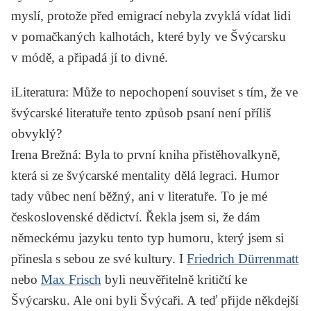
myslí, protože před emigrací nebyla zvyklá vídat lidi
v pomačkaných kalhotách, které byly ve Švýcarsku
v módě, a připadá jí to divné.
iLiteratura
: Může to nepochopení souviset s tím, že ve
švýcarské literatuře tento způsob psaní není příliš
obvyklý?
Irena Brežná
: Byla to první kniha přistěhovalkyně,
která si ze švýcarské mentality dělá legraci. Humor
tady vůbec není běžný, ani v literatuře. To je mé
československé dědictví. Řekla jsem si, že dám
německému jazyku tento typ humoru, který jsem si
přinesla s sebou ze své kultury. I
Friedrich Dürrenmatt
nebo
Max Frisch
byli neuvěřitelně kritičtí ke
Švýcarsku. Ale oni byli Švýcaři. A teď přijde někdejší