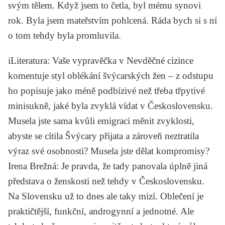
svým tělem. Když jsem to četla, byl mému synovi
rok. Byla jsem mateřstvím pohlcená. Ráda bych si s ní
o tom tehdy byla promluvila.
iLiteratura
: Vaše vypravěčka v
Nevděčné cizince
komentuje styl oblékání švýcarských žen – z odstupu
ho popisuje jako méně podbízivé než třeba třpytivé
minisukně, jaké byla zvyklá vídat v Československu.
Musela jste sama kvůli emigraci měnit zvyklosti,
abyste se cítila Švýcary přijata a zároveň neztratila
výraz své osobnosti? Musela jste dělat kompromisy?
Irena Brežná
: Je pravda, že tady panovala úplně jiná
představa o ženskosti než tehdy v Československu.
Na Slovensku už to dnes ale taky mizí. Oblečení je
praktičtější, funkční, androgynní a jednotné. Ale