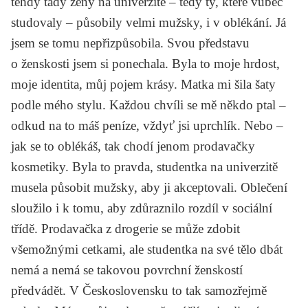
tehdy tady ženy na univerzitě – tedy ty, které vůbec
studovaly – působily velmi mužsky, i v oblékání. Já
jsem se tomu nepřizpůsobila. Svou představu
o ženskosti jsem si ponechala. Byla to moje hrdost,
moje identita, můj pojem krásy. Matka mi šila šaty
podle mého stylu. Každou chvíli se mě někdo ptal –
odkud na to máš peníze, vždyť jsi uprchlík. Nebo –
jak se to oblékáš, tak chodí jenom prodavačky
kosmetiky. Byla to pravda, studentka na univerzitě
musela působit mužsky, aby ji akceptovali. Oblečení
sloužilo i k tomu, aby zdůraznilo rozdíl v sociální
třídě. Prodavačka z drogerie se může zdobit
všemožnými cetkami, ale studentka na své tělo dbát
nemá a nemá se takovou povrchní ženskostí
předvádět. V Československu to tak samozřejmě