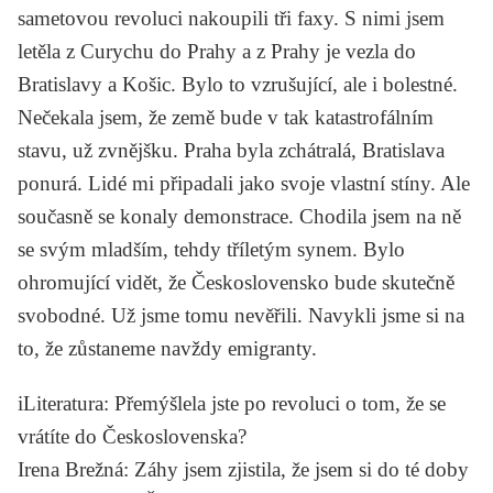
sametovou revoluci nakoupili tři faxy. S nimi jsem
letěla z Curychu do Prahy a z Prahy je vezla do
Bratislavy a Košic. Bylo to vzrušující, ale i bolestné.
Nečekala jsem, že země bude v tak katastrofálním
stavu, už zvnějšku. Praha byla zchátralá, Bratislava
ponurá. Lidé mi připadali jako svoje vlastní stíny. Ale
současně se konaly demonstrace. Chodila jsem na ně
se svým mladším, tehdy tříletým synem. Bylo
ohromující vidět, že Československo bude skutečně
svobodné. Už jsme tomu nevěřili. Navykli jsme si na
to, že zůstaneme navždy emigranty.
iLiteratura
: Přemýšlela jste po revoluci o tom, že se
vrátíte do Československa?
Irena Brežná
: Záhy jsem zjistila, že jsem si do té doby