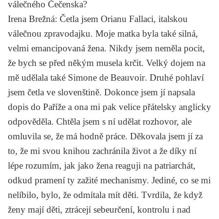
válečného Čečenska?
Irena Brežná
: Četla jsem
Orianu Fallaci
, italskou
válečnou zpravodajku. Moje matka byla také silná,
velmi emancipovaná žena. Nikdy jsem neměla pocit,
že bych se před někým musela krčit. Velký dojem na
mě udělala také
Simone de Beauvoir
.
Druhé pohlaví
jsem četla ve slovenštině. Dokonce jsem jí napsala
dopis do Paříže a ona mi pak velice přátelsky anglicky
odpověděla. Chtěla jsem s ní udělat rozhovor, ale
omluvila se, že má hodně práce. Děkovala jsem jí za
to, že mi svou knihou zachránila život a že díky ní
lépe rozumím, jak jako žena reaguji na patriarchát,
odkud pramení ty zažité mechanismy. Jediné, co se mi
nelíbilo, bylo, že odmítala mít děti. Tvrdila, že když
ženy mají děti, ztrácejí sebeurčení, kontrolu i nad