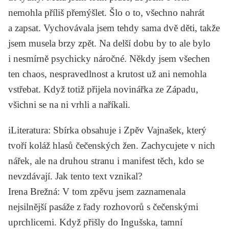
nemohla příliš přemýšlet. Šlo o to, všechno nahrát
a zapsat. Vychovávala jsem tehdy sama dvě děti, takže
jsem musela brzy zpět. Na delší dobu by to ale bylo
i nesmírně psychicky náročné. Někdy jsem všechen
ten chaos, nespravedlnost a krutost už ani nemohla
vstřebat. Když totiž přijela novinářka ze Západu,
všichni se na ni vrhli a naříkali.
iLiteratura
: Sbírka obsahuje i
Zpěv Vajnašek
, který
tvoří koláž hlasů čečenských žen. Zachycujete v nich
nářek, ale na druhou stranu i manifest těch, kdo se
nevzdávají. Jak tento text vznikal?
Irena Brežná
: V tom zpěvu jsem zaznamenala
nejsilnější pasáže z řady rozhovorů s čečenskými
uprchlicemi. Když přišly do Ingušska, tamní