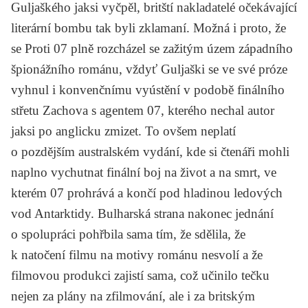
Guljaškého jaksi vyčpěl, britští nakladatelé očekávající
literární bombu tak byli zklamaní. Možná i proto, že
se
Proti 07
plně rozcházel se zažitým územ západního
špionážního románu, vždyť Guljaški se ve své próze
vyhnul i konvenčnímu vyústění v podobě finálního
střetu Zachova s agentem 07, kterého nechal autor
jaksi po anglicku zmizet. To ovšem neplatí
o pozdějším australském vydání, kde si čtenáři mohli
naplno vychutnat finální boj na život a na smrt, ve
kterém 07 prohrává a končí pod hladinou ledových
vod Antarktidy. Bulharská strana nakonec jednání
o spolupráci pohřbila sama tím, že sdělila, že
k natočení filmu na motivy románu nesvolí a že
filmovou produkci zajistí sama, což učinilo tečku
nejen za plány na zfilmování, ale i za britským