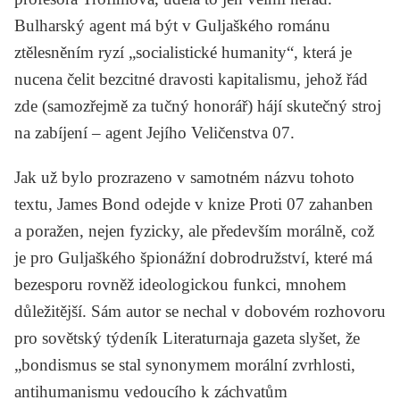
Bulharský agent má být v Guljaškého románu
ztělesněním ryzí „socialistické humanity“, která je
nucena čelit bezcitné dravosti kapitalismu, jehož řád
zde (samozřejmě za tučný honorář) hájí skutečný stroj
na zabíjení – agent Jejího Veličenstva 07.
Jak už bylo prozrazeno v samotném názvu tohoto
textu, James Bond odejde v knize
Proti 07
zahanben
a poražen, nejen fyzicky, ale především morálně, což
je pro Guljaškého špionážní dobrodružství, které má
bezesporu rovněž ideologickou funkci, mnohem
důležitější. Sám autor se nechal v dobovém rozhovoru
pro sovětský týdeník
Literaturnaja gazeta
slyšet, že
„bondismus se stal synonymem morální zvrhlosti,
antihumanismu vedoucího k záchvatům