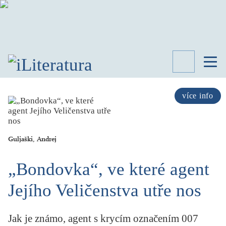
TÉMATA
RECENZE
více info
ROZHOVOR
SPISOVATELÉ
Guljaški, Andrej
AKTUALITA
KNIHY
„Bondovka“, ve které agent
PŘEHLED
LITERATURY
Jejího Veličenstva utře nos
STUDIE
KATEGORIE
PORTRÉT
Jak je známo, agent s krycím označením 007