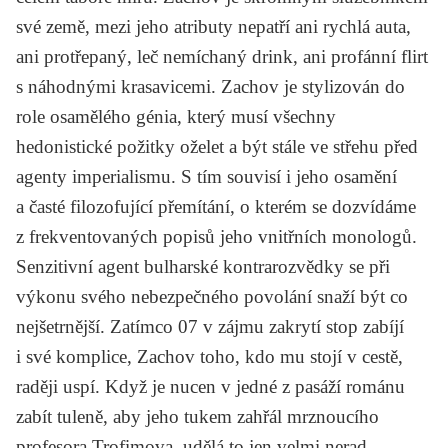
své země, mezi jeho atributy nepatří ani rychlá auta,
ani protřepaný, leč nemíchaný drink, ani profánní flirt
s náhodnými krasavicemi. Zachov je stylizován do
role osamělého génia, který musí všechny
hedonistické požitky oželet a být stále ve střehu před
agenty imperialismu. S tím souvisí i jeho osamění
a časté filozofující přemítání, o kterém se dozvídáme
z frekventovaných popisů jeho vnitřních monologů.
Senzitivní agent bulharské kontrarozvědky se při
výkonu svého nebezpečného povolání snaží být co
nejšetrnější. Zatímco 07 v zájmu zakrytí stop zabíjí
i své komplice, Zachov toho, kdo mu stojí v cestě,
raději uspí. Když je nucen v jedné z pasáží románu
zabít tuleně, aby jeho tukem zahřál mrznoucího
profesora Trofimova, udělá to jen velmi nerad.