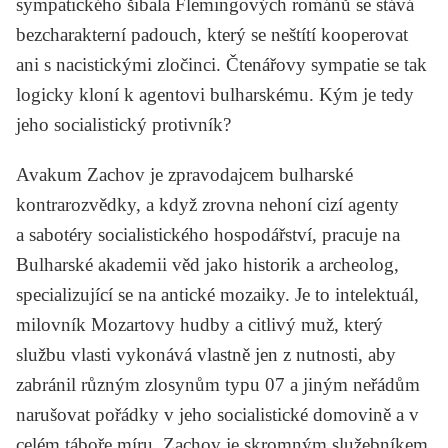
sympatického šibala Flemingových románů se stává
bezcharakterní padouch, který se neštítí kooperovat
ani s nacistickými zločinci. Čtenářovy sympatie se tak
logicky kloní k agentovi bulharskému. Kým je tedy
jeho socialistický protivník?
Avakum Zachov je zpravodajcem bulharské
kontrarozvědky, а když zrovna nehoní cizí agenty
a sabotéry socialistického hospodářství, pracuje na
Bulharské akademii věd jako historik a archeolog,
specializující se na antické mozaiky. Je to intelektuál,
milovník Mozartovy hudby a citlivý muž, který
službu vlasti vykonává vlastně jen z nutnosti, aby
zabránil různým zlosynům typu 07 a jiným neřádům
narušovat pořádky v jeho socialistické domovině a v
celém táboře míru. Zachov je skromným služebníkem