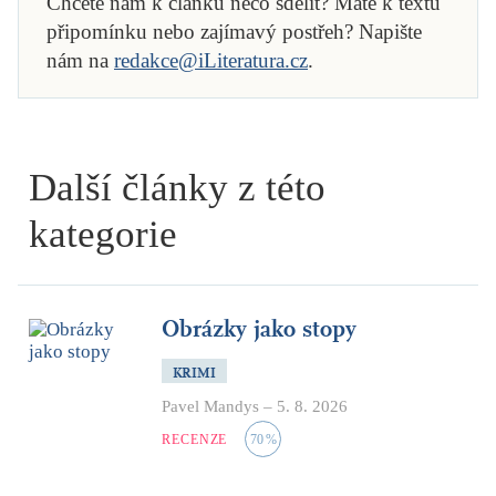
Chcete nám k článku něco sdělit? Máte k textu
připomínku nebo zajímavý postřeh? Napište
nám na
redakce@iLiteratura.cz
.
Další články z této
kategorie
Obrázky jako stopy
KRIMI
Pavel Mandys
–
5. 8. 2026
RECENZE
70
%