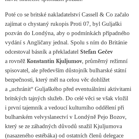
Poté co se britské nakladatelství Cassell & Co začalo
zajímat o chystaný rukopis
Proti 07
, byl Guljaški
pozván do Londýna, aby o podmínkách případného
vydání s Angličany jednal. Spolu s ním do Británie
odcestoval básník a překladatel
Stefan Gečev
a rovněž
Konstantin Kjuljumov
, průměrný režimní
spisovatel, ale především důstojník bulharské státní
bezpečnosti, který měl na celou věc dohlížet
a „uchránit“ Guljaškého před eventuálními aktivitami
britských tajných služeb. Do celé věci se však vložil
i první tajemník a vedoucí kulturního oddělení při
bulharském velvyslanectví v Londýně Pejo Bozov,
který se ze záhadných důvodů snažil Kjuljumova
(nasazeného estébáka) od ostatních členů delegace