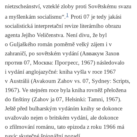
nietzscheánství, vzteklé zloby proti Sovětskému svazu
1
a myšlenkám socialismu“.
Proti 07
je tedy jakási
socialistická interpretační revize literárního obrazu
agenta Jejího Veličenstva. Není divu, že byl
o Guljaškého román poměrně velký zájem i v
zahraničí, po sovětském vydání (
Аввакум Захов
против 07
, Москва: Прогресс, 1967) následovalo
i vydání anglojazyčné: kniha vyšla v roce 1967
v Austrálii (
Avakoum Zahov vs. 07
, Sydney: Scripts,
1967). Ve stejném roce byla kniha rovněž přeložena
do finštiny (
Zahov ja 07
, Helsinki: Tamni, 1967).
Ještě před bulharským vydáním knihy se dokonce
uvažovalo nejen o britském vydání, ale dokonce
o zfilmování románu, tato epizoda z roku 1966 má
navíc skutečné špionážní pozadí.