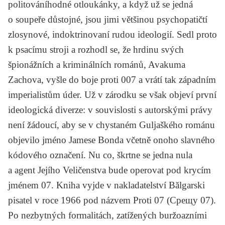
politováníhodné otloukánky, a když už se jedná
o soupeře důstojné, jsou jimi většinou psychopatičtí
zlosynové, indoktrinovaní rudou ideologií. Sedl proto
k psacímu stroji a rozhodl se, že hrdinu svých
špionážních a kriminálních románů, Avakuma
Zachova, vyšle do boje proti 007 а vrátí tak západním
imperialistům úder. Už v zárodku se však objeví první
ideologická diverze: v souvislosti s autorskými právy
není žádoucí, aby se v chystaném Guljaškého románu
objevilo jméno Jamese Bonda včetně onoho slavného
kódového označení. Nu co, škrtne se jedna nula
a agent Jejího Veličenstva bude operovat pod krycím
jménem 07. Kniha vyjde v nakladatelství Bălgarski
pisatel v roce 1966 pod názvem
Proti 07
(
Срещу 07
).
Po nezbytných formalitách, zatížených buržoazními