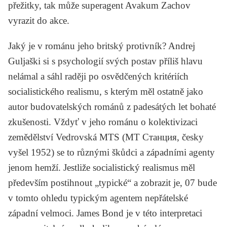
přežitky, tak může superagent Avakum Zachov
vyrazit do akce.
Jaký je v románu jeho britský protivník? Andrej
Guljaški si s psychologií svých postav příliš hlavu
nelámal a sáhl raději po osvědčených kritériích
socialistického realismu, s kterým měl ostatně jako
autor budovatelských románů z padesátých let bohaté
zkušenosti. Vždyť v jeho románu o kolektivizaci
zemědělství
Vedrovská MTS
(
МТ Станция
, česky
vyšel 1952) se to různými škůdci a západními agenty
jenom hemží. Jestliže socialistický realismus měl
především postihnout „typické“ a zobrazit je, 07 bude
v tomto ohledu typickým agentem nepřátelské
západní velmoci. James Bond je v této interpretaci