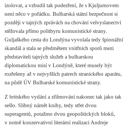
izolovat, a vzbudil tak podezření, že s Kjuljumovem
není něco v pořádku. Bulharská státní bezpečnost si
později v tajných zprávách na chování velvyslanectví
stěžovala přímo politbyru komunistické strany.
Guljaškého cesta do Londýna vyvolala tedy špionážní
skandál a stala se předmětem vnitřních sporů mezi
představiteli tajných služeb a bulharskou
diplomatickou misí v Londýně, které musely být
rozřešeny až v nejvyšších patrech stranického aparátu,
na půdě ÚV Bulharské komunistické strany.
Z britského vydání a zfilmování nakonec tak jako tak
sešlo. Slibný námět knihy, tedy střet dvou
superagentů, potažmo dvou geopolitických bloků,
v notně konzervativní literární realizaci Andreje