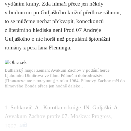
vydáním knihy. Zda filmaři přece jen někdy
v budoucnu po Guljaškého knižní předloze sáhnou,
to se můžeme nechat překvapit, koneckonců
z literárního hlediska není
Proti 07
Andreje
Guljaškého o nic horší než populární špionážní
romány z pera Iana Fleminga.
Bulharský major Zeman: Avakum Zachov v podání herce
Ljubomira Dimitrova ve filmu
Půlnoční dobrodružství
(
Приключение в полунощ
) z roku 1964. Filmový Zachov měl do
filmového Bonda přece jen hodně daleko…
1.
Sobkovič, A.: Korotko o knige. IN: Guljaški, A:
Avvakum Zachov protiv 07
. Moskva: Progress,
zpět
1967.