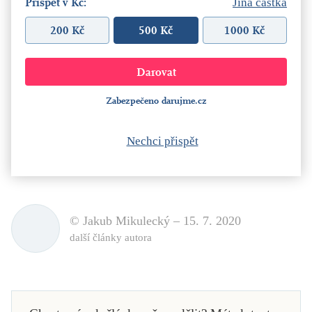
Přispět v Kč:
Jiná částka
200 Kč
500 Kč
1000 Kč
Zabezpečeno darujme.cz
Nechci přispět
© Jakub Mikulecký –
15. 7. 2020
další články autora