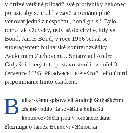
v drtivé většině případů své protivníky nakonec
KRITIKA PŘEKLADU
porazí, aby se mohl v závěru románu plně
UKÁZKA
věnovat jedné z nespočtu „bond girls“. Bylo
tomu tak vždycky, tedy až do chvíle, kdy se
SLOUPEK
Bond, James Bond, v roce 1966 setkal se
ILIGLOSA
superagentem bulharské kontrarozvědky
Avakumem Zachovem… Spisovatel Andrej
Guljaški, který tuto postavu stvořil, zemřel 3.
července 1995. Pětadvacetileté výročí jeho úmrtí
připomínáme tímto článkem.
B
ulharskému spisovateli
Andreji Guljaškému
zřejmě vadilo, že sovětští a bulharští
kontrarozvědčíci jsou v románech
Iana
Fleminga
o Jamesi Bondovi většinou za