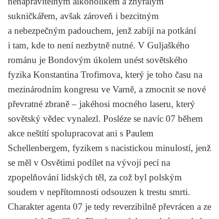
nenapravitelným alkoholikem a zhýralým
sukničkářem, avšak zároveň i bezcitným
a nebezpečným padouchem, jenž zabíjí na potkání
i tam, kde to není nezbytně nutné. V Guljaškého
románu je Bondovým úkolem unést sovětského
fyzika Konstantina Trofimova, který je toho času na
mezinárodním kongresu ve Varně, a zmocnit se nové
převratné zbraně – jakéhosi mocného laseru, který
sovětský vědec vynalezl. Posléze se navíc 07 během
akce neštítí spolupracovat ani s Paulem
Schellenbergem, fyzikem s nacistickou minulostí, jenž
se měl v Osvětimi podílet na vývoji pecí na
zpopelňování lidských těl, za což byl polským
soudem v nepřítomnosti odsouzen k trestu smrti.
Charakter agenta 07 je tedy reverzibilně převrácen a ze