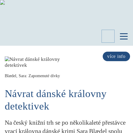
TÉMATA
RECENZE
více info
ROZHOVOR
SPISOVATELÉ
Blædel, Sara: Zapomenuté dívky
AKTUALITA
KNIHY
Návrat dánské královny
PŘEHLED
LITERATURY
detektivek
STUDIE
KATEGORIE
Na český knižní trh se po několikaleté přestávce
PORTRÉT
vrací královna dánské krimi Sara Blædel spolu