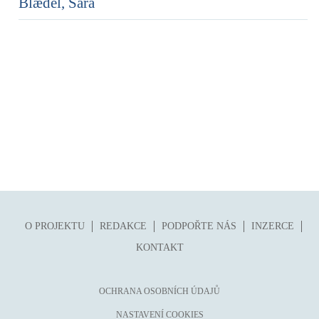
Blædel, Sara
O PROJEKTU
REDAKCE
PODPOŘTE NÁS
INZERCE
KONTAKT
OCHRANA OSOBNÍCH ÚDAJŮ
NASTAVENÍ COOKIES