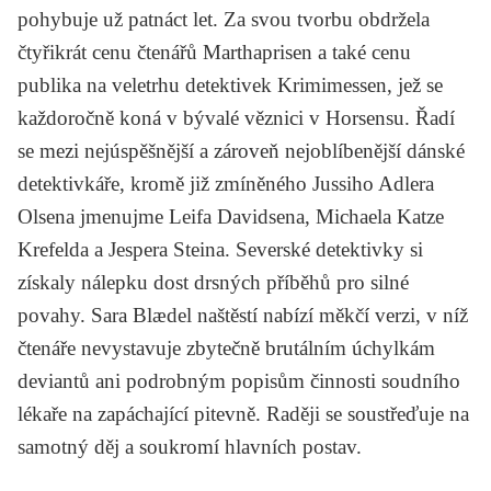
pohybuje už patnáct let. Za svou tvorbu obdržela
čtyřikrát cenu čtenářů Marthaprisen a také cenu
publika na veletrhu detektivek Krimimessen, jež se
každoročně koná v bývalé věznici v Horsensu. Řadí
se mezi nejúspěšnější a zároveň nejoblíbenější dánské
detektivkáře, kromě již zmíněného
Jussiho Adlera
Olsena
jmenujme
Leifa Davidsena
,
Michaela Katze
Krefelda
a
Jespera Steina
. Severské detektivky si
získaly nálepku dost drsných příběhů pro silné
povahy. Sara Blædel naštěstí nabízí měkčí verzi, v níž
čtenáře nevystavuje zbytečně brutálním úchylkám
deviantů ani podrobným popisům činnosti soudního
lékaře na zapáchající pitevně. Raději se soustřeďuje na
samotný děj a soukromí hlavních postav.