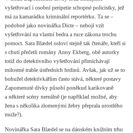
vyšetřovací i osobní peripetie schopné policistky, jež
má za kamarádku kriminální reportérku. Ta se –
podobně jako novinářka Dicte – nebojí vzít
vyšetřování na vlastní bedra a ruce zákona trochu
pomoct. Sara Blædel osloví stejně tak čtenáře, kteří si
s chutí přečetli romány
Anny Ekberg
, obě autorky
totiž do detektivního vyšetřování přimíchávají
milostné trable ústředních hrdinů. Avšak, jak už se to
bohužel detektivkářům často stává, některé postavy
Zapomenuté dívky
působí poněkud karikovaně
a některé scény nereálně (je například možné, aby
žena s několika zlomenými žebry přeprala urostlého
muže?).
Novinářka Sara Blædel se na dánském knižním trhu