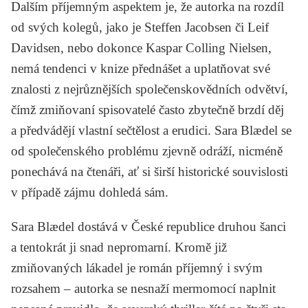
Dalším příjemným aspektem je, že autorka na rozdíl
od svých kolegů, jako je
Steffen Jacobsen
či
Leif
Davidsen
, nebo dokonce
Kaspar Colling Nielsen
,
nemá tendenci v knize přednášet a uplatňovat své
znalosti z nejrůznějších společenskovědních odvětví,
čímž zmiňovaní spisovatelé často zbytečně brzdí děj
a předvádějí vlastní sečtělost a erudici. Sara Blædel se
od společenského problému zjevně odráží, nicméně
ponechává na čtenáři, ať si širší historické souvislosti
v případě zájmu dohledá sám.
Sara Blædel dostává v České republice druhou šanci
a tentokrát ji snad nepromarní. Kromě již
zmiňovaných lákadel je román příjemný i svým
rozsahem – autorka se nesnaží mermomocí naplnit