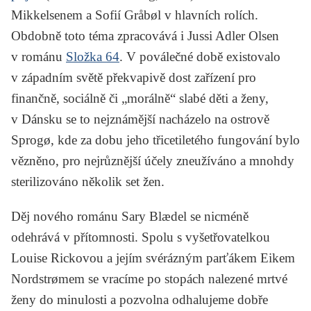
Mikkelsenem a Sofií Gråbøl v hlavních rolích.
Obdobně toto téma zpracovává i
Jussi Adler Olsen
v románu
Složka 64
. V poválečné době existovalo
v západním světě překvapivě dost zařízení pro
finančně, sociálně či „morálně“ slabé děti a ženy,
v Dánsku se to nejznámější nacházelo na ostrově
Sprogø, kde za dobu jeho třicetiletého fungování bylo
vězněno, pro nejrůznější účely zneužíváno a mnohdy
sterilizováno několik set žen.
Děj nového románu Sary Blædel se nicméně
odehrává v přítomnosti. Spolu s vyšetřovatelkou
Louise Rickovou a jejím svérázným parťákem Eikem
Nordstrømem se vracíme po stopách nalezené mrtvé
ženy do minulosti a pozvolna odhalujeme dobře