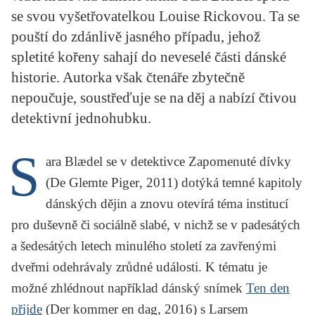
KRITIKA PŘEKLADU
se svou vyšetřovatelkou Louise Rickovou. Ta se
pouští do zdánlivě jasného případu, jehož
UKÁZKA
spletité kořeny sahají do neveselé části dánské
historie. Autorka však čtenáře zbytečně
SLOUPEK
nepoučuje, soustřeďuje se na děj a nabízí čtivou
ILIGLOSA
detektivní jednohubku.
S
ara Blædel
se v detektivce
Zapomenuté dívky
(
De Glemte Piger
, 2011) dotýká temné kapitoly
dánských dějin a znovu otevírá téma institucí
pro duševně či sociálně slabé, v nichž se v padesátých
a šedesátých letech minulého století za zavřenými
dveřmi odehrávaly zrůdné události. K tématu je
možné zhlédnout například dánský snímek
Ten den
přijde
(
Der kommer en dag
, 2016) s Larsem