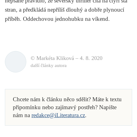
nepsané pravidlo, že severský thriller čítá na čtyři sta
stran, a předkládá nepříliš dlouhý a dobře plynoucí
příběh. Oddechovou jednohubku na víkend.
© Markéta Kliková –
4. 8. 2020
další články autora
Chcete nám k článku něco sdělit? Máte k textu
připomínku nebo zajímavý postřeh? Napište
nám na
redakce@iLiteratura.cz
.