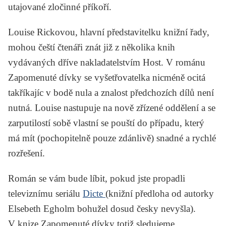
utajované zločinné příkoří.
Louise Rickovou, hlavní představitelku knižní řady,
mohou čeští čtenáři znát již z několika knih
vydávaných dříve nakladatelstvím Host. V románu
Zapomenuté dívky
se vyšetřovatelka nicméně ocitá
takříkajíc v bodě nula a znalost předchozích dílů není
nutná. Louise nastupuje na nově zřízené oddělení a se
zarputilostí sobě vlastní se pouští do případu, který
má mít (pochopitelně pouze zdánlivě) snadné a rychlé
rozřešení.
Román se vám bude líbit, pokud jste propadli
televiznímu seriálu
Dicte
(knižní předloha od autorky
Elsebeth Egholm
bohužel dosud česky nevyšla).
V knize
Zapomenuté dívky
totiž sledujeme