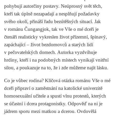
pohybují autorčiny postavy. Neúprosný svět těch,
kteří tak úplně nezapadají a nesplňují požadavky
svého okolí, přináší řadu bezútěšných situací. Jak
v románu
Čungangjok
, tak ve
Vše o mé dceři
je
čtenáři realisticky vykreslen život přízemní, špinavý,
zapáchající – život bezdomovců a starých lidí
v pečovatelských domech. Autorka vyzdvihuje
hrdiny, kteří i na podobných místech vynikají vnitřní
silou, a poukazuje na to, že i zde můžeme najít lásku.
Co je vůbec rodina? Klíčová otázka románu
Vše o mé
dceři
připraví o zaměstnání na katolické univerzitě
homosexuální učitele a spustí vlnu protestů, kterých
se účastní i dcera protagonistky. Odpověď na ni je
jádrem sporu mezi matkou a dcerou. Ovdovělá