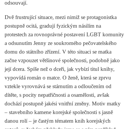
odsouvají.
Dvě frustrující situace, mezi nimiž se protagonistka
postupně ocitá, gradují fyzickým násilím na
protestech za rovnoprávné postavení LGBT komunity
a odsunutím Jenny ze soukromého pečovatelského
domu do státního zřízení. V této situaci se matka
začne vzpouzet většinové společnosti, podobně jako
její dcera. Spíše než o dceři, jak vybízí titul knihy,
vypovídá román o matce. O ženě, která se zprvu
vztekle vyrovnává se stárnutím a odloučením od
dítěte, s pocity nepatřičnosti a osamělosti, avšak
dochází postupně jakési vnitřní změny. Motiv matky
– stavebního kamene korejské společnosti s jasně
danou rolí – je častým tématem knih korejských