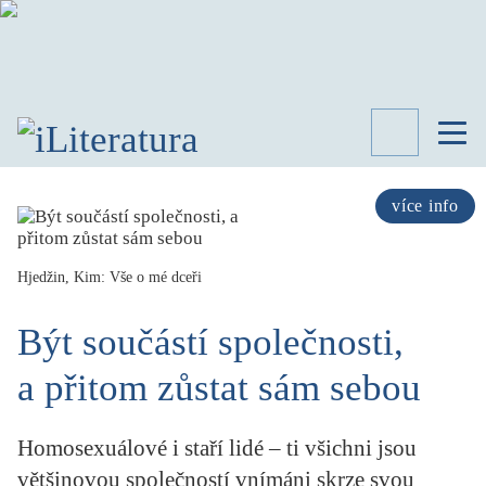
TÉMATA
RECENZE
více info
ROZHOVOR
SPISOVATELÉ
Hjedžin, Kim: Vše o mé dceři
AKTUALITA
KNIHY
Být součástí společnosti,
PŘEHLED
LITERATURY
a přitom zůstat sám sebou
STUDIE
KATEGORIE
Homosexuálové i staří lidé – ti všichni jsou
PORTRÉT
většinovou společností vnímáni skrze svou