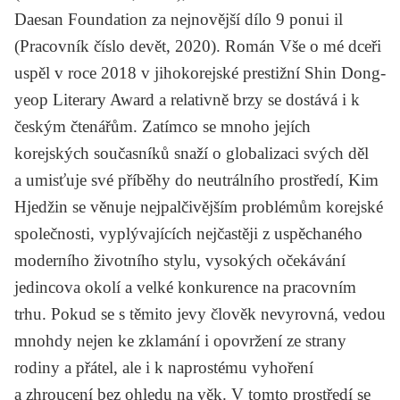
Daesan Foundation za nejnovější dílo
9 ponui il
(Pracovník číslo devět, 2020). Román
Vše o mé dceři
uspěl v roce 2018 v jihokorejské prestižní Shin Dong-
yeop Literary Award a relativně brzy se dostává i k
českým čtenářům. Zatímco se mnoho jejích
korejských současníků snaží o globalizaci svých děl
a umisťuje své příběhy do neutrálního prostředí, Kim
Hjedžin se věnuje nejpalčivějším problémům korejské
společnosti, vyplývajících nejčastěji z uspěchaného
moderního životního stylu, vysokých očekávání
jedincova okolí a velké konkurence na pracovním
trhu. Pokud se s těmito jevy člověk nevyrovná, vedou
mnohdy nejen ke zklamání i opovržení ze strany
rodiny a přátel, ale i k naprostému vyhoření
a zhroucení bez ohledu na věk. V tomto prostředí se