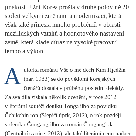
KRITIKA PŘEKLADU
jinakost. Jižní Korea prošla v druhé polovině 20.
století velkými změnami a modernizací, která
UKÁZKA
však také přinesla mnoho problémů v oblasti
mezilidských vztahů a hodnotového nastavení
SLOUPEK
země, která klade důraz na vysoké pracovní
ILIGLOSA
tempo a výkon.
A
utorka románu
Vše o mé dceři
Kim Hjedžin
(nar. 1983) se do povědomí korejských
čtenářů dostala v průběhu poslední dekády.
Za svá díla získala několik ocenění, v roce 2012
v literární soutěži deníku
Tonga ilbo
za povídku
Čchikchin ron
(Slepičí úprk, 2012), o rok později
v deníku
Čungang ilbo
za román
Čungangjok
(Centrální stanice, 2013), ale také literární cenu nadace