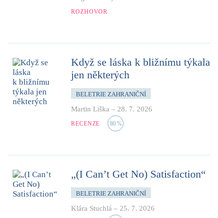
ROZHOVOR
Když se láska k bližnímu týkala
jen některých
BELETRIE ZAHRANIČNÍ
Martin Liška
–
28. 7. 2026
RECENZE
80
%
„(I Can’t Get No) Satisfaction“
BELETRIE ZAHRANIČNÍ
Klára Stuchlá
–
25. 7. 2026