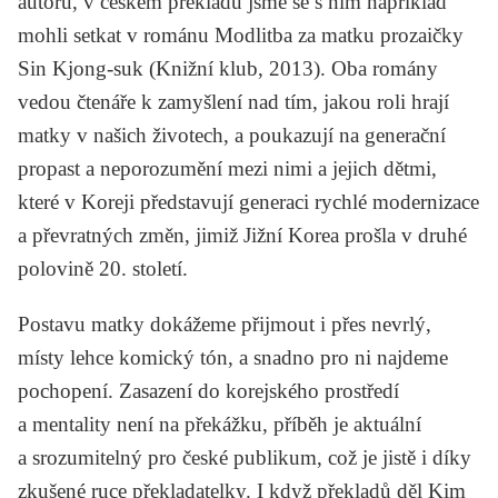
autorů, v českém překladu jsme se s ním například
mohli setkat v románu
Modlitba za matku
prozaičky
Sin Kjong-suk
(Knižní klub, 2013). Oba romány
vedou čtenáře k zamyšlení nad tím, jakou roli hrají
matky v našich životech, a poukazují na generační
propast a neporozumění mezi nimi a jejich dětmi,
které v Koreji představují generaci rychlé modernizace
a převratných změn, jimiž Jižní Korea prošla v druhé
polovině 20. století.
Postavu matky dokážeme přijmout i přes nevrlý,
místy lehce komický tón, a snadno pro ni najdeme
pochopení. Zasazení do korejského prostředí
a mentality není na překážku, příběh je aktuální
a srozumitelný pro české publikum, což je jistě i díky
zkušené ruce překladatelky. I když překladů děl Kim