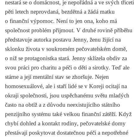
nestará se o domácnost, je nepořádná a ve svých třiceti
pěti letech neprovdaná, bezdětná a žádá matku
o finanční výpomoc. Není to jen ona, koho má
společnost problém přijmout. V druhé rovině příběhu
představuje autorka postavu Jenny, ženu žijící na
sklonku života v soukromém pečovatelském domě,
o niž se protagonistka stará. Jenny sklízela obdiv za
svou práci pro charitu a péči o děti a sirotky. Teď ale
stárne a její mentální stav se zhoršuje. Nejen
homosexuálové, ale i staří lidé se v Koreji ocitají na
okraji společnosti, jsou uspěchanému světu mladých
často na obtíž a z důvodu neexistujícího státního
penzijního systému také velkou finanční zátěží. Když
chybí dohled a kontakt rodiny, pečovatelské domy
přestávají poskytovat dostatečnou péči a nepotřebné