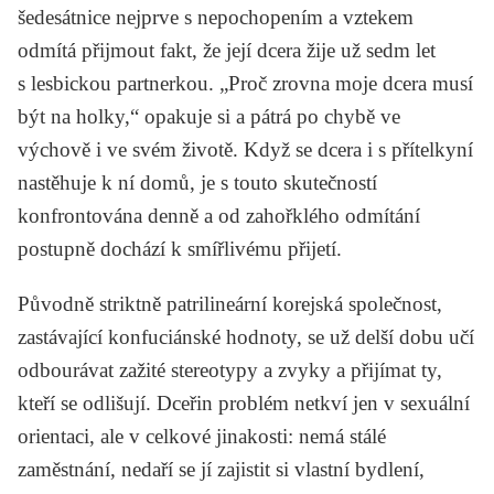
šedesátnice nejprve s nepochopením a vztekem
odmítá přijmout fakt, že její dcera žije už sedm let
s lesbickou partnerkou. „Proč zrovna moje dcera musí
být na holky,“ opakuje si a pátrá po chybě ve
výchově i ve svém životě. Když se dcera i s přítelkyní
nastěhuje k ní domů, je s touto skutečností
konfrontována denně a od zahořklého odmítání
postupně dochází k smířlivému přijetí.
Původně striktně patrilineární korejská společnost,
zastávající konfuciánské hodnoty, se už delší dobu učí
odbourávat zažité stereotypy a zvyky a přijímat ty,
kteří se odlišují. Dceřin problém netkví jen v sexuální
orientaci, ale v celkové jinakosti: nemá stálé
zaměstnání, nedaří se jí zajistit si vlastní bydlení,