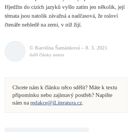
Hjedžin do cizích jazyků vyšlo zatím jen několik, její
témata jsou natolik závažná a nadčasová, že osloví
čtenáře nehledě na zemi, v níž žijí.
© Karolína Šamánková –
8. 3. 2021
další články autora
Chcete nám k článku něco sdělit? Máte k textu
připomínku nebo zajímavý postřeh? Napište
nám na
redakce@iLiteratura.cz
.