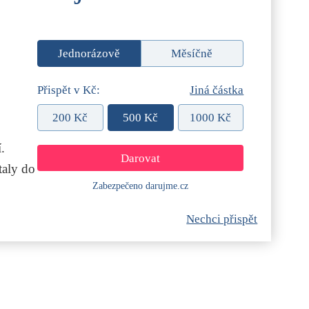
Jednorázově
Měsíčně
Přispět v Kč:
Jiná částka
200 Kč
500 Kč
1000 Kč
.
aly do
Zabezpečeno darujme.cz
Nechci přispět