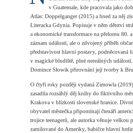
v Guatemale, kde pracovala jako do
Atlas: Doppelganger
(2015) a hned za něj z
Literacka Gdynia. Popisuje v něm dětství str
a ekonomické transformace na přelomu 80. a 90
záznam událostí, ale o zdvojený příběh občan
představivost hlavní postavy, podněcovaná 
v magické bludiště, plné nereálných událostí. 
Domince Słowik přirovnání její tvorby k B
O čtyři roky později vydaná
Zimowla
(2019)
zasadila rozsáhlý děj knihy do fiktivního 
Krakova v blízkosti slovenské hranice. Divné
obyvatel městečka připomínají čtenáři americ
trojice teenagerů, ale autorka věnuje velkou
zamilované do Ameriky, babičce hlavní hrdink