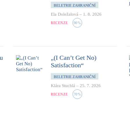
BELETRIE ZAHRANIČNÍ
Ela Doležalová
–
1. 8. 2026
RECENZE
90
%
mu
„(I Can’t Get No)
Satisfaction“
BELETRIE ZAHRANIČNÍ
Klára Stuchlá
–
25. 7. 2026
RECENZE
70
%