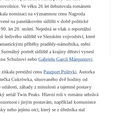
brovolnice. Ve věku 26 let debutovala románem
ískala nominaci na významnou cenu Nagroda
ávené na panelákovém sídlišti v době politické
. let 20. století. Nejedná se však o reportážní
ů šedivého sídliště ve Slezském vojvodství, které
fantastickými příběhy pradědy-námořníka, mění
Surreálný portrét sídliště a krajiny dětství vynesl
runu Schulzovi nebo
Gabrielu Garcíi Márquezovi
.
 získala prestižní cenu
Paszport Polityki
. Autorka
městečka Cukrówka, situovaného dvě hodiny od
 události, záhady z minulosti a tajemné postavy
ký seriál
Twin Peaks
. Hlavní roli v románu sehrává
 pozornost i jiným postavám, například komunistce
y nebo jejímu otci, který se z úředníka stal