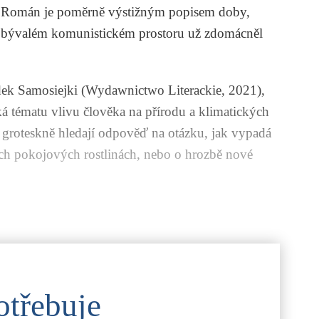
. Román je poměrně výstižným popisem doby,
v bývalém komunistickém prostoru už zdomácněl
ídek
Samosiejki
(Wydawnictwo Literackie, 2021),
 tématu vlivu člověka na přírodu a klimatických
a groteskně hledají odpověď na otázku, jak vypadá
hých pokojových rostlinách, nebo o hrozbě nové
otřebuje