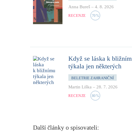
Anna Bureš
–
4. 8. 2026
RECENZE
70
%
Když se láska k bližní
týkala jen některých
BELETRIE ZAHRANIČNÍ
Martin Liška
–
28. 7. 2026
RECENZE
80
%
Další články o spisovateli: