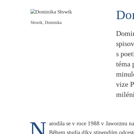
Do
Słowik, Dominika
Domin
spisov
s poe
téma 
minulo
vize 
miléni
N
arodila se v roce 1988 v Jaworznu na
Během studia díky stipendiím odcesto