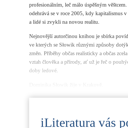
profesionálním, leč málo úspěšným věštcem
odehrává se v roce 2005, kdy kapitalismus 
a lidé si zvykli na novou realitu.
Nejnovější autorčinou knihou je sbírka pov
ve kterých se Słowik různými způsoby dotýká
změn. Příběhy občas realisticky a občas zcel
vztah člověka a přírody, ať už je řeč o pou
doby ledové.
Dominika Słowik žije v Krakově.
iLiteratura vás p