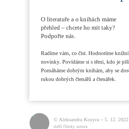
O literatuře a o knihách máme
přehled – chcete ho mít taky?
Podpořte nás.
Radíme vám, co číst. Hodnotíme knižní
novinky. Povídáme si s těmi, kdo je píší
Pomáháme dobrým knihám, aby se dost
rukou dobrých čtenářů a čtenářek.
© Aleksandra Kozyra –
5. 12. 2022
další články autora