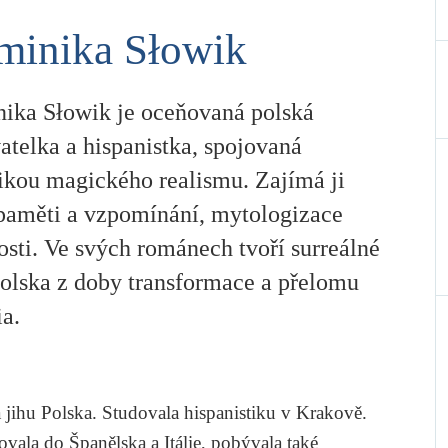
minika Słowik
ika Słowik je oceňovaná polská
atelka a hispanistka, spojovaná
tikou magického realismu. Zajímá ji
paměti a vzpomínání, mytologizace
sti. Ve svých románech tvoří surreálné
Polska z doby transformace a přelomu
a.
 jihu Polska. Studovala hispanistiku v Krakově.
vala do Španělska a Itálie, pobývala také