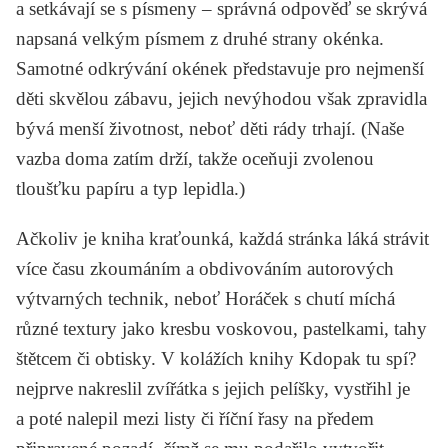
a setkávají se s písmeny – správná odpověď se skrývá
napsaná velkým písmem z druhé strany okénka.
Samotné odkrývání okének představuje pro nejmenší
děti skvělou zábavu, jejich nevýhodou však zpravidla
bývá menší životnost, neboť děti rády trhají. (Naše
vazba doma zatím drží, takže oceňuji zvolenou
tloušťku papíru a typ lepidla.)
Ačkoliv je kniha kraťounká, každá stránka láká strávit
více času zkoumáním a obdivováním autorových
výtvarných technik, neboť Horáček s chutí míchá
různé textury jako kresbu voskovou, pastelkami, tahy
štětcem či obtisky. V kolážích knihy
Kdopak tu spí?
nejprve nakreslil zvířátka s jejich pelíšky, vystřihl je
a poté nalepil mezi listy či říční řasy na předem