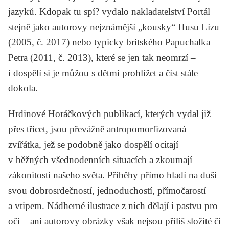
jazyků.
Kdopak tu spí?
vydalo nakladatelství Portál
stejně jako autorovy nejznámější „kousky“ Husu Lízu
(2005, č. 2017) nebo typicky britského Papuchalka
Petra
(2011, č. 2013), které se jen tak neomrzí –
i dospělí si je můžou s dětmi prohlížet a číst stále
dokola.
Hrdinové Horáčkových publikací, kterých vydal již
přes třicet, jsou převážně antropomorfizovaná
zvířátka, jež se podobně jako dospělí ocitají
v běžných všednodenních situacích a zkoumají
zákonitosti našeho světa. Příběhy přímo hladí na duši
svou dobrosrdečností, jednoduchostí, přímočarostí
a vtipem. Nádherné ilustrace z nich dělají i pastvu pro
oči – ani autorovy obrázky však nejsou příliš složité či