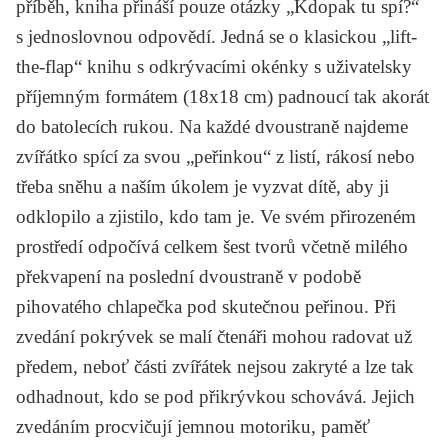
příběh, kniha přináší pouze otázky „Kdopak tu spí?“
s jednoslovnou odpovědí. Jedná se o klasickou „lift-
the-flap“ knihu s odkrývacími okénky s uživatelsky
příjemným formátem (18x18 cm) padnoucí tak akorát
do batolecích rukou. Na každé dvoustraně najdeme
zvířátko spící za svou „peřinkou“ z listí, rákosí nebo
třeba sněhu a naším úkolem je vyzvat dítě, aby ji
odklopilo a zjistilo, kdo tam je. Ve svém přirozeném
prostředí odpočívá celkem šest tvorů včetně milého
překvapení na poslední dvoustraně v podobě
pihovatého chlapečka pod skutečnou peřinou. Při
zvedání pokrývek se malí čtenáři mohou radovat už
předem, neboť části zvířátek nejsou zakryté a lze tak
odhadnout, kdo se pod přikrývkou schovává. Jejich
zvedáním procvičují jemnou motoriku, paměť