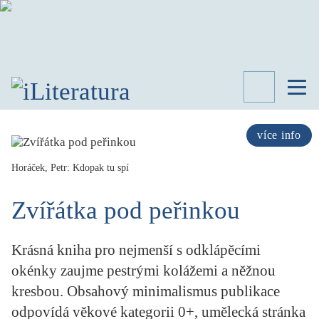
TÉMATA
RECENZE
více info
ROZHOVOR
SPISOVATELÉ
Horáček, Petr: Kdopak tu spí
AKTUALITA
Zvířátka pod peřinkou
KNIHY
PŘEHLED
LITERATURY
Krásná kniha pro nejmenší s odklápěcími
STUDIE
okénky zaujme pestrými kolážemi a něžnou
KATEGORIE
kresbou. Obsahový minimalismus publikace
PORTRÉT
odpovídá věkové kategorii 0+, umělecká stránka