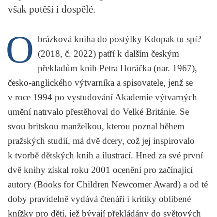
však potěší i dospělé.
KRITIKA PŘEKLADU
UKÁZKA
O
brázková kniha do postýlky
Kdopak tu spí?
SLOUPEK
(2018, č. 2022) patří k dalším českým
překladům knih Petra Horáčka
(nar. 1967),
ILIGLOSA
česko-anglického výtvarníka a spisovatele, jenž se
v roce 1994 po vystudování Akademie výtvarných
umění natrvalo přestěhoval do Velké Británie. Se
svou britskou manželkou, kterou poznal během
pražských studií, má dvě dcery, což jej inspirovalo
k tvorbě dětských knih a ilustrací. Hned za své první
dvě knihy získal roku 2001 ocenění pro začínající
autory (Books for Children Newcomer Award) a od té
doby pravidelně vydává čtenáři i kritiky oblíbené
knížky pro děti, jež bývají překládány do světových