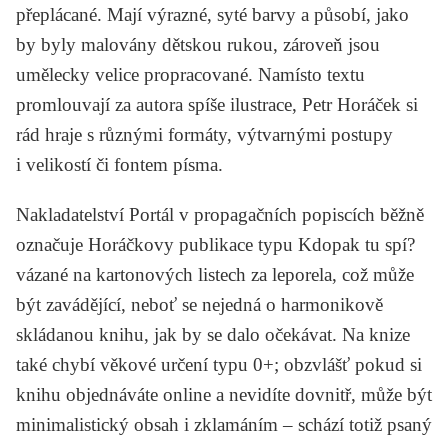
přeplácané. Mají výrazné, syté barvy a působí, jako
by byly malovány dětskou rukou, zároveň jsou
umělecky velice propracované. Namísto textu
promlouvají za autora spíše ilustrace, Petr Horáček si
rád hraje s různými formáty, výtvarnými postupy
i velikostí či fontem písma.
Nakladatelství Portál v propagačních popiscích běžně
označuje Horáčkovy publikace typu
Kdopak tu spí?
vázané na kartonových listech za leporela, což může
být zavádějící, neboť se nejedná o harmonikově
skládanou knihu, jak by se dalo očekávat. Na knize
také chybí věkové určení typu 0+; obzvlášť pokud si
knihu objednáváte online a nevidíte dovnitř, může být
minimalistický obsah i zklamáním – schází totiž psaný