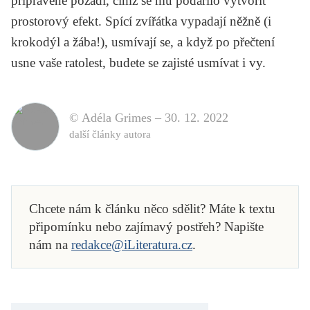
připravené pozadí, čímž se mu podařilo vytvořit
prostorový efekt. Spící zvířátka vypadají něžně (i
krokodýl a žába!), usmívají se, a když po přečtení
usne vaše ratolest, budete se zajisté usmívat i vy.
© Adéla Grimes –
30. 12. 2022
další články autora
Chcete nám k článku něco sdělit? Máte k textu
připomínku nebo zajímavý postřeh? Napište
nám na
redakce@iLiteratura.cz
.