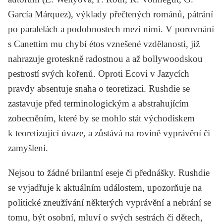
García Márquez), výklady přečtených románů, pátrání
po paralelách a podobnostech mezi nimi. V porovnání
s Canettim mu chybí étos vznešené vzdělanosti, již
nahrazuje groteskně radostnou a až bollywoodskou
pestrostí svých kořenů. Oproti Ecovi v
Jazycích
pravdy
absentuje snaha o teoretizaci. Rushdie se
zastavuje před terminologickým a abstrahujícím
zobecněním, které by se mohlo stát východiskem
k teoretizující úvaze, a zůstává na rovině vyprávění či
zamyšlení.
Nejsou to žádné brilantní eseje či přednášky. Rushdie
se vyjadřuje k aktuálním událostem, upozorňuje na
politické zneužívání některých vyprávění a nebrání se
tomu, být osobní, mluví o svých sestrách či dětech,