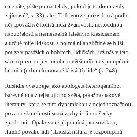
co znáte, pište pouze tehdy, pokud je to doopravdy
zajímavé“, s. 33), ale i Tolkienově próze, která podle
něj „povážlivě kolísá mezi žvanivostí, nestoudnou
nabubřelostí a nesnesitelně falešným klasicismem
a určité míře lidskosti a normální angličtině se blíží
pouze v pasážích o hobitech, lidičkách, jež nás v této
sáze reprezentují v mnohem větší míře než pompézně
heroičtí (nebo ukňouraně křiváčtí) lidé“ (s. 248).
Rushdie vystupuje jako apologeta heterogenního,
barevného a znejisťujícího světa, potažmo takové
literatury, která se tuto dynamickou a nejednoznačnou
povahu skutečnosti snaží zachytit či umělecky
zpodobnit. Opakovaně připomíná janusovskou,
fluidní povahu lidí („Lidská nátura je rozporuplná