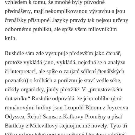
vzhledem k tomu, že mnohé byly původně
přednášeny, mají nekomplikovanou výstavbu a jsou
čtenářsky přístupné.
Jazyky pravdy
tak nejsou určeny
odbornému publiku, ale spíše všem milovníkům
knih.
Rushdie sám zde vystupuje především jako čtenář,
protože vykládá (ano, vykládá, nejedná se o analýzu
či interpretaci, ale spíše o zaujaté sdílení čtenářských
poznatků) o knihách a porůznu je staví vedle sebe,
někdy organicky, jindy přetržitě. V „proustovském
dotazníku“ Rushdie odpovídá, že jeho oblíbenými
románovými hrdiny jsou Leopold Bloom z Joyceova
Odyssea
, Řehoř Samsa z Kafkovy
Proměny
a písař
Bartleby z Melevillovy stejnojmenné novely. Tyto tři
těžko uchopitelné postavy světové literatury odrážejí