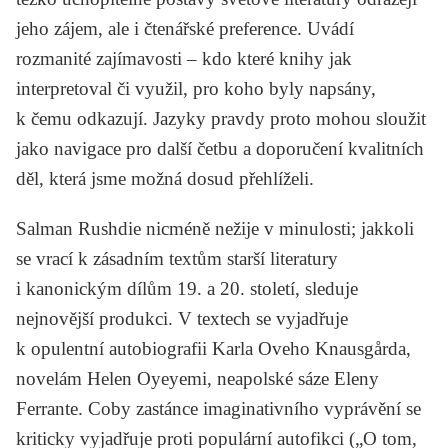
jeho zájem, ale i čtenářské preference. Uvádí
rozmanité zajímavosti – kdo které knihy jak
interpretoval či využil, pro koho byly napsány,
k čemu odkazují.
Jazyky pravdy
proto mohou sloužit
jako navigace pro další četbu a doporučení kvalitních
děl, která jsme možná dosud přehlíželi.
Salman Rushdie nicméně nežije v minulosti; jakkoli
se vrací k zásadním textům starší literatury
i kanonickým dílům 19. a 20. století, sleduje
nejnovější produkci. V textech se vyjadřuje
k opulentní autobiografii Karla Oveho Knausgårda,
novelám Helen Oyeyemi, neapolské sáze Eleny
Ferrante. Coby zastánce imaginativního vyprávění se
kriticky vyjadřuje proti populární autofikci („O tom,