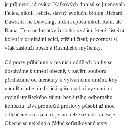
je příjmení; adresátka Kafkových dopisů se jmenovala
Felice, nikoli Felicie, slavný evoluční biolog Richard
Dawkins, ne Dawking, hrdina eposu nikoli Rám, ale
Ráma. Tyto nedostatky českého vydání, které částečně
koření v originální edici, ztěžují čtení; pozornost si
však zaslouží obsah a Rushdieho myšlenky.
Od pocty příběhům v prvních oddílech knihy se
dostáváme k umění obecně, v závěru souboru
přecházíme od literatury k výtvarnému umění, kdy
nám Rushdie předkládá spíše osobní vyznání na
rovině uměleckého zájmu bez širšího odborného
kontextu. Dva promoční proslovy působí až moc
odlehčené a možná už je ani nelze označit za eseje.
Obecně se nejedná o žádné sofistikované texty –