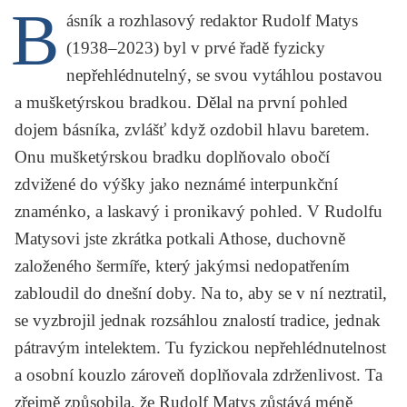
B
KRITIKA PŘEKLADU
ásník a rozhlasový redaktor Rudolf Matys
(1938–2023) byl v prvé řadě fyzicky
UKÁZKA
nepřehlédnutelný, se svou vytáhlou postavou
SLOUPEK
a mušketýrskou bradkou. Dělal na první pohled
dojem básníka, zvlášť když ozdobil hlavu baretem.
ILIGLOSA
Onu mušketýrskou bradku doplňovalo obočí
zdvižené do výšky jako neznámé interpunkční
znaménko, a laskavý i pronikavý pohled. V Rudolfu
Matysovi jste zkrátka potkali Athose, duchovně
založeného šermíře, který jakýmsi nedopatřením
zabloudil do dnešní doby. Na to, aby se v ní neztratil,
se vyzbrojil jednak rozsáhlou znalostí tradice, jednak
pátravým intelektem. Tu fyzickou nepřehlédnutelnost
a osobní kouzlo zároveň doplňovala zdrženlivost. Ta
zřejmě způsobila, že Rudolf Matys zůstává méně