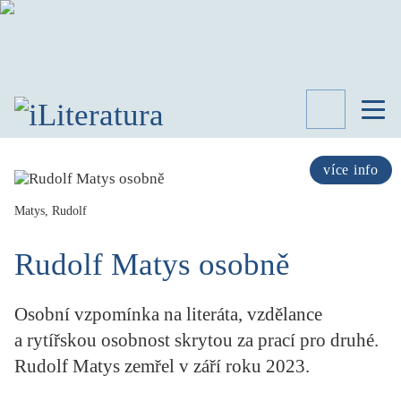
TÉMATA
RECENZE
více info
ROZHOVOR
SPISOVATELÉ
Matys, Rudolf
AKTUALITA
Rudolf Matys osobně
KNIHY
PŘEHLED
LITERATURY
Osobní vzpomínka na literáta, vzdělance
STUDIE
a rytířskou osobnost skrytou za prací pro druhé.
KATEGORIE
Rudolf Matys zemřel v září roku 2023.
PORTRÉT