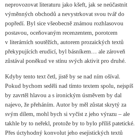
neprovozovat literaturu jako kšeft, jak se neúčastnit
výměnných obchodů a nevystrkovat svou tvář do
popředí. Byl sice všeobecně známou rozhlasovou
postavou, oceňovaným recenzentem, porotcem
v literárních soutěžích, autorem prozaických textů
překypujících erudicí, byl básníkem… ale zároveň
zůstával poněkud ve stínu svých aktivit pro druhé.
Kdyby tento text četl, jistě by se nad ním ošíval.
Pokud bychom seděli nad tímto textem spolu, nejspíš
by zavrtěl hlavou a s ironickým úsměvem by dal
najevo, že přeháním. Autor by měl zůstat skrytý za
svým dílem, mohl bych si vyčíst z jeho výrazu – ale
takhle by to neřekl, protože by to bylo příliš patetické.
Přes úctyhodný konvolut jeho esejistických textů