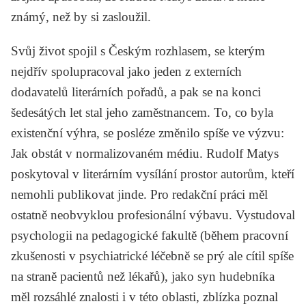
známý, než by si zasloužil.
Svůj život spojil s Českým rozhlasem, se kterým
nejdřív spolupracoval jako jeden z externích
dodavatelů literárních pořadů, a pak se na konci
šedesátých let stal jeho zaměstnancem. To, co byla
existenční výhra, se posléze změnilo spíše ve výzvu:
Jak obstát v normalizovaném médiu. Rudolf Matys
poskytoval v literárním vysílání prostor autorům, kteří
nemohli publikovat jinde. Pro redakční práci měl
ostatně neobvyklou profesionální výbavu. Vystudoval
psychologii na pedagogické fakultě (během pracovní
zkušenosti v psychiatrické léčebně se prý ale cítil spíše
na straně pacientů než lékařů), jako syn hudebníka
měl rozsáhlé znalosti i v této oblasti, zblízka poznal