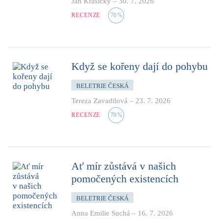
Jan Krasický
–
30. 7. 2026
RECENZE
70
%
Když se kořeny dají do pohybu
BELETRIE ČESKÁ
Tereza Zavadilová
–
23. 7. 2026
RECENZE
70
%
Ať mír zůstává v našich
pomočených existencích
BELETRIE ČESKÁ
Anna Emilie Suchá
–
16. 7. 2026