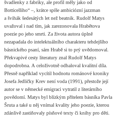
švadlenky z fabriky, ale profil měly jako od
Botticelliho“ –, krátce spíše ambiciózní jazzman
a švihák šedesátých let než beatnik. Rudolf Matys
uvažoval i nad tím, jak zarezonovala Hrabětova
poezie po jeho smrti. Za života autora úplně
nezapadala do intelektuálního charakteru tehdejšího
básnického psaní, sám Hrabě si to prý uvědomoval.
Překvapivé cesty literatury znal Rudolf Matys
dopodrobna. A celoživotně odhaloval kvalitní díla.
Přesně například vycítil hodnotu románové kroniky
Josefa Jedličky
Krev není voda
(1991), přestože její
autor se v německé emigraci vytratil z literárního
povědomí. Matys byl blízkým přítelem básníka Pavla
Šruta a také u něj vnímal kvality jeho poezie, kterou
zdánlivě zastiňovaly písňové texty či knihy pro děti.