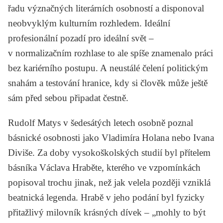
řadu význačných literárních osobností a disponoval
neobvyklým kulturním rozhledem. Ideální
profesionální pozadí pro ideální svět –
v normalizačním rozhlase to ale spíše znamenalo práci
bez kariérního postupu. A neustálé čelení politickým
snahám a testování hranice, kdy si člověk může ještě
sám před sebou připadat čestně.
Rudolf Matys v šedesátých letech osobně poznal
básnické osobnosti jako Vladimíra Holana nebo Ivana
Diviše. Za doby vysokoškolských studií byl přítelem
básníka Václava Hraběte, kterého ve vzpomínkách
popisoval trochu jinak, než jak velela později vzniklá
beatnická legenda. Hrabě v jeho podání byl fyzicky
přitažlivý milovník krásných dívek – „mohly to být