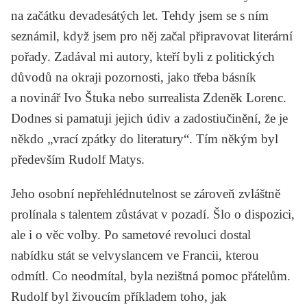
na začátku devadesátých let. Tehdy jsem se s ním
seznámil, když jsem pro něj začal připravovat literární
pořady. Zadával mi autory, kteří byli z politických
důvodů na okraji pozornosti, jako třeba básník
a novinář Ivo Štuka nebo surrealista Zdeněk Lorenc.
Dodnes si pamatuji jejich údiv a zadostiučinění, že je
někdo „vrací zpátky do literatury“. Tím někým byl
především Rudolf Matys.
Jeho osobní nepřehlédnutelnost se zároveň zvláštně
prolínala s talentem zůstávat v pozadí. Šlo o dispozici,
ale i o věc volby. Po sametové revoluci dostal
nabídku stát se velvyslancem ve Francii, kterou
odmítl. Co neodmítal, byla nezištná pomoc přátelům.
Rudolf byl živoucím příkladem toho, jak