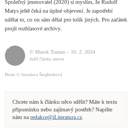
Společný jmenovatel
(2020) si myslím, že Rudolf
Matys ještě čeká na úplné objevení. Je zapotřebí
udělat to, co on sám dělal pro tolik jiných. Pro začátek
projít rozhlasové archivy.
© Marek Toman –
10. 2. 2024
další články autora
Photo © Jaroslava Šnajberková
Chcete nám k článku něco sdělit? Máte k textu
připomínku nebo zajímavý postřeh? Napište
nám na
redakce@iLiteratura.cz
.