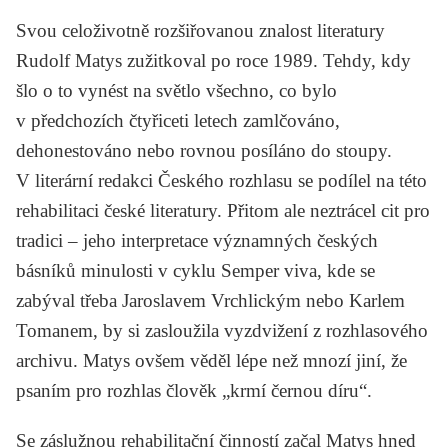
Svou celoživotně rozšiřovanou znalost literatury
Rudolf Matys zužitkoval po roce 1989. Tehdy, kdy
šlo o to vynést na světlo všechno, co bylo
v předchozích čtyřiceti letech zamlčováno,
dehonestováno nebo rovnou posíláno do stoupy.
V literární redakci Českého rozhlasu se podílel na této
rehabilitaci české literatury. Přitom ale neztrácel cit pro
tradici – jeho interpretace významných českých
básníků minulosti v cyklu
Semper viva
, kde se
zabýval třeba Jaroslavem Vrchlickým nebo Karlem
Tomanem, by si zasloužila vyzdvižení z rozhlasového
archivu. Matys ovšem věděl lépe než mnozí jiní, že
psaním pro rozhlas člověk „krmí černou díru“.
Se záslužnou rehabilitační činností začal Matys hned