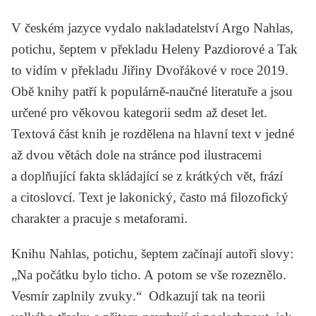
V českém jazyce vydalo nakladatelství Argo
Nahlas,
potichu, šeptem
v překladu Heleny Pazdiorové a
Tak
to vidím
v překladu Jiřiny Dvořákové v roce 2019.
Obě knihy patří k populárně-naučné literatuře a jsou
určené pro věkovou kategorii sedm až deset let.
Textová část knih je rozdělena na hlavní text v jedné
až dvou větách dole na stránce pod ilustracemi
a doplňující fakta skládající se z krátkých vět, frází
a citoslovcí. Text je lakonický, často má filozofický
charakter a pracuje s metaforami.
Knihu
Nahlas, potichu, šeptem
začínají autoři slovy:
„Na počátku bylo ticho. A potom se vše rozeznělo.
Vesmír zaplnily zvuky
.
“ Odkazují tak na teorii