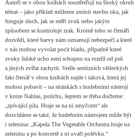
Autoři se v obou knihách soustřeďují na široký okruh
témat – jako příklad můžeme zmínit stavbu oka, jak
funguje sluch, jak se měří zvuk nebo jakým
způsobem se kontroluje zrak. Kromě toho se čtenáři
dozvědí, které barvy nám oznamují nebezpečí a které
v nás mohou vyvolat pocit hladu, případně které
zvuky lidské ucho není schopno na rozdíl od psů
a jiných zvířat zachytit. Vedle seriózních vědeckých
fakt čtenář v obou knihách najde i taková, která jej
mohou pobavit – na stránkách s hudebními nástroji
v knize
Nahlas, potichu, šeptem
se třeba dočteme:
„zpívající pila. Hraje se na ni smyčcem“ ale
dozvídáme se také, že hudebním nástrojem může být
i zelenina: „Kapela The Vegetable Orchestra hraje na
zeleninu a po koncertě z ní uvaří polévku.“