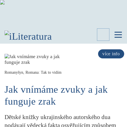
TÉMATA
RECENZE
více info
ROZHOVOR
SPISOVATELÉ
Romanyšyn, Romana: Tak to vidím
AKTUALITA
KNIHY
Jak vnímáme zvuky a jak
PŘEHLED
LITERATURY
funguje zrak
STUDIE
KATEGORIE
Dětské knížky ukrajinského autorského dua
PORTRÉT
podávají vědecká fakta osvěžujícím způsobem