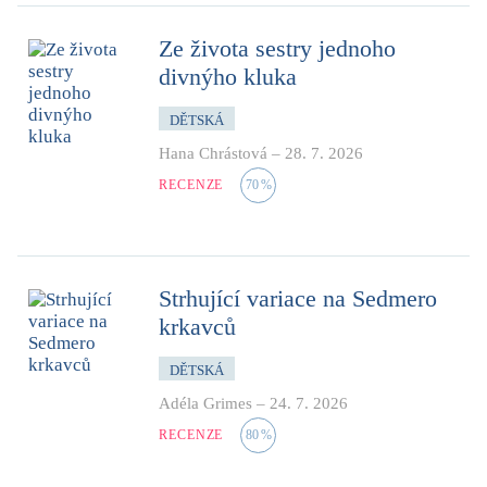
Ze života sestry jednoho
divnýho kluka
DĚTSKÁ
Hana Chrástová
–
28. 7. 2026
RECENZE
70
%
Strhující variace na Sedmero
krkavců
DĚTSKÁ
Adéla Grimes
–
24. 7. 2026
RECENZE
80
%