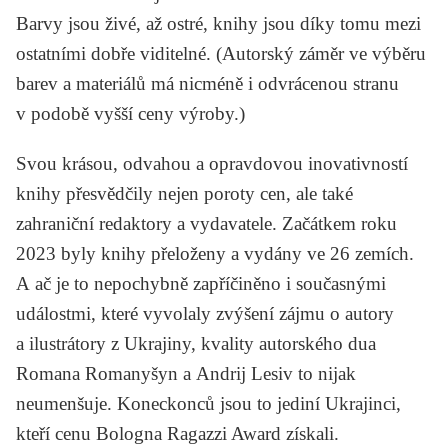
Barvy jsou živé, až ostré, knihy jsou díky tomu mezi
ostatními dobře viditelné. (Autorský záměr ve výběru
barev a materiálů má nicméně i odvrácenou stranu
v podobě vyšší ceny výroby.)
Svou krásou, odvahou a opravdovou inovativností
knihy přesvědčily nejen poroty cen, ale také
zahraniční redaktory a vydavatele. Začátkem roku
2023 byly knihy přeloženy a vydány ve 26 zemích.
A ač je to nepochybně zapříčiněno i současnými
událostmi, které vyvolaly zvýšení zájmu o autory
a ilustrátory z Ukrajiny, kvality autorského dua
Romana Romanyšyn a Andrij Lesiv to nijak
neumenšuje. Koneckonců jsou to jediní Ukrajinci,
kteří cenu Bologna Ragazzi Award získali.