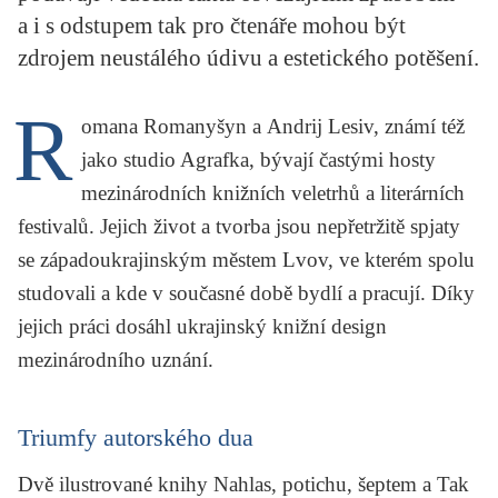
KRITIKA PŘEKLADU
a i s odstupem tak pro čtenáře mohou být
zdrojem neustálého údivu a estetického potěšení.
UKÁZKA
R
SLOUPEK
omana Romanyšyn a Andrij Lesiv, známí též
jako studio Agrafka, bývají častými hosty
ILIGLOSA
mezinárodních knižních veletrhů a literárních
festivalů. Jejich život a tvorba jsou nepřetržitě spjaty
se západoukrajinským městem Lvov, ve kterém spolu
studovali a kde v současné době bydlí a pracují. Díky
jejich práci dosáhl ukrajinský knižní design
mezinárodního uznání.
Triumfy autorského dua
Dvě ilustrované knihy
Nahlas, potichu, šeptem
a
Tak