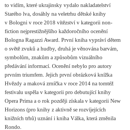
to vidím
, které ukrajinsky vydalo nakladatelství
Starého lva, dosáhly na veletrhu dětské knihy
v Bologni v roce 2018 vítězství v kategorii non-
fiction nejprestižnějšího každoročního ocenění
Bologna Ragazzi Award. První kniha vypráví dětem
o světě zvuků a hudby, druhá je věnována barvám,
symbolům, znakům a způsobům vizuálního
předávání informací. Ocenění nebylo pro autory
prvním triumfem. Jejich první obrázková knížka
Hvězdy a maková zrníčka
v roce 2014 na tomtéž
festivalu uspěla v kategorii pro debutující knihy
Opera Prima a o rok později získala v kategorii New
Horizons (pro knihy z aktivně se rozvíjejících
knižních trhů) uznání i kniha
Válka, která změnila
Rondo
.