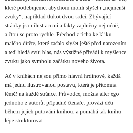
které potřebujeme, abychom mohli slyšet i „nejmenší
zvuky“, například tlukot dvou srdcí. Zbývající
stránky jsou ilustracemi a fakty zaplněny nejméně,
a čtou se proto rychle. Přechod z ticha ke křiku
malého dítěte, které začalo slyšet ještě před narozením
a teď hledá svůj hlas, nás výstižně přivádí k myšlence
zvuku jako symbolu začátku nového života.
Ač v knihách nejsou přímo hlavní hrdinové, každá
má jednu ilustrovanou postavu, která je přítomna
téměř na každé stránce. Průvodce, možná alter ego
jednoho z autorů, případně čtenáře, provází děti
během jejich putování knihou, a pomáhá tak knihu
lépe strukturovat.