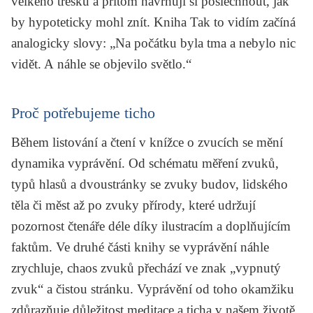
velkého třesku a přitom navrhují si poslechnout, jak
by hypoteticky mohl znít. Kniha
Tak to vidím
začíná
analogicky slovy:
„Na počátku byla tma a nebylo nic
vidět. A náhle se objevilo světlo.“
Proč potřebujeme ticho
Během listování a čtení v knížce o zvucích se mění
dynamika vyprávění. Od schématu měření zvuků,
typů hlasů a dvoustránky se zvuky budov, lidského
těla či měst až po zvuky přírody, které udržují
pozornost čtenáře déle díky ilustracím a doplňujícím
faktům. Ve druhé části knihy se vyprávění náhle
zrychluje, chaos zvuků přechází ve znak „vypnutý
zvuk“ a čistou stránku. Vyprávění od toho okamžiku
zdůrazňuje důležitost meditace a ticha v našem životě,