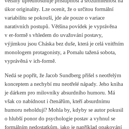
většiny upřednostňuje přístupnost a srozumitelnost na
úkor originality. Lze ocenit, že o určitou formální
variabilitu se pokouší, jde ale pouze o variace
narativních postupů. Většina povídek je vyprávěna
v er-formě s vhledem do uvažování postavy,
výjimkou jsou
Cháska bez duše
, která je celá vnitřním
monologem protagonisty, a
Pomalu tažená sobota
,
vyprávěná v ich-formě.
Nedá se popřít, že Jacob Sundberg přišel s neotřelým
konceptem a nechybí mu neotřelé nápady. Jeho kniha
je dárkem pro milovníky absurdního humoru. Má
však co nabídnout i čtenářům, kteří absurdnímu
humoru neholdují? Mohla by, kdyby se autor pokusil
o hlubší ponor do psychologie postav a vyhnul se
formálním nedostatkům, jako je například opakování