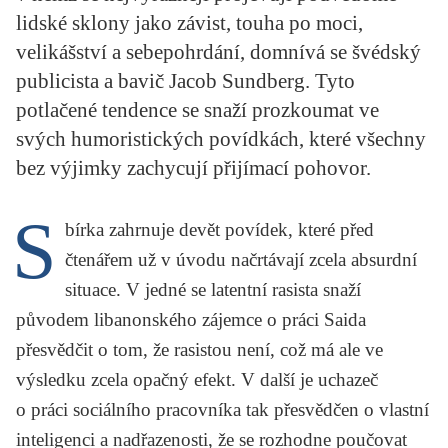
KRITIKA PŘEKLADU
lidské sklony jako závist, touha po moci,
velikášství a sebepohrdání, domnívá se švédský
UKÁZKA
publicista a bavič Jacob Sundberg. Tyto
potlačené tendence se snaží prozkoumat ve
SLOUPEK
svých humoristických povídkách, které všechny
ILIGLOSA
bez výjimky zachycují přijímací pohovor.
S
bírka zahrnuje devět povídek, které před
čtenářem už v úvodu načrtávají zcela absurdní
situace. V jedné se latentní rasista snaží
původem libanonského zájemce o práci Saida
přesvědčit o tom, že rasistou není, což má ale ve
výsledku zcela opačný efekt. V další je uchazeč
o práci sociálního pracovníka tak přesvědčen o vlastní
inteligenci a nadřazenosti, že se rozhodne poučovat