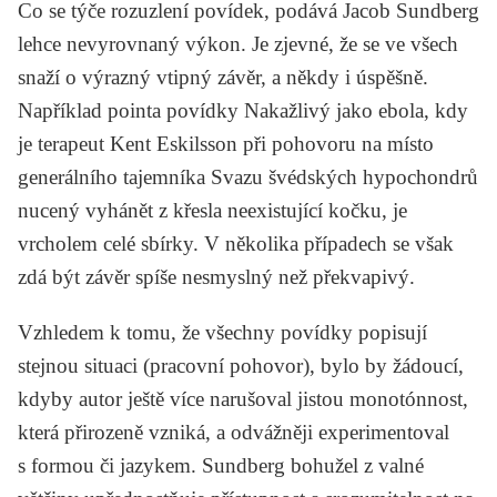
Co se týče rozuzlení povídek, podává Jacob Sundberg
lehce nevyrovnaný výkon. Je zjevné, že se ve všech
snaží o výrazný vtipný závěr, a někdy i úspěšně.
Například pointa povídky
Nakažlivý jako ebola
, kdy
je terapeut Kent Eskilsson při pohovoru na místo
generálního tajemníka Svazu švédských hypochondrů
nucený vyhánět z křesla neexistující kočku, je
vrcholem celé sbírky. V několika případech se však
zdá být závěr spíše nesmyslný než překvapivý.
Vzhledem k tomu, že všechny povídky popisují
stejnou situaci (pracovní pohovor), bylo by žádoucí,
kdyby autor ještě více narušoval jistou monotónnost,
která přirozeně vzniká, a odvážněji experimentoval
s formou či jazykem. Sundberg bohužel z valné