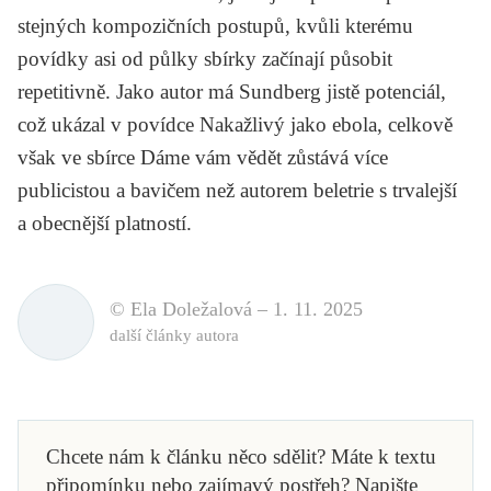
stejných kompozičních postupů, kvůli kterému
povídky asi od půlky sbírky začínají působit
repetitivně. Jako autor má Sundberg jistě potenciál,
což ukázal v povídce
Nakažlivý jako ebola
, celkově
však ve sbírce
Dáme vám vědět
zůstává více
publicistou a bavičem než autorem beletrie s trvalejší
a obecnější platností.
© Ela Doležalová –
1. 11. 2025
další články autora
Chcete nám k článku něco sdělit? Máte k textu
připomínku nebo zajímavý postřeh? Napište