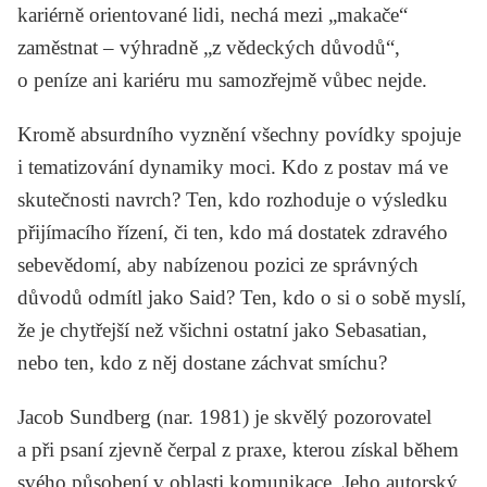
kariérně orientované lidi, nechá mezi „makače“
zaměstnat – výhradně „z vědeckých důvodů“,
o peníze ani kariéru mu samozřejmě vůbec nejde.
Kromě absurdního vyznění všechny povídky spojuje
i tematizování dynamiky moci. Kdo z postav má ve
skutečnosti navrch? Ten, kdo rozhoduje o výsledku
přijímacího řízení, či ten, kdo má dostatek zdravého
sebevědomí, aby nabízenou pozici ze správných
důvodů odmítl jako Said? Ten, kdo o si o sobě myslí,
že je chytřejší než všichni ostatní jako Sebasatian,
nebo ten, kdo z něj dostane záchvat smíchu?
Jacob Sundberg (nar. 1981) je skvělý pozorovatel
a při psaní zjevně čerpal z praxe, kterou získal během
svého působení v oblasti komunikace. Jeho autorský