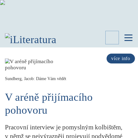
TÉMATA
RECENZE
více info
ROZHOVOR
SPISOVATELÉ
Sundberg, Jacob: Dáme Vám vědět
AKTUALITA
KNIHY
V aréně přijímacího
PŘEHLED
LITERATURY
pohovoru
STUDIE
KATEGORIE
Pracovní interview je pomyslným kolbištěm,
PORTRÉT
v němž se nejvýrazněji projevují podvědomé