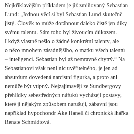
Nejkřiklavějším příkladem je již zmiňovaný Sebastian
Lund: „Jednou věcí si byl Sebastian Lund skutečně
jistý. Člověk to může dotáhnout daleko čistě jen díky
svému talentu. Sám toho byl živoucím důkazem.
I když vlastně nešlo o žádné konkrétní talenty, ale
o něco mnohem zásadnějšího, o matku všech talentů
– inteligenci. Sebastian byl až nemravně chytrý.“ Na
Sebastianovi však není nic uvěřitelného, je jen ad
absurdum dovedená narcistní figurka, a proto ani
nemůže být vtipný. Nejzajímavěji ze Sundbergovy
přehlídky sebestředných náfuků vycházejí postavy,
které ji nějakým způsobem narušují, zábavní jsou
například hypochondr Åke Hanell či chronická lhářka
Renate Schmidtová.