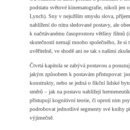
podstatu světové kinematografie, nikoli jen 
Lynch). Sny v nejužším smyslu slova, příjemné
nahlížení do nitra sledované postavy, ale obec
k načrtávanému časoprostoru většiny filmů (i
skutečností nemají mnoho společného, že si tvů
uvěřitelně, ve shodě ani ne tak s našimi zkuš
Čtvrtá kapitola se zabývá postavou a posuzuj
jakým způsobem k postavám přistupovat: jso
konstrukty, nebo se jedná o fikční lidské b
směrů – jak na postavu nahlížejí hermeneutik
přistupují kognitivní teorie, či oproti nim 
podrobovat jednotlivé segmenty své knihy př
výjimečně.