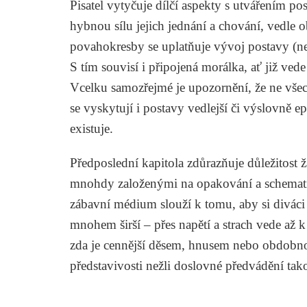
Pisatel vytyčuje dílčí aspekty s utvářením pos
hybnou sílu jejich jednání a chování, vedle 
povahokresby se uplatňuje vývoj postavy (ne
S tím souvisí i připojená morálka, ať již ved
Vcelku samozřejmé je upozornění, že ne všec
se vyskytují i postavy vedlejší či výslovně e
existuje.
Předposlední kapitola zdůrazňuje důležitost 
mnohdy založenými na opakování a schematiz
zábavní médium slouží k tomu, aby si diváci 
mnohem širší – přes napětí a strach vede až k
zda je cennější děsem, hnusem nebo obdobn
představivosti nežli doslovné předvádění ta