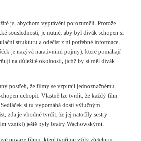
ležité je, abychom vyprávění porozuměli. Protože
cké souslednosti, je nutné, aby byl divák schopen si
lační strukturu a odečíst z ní potřebné informace.
áček je nazývá narativními pojmy), které pomáhají
ňují na důležité okolnosti, jichž by si měl divák
ný postřeh, že filmy se vzpírají jednoznačnému
schopen uchopit. Vlastně lze tvrdit, že každý film
. Sedláček si tu vypomáhá dosti výlučným
ist, zda je vhodné tvrdit, že jej natočily sestry
lm vznikl) ještě byly bratry Wachowskými.
nové povaze filmu, které tvoří ne vždy zřetelnou