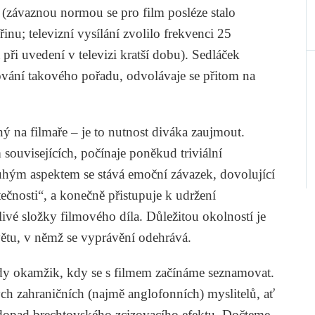
 (závaznou normou se pro film posléze stalo
nu; televizní vysílání zvolilo frekvenci 25
 při uvedení v televizi kratší dobu). Sedláček
dování takového pořadu, odvolávaje se přitom na
ý na filmaře – je to nutnost diváka zaujmout.
souvisejících, počínaje poněkud triviální
hým aspektem se stává emoční závazek, dovolující
ečnosti“, a konečně přistupuje k udržení
livé složky filmového díla. Důležitou okolností je
ětu, v němž se vyprávění odehrává.
edy okamžik, kdy se s filmem začínáme seznamovat.
ch zahraničních (najmě anglofonních) myslitelů, ať
 dopad brechtovského zcizovacího efektu. Dočteme