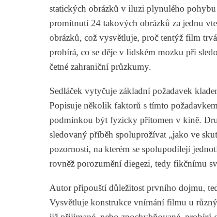
statických obrázků v iluzi plynulého pohybu
promítnutí 24 takových obrázků za jednu vteři
obrázků, což vysvětluje, proč tentýž film trvá
probírá, co se děje v lidském mozku při sle
četné zahraniční průzkumy.
Sedláček vytyčuje základní požadavek kladen
Popisuje několik faktorů s tímto požadavkem 
podmínkou být fyzicky přítomen v kině. Dru
sledovaný příběh spoluprožívat „jako ve skut
pozornosti, na kterém se spolupodílejí jednot
rovněž porozumění diegezi, tedy fikčnímu sv
Autor připouští důležitost prvního dojmu, t
Vysvětluje konstrukce vnímání filmu u různý
již přijímané, nebo zpochybňované, probírá