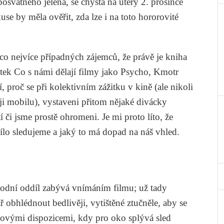
posvátného jelena
, se chystá na úterý 2. prosince
se by měla ověřit, zda lze i na toto hororovité
 co nejvíce případných zájemců, že právě je kniha
ětek
Co s námi dělají filmy jako Psycho, Kmotr
 proč se při kolektivním zážitku v kině (ale nikoli
ji mobilu), vystaveni přitom nějaké divácky
 či jsme prostě ohromeni. Je mi proto líto, že
lo sledujeme a jaký to má dopad na náš vhled.
úvodní oddíl zabývá vnímáním filmu; už tady
ř obhlédnout bedlivěji, vytištěné ztučněle, aby se
akovými dispozicemi, kdy pro oko splývá sled