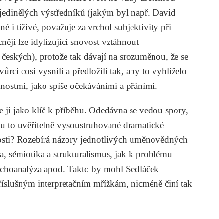
ojedinělých výstředníků (jakým byl např. David
 i tíživé, považuje za vrchol subjektivity při
něji lze idylizující snovost vztáhnout
 českých), protože tak dávají na srozuměnou, že se
rci cosi vysnili a předložili tak, aby to vyhlíželo
enostmi, jako spíše očekáváními a přáními.
e ji jako klíč k příběhu. Odedávna se vedou spory,
u to uvěřitelně vysoustruhované dramatické
ytosti? Rozebírá názory jednotlivých uměnovědných
a, sémiotika a strukturalismus, jak k problému
psychoanalýza apod. Takto by mohl Sedláček
íslušným interpretačním mřížkám, nicméně činí tak