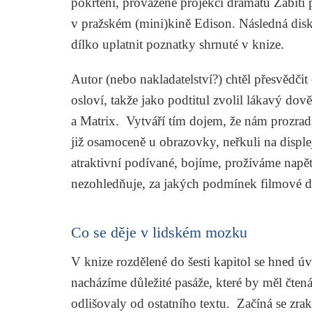
pokřtění, provázené projekcí dramatu
Zabití 
v pražském (mini)kině Edison. Následná disku
dílko uplatnit poznatky shrnuté v knize.
Autor (nebo nakladatelství?) chtěl přesvědčit
osloví, takže jako podtitul zvolil lákavý dov
a Matrix
. Vytváří tím dojem, že nám prozradí,
již osamoceně u obrazovky, neřkuli na disple
atraktivní podívané, bojíme, prožíváme napětí
nezohledňuje, za jakých podmínek filmové dí
Co se děje v lidském mozku
V knize rozdělené do šesti kapitol se hned 
nacházíme důležité pasáže, které by měl čtená
odlišovaly od ostatního textu. Začíná se zr