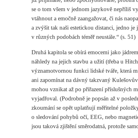
se o tom všem v jednom jazykově nepříliš vy
vtáhnout a emočně zaangažovat, či nás naop
a zvýšit tak naši estetickou distanci, jedno je
v různých podobách téměř neustále.“ (s. 51)
Druhá kapitola se obírá emocemi jako jádrem 
náhledy na jejich stavbu a užití (třeba u Hit
významotvornou funkci lidské tváře, která 
ani zapomínat na dávný takzvaný Kulešovův
mohou vznikat až po přiřazení příslušných mo
vyjadřoval. (Podrobně je popsán až v posled
zkoumání se opět uplatňují měřitelné položky 
o sledování pohybů očí, EEG, nebo magneti
jsou taková zjištění směrodatná, protože samo