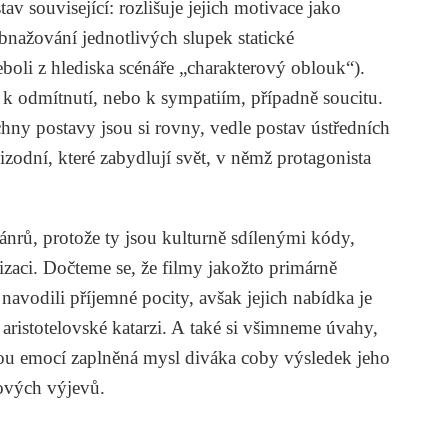
tav související: rozlišuje jejich motivace jako
obnažování jednotlivých slupek statické
boli z hlediska scénáře „charakterový oblouk“).
e k odmítnutí, nebo k sympatiím, případně soucitu.
hny postavy jsou si rovny, vedle postav ústředních
pizodní, které zabydlují svět, v němž protagonista
žánrů, protože ty jsou kulturně sdílenými kódy,
aci. Dočteme se, že filmy jakožto primárně
navodili příjemné pocity, avšak jejich nabídka je
 aristotelovské katarzi. A také si všimneme úvahy,
ou emocí zaplněná mysl diváka coby výsledek jeho
kových výjevů.