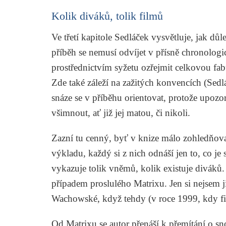
Kolik diváků, tolik filmů
Ve třetí kapitole Sedláček vysvětluje, jak dů
příběh se nemusí odvíjet v přísně chronologi
prostřednictvím syžetu ozřejmit celkovou fabu
Zde také záleží na zažitých konvencích (Sedl
snáze se v příběhu orientovat, protože upozor
všimnout, ať již jej matou, či nikoli.
Zazní tu cenný, byť v knize málo zohledňova
výkladu, každý si z nich odnáší jen to, co je 
vykazuje tolik vněmů, kolik existuje diváků
případem proslulého
Matrixu
. Jen si nejsem j
Wachowské, když tehdy (v roce 1999, kdy fi
Od
Matrixu
se autor přenáší k přemítání o s