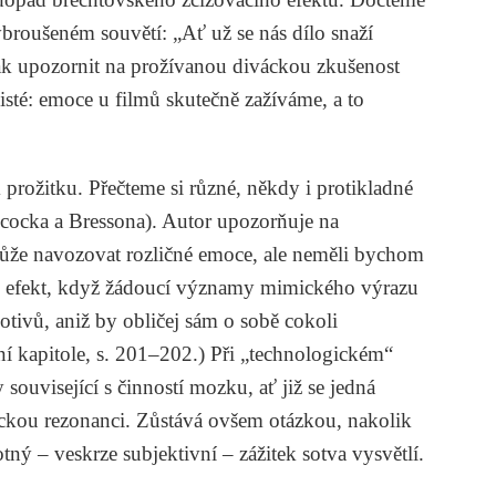
broušeném souvětí: „Ať už se nás dílo snaží
ak upozornit na prožívanou diváckou zkušenost
 jisté: emoce u filmů skutečně zažíváme, a to
prožitku. Přečteme si různé, někdy i protikladné
chcocka a Bressona). Autor upozorňuje na
může navozovat rozličné emoce, ale neměli bychom
 efekt, když žádoucí významy mimického výrazu
tivů, aniž by obličej sám o sobě cokoli
ní kapitole, s. 201–202.) Při „technologickém“
související s činností mozku, ať již se jedná
ckou rezonanci. Zůstává ovšem otázkou, nakolik
tný – veskrze subjektivní – zážitek sotva vysvětlí.