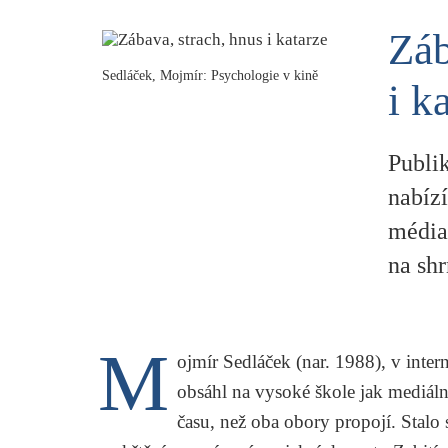
Záb
Sedláček, Mojmír: Psychologie v kině
i k
Publi
nabíz
média.
na shr
M
ojmír Sedláček (nar. 1988), v inter
obsáhl na vysoké škole jak mediální
času, než oba obory propojí. Stalo 