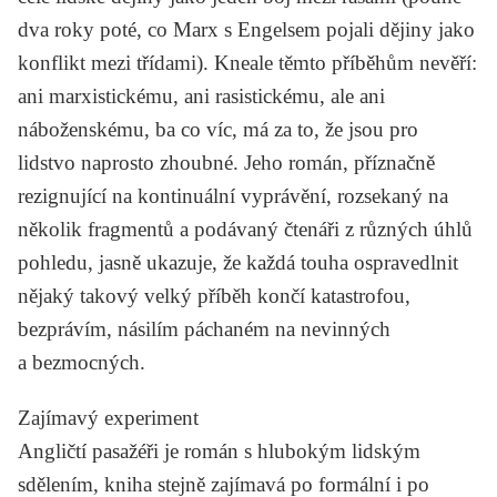
dva roky poté, co Marx s Engelsem pojali dějiny jako
konflikt mezi třídami). Kneale těmto příběhům nevěří:
ani marxistickému, ani rasistickému, ale ani
náboženskému, ba co víc, má za to, že jsou pro
lidstvo naprosto zhoubné. Jeho román, příznačně
rezignující na kontinuální vyprávění, rozsekaný na
několik fragmentů a podávaný čtenáři z různých úhlů
pohledu, jasně ukazuje, že každá touha ospravedlnit
nějaký takový velký příběh končí katastrofou,
bezprávím, násilím páchaném na nevinných
a bezmocných.
Zajímavý experiment
Angličtí pasažéři
je román s hlubokým lidským
sdělením, kniha stejně zajímavá po formální i po