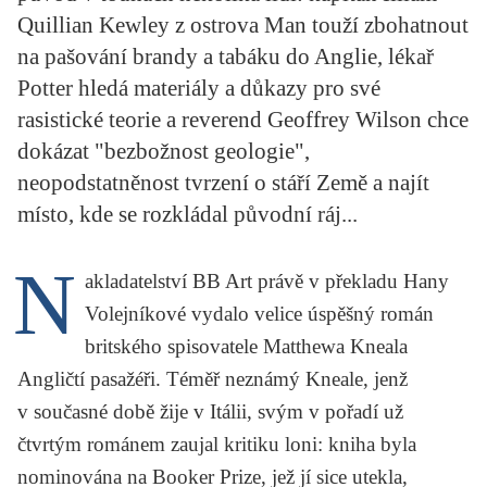
KRITIKA PŘEKLADU
Quillian Kewley z ostrova Man touží zbohatnout
na pašování brandy a tabáku do Anglie, lékař
UKÁZKA
Potter hledá materiály a důkazy pro své
rasistické teorie a reverend Geoffrey Wilson chce
SLOUPEK
dokázat "bezbožnost geologie",
ILIGLOSA
neopodstatněnost tvrzení o stáří Země a najít
místo, kde se rozkládal původní ráj...
N
akladatelství BB Art právě v překladu Hany
Volejníkové vydalo velice úspěšný román
britského spisovatele
Matthewa Kneala
Angličtí pasažéři
. Téměř neznámý Kneale, jenž
v současné době žije v Itálii, svým v pořadí už
čtvrtým románem zaujal kritiku loni: kniha byla
nominována na Booker Prize, jež jí sice utekla,