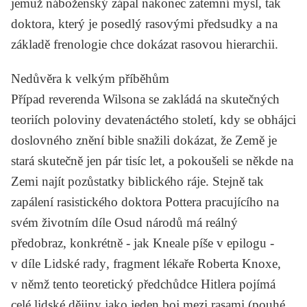
jemuž náboženský zápal nakonec zatemní mysl, tak
doktora, který je posedlý rasovými předsudky a na
základě frenologie chce dokázat rasovou hierarchii.
Nedůvěra k velkým příběhům
Případ reverenda Wilsona se zakládá na skutečných
teoriích poloviny devatenáctého století, kdy se obhájci
doslovného znění bible snažili dokázat, že Země je
stará skutečně jen pár tisíc let, a pokoušeli se někde na
Zemi najít pozůstatky biblického ráje. Stejně tak
zapálení rasistického doktora Pottera pracujícího na
svém životním díle
Osud národů
má reálný
předobraz, konkrétně - jak Kneale píše v epilogu -
v díle
Lidské rady
, fragment lékaře Roberta Knoxe,
v němž tento teoretický předchůdce Hitlera pojímá
celé lidské dějiny jako jeden boj mezi rasami (pouhé