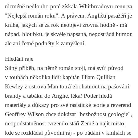
nicméně nedlouho poté získala Whitbreadovu cenu za
"Nejlepší román roku". A právem. Angličtí pasažéři je
kniha, jakých se za rok neobjeví zrovna hodně - má
nápad, hloubku, je skvěle napsaná, nepostrádá humor,
ale ani četné podněty k zamyšlení.
Hledání ráje
Silný příběh, na němž román stojí, má svůj původ
v touhách několika lidí: kapitán Illiam Quillian
Kewley z ostrova Man touží zbohatnout na pašování
brandy a tabáku do Anglie, lékař Potter hledá
materiály a důkazy pro své rasistické teorie a reverend
Geoffrey Wilson chce dokázat "bezbožnost geologie",
neopodstatněnost tvrzení o stáří Země a najít místo,
kde se rozkládal původní ráj - po bádání v knihách se