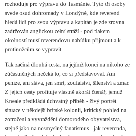
rozhoduje pro výpravu do Tasmánie. Tyto tři osoby
svede osud dohromady v Londýně, kde reverend
hledá lidi pro svou výpravu a kapitán je zde zrovna
zadržován anglickou celní stráží - pod tlakem
okolností musí reverendovu nabídku přijmout a k
protinožcům se vypravit.
Tak začíná dlouhá cesta, na jejímž konci na nikoho ze
zúčastněných nečeká to, co si představoval. Ani
peníze, ani sláva, jen smrt, zoufalství, šílenství a zmar.
Z jejich cesty profituje vlastně akorát čtenář, jemuž
Kneale předkládá úchvatný příběh - živý portrét
situace v někdejší britské kolonii, kritický pohled na
zotročení a vyvraždění domorodého obyvatelstva,
stejně jako na nesmyslný fanatismus - jak reverenda,