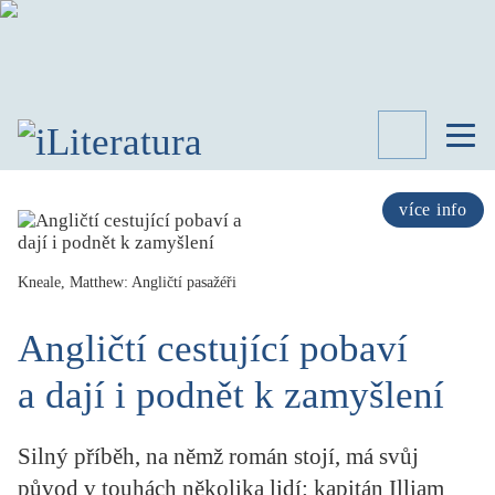
TÉMATA
RECENZE
více info
ROZHOVOR
SPISOVATELÉ
Kneale, Matthew: Angličtí pasažéři
AKTUALITA
KNIHY
Angličtí cestující pobaví
PŘEHLED
LITERATURY
a dají i podnět k zamyšlení
STUDIE
KATEGORIE
Silný příběh, na němž román stojí, má svůj
PORTRÉT
původ v touhách několika lidí: kapitán Illiam