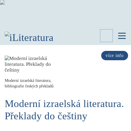
TÉMATA
RECENZE
více info
ROZHOVOR
SPISOVATELÉ
Moderní izraelská literatura,
AKTUALITA
KNIHY
bibliografie českých překladů
PŘEHLED
LITERATURY
Moderní izraelská literatura.
STUDIE
Překlady do češtiny
KATEGORIE
PORTRÉT