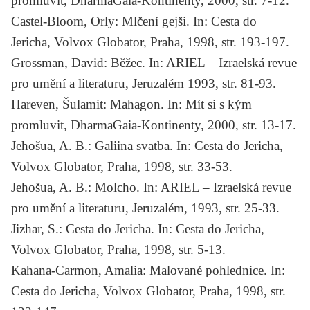
promluvit, DharmaGaia-Kontinenty, 2000, str. 7-12.
Castel-Bloom, Orly:
Mlčení gejši
. In: Cesta do
Jericha, Volvox Globator, Praha, 1998, str. 193-197.
Grossman, David:
Běžec
. In: ARIEL – Izraelská revue
pro umění a literaturu, Jeruzalém 1993, str. 81-93.
Hareven, Šulamit:
Mahagon
. In: Mít si s kým
promluvit, DharmaGaia-Kontinenty, 2000, str. 13-17.
Jehošua, A. B.:
Galiina svatba
. In: Cesta do Jericha,
Volvox Globator, Praha, 1998, str. 33-53.
Jehošua, A. B.:
Molcho
. In: ARIEL – Izraelská revue
pro umění a literaturu, Jeruzalém, 1993, str. 25-33.
Jizhar, S.:
Cesta do Jericha
. In: Cesta do Jericha,
Volvox Globator, Praha, 1998, str. 5-13.
Kahana-Carmon, Amalia:
Malované pohlednice
. In:
Cesta do Jericha, Volvox Globator, Praha, 1998, str.