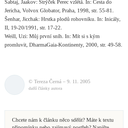
Šabtaj, Jaakov:
Strýček Perec vzlétá
. In: Cesta do
Jericha, Volvox Globator, Praha, 1998, str. 55-81.
Šenhar, Jicchak:
Hrstka plodů rohovníku
. In: Inicály,
II, 19-20/1991, str. 17-22.
Weill, Uzi:
Můj první sníh
. In: Mít si s kým
promluvit, DharmaGaia-Kontinenty, 2000, str. 49-58.
© Tereza Černá –
9. 11. 2005
další články autora
Chcete nám k článku něco sdělit? Máte k textu
připomínku nebo zajímavý postřeh? Napište