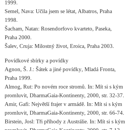
1999.
Semel, Nava:
Učila jsem se létat
, Albatros, Praha
1998.
Šacham, Natan:
Rosendorfovo kvarteto
, Paseka,
Praha 2000.
Šalev, Cruja:
Milostný život
, Eroica, Praha 2003.
Povídkové sbírky a povídky
Agnon, Š. J.:
Šátek a jiné povídky
, Mladá Fronta,
Praha 1999.
Almog, Rut:
Po novém roce stromů
. In: Mít si s kým
promluvit, DharmaGaia-Kontinenty, 2000, str. 32-37.
Amir, Gafi:
Největší frajer v armádě
. In: Mít si s kým
promluvit, DharmaGaia-Kontinenty, 2000, str. 66-74.
Birstein, Josl:
Tři příhody z Austrálie
. In: Mít si s kým