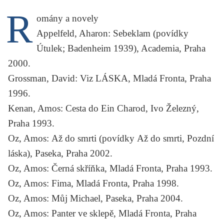
KRITIKA PŘEKLADU
R
omány a novely
UKÁZKA
Appelfeld, Aharon:
Sebeklam
(povídky
Útulek
;
Badenheim
1939), Academia, Praha
SLOUPEK
2000.
ILIGLOSA
Grossman, David:
Viz LÁSKA
, Mladá Fronta, Praha
1996.
Kenan, Amos:
Cesta do Ein Charod
, Ivo Železný,
Praha 1993.
Oz, Amos:
Až do smrti
(povídky
Až do smrti
,
Pozdní
láska
), Paseka, Praha 2002.
Oz, Amos:
Černá skříňka
, Mladá Fronta, Praha 1993.
Oz, Amos:
Fima
, Mladá Fronta, Praha 1998.
Oz, Amos:
Můj Michael
, Paseka, Praha 2004.
Oz, Amos:
Panter ve sklepě
, Mladá Fronta, Praha